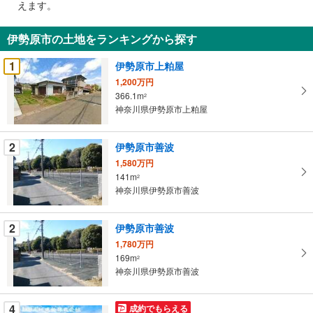
えます。
通
知
伊勢原市の土地をランキングから探す
を
受
1
伊勢原市上粕屋
け
1,200万円
取
366.1m
2
る
神奈川県伊勢原市上粕屋
・
条
2
伊勢原市善波
件
1,580万円
を
141m
2
マ
神奈川県伊勢原市善波
イ
ペ
2
伊勢原市善波
ー
ジ
1,780万円
169m
に
2
神奈川県伊勢原市善波
保
存
す
4
成約でもらえる