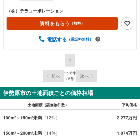
（株）テラコーポレーション
資料をもらう
（無料）
電話する
（通話料無料）
1
1
〜
2
件
前へ
次へ
/
2
件
伊勢原市の土地面積ごとの価格相場
土地面積（該当物件数）
平均価格
100m
～150m
未満
（
12
件）
2,277万円
2
2
150m
～200m
未満
（
14
件）
1,874万円
2
2