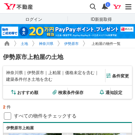
Yahoo!不動産
検索
通知
i
ログイン
ID新規取得
土地
神奈川県
伊勢原市
上粕屋の物件一覧
伊勢原市上粕屋の土地
神奈川県｜伊勢原市｜上粕屋｜価格未定を含む｜
条件変更
建築条件付き土地を含む
おすすめ順
検索条件保存
通知設定
2
件
すべての物件をチェックする
伊勢原市上粕屋