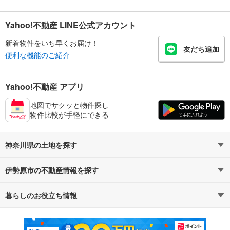
Yahoo!不動産 LINE公式アカウント
新着物件をいち早くお届け！
友だち追加
便利な機能のご紹介
Yahoo!不動産 アプリ
地図でサクッと物件探し
物件比較が手軽にできる
神奈川県の土地を探す
伊勢原市の不動産情報を探す
路線・駅から探す
地域から探す
暮らしのお役立ち情報
不動産・住宅
賃貸住宅
通勤・通学時間から探す
地図から探す
マンションカタログ
教えて！住まいの先生
新築マンション
中古マンション