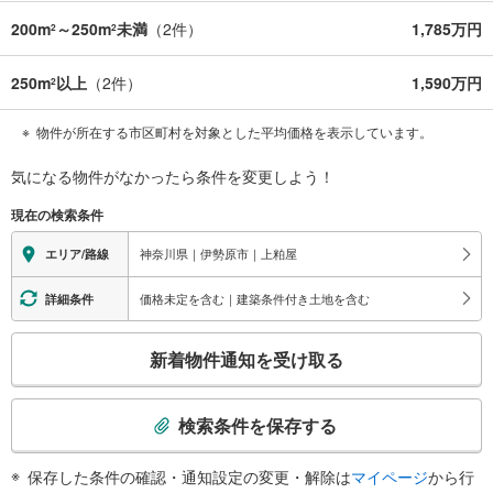
200m
～250m
未満
（
2
件）
1,785万円
2
2
250m
以上
（
2
件）
1,590万円
2
物件が所在する市区町村を対象とした平均価格を表示しています。
気になる物件がなかったら
条件を変更しよう！
現在の検索条件
神奈川県｜伊勢原市｜上粕屋
エリア/路線
価格未定を含む｜建築条件付き土地を含む
詳細条件
こ
新着物件通知を受け取る
の
検
索
検索条件を保存する
条
件
保存した条件の確認・通知設定の変更・解除は
マイページ
から行
で