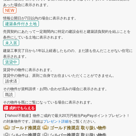
あった場合に表示されます。
NEW
情報公開日が7日以内の場合に表示されます。
建築条件付き土地
売買契約にあたって一定期間内に特定の建設会社と建築請負契約を結ぶことを
条件にしている土地に表示されます。
未入居
建築工事完了日から1年以上経過したものの、まだ誰も住んだことがない住宅に
表示されます。
賃貸中
賃貸中の物件に表示されます。
賃貸中の物件は、原則ご自身でお住まいいただくことができません。
請求済
その物件が資料請求・お問い合わせ済みの場合に表示されます。
既読
その物件を既にご覧になっている場合に表示されます。
成約でもらえる
【Yahoo!不動産】物件ご成約で最大20万円相当PayPayポイントプレゼント！
の対象物件です。詳細は
プレゼント詳細
をご覧ください。
ゴールド推奨店
ゴールド推奨店 取り扱い物件
シルバー推奨店
シルバー推奨店 取り扱い物件