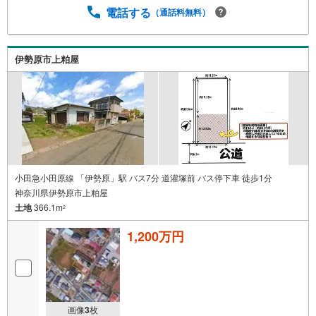
電話する
（通話料無料）
伊勢原市上粕屋
小田急小田原線 「伊勢原」駅 バス7分 道灌塚前 バス停下車 徒歩1分
神奈川県伊勢原市上粕屋
土地
366.1m
2
1,200万円
画像
3
枚