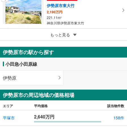
る
伊勢原市東大竹
2,190万円
221.11m
2
神奈川県伊勢原市東大竹
4
伊勢原市三ノ宮
もっと見る
680万円
153.76m
（登記）
2
伊勢原市の駅から探す
神奈川県伊勢原市三ノ宮
小田急小田原線
伊勢原
伊勢原市の周辺地域の価格相場
エリア
平均価格
該当物件数
2,640万円
平塚市
158件