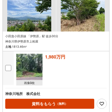
小田急小田原線 「伊勢原」駅 徒歩30分
神奈川県伊勢原市上粕屋
土地
1813.46m
2
1,980万円
画像
3
枚
神奈川地所 株式会社
資料をもらう
（無料）