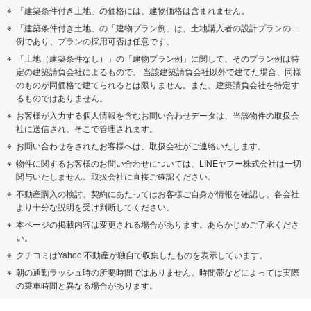
「建築条件付き土地」の価格には、建物価格は含まれません。
「建築条件付き土地」の「建物プラン例」は、土地購入者の設計プランの一
例であり、プランの採用可否は任意です。
「土地（建築条件なし）」の「建物プラン例」に関して、そのプラン例は特
定の建築請負会社によるもので、 当該建築請負会社以外で建てた場合、同様
のものが同価格で建てられるとは限りません。また、建築請負会社を特定す
るものではありません。
お客様が入力する個人情報を含むお問い合わせデータは、当該物件の取扱会
社に送信され、そこで管理されます。
お問い合わせをされたお客様へは、取扱会社がご連絡いたします。
物件に関するお客様のお問い合わせについては、LINEヤフー株式会社は一切
関与いたしません。取扱会社に直接ご確認ください。
不動産購入の検討、契約にあたってはお客様ご自身が情報を確認し、各会社
より十分な説明を受け判断してください。
本ページの掲載内容は変更される場合があります。あらかじめご了承くださ
い。
クチコミはYahoo!不動産が独自で収集したものを表示しています。
朝の通勤ラッシュ時の所要時間ではありません。時間帯などによっては実際
の乗車時間と異なる場合があります。