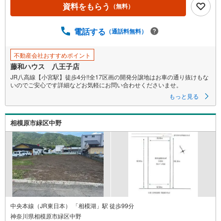
資料をもらう
（無料）
電話する
（通話料無料）
不動産会社おすすめポイント
藤和ハウス 八王子店
JR八高線【小宮駅】徒歩4分!!全17区画の開発分譲地はお車の通り抜けもな
いのでご安心です詳細などお気軽にお問い合わせくださいませ。
もっと見る
相模原市緑区中野
中央本線（JR東日本） 「相模湖」駅 徒歩99分
神奈川県相模原市緑区中野