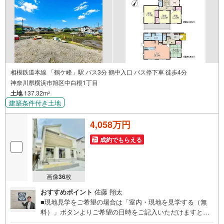
相模鉄道本線 「鶴ケ峰」駅 バス3分 鶴中入口 バス停下車 徒歩4分
神奈川県横浜市旭区中白根1丁目
土地
137.32m
2
建築条件付き土地
4,058万円
成約でもらえる
画像
36
枚
おすすめポイント
佐藤 翔太
■現地見学をご希望の場合は「室内・現地を見学する（無
料）」ボタンよりご希望の日時をご記入いただけますとス
ムーズにご案内が可能です。■ 住プロは、瀬谷区・旭区・