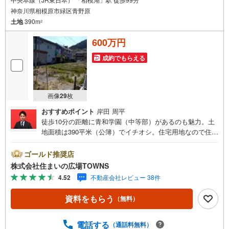
神奈川県相模原市緑区青野原
土地
390m
2
600万円
成約でもらえる
画像
29
枚
おすすめポイント
岸田 周平
徒歩10分の距離に青和学園（中等部）があるのも魅力。土
地面積は390平米（公簿）でイチオシ。住宅用地なので住ま
いに適した周辺環境の整っており、快適な生活が期待でき
るのではないでしょうか。周辺環境も良好なエリアにある
ゴールド推奨店
売地です。平坦地なので、買い物のときの道のりで負担抑
株式会社住まいの広場TOWNS
えることができますよ。【年中無休/9:00～21:00】人気物
4.52
不動産会社レビュー 38件
件は特にお問い合わせが集中するため、お早めにお電話下
さい。「室内・現地を見学する」ボタンよりご予約頂くと
資料をもらう
（無料）
ご見学がスムーズです。■その他、各種ご相談も承っており
ます。○住宅ローンのご相談○ライフプランのシミュレーシ
ョン■住まいの広場TOWNSからお客様へ経験豊富なスタッ
電話する
（通話料無料）