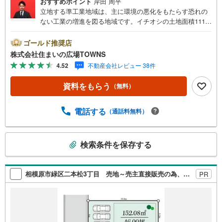
おすすめポイント
岸田 周平
立地する準工業地域は、主に環境の悪化をもたらす恐れの
ない工業の増進を図る地域です。イチオシの土地面積111.4
6平米（公簿）の土地です。周囲の環境もきっと満足して頂
ける住宅用地です。ぜひご覧ください。土地の購入をお考
ゴールド推奨店
えの方、コチラの売地をご覧ください。【年中無休/9:00～
株式会社住まいの広場TOWNS
21:00】人気物件は特にお問い合わせが集中するため、お早
4.52
不動産会社レビュー 38件
めにお電話下さい。「室内・現地を見学する」ボタンより
ご予約頂くとご見学がスムーズです。■その他、各種ご相談
資料をもらう
（無料）
も承っております。○住宅ローンのご相談○ライフプランの
シミュレーション■住まいの広場TOWNSからお客様へ経験
豊富なスタッフが親身になってお客様に合った物件をご紹
電話する
（通話料無料）
介させて頂きます！ /他社様掲載物件も併せてご紹介可能で
すのでお気軽にお問い合わせ下さい♪駐車場もございます
こ
ので、お車でのお越しも大歓迎です！
検索条件を保存する
の
検
索
相模原市緑区二本松3丁目 売地～売主直接販売の為、購入時の諸費用を抑えられます～
PR
条
件
で
通