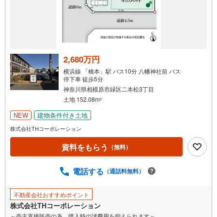
知
を
受
け
取
る
2,680万円
・
横浜線 「橋本」駅 バス10分 八幡神社前 バス
条
停下車 徒歩5分
件
神奈川県相模原市緑区二本松3丁目
を
土地 152.08m
2
マ
NEW
建物条件付き土地
イ
株式会社THコーポレーション
ペ
ー
資料をもらう
（無料）
ジ
に
電話する
（通話料無料）
保
存
す
不動産会社おすすめポイント
る
株式会社THコーポレーション
～売主直接販売の為、購入時の諸費用を抑えられます～