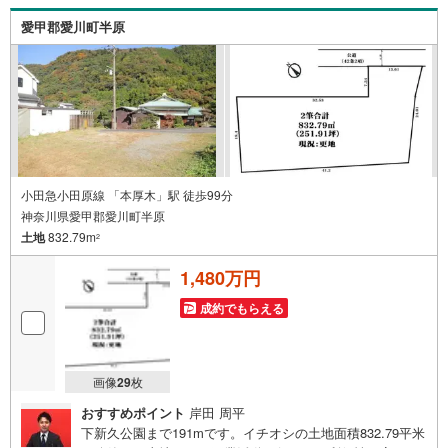
下さい♪駐車場もございますので、お車でのお越しも大歓
愛甲郡愛川町半原
迎です！
小田急小田原線 「本厚木」駅 徒歩99分
神奈川県愛甲郡愛川町半原
土地
832.79m
2
1,480万円
成約でもらえる
画像
29
枚
おすすめポイント
岸田 周平
下新久公園まで191mです。イチオシの土地面積832.79平米