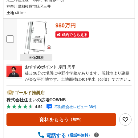
神奈川県相模原市緑区三井
土地
401m
2
980万円
成約でもらえる
画像
29
枚
おすすめポイント
岸田 周平
徒歩38分の場所に中野小学校があります。傾斜地より建築
が楽な平坦地です。土地面積は401平米（公簿）でございま
す。土地の購入をお考えの方、コチラの売地をご覧くださ
い。【年中無休/9:00～21:00】人気物件は特にお問い合わ
ゴールド推奨店
せが集中するため、お早めにお電話下さい。「室内・現地
株式会社住まいの広場TOWNS
を見学する」ボタンよりご予約頂くとご見学がスムーズで
4.52
不動産会社レビュー 38件
す。■その他、各種ご相談も承っております。○住宅ローン
のご相談○ライフプランのシミュレーション■住まいの広場
資料をもらう
（無料）
TOWNSからお客様へ経験豊富なスタッフが親身になってお
客様に合った物件をご紹介させて頂きます！ /他社様掲載物
件も併せてご紹介可能ですのでお気軽にお問い合わせ下さ
電話する
（通話料無料）