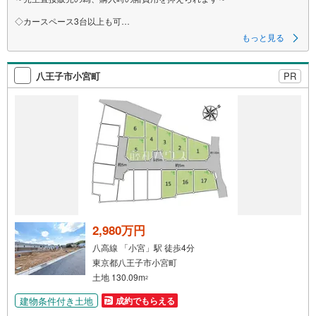
◇カースペース3台以上も可
◇公園まで3分、小学校まで徒歩10分以内
もっと見る
◇南西角地につき陽当たり良好
◇建築条件外し可能！理想を叶える自由設計
八王子市小宮町
PR
2,980万円
八高線 「小宮」駅 徒歩4分
東京都八王子市小宮町
土地 130.09m
2
建物条件付き土地
成約でもらえる