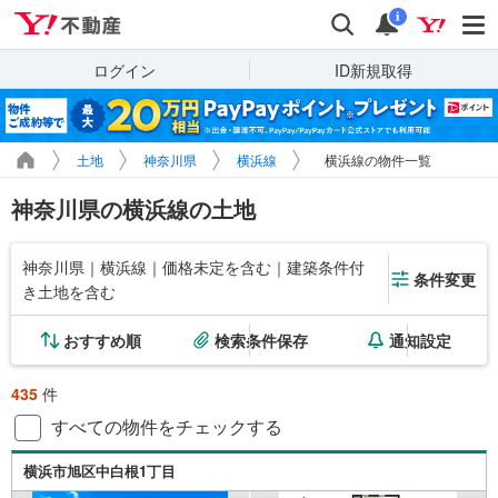
Yahoo!不動産
検索
通知
i
ログイン
ID新規取得
土地
神奈川県
横浜線
横浜線の物件一覧
神奈川県の横浜線の土地
神奈川県｜横浜線｜価格未定を含む｜建築条件付
条件変更
き土地を含む
おすすめ順
検索条件保存
通知設定
435
件
すべての物件をチェックする
横浜市旭区中白根1丁目