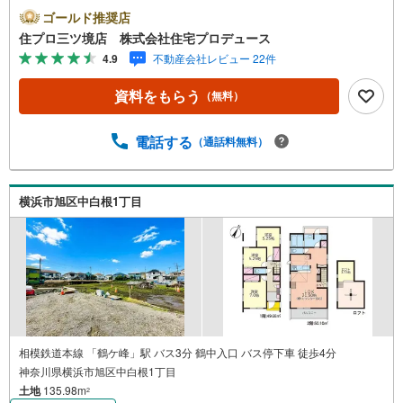
泉区・戸塚区・保土ケ谷区・大和市の不動産売買専門会社
ゴールド推奨店
です！ 最新物件情報や当社限定の物件情報も多数ご用意！
住プロ三ツ境店 株式会社住宅プロデュース
お気軽にお問合せ下さい!! -------------- 弊社独自の住宅ローン
4.9
不動産会社レビュー 22件
提案システム 弊社ではファイナンシャル専門スタッフによ
る【丁寧な資金アドバイス】【ファイナンシャルプラン提
資料をもらう
（無料）
案書の作成】を随時行っております。意外に知らないお客
様が多い【定年時の住宅ローン残高】【住宅購入者だけが
加入できる無料の生命保険】【13年間もらえる、国からの
電話する
（通話料無料）
特別ボーナス】これから多くなる【教育費】住宅を買った
後から始まる【住宅ローン返済】65歳以上から必要になる
【老後の費用負担】住宅探しの【このタイミング】で不安
横浜市旭区中白根1丁目
な部分を明確にしていきませんか？？ --------------
相模鉄道本線 「鶴ケ峰」駅 バス3分 鶴中入口 バス停下車 徒歩4分
神奈川県横浜市旭区中白根1丁目
土地
135.98m
2