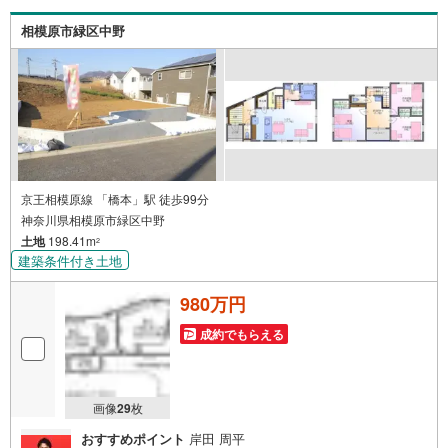
相模原市緑区中野
京王相模原線 「橋本」駅 徒歩99分
神奈川県相模原市緑区中野
土地
198.41m
2
建築条件付き土地
980万円
成約でもらえる
画像
29
枚
おすすめポイント
岸田 周平