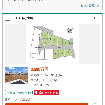
◇公園まで3分、小学校まで徒歩10分以内
もっと見る
◇南西角地につき陽当たり良好
◇建築条件外し可能！理想を叶える自由設計
八王子市小宮町
PR
2,580万円
八高線 「小宮」駅 徒歩4分
東京都八王子市小宮町
土地 130.61m
2
建物条件付き土地
成約でもらえる
藤和ハウス 八王子店