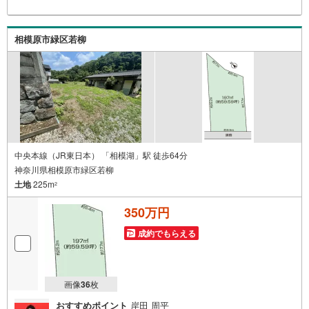
い♪駐車場もございますので、お車でのお越しも大歓迎で
す！
相模原市緑区若柳
中央本線（JR東日本） 「相模湖」駅 徒歩64分
神奈川県相模原市緑区若柳
土地
225m
2
350万円
成約でもらえる
画像
36
枚
おすすめポイント
岸田 周平