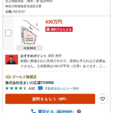
京王相模原線 「橋本」駅 徒歩99分
神奈川県相模原市緑区又野
土地
143.37m
2
430万円
成約でもらえる
画像
36
枚
おすすめポイント
岸田 周平
綺麗に整備された売地ですので、面倒な手入れなど必要あ
りません。土地面積は143.37平米（公簿）あります。こち
らの土地は前面道路6m以上です。住宅用地です。【年中無
休/9:00～21:00】人気物件は特にお問い合わせが集中する
ゴールド推奨店
ため、お早めにお電話下さい。「室内・現地を見学する」
株式会社住まいの広場TOWNS
ボタンよりご予約頂くとご見学がスムーズです。■その他、
4.52
不動産会社レビュー 38件
各種ご相談も承っております。○住宅ローンのご相談○ライ
フプランのシミュレーション■住まいの広場TOWNSからお
資料をもらう
（無料）
客様へ経験豊富なスタッフが親身になってお客様に合った
物件をご紹介させて頂きます！ /他社様掲載物件も併せてご
紹介可能ですのでお気軽にお問い合わせ下さい♪駐車場も
電話する
（通話料無料）