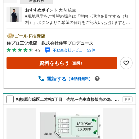
画像
36
枚
おすすめポイント
大内 統生
■現地見学をご希望の場合は「室内・現地を見学する（無
料）」ボタンよりご希望の日時をご記入いただけますとス
ムーズにご案内が可能です。■ 住プロは、瀬谷区・旭区・
泉区・戸塚区・保土ケ谷区・大和市の不動産売買専門会社
ゴールド推奨店
です！ 最新物件情報や当社限定の物件情報も多数ご用意！
住プロ三ツ境店 株式会社住宅プロデュース
お気軽にお問合せ下さい!! -------------- 弊社独自の住宅ローン
4.9
不動産会社レビュー 22件
提案システム 弊社ではファイナンシャル専門スタッフによ
る【丁寧な資金アドバイス】【ファイナンシャルプラン提
資料をもらう
（無料）
案書の作成】を随時行っております。意外に知らないお客
様が多い【定年時の住宅ローン残高】【住宅購入者だけが
加入できる無料の生命保険】【13年間もらえる、国からの
電話する
（通話料無料）
特別ボーナス】これから多くなる【教育費】住宅を買った
後から始まる【住宅ローン返済】65歳以上から必要になる
【老後の費用負担】住宅探しの【このタイミング】で不安
相模原市緑区二本松3丁目 売地～売主直接販売の為、購入時の諸費用を抑えられます～
PR
な部分を明確にしていきませんか？？ --------------