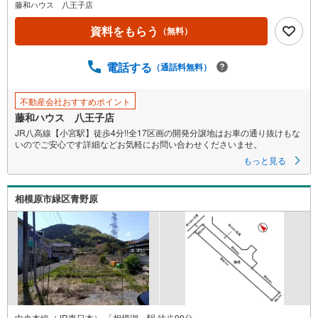
藤和ハウス 八王子店
資料をもらう
（無料）
電話する
（通話料無料）
不動産会社おすすめポイント
藤和ハウス 八王子店
JR八高線【小宮駅】徒歩4分!!全17区画の開発分譲地はお車の通り抜けもな
いのでご安心です詳細などお気軽にお問い合わせくださいませ。
もっと見る
相模原市緑区青野原
中央本線（JR東日本） 「相模湖」駅 徒歩99分