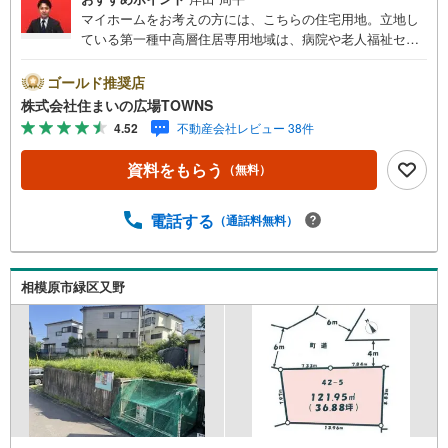
マイホームをお考えの方には、こちらの住宅用地。立地し
ている第一種中高層住居専用地域は、病院や老人福祉セン
ターなどの医療福祉施設も建てることができます。こちら
の土地は前面道路6m以上です。土地の購入をご検討の方に
ゴールド推奨店
お勧めの売地となっています。土地面積は166平米（実測）
株式会社住まいの広場TOWNS
でイチオシ。自宅から夜景が楽しめる夏には花火が見える
4.52
不動産会社レビュー 38件
など、その場いながら感動を得ることができる場所、それ
が傾斜地の醍醐味です。【年中無休/9:00～21:00】人気物
資料をもらう
（無料）
件は特にお問い合わせが集中するため、お早めにお電話下
さい。「室内・現地を見学する」ボタンよりご予約頂くと
ご見学がスムーズです。■その他、各種ご相談も承っており
電話する
（通話料無料）
ます。○住宅ローンのご相談○ライフプランのシミュレーシ
ョン■住まいの広場TOWNSからお客様へ経験豊富なスタッ
フが親身になってお客様に合った物件をご紹介させて頂き
相模原市緑区又野
ます！ /他社様掲載物件も併せてご紹介可能ですのでお気軽
にお問い合わせ下さい♪駐車場もございますので、お車で
のお越しも大歓迎です！