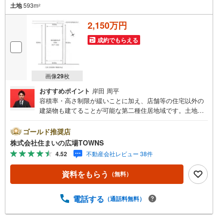
土地
593m
2
2,150万円
成約でもらえる
画像
29
枚
おすすめポイント
岸田 周平
容積率・高さ制限が緩いことに加え、店舗等の住宅以外の
建築物も建てることが可能な第二種住居地域です。土地面
積は593平米（公簿）です。こちらの売地はニーズも高い土
地です。新しい住まいをお考えの方に、好条件の住宅用地
ゴールド推奨店
はこちらです。買い物の際の道のりも楽になりやすい平坦
株式会社住まいの広場TOWNS
地です。【年中無休/9:00～21:00】人気物件は特にお問い
4.52
不動産会社レビュー 38件
合わせが集中するため、お早めにお電話下さい。「室内・
現地を見学する」ボタンよりご予約頂くとご見学がスムー
資料をもらう
（無料）
ズです。■その他、各種ご相談も承っております。○住宅ロ
ーンのご相談○ライフプランのシミュレーション■住まいの
広場TOWNSからお客様へ経験豊富なスタッフが親身になっ
電話する
（通話料無料）
てお客様に合った物件をご紹介させて頂きます！ /他社様掲
載物件も併せてご紹介可能ですのでお気軽にお問い合わせ