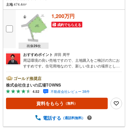
土地
474.4m
2
1,200万円
成約でもらえる
画像
29
枚
おすすめポイント
岸田 周平
周辺環境の良い売地ですので、土地購入をご検討の方にお
すすめです。住宅用地なので、新しい住まいの場所として
おすすめです。土地面積は474.4平米（公簿）あります。
【年中無休/9:00～21:00】人気物件は特にお問い合わせが
ゴールド推奨店
集中するため、お早めにお電話下さい。「室内・現地を見
株式会社住まいの広場TOWNS
学する」ボタンよりご予約頂くとご見学がスムーズです。■
4.52
不動産会社レビュー 38件
その他、各種ご相談も承っております。○住宅ローンのご相
談○ライフプランのシミュレーション■住まいの広場TOWN
資料をもらう
（無料）
Sからお客様へ経験豊富なスタッフが親身になってお客様
に合った物件をご紹介させて頂きます！ /他社様掲載物件も
併せてご紹介可能ですのでお気軽にお問い合わせ下さい♪
電話する
（通話料無料）
駐車場もございますので、お車でのお越しも大歓迎です！