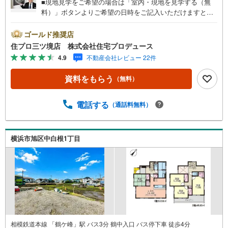
■現地見学をご希望の場合は「室内・現地を見学する（無
料）」ボタンよりご希望の日時をご記入いただけますとス
ムーズにご案内が可能です。■ 住プロは、瀬谷区・旭区・
泉区・戸塚区・保土ケ谷区・大和市の不動産売買専門会社
ゴールド推奨店
です！ 最新物件情報や当社限定の物件情報も多数ご用意！
住プロ三ツ境店 株式会社住宅プロデュース
お気軽にお問合せ下さい!! -------------- 弊社独自の住宅ローン
4.9
不動産会社レビュー 22件
提案システム 弊社ではファイナンシャル専門スタッフによ
る【丁寧な資金アドバイス】【ファイナンシャルプラン提
資料をもらう
（無料）
案書の作成】を随時行っております。意外に知らないお客
様が多い【定年時の住宅ローン残高】【住宅購入者だけが
加入できる無料の生命保険】【13年間もらえる、国からの
電話する
（通話料無料）
特別ボーナス】これから多くなる【教育費】住宅を買った
後から始まる【住宅ローン返済】65歳以上から必要になる
【老後の費用負担】住宅探しの【このタイミング】で不安
横浜市旭区中白根1丁目
な部分を明確にしていきませんか？？ --------------
相模鉄道本線 「鶴ケ峰」駅 バス3分 鶴中入口 バス停下車 徒歩4分