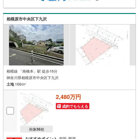
ございますので、お車でのお越しも大歓迎です！
相模原市中央区下九沢
相模線 「南橋本」駅 徒歩16分
神奈川県相模原市中央区下九沢
土地
166m
2
2,480万円
成約でもらえる
画像
36
枚
おすすめポイント
岸田 周平