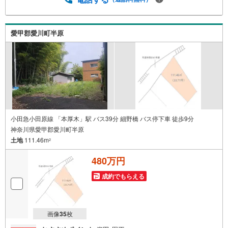
迎です！
愛甲郡愛川町半原
小田急小田原線 「本厚木」駅 バス39分 細野橋 バス停下車 徒歩9分
神奈川県愛甲郡愛川町半原
土地
111.46m
2
480万円
成約でもらえる
画像
35
枚