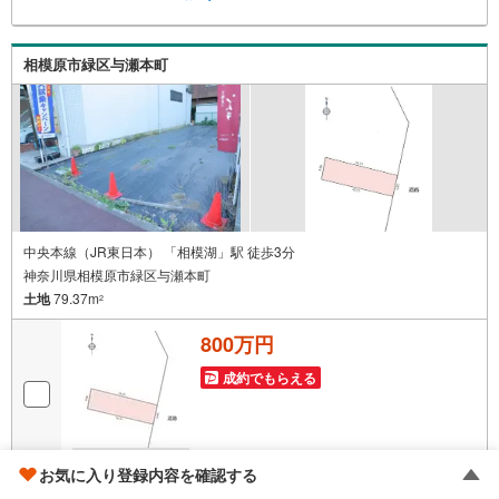
フが親身になってお客様に合った物件をご紹介させて頂き
ます！ /他社様掲載物件も併せてご紹介可能ですのでお気軽
にお問い合わせ下さい♪駐車場もございますので、お車で
相模原市緑区与瀬本町
のお越しも大歓迎です！
中央本線（JR東日本） 「相模湖」駅 徒歩3分
神奈川県相模原市緑区与瀬本町
土地
79.37m
2
800万円
成約でもらえる
画像
29
枚
お気に入り登録内容を確認する
おすすめポイント
岸田 周平