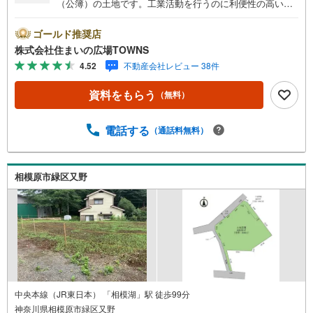
（公簿）の土地です。工業活動を行うのに利便性の高い工
業用地に立地しています。立地する準工業地域は、主に環
境の悪化をもたらす恐れのない工業の増進を図る地域で
ゴールド推奨店
す。売地をお探しの方に是非見て頂きたいイチオシの土地
株式会社住まいの広場TOWNS
です。【年中無休/9:00～21:00】人気物件は特にお問い合
4.52
不動産会社レビュー 38件
わせが集中するため、お早めにお電話下さい。「室内・現
地を見学する」ボタンよりご予約頂くとご見学がスムーズ
資料をもらう
（無料）
です。■その他、各種ご相談も承っております。○住宅ロー
ンのご相談○ライフプランのシミュレーション■住まいの広
場TOWNSからお客様へ経験豊富なスタッフが親身になって
電話する
（通話料無料）
お客様に合った物件をご紹介させて頂きます！ /他社様掲載
物件も併せてご紹介可能ですのでお気軽にお問い合わせ下
さい♪駐車場もございますので、お車でのお越しも大歓迎
相模原市緑区又野
です！
中央本線（JR東日本） 「相模湖」駅 徒歩99分
神奈川県相模原市緑区又野