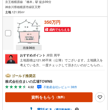
京王相模原線 「橋本」駅 徒歩99分
神奈川県相模原市緑区又野
土地
121.95m
2
350万円
成約でもらえる
画像
36
枚
おすすめポイント
岸田 周平
土地面積は121.95平米（公簿）でございます。土地購入を
考えている方、一度チェックして頂きたいのがこちらの売
地です。【年中無休/9:00～21:00】人気物件は特にお問い
合わせが集中するため、お早めにお電話下さい。「室内・
ゴールド推奨店
現地を見学する」ボタンよりご予約頂くとご見学がスムー
株式会社住まいの広場TOWNS
ズです。■その他、各種ご相談も承っております。○住宅ロ
4.52
不動産会社レビュー 38件
ーンのご相談○ライフプランのシミュレーション■住まいの
広場TOWNSからお客様へ経験豊富なスタッフが親身になっ
資料をもらう
（無料）
てお客様に合った物件をご紹介させて頂きます！ /他社様掲
載物件も併せてご紹介可能ですのでお気軽にお問い合わせ
下さい♪駐車場もございますので、お車でのお越しも大歓
電話する
（通話料無料）