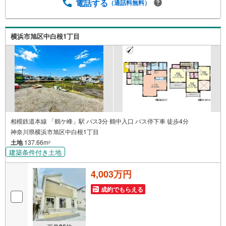
加入できる無料の生命保険】【13年間もらえる、国からの
電話する
（通話料無料）
特別ボーナス】これから多くなる【教育費】住宅を買った
後から始まる【住宅ローン返済】65歳以上から必要になる
【老後の費用負担】住宅探しの【このタイミング】で不安
横浜市旭区中白根1丁目
な部分を明確にしていきませんか？？ --------------
相模鉄道本線 「鶴ケ峰」駅 バス3分 鶴中入口 バス停下車 徒歩4分
神奈川県横浜市旭区中白根1丁目
土地
137.66m
2
建築条件付き土地
4,003万円
成約でもらえる