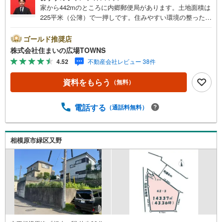
家から442mのところに内郷郵便局があります。土地面積は
225平米（公簿）で一押しです。住みやすい環境の整った住
宅用地なのでおすすめです。土地購入をお考えの方におす
すめなのがこちらの売地。【年中無休/9:00～21:00】人気
ゴールド推奨店
物件は特にお問い合わせが集中するため、お早めにお電話
株式会社住まいの広場TOWNS
下さい。「室内・現地を見学する」ボタンよりご予約頂く
4.52
不動産会社レビュー 38件
とご見学がスムーズです。■その他、各種ご相談も承ってお
ります。○住宅ローンのご相談○ライフプランのシミュレー
資料をもらう
（無料）
ション■住まいの広場TOWNSからお客様へ経験豊富なスタ
ッフが親身になってお客様に合った物件をご紹介させて頂
きます！ /他社様掲載物件も併せてご紹介可能ですのでお気
電話する
（通話料無料）
軽にお問い合わせ下さい♪駐車場もございますので、お車
でのお越しも大歓迎です！
相模原市緑区又野