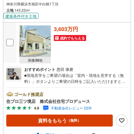
神奈川県横浜市旭区中白根1丁目
土地
143.22m
2
建築条件付き土地
3,603万円
成約でもらえる
画像
36
枚
おすすめポイント
恩田 琢磨
■現地見学をご希望の場合は「室内・現地を見学する（無
料）」ボタンよりご希望の日時をご記入いただけますとス
ムーズにご案内が可能です。■ 住プロは、瀬谷区・旭区・
泉区・戸塚区・保土ケ谷区・大和市の不動産売買専門会社
ゴールド推奨店
です！ 最新物件情報や当社限定の物件情報も多数ご用意！
住プロ三ツ境店 株式会社住宅プロデュース
お気軽にお問合せ下さい!! -------------- 弊社独自の住宅ローン
4.9
不動産会社レビュー 22件
提案システム 弊社ではファイナンシャル専門スタッフによ
る【丁寧な資金アドバイス】【ファイナンシャルプラン提
資料をもらう
（無料）
案書の作成】を随時行っております。意外に知らないお客
様が多い【定年時の住宅ローン残高】【住宅購入者だけが