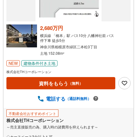
2,680万円
横浜線 「橋本」駅 バス10分 八幡神社前 バス
停下車 徒歩5分
神奈川県相模原市緑区二本松3丁目
土地 152.08m
2
NEW
建物条件付き土地
株式会社THコーポレーション
資料をもらう
（無料）
電話する
（通話料無料）
不動産会社おすすめポイント
株式会社THコーポレーション
～売主直接販売の為、購入時の諸費用を抑えられます～
◇カースペース3台以上も可