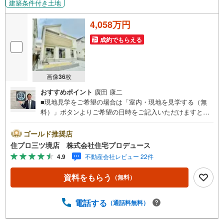
建築条件付き土地
4,058万円
成約でもらえる
画像
36
枚
おすすめポイント
廣田 康二
■現地見学をご希望の場合は「室内・現地を見学する（無
料）」ボタンよりご希望の日時をご記入いただけますとス
ムーズにご案内が可能です。■ 住プロは、瀬谷区・旭区・
泉区・戸塚区・保土ケ谷区・大和市の不動産売買専門会社
ゴールド推奨店
です！ 最新物件情報や当社限定の物件情報も多数ご用意！
住プロ三ツ境店 株式会社住宅プロデュース
お気軽にお問合せ下さい!! -------------- 弊社独自の住宅ローン
4.9
不動産会社レビュー 22件
提案システム 弊社ではファイナンシャル専門スタッフによ
る【丁寧な資金アドバイス】【ファイナンシャルプラン提
資料をもらう
（無料）
案書の作成】を随時行っております。意外に知らないお客
様が多い【定年時の住宅ローン残高】【住宅購入者だけが
加入できる無料の生命保険】【13年間もらえる、国からの
電話する
（通話料無料）
特別ボーナス】これから多くなる【教育費】住宅を買った
後から始まる【住宅ローン返済】65歳以上から必要になる