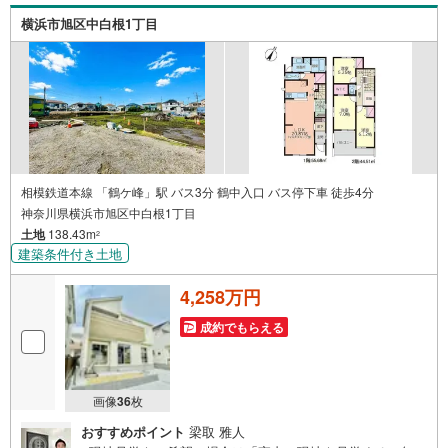
【老後の費用負担】住宅探しの【このタイミング】で不安
横浜市旭区中白根1丁目
な部分を明確にしていきませんか？？ --------------
相模鉄道本線 「鶴ケ峰」駅 バス3分 鶴中入口 バス停下車 徒歩4分
神奈川県横浜市旭区中白根1丁目
土地
138.43m
2
建築条件付き土地
4,258万円
成約でもらえる
画像
36
枚
おすすめポイント
梁取 雅人