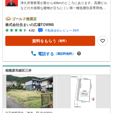
津久井警察署が家から406mのところにあります。高層ビル
などの大規模な建物が立ちにくい第一種低層住居専用地域
なので、将来も静かに生活することができますよ。土地面
積は198.41平米（公簿）です。環境の良いエリアにある売
ゴールド推奨店
地です。こちらは住宅用地です。【年中無休/9:00～21:0
株式会社住まいの広場TOWNS
0】人気物件は特にお問い合わせが集中するため、お早めに
4.52
不動産会社レビュー 38件
お電話下さい。「室内・現地を見学する」ボタンよりご予
約頂くとご見学がスムーズです。■その他、各種ご相談も承
資料をもらう
（無料）
っております。○住宅ローンのご相談○ライフプランのシミ
ュレーション■住まいの広場TOWNSからお客様へ経験豊富
なスタッフが親身になってお客様に合った物件をご紹介さ
電話する
（通話料無料）
せて頂きます！ /他社様掲載物件も併せてご紹介可能ですの
でお気軽にお問い合わせ下さい♪駐車場もございますの
で、お車でのお越しも大歓迎です！
相模原市緑区三井
京王相模原線 「橋本」駅 徒歩99分