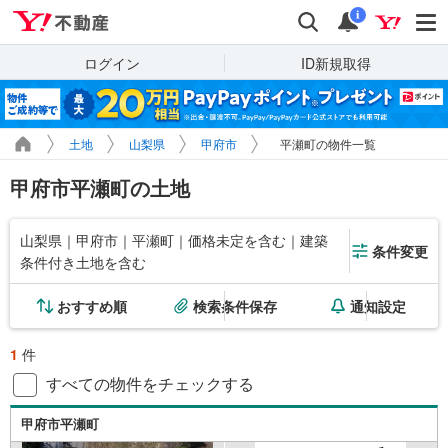
Yahoo!不動産
検索
通知
i
ログイン
ID新規取得
土地
山梨県
甲府市
平瀬町の物件一覧
甲府市平瀬町の土地
山梨県｜甲府市｜平瀬町｜価格未定を含む｜建築
条件変更
条件付き土地を含む
おすすめ順
検索条件保存
通知設定
1
件
すべての物件をチェックする
甲府市平瀬町