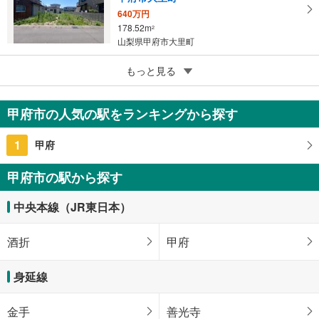
640万円
178.52m
2
山梨県甲府市大里町
5
もっと見る
成約でもらえる
甲府市小瀬町
772万円
甲府市の人気の駅をランキングから探す
212.79m
（登記）
2
山梨県甲府市小瀬町
1
甲府
甲府市の駅から探す
中央本線（JR東日本）
酒折
甲府
身延線
金手
善光寺