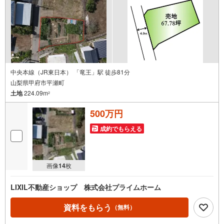
中央本線（JR東日本） 「竜王」駅 徒歩81分
山梨県甲府市平瀬町
土地
224.09m
2
500万円
成約でもらえる
画像
14
枚
LIXIL不動産ショップ 株式会社プライムホーム
資料をもらう
（無料）