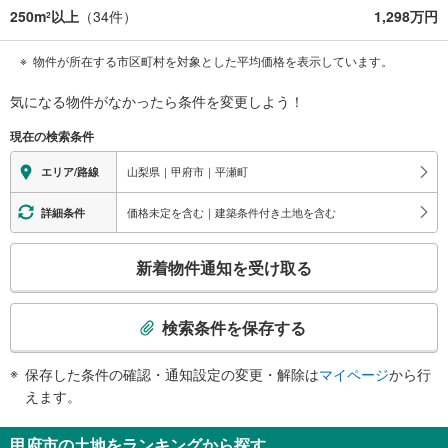
250m
以上
（
34
件）
1,298万円
2
物件が所在する市区町村を対象とした平均価格を表示しています。
気になる物件がなかったら
条件を変更しよう！
現在の検索条件
山梨県｜甲府市｜平瀬町
エリア/路線
価格未定を含む｜建築条件付き土地を含む
詳細条件
こ
新着物件通知を受け取る
の
検
索
検索条件を保存する
条
件
保存した条件の確認・通知設定の変更・解除は
マイページ
から行
で
えます。
通
知
甲府市の土地をランキングから探す