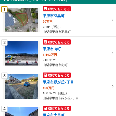
を
受
1
成約でもらえる
け
甲府市羽黒町
取
90万円
る
72m
（登記）
2
・
山梨県甲府市羽黒町
条
件
2
成約でもらえる
を
甲府市向町
マ
1,443万円
イ
216.96m
2
ペ
山梨県甲府市向町
ー
ジ
3
成約でもらえる
に
甲府市緑が丘2丁目
保
100万円
存
168.32m
（登記）
2
す
山梨県甲府市緑が丘2丁目
る
4
成約でもらえる
甲府市大里町