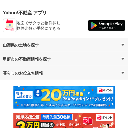
Yahoo!不動産 アプリ
地図でサクッと物件探し
物件比較が手軽にできる
山梨県の土地を探す
甲府市の不動産情報を探す
路線・駅から探す
地域から探す
暮らしのお役立ち情報
不動産・住宅
賃貸住宅
通勤・通学時間から探す
地図から探す
マンションカタログ
教えて！住まいの先生
新築マンション
中古マンション
新築一戸建て
中古一戸建て
注文住宅
土地