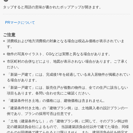
タップすると用語の意味が書かれたポップアップが開きます。
PRマークについて
ご注意
消費税および地方消費税の対象となる場合は税込み価格が表示されていま
す。
物件の写真やイラスト、CGなどは実際と異なる場合があります。
市区町村の合併などにより、地図が表示されない場合があります。ご了承く
ださい。
「新築一戸建て」には、完成後1年を経過している未入居物件が掲載されてい
る場合があります。
「新築一戸建て」には、販売住戸が複数の物件は、全ての住戸に該当しない
項目もあります。各問い合わせ先にご確認ください。
「建築条件付き土地」の価格には、建物価格は含まれません。
「建築条件付き土地」の「建物プラン例」は、土地購入者の設計プランの一
例であり、プランの採用可否は任意です。
「土地（建築条件なし）」の「建物プラン例」に関して、そのプラン例は特
定の建築請負会社によるもので、 当該建築請負会社以外で建てた場合、同様
のものが同価格で建てられるとは限りません。また、建築請負会社を特定す