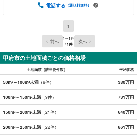
電話する
（通話料無料）
1
1
〜
1
件
前へ
次へ
/
1
件
甲府市の土地面積ごとの価格相場
土地面積（該当物件数）
平均価格
50m
～100m
未満
（
6
件）
380万円
2
2
100m
～150m
未満
（
9
件）
731万円
2
2
150m
～200m
未満
（
21
件）
640万円
2
2
200m
～250m
未満
（
22
件）
861万円
2
2