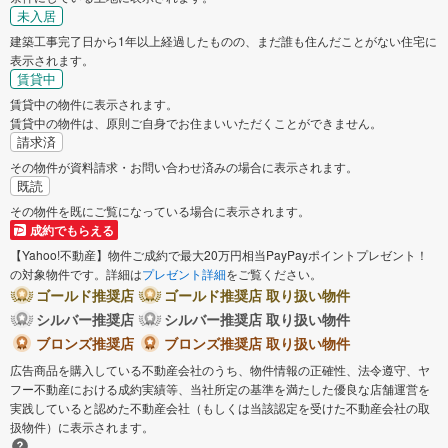
未入居
建築工事完了日から1年以上経過したものの、まだ誰も住んだことがない住宅に
表示されます。
賃貸中
賃貸中の物件に表示されます。
賃貸中の物件は、原則ご自身でお住まいいただくことができません。
請求済
その物件が資料請求・お問い合わせ済みの場合に表示されます。
既読
その物件を既にご覧になっている場合に表示されます。
成約でもらえる
【Yahoo!不動産】物件ご成約で最大20万円相当PayPayポイントプレゼント！
の対象物件です。詳細は
プレゼント詳細
をご覧ください。
ゴールド推奨店
ゴールド推奨店 取り扱い物件
シルバー推奨店
シルバー推奨店 取り扱い物件
ブロンズ推奨店
ブロンズ推奨店 取り扱い物件
広告商品を購入している不動産会社のうち、物件情報の正確性、法令遵守、ヤ
フー不動産における成約実績等、当社所定の基準を満たした優良な店舗運営を
実践していると認めた不動産会社（もしくは当該認定を受けた不動産会社の取
扱物件）に表示されます。