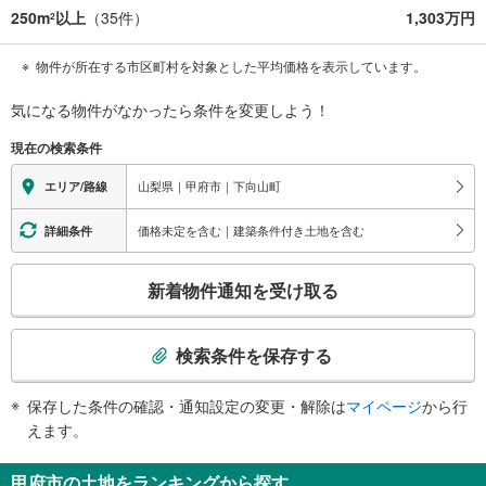
250m
以上
（
35
件）
1,303万円
2
物件が所在する市区町村を対象とした平均価格を表示しています。
気になる物件がなかったら
条件を変更しよう！
現在の検索条件
山梨県｜甲府市｜下向山町
エリア/路線
価格未定を含む｜建築条件付き土地を含む
詳細条件
こ
新着物件通知を受け取る
の
検
索
検索条件を保存する
条
件
保存した条件の確認・通知設定の変更・解除は
マイページ
から行
で
えます。
通
知
甲府市の土地をランキングから探す