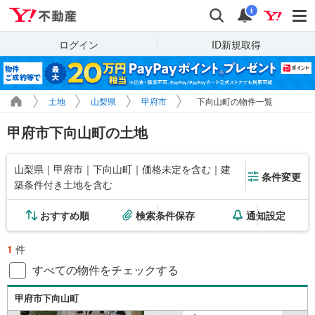
Yahoo!不動産
検索
通知
i
ログイン
ID新規取得
土地
山梨県
甲府市
下向山町の物件一覧
甲府市下向山町の土地
山梨県｜甲府市｜下向山町｜価格未定を含む｜建
条件変更
築条件付き土地を含む
おすすめ順
検索条件保存
通知設定
1
件
すべての物件をチェックする
甲府市下向山町