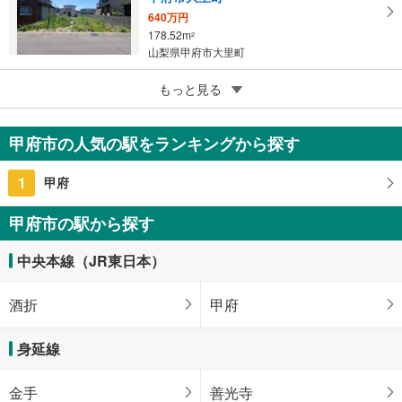
640万円
178.52m
2
山梨県甲府市大里町
5
もっと見る
成約でもらえる
甲府市小瀬町
772万円
甲府市の人気の駅をランキングから探す
212.79m
（登記）
2
山梨県甲府市小瀬町
1
甲府
甲府市の駅から探す
中央本線（JR東日本）
酒折
甲府
身延線
金手
善光寺