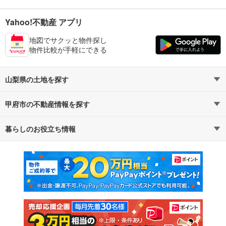
Yahoo!不動産 アプリ
地図でサクッと物件探し
物件比較が手軽にできる
山梨県の土地を探す
甲府市の不動産情報を探す
路線・駅から探す
地域から探す
暮らしのお役立ち情報
不動産・住宅
賃貸住宅
通勤・通学時間から探す
地図から探す
マンションカタログ
教えて！住まいの先生
新築マンション
中古マンション
新築一戸建て
中古一戸建て
注文住宅
土地