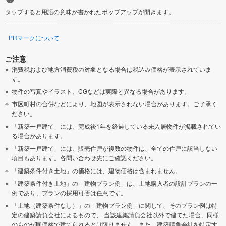
タップすると用語の意味が書かれたポップアップが開きます。
PRマークについて
ご注意
消費税および地方消費税の対象となる場合は税込み価格が表示されていま
す。
物件の写真やイラスト、CGなどは実際と異なる場合があります。
市区町村の合併などにより、地図が表示されない場合があります。ご了承く
ださい。
「新築一戸建て」には、完成後1年を経過している未入居物件が掲載されてい
る場合があります。
「新築一戸建て」には、販売住戸が複数の物件は、全ての住戸に該当しない
項目もあります。各問い合わせ先にご確認ください。
「建築条件付き土地」の価格には、建物価格は含まれません。
「建築条件付き土地」の「建物プラン例」は、土地購入者の設計プランの一
例であり、プランの採用可否は任意です。
「土地（建築条件なし）」の「建物プラン例」に関して、そのプラン例は特
定の建築請負会社によるもので、 当該建築請負会社以外で建てた場合、同様
のものが同価格で建てられるとは限りません。また、建築請負会社を特定す