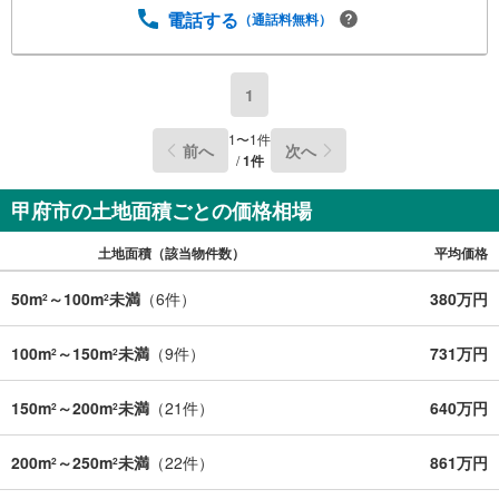
電話する
（通話料無料）
1
1
〜
1
件
前へ
次へ
/
1
件
甲府市の土地面積ごとの価格相場
土地面積（該当物件数）
平均価格
50m
～100m
未満
（
6
件）
380万円
2
2
100m
～150m
未満
（
9
件）
731万円
2
2
150m
～200m
未満
（
21
件）
640万円
2
2
200m
～250m
未満
（
22
件）
861万円
2
2