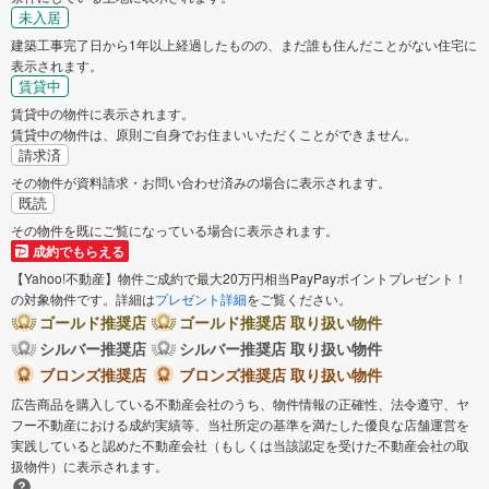
未入居
建築工事完了日から1年以上経過したものの、まだ誰も住んだことがない住宅に
表示されます。
賃貸中
賃貸中の物件に表示されます。
賃貸中の物件は、原則ご自身でお住まいいただくことができません。
請求済
その物件が資料請求・お問い合わせ済みの場合に表示されます。
既読
その物件を既にご覧になっている場合に表示されます。
成約でもらえる
【Yahoo!不動産】物件ご成約で最大20万円相当PayPayポイントプレゼント！
の対象物件です。詳細は
プレゼント詳細
をご覧ください。
ゴールド推奨店
ゴールド推奨店 取り扱い物件
シルバー推奨店
シルバー推奨店 取り扱い物件
ブロンズ推奨店
ブロンズ推奨店 取り扱い物件
広告商品を購入している不動産会社のうち、物件情報の正確性、法令遵守、ヤ
フー不動産における成約実績等、当社所定の基準を満たした優良な店舗運営を
実践していると認めた不動産会社（もしくは当該認定を受けた不動産会社の取
扱物件）に表示されます。