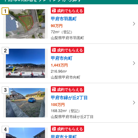
を
受
1
成約でもらえる
け
甲府市羽黒町
取
90万円
る
72m
（登記）
2
・
山梨県甲府市羽黒町
条
件
2
成約でもらえる
を
甲府市向町
マ
1,443万円
イ
216.96m
2
ペ
山梨県甲府市向町
ー
ジ
3
成約でもらえる
に
甲府市緑が丘2丁目
保
100万円
存
168.32m
（登記）
2
す
山梨県甲府市緑が丘2丁目
る
4
成約でもらえる
甲府市大里町