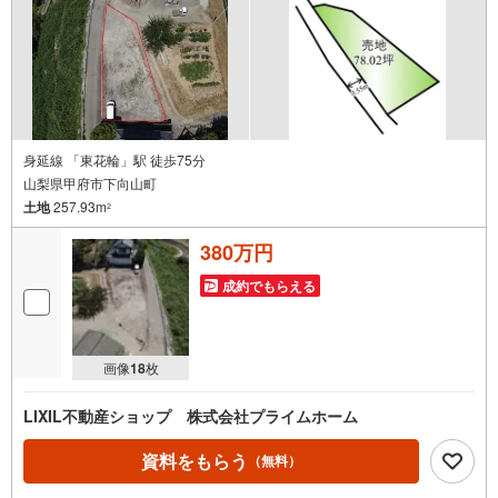
身延線 「東花輪」駅 徒歩75分
山梨県甲府市下向山町
土地
257.93m
2
380万円
成約でもらえる
画像
18
枚
LIXIL不動産ショップ 株式会社プライムホーム
資料をもらう
（無料）