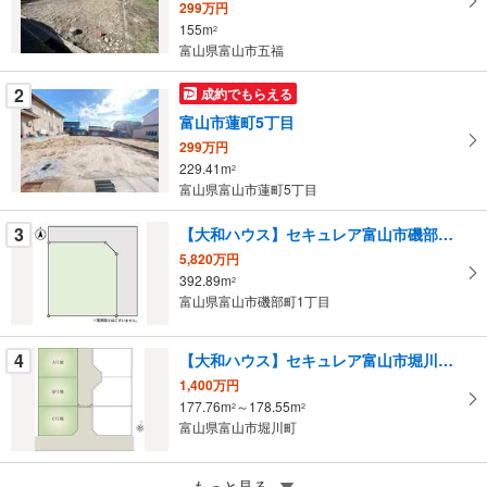
299万円
る
155m
2
・
富山県富山市五福
条
件
2
成約でもらえる
を
富山市蓮町5丁目
マ
299万円
イ
229.41m
2
ペ
富山県富山市蓮町5丁目
ー
ジ
3
【大和ハウス】セキュレア富山市磯部町1丁目 （建築条件付宅地分譲）
に
5,820万円
保
392.89m
2
富山県富山市磯部町1丁目
存
す
る
4
【大和ハウス】セキュレア富山市堀川町 （建築条件付宅地分譲）
1,400万円
177.76m
～178.55m
2
2
富山県富山市堀川町
5
もっと見る
【大和ハウス】富山市花園町四丁目 （建築条件付宅地分譲）