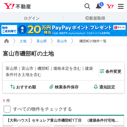
Yahoo!不動産
検索
通知
i
ログイン
ID新規取得
土地
富山県
富山市
磯部町の物件一覧
富山市磯部町の土地
富山県｜富山市｜磯部町｜価格未定を含む｜建築
条件変更
条件付き土地を含む
おすすめ順
検索条件保存
通知設定
1
件
すべての物件をチェックする
【大和ハウス】セキュレア富山市磯部町1丁目 （建築条件付宅地分譲）