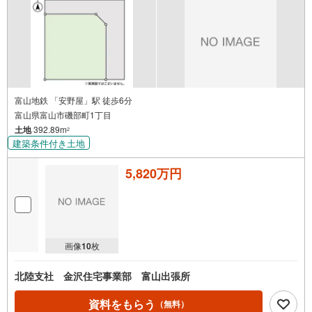
富山地鉄 「安野屋」駅 徒歩6分
富山県富山市磯部町1丁目
土地
392.89m
2
建築条件付き土地
5,820万円
画像
10
枚
北陸支社 金沢住宅事業部 富山出張所
資料をもらう
（無料）