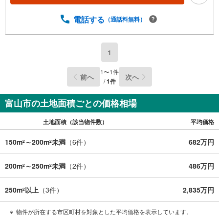
電話する
（通話料無料）
1
1
〜
1
件
前へ
次へ
/
1
件
富山市の土地面積ごとの価格相場
土地面積（該当物件数）
平均価格
150m
～200m
未満
（
6
件）
682万円
2
2
200m
～250m
未満
（
2
件）
486万円
2
2
250m
以上
（
3
件）
2,835万円
2
物件が所在する市区町村を対象とした平均価格を表示しています。