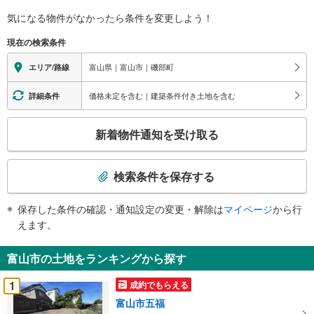
気になる物件がなかったら
条件を変更しよう！
現在の検索条件
富山県｜富山市｜磯部町
エリア/路線
価格未定を含む｜建築条件付き土地を含む
詳細条件
こ
新着物件通知を受け取る
の
検
索
検索条件を保存する
条
件
保存した条件の確認・通知設定の変更・解除は
マイページ
から行
で
えます。
通
知
富山市の土地をランキングから探す
を
受
1
成約でもらえる
け
富山市五福
取