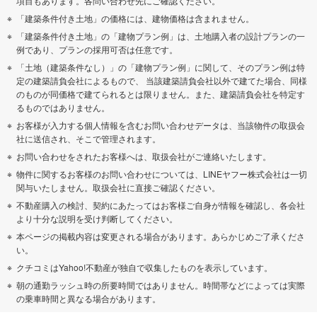
項目もあります。各問い合わせ先にご確認ください。
「建築条件付き土地」の価格には、建物価格は含まれません。
「建築条件付き土地」の「建物プラン例」は、土地購入者の設計プランの一
例であり、プランの採用可否は任意です。
「土地（建築条件なし）」の「建物プラン例」に関して、そのプラン例は特
定の建築請負会社によるもので、 当該建築請負会社以外で建てた場合、同様
のものが同価格で建てられるとは限りません。また、建築請負会社を特定す
るものではありません。
お客様が入力する個人情報を含むお問い合わせデータは、当該物件の取扱会
社に送信され、そこで管理されます。
お問い合わせをされたお客様へは、取扱会社がご連絡いたします。
物件に関するお客様のお問い合わせについては、LINEヤフー株式会社は一切
関与いたしません。取扱会社に直接ご確認ください。
不動産購入の検討、契約にあたってはお客様ご自身が情報を確認し、各会社
より十分な説明を受け判断してください。
本ページの掲載内容は変更される場合があります。あらかじめご了承くださ
い。
クチコミはYahoo!不動産が独自で収集したものを表示しています。
朝の通勤ラッシュ時の所要時間ではありません。時間帯などによっては実際
の乗車時間と異なる場合があります。