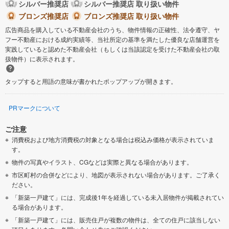
シルバー推奨店
シルバー推奨店 取り扱い物件
ブロンズ推奨店
ブロンズ推奨店 取り扱い物件
広告商品を購入している不動産会社のうち、物件情報の正確性、法令遵守、ヤ
フー不動産における成約実績等、当社所定の基準を満たした優良な店舗運営を
実践していると認めた不動産会社（もしくは当該認定を受けた不動産会社の取
扱物件）に表示されます。
タップすると用語の意味が書かれたポップアップが開きます。
PRマークについて
ご注意
消費税および地方消費税の対象となる場合は税込み価格が表示されていま
す。
物件の写真やイラスト、CGなどは実際と異なる場合があります。
市区町村の合併などにより、地図が表示されない場合があります。ご了承く
ださい。
「新築一戸建て」には、完成後1年を経過している未入居物件が掲載されてい
る場合があります。
「新築一戸建て」には、販売住戸が複数の物件は、全ての住戸に該当しない