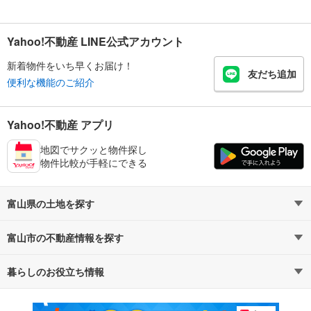
Yahoo!不動産 LINE公式アカウント
新着物件をいち早くお届け！
友だち追加
便利な機能のご紹介
Yahoo!不動産 アプリ
地図でサクッと物件探し
物件比較が手軽にできる
富山県の土地を探す
富山市の不動産情報を探す
路線・駅から探す
地域から探す
暮らしのお役立ち情報
不動産・住宅
賃貸住宅
通勤・通学時間から探す
地図から探す
マンションカタログ
教えて！住まいの先生
新築マンション
中古マンション