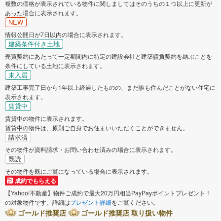
複数の価格が表示されている物件に関しましてはそのうちの１つ以上に更新が
あった場合に表示されます。
NEW
情報公開日が7日以内の場合に表示されます。
建築条件付き土地
売買契約にあたって一定期間内に特定の建設会社と建築請負契約を結ぶことを
条件にしている土地に表示されます。
未入居
建築工事完了日から1年以上経過したものの、まだ誰も住んだことがない住宅に
表示されます。
賃貸中
賃貸中の物件に表示されます。
賃貸中の物件は、原則ご自身でお住まいいただくことができません。
請求済
その物件が資料請求・お問い合わせ済みの場合に表示されます。
既読
その物件を既にご覧になっている場合に表示されます。
成約でもらえる
【Yahoo!不動産】物件ご成約で最大20万円相当PayPayポイントプレゼント！
の対象物件です。詳細は
プレゼント詳細
をご覧ください。
ゴールド推奨店
ゴールド推奨店 取り扱い物件