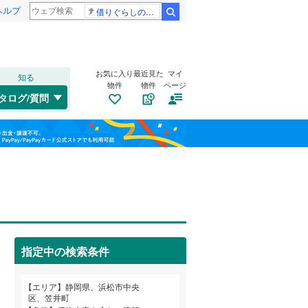
ヘルプ
借りぐらしのアリエッティ 耳をすませば
検索
お気に入り
最近見た
マイ
知る
物件
物件
ページ
東海道本線（JR東海）
(
1
)
タログ/質問
飯田線
(
0
)
南道路
（
0
）
清水区
石原町
(
(
11
1
)
)
福島
古家あり
（
0
）
大蒲町
(
1
)
天竜区
(
0
)
栃木
群馬
山梨
大平台
(
1
)
天竜浜名湖鉄道
(
0
)
三島市
(
12
)
金折町
(
1
)
大井川鐵道大井川本線
(
0
)
島田市
(
1
)
鴨江
(
4
)
焼津市
(
20
)
指定中の検索条件
幸
(
2
)
小学校まで1km以内
（
1
）
御殿場市
(
17
)
和歌山
蜆塚
(
1
)
エリア
静岡県、浜松市中央
区、笠井町
裾野市
(
15
)
下池川町
(
2
)