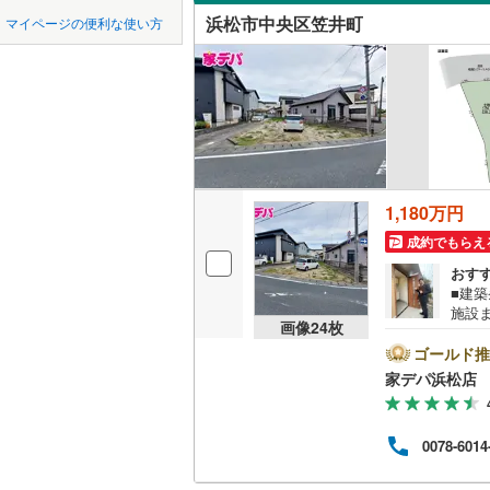
中国
鳥取
浜松市中央区笠井町
マイページの便利な使い方
湖西市
(
4
白羽町
(
2
オンライ
四国
徳島
菊川市
(
2
増楽町
(
1
オンライ
賀茂郡東
中央
(
1
)
九州・沖縄
福岡
賀茂郡松
富塚町
(
5
駿東郡清
茄子町
(
1
1,180万円
0
0
0
0
0
0
榛原郡吉
該当物件
該当物件
該当物件
該当物件
該当物件
該当物件
件
件
件
件
件
件
西山町
(
1
成約でもらえ
おす
東伊場
(
3
■建
施設
三方原町
画像
24
枚
の子
デパ
ゴールド推
山手町
(
2
す！
家デパ浜松店
ン、
若林町
(
1
ーム
を行
0078-6014
でき
ださい
はお