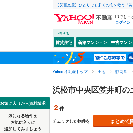
【災害支援】ひとりでも多くの命を救う「災
IDでもっ
ログイン
借りる
北海道
JR
北海道
東海道本線
こだわり条件
配置、向き、
賃貸住宅
新築マンション
中古マンシ
御殿場線
(
前道6m
静岡市
葵区
浅田町
(
13
(
1
)
東北
青森
東海道新
平坦地
（
泉
(
1
)
浜松市
中央区
(
9
関東
東京
Yahoo!不動産トップ
土地
静岡県
大島町
(
6
私鉄・その他
伊豆急行
(
販売、価格、
静岡県のそのほ
沼津市
(
5
尾張町
(
1
信越・北陸
新潟
浜松市中央区笠井町の
岳南鉄道
更地渡し
かの地域
富士宮市
上島
(
4
)
大井川鐵
東海
愛知
お気に入りから資料請求
立地
2
富士市
(
1
件
呉松町
(
1
気になる物件を
最寄りの
掛川市
(
7
近畿
大阪
栄町
(
1
)
まとめて
チェックした物件を
お気に入りに
追加してみましょう
袋井市
(
3
篠原町
(
1
オンライン対