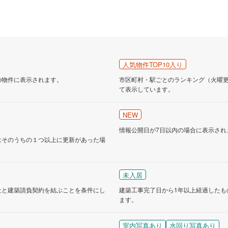
人気物件TOP10入り
の物件に表示されます。
市区町村・駅ごとのランキング（火曜更新
て表示しています。
NEW
情報公開日が7日以内の場合に表示され
はそのうちの１つ以上に更新があった場
未入居
社と建築請負契約を結ぶことを条件にし
建築工事完了日から1年以上経過したも
ます。
室内写真あり
水回り写真あり