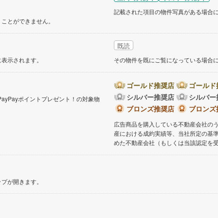
記載された項目の物件写真がある場合
くことができません。
既読
に表示されます。
その物件を既にご覧になっている場合
ゴールド推奨店
ゴールド
シルバー推奨店
シルバー
PayPayポイントプレゼント！の対象物
。
ブロンズ推奨店
ブロンズ
広告商品を購入している不動産会社の
産における成約実績等、当社所定の基
めた不動産会社（もしくは当該認定を
ップが開きます。