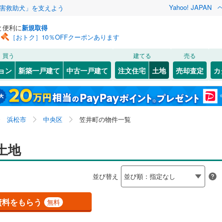
Yahoo! JAPAN
害救助犬」を支えよう
と便利に
新規取得
［おトク］10％OFFクーポンあります
検索条件を保存しました
買う
建てる
売る
（JR東日本）
(
0
)
伊東線
(
0
)
建ち方、日当たり
ョン
新築一戸建て
中古一戸建て
注文住宅
土地
売却査定
カ
この検索条件の新着物件通知は、
マイページ
から設定できます。
0
)
身延線
(
0
)
以上
（
0
）
角地
（
0
）
)
駿河区
有玉北町
(
6
(
)
1
)
岩手
宮城
秋田
山形
幹線
(
1
)
0
）
整形地
（
1
）
入野町
(
2
)
1
)
静岡県、浜松市中央区、笠井町、価格未定を含む、建築
浜名区
(
14
)
神奈川
埼玉
千葉
茨城
浜松市
中央区
笠井町の物件一覧
)
大瀬町
(
2
)
条件付き土地を含む
0
)
伊豆箱根鉄道駿豆線
(
0
)
契約、入居関連など
0
)
熱海市
(
40
)
)
笠井町
(
2
)
長野
富山
石川
福井
土地
線
(
0
)
静岡鉄道静岡清水線
(
0
)
（
0
）
第一種低層住居専用地域
（
0
）
(
15
)
伊東市
(
76
)
神田町
(
1
)
道井川線
(
0
)
遠州鉄道
(
1
)
閉じる
閉じる
お気に入りリストを見る
お気に入りリストを見る
閉じる
閉じる
岐阜
静岡
三重
検索条件を保存する
並び替え
7
)
磐田市
(
33
)
)
小沢渡町
(
1
)
マイページ
駅が始発駅
（
0
）
海まで2km以内
（
0
）
)
藤枝市
(
16
)
兵庫
京都
滋賀
奈良
佐鳴台
(
2
)
資料をもらう
無料
)
下田市
(
13
)
)
四本松町
(
1
)
応