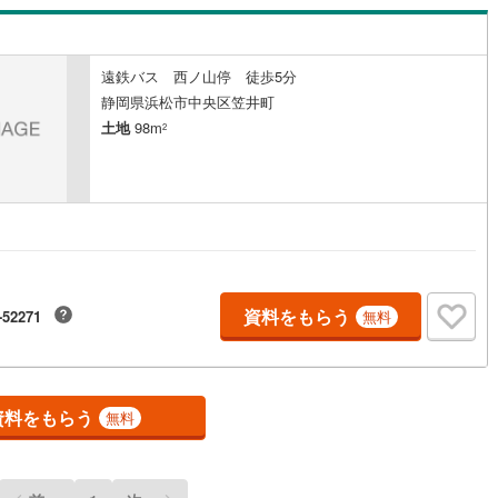
チ！もしくはお気軽にお電話ください。
遠鉄バス 西ノ山停 徒歩5分
静岡県浜松市中央区笠井町
土地
98m
2
資料をもらう
-52271
無料
資料をもらう
無料