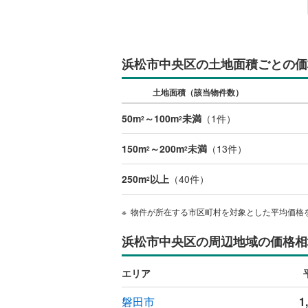
浜松市中央区の土地面積ごとの価
土地面積（該当物件数）
50m
～100m
未満
（
1
件）
2
2
150m
～200m
未満
（
13
件）
2
2
250m
以上
（
40
件）
2
物件が所在する市区町村を対象とした平均価格
浜松市中央区の周辺地域の価格相
エリア
磐田市
1