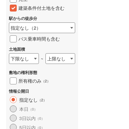
建築条件付土地を含む
駅からの徒歩分
指定なし
（
2
）
バス乗車時間も含む
土地面積
下限なし
上限なし
~
敷地の権利形態
所有権のみ
（
2
）
情報公開日
指定なし
（
2
）
本日
（
0
）
3日以内
（
0
）
5日以内
（
0
）