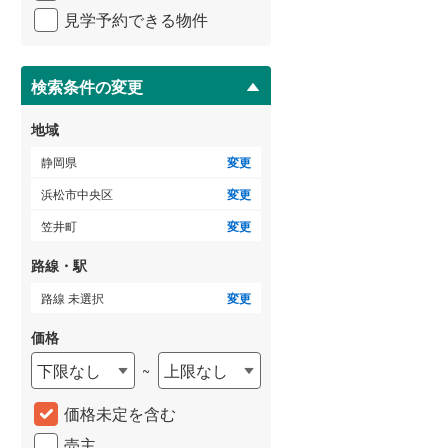
イ
見学予約できる物件
ペ
ー
ジ
に
検索条件の変更
保
存
地域
す
る
静岡県
変更
浜松市中央区
変更
笠井町
変更
路線・駅
路線 未選択
変更
価格
下限なし
上限なし
~
価格未定を含む
売主