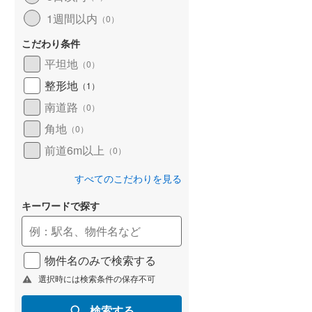
1週間以内
（
0
）
こだわり条件
平坦地
（
0
）
整形地
（
1
）
南道路
（
0
）
角地
（
0
）
前道6m以上
（
0
）
すべてのこだわりを見る
キーワードで探す
物件名のみで検索する
選択時には検索条件の保存不可
検索する