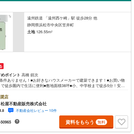
島根
岡山
広島
山口
)
伊豆市
(
11
)
)
積志町
(
7
)
ン内見(相談)可
（
1
）
IT重説可
（
0
）
香川
愛媛
高知
遠州鉄道 「遠州西ケ崎」駅 徒歩28分 他
)
伊豆の国市
(
13
)
)
高丘北
(
2
)
保存した条件を見る
静岡県浜松市中央区笠井町
ン対応とは？
伊豆町
(
5
)
賀茂郡河津町
(
1
)
土地
126.55m
天神町
(
2
)
2
佐賀
長崎
熊本
大分
崎町
(
1
)
賀茂郡西伊豆町
(
0
)
)
中郡町
(
5
)
水町
(
13
)
駿東郡長泉町
(
9
)
)
西浅田
(
1
)
この条件で検索する
この条件で検索する
この条件で検索する
この条件で検索する
この条件で検索する
この条件で検索する
市区町村以下を選択
市区町村を選択す
駅を選択する
田町
(
2
)
榛原郡川根本町
(
0
)
)
布橋
(
1
)
る
すめポイント
高橋 鋭次
)
芳川町
(
1
)
築条件ありません！■お好きなハウスメーカーで建築できます！■お買い物
まで徒歩圏内で生活に便利■敷地面積38坪■小、中学校まで徒歩5分！安心
(
1
)
三島町
(
1
)
育て環境！■バス停「笠井」まで徒歩4分！ ●松屋不動産販売株式会社 家
のつよみ●・浜松市中央区に特化し浜名区まで幅広い物件を取り扱っていま
奨店
)
楊子町
(
1
)
浜松市の物件ならおまかせください。新築戸建、中古戸建、中古マンショ
 松屋不動産販売株式会社
土地をお客様のご希望に合わせてご提案いたします！・中古物件のリフォ
不動産会社レビュー 10件
4.8
)
和合町
(
1
)
実績多数！中古物件をご購入の際、約70％という多くの方々がリフォーム
っています。新築購入より低コストで、新築同様の快適なお住まいを実現
資料をもらう
-50965
無料
ます。・キッズスペース用意しております。ぜひご家族そろってご来場く
。・営業時間 午前9時00分～午後6時30分 （定休日:水曜日）この時間帯
電話でのお問い合わせがスムーズにご案内できます。右下の電話ボタンを