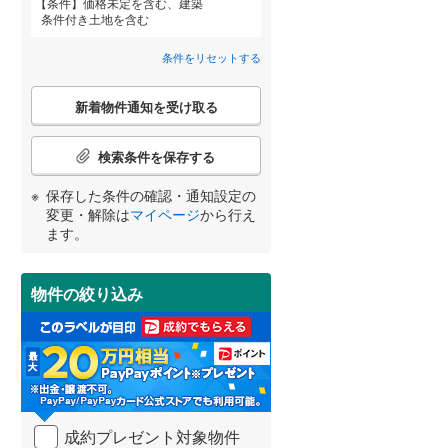
条件
価格未定を含む、建築
条件付き土地を含む
御前崎市
(
0
)
早出町
(
1
)
条件をリセットする
牧之原市
(
1
)
高塚町
(
1
)
詳しく見る
こ
賀茂郡南伊豆町
(
2
)
天王町
(
1
)
新着物件通知を受け取る
宮崎
鹿児島
沖縄
の
検
田方郡函南町
(
4
)
中野町
(
1
)
索
検索条件を保存する
条
駿東郡小山町
(
2
)
西ケ崎町
(
1
)
件
保存した条件の確認・通知設定の
で
する
る
変更・解除は
マイページ
から行え
周智郡森町
(
3
)
条件をリセットする
条件をリセットする
条件をリセットする
条件をリセットする
条件をリセットする
条件をリセットする
半田町
(
1
)
通
ます。
知
舞阪町舞阪
(
2
)
を
受
物件の絞り込み
三幸町
(
1
)
け
取
龍禅寺町
(
1
)
る
・
条
件
を
成約プレゼント対象物件
マ