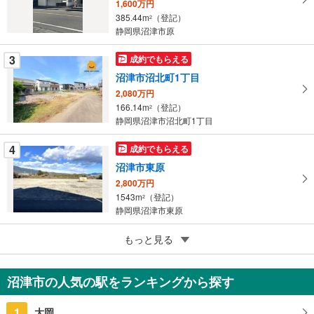
1,600万円
マ
385.44m
（登記）
2
イ
静岡県沼津市原
ペ
ー
3
成約でもらえる
ジ
沼津市沼北町1丁目
に
2,080万円
保
166.14m
（登記）
2
存
静岡県沼津市沼北町1丁目
す
る
4
成約でもらえる
沼津市東原
2,800万円
1543m
（登記）
2
静岡県沼津市東原
5
沼津市 東熊堂 分譲地
もっと見る
1,798万円
509.12m
2
沼津市の人気の駅をランキングから探す
静岡県沼津市東熊堂
1
大岡