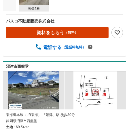
画像
4
枚
パスコ不動産販売株式会社
資料をもらう
（無料）
電話する
（通話料無料）
沼津市西熊堂
東海道本線（JR東海） 「沼津」駅 徒歩30分
静岡県沼津市西熊堂
土地
169.54m
2