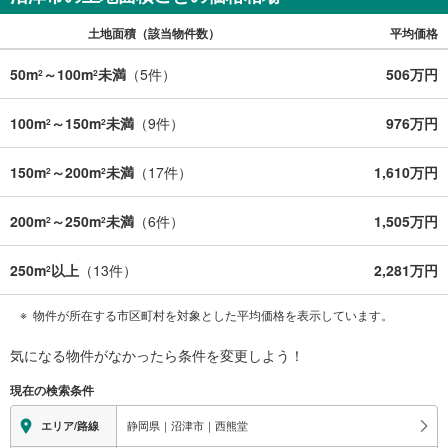
土地面積（該当物件数）
平均価格
50m
～100m
未満
（
5
件）
506万円
2
2
100m
～150m
未満
（
9
件）
976万円
2
2
150m
～200m
未満
（
17
件）
1,610万円
2
2
200m
～250m
未満
（
6
件）
1,505万円
2
2
250m
以上
（
13
件）
2,281万円
2
物件が所在する市区町村を対象とした平均価格を表示しています。
気になる物件がなかったら
条件を変更しよう！
現在の検索条件
静岡県｜沼津市｜西熊堂
エリア/路線