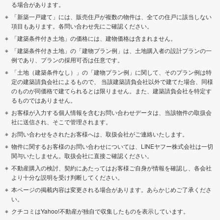
る場合があります。
「新築一戸建て」には、販売住戸が複数の物件は、全ての住戸に該当しない
項目もあります。各問い合わせ先にご確認ください。
「建築条件付き土地」の価格には、建物価格は含まれません。
「建築条件付き土地」の「建物プラン例」は、土地購入者の設計プランの一
例であり、プランの採用可否は任意です。
「土地（建築条件なし）」の「建物プラン例」に関して、そのプラン例は特
定の建築請負会社によるもので、 当該建築請負会社以外で建てた場合、同様
のものが同価格で建てられるとは限りません。また、建築請負会社を特定す
るものではありません。
お客様が入力する個人情報を含むお問い合わせデータは、当該物件の取扱会
社に送信され、そこで管理されます。
お問い合わせをされたお客様へは、取扱会社がご連絡いたします。
物件に関するお客様のお問い合わせについては、LINEヤフー株式会社は一切
関与いたしません。取扱会社に直接ご確認ください。
不動産購入の検討、契約にあたってはお客様ご自身が情報を確認し、各会社
より十分な説明を受け判断してください。
本ページの掲載内容は変更される場合があります。あらかじめご了承くださ
い。
クチコミはYahoo!不動産が独自で収集したものを表示しています。