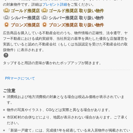
の対象物件です。詳細は
プレゼント詳細
をご覧ください。
ゴールド推奨店
ゴールド推奨店 取り扱い物件
シルバー推奨店
シルバー推奨店 取り扱い物件
ブロンズ推奨店
ブロンズ推奨店 取り扱い物件
広告商品を購入している不動産会社のうち、物件情報の正確性、法令遵守、ヤ
フー不動産における成約実績等、当社所定の基準を満たした優良な店舗運営を
実践していると認めた不動産会社（もしくは当該認定を受けた不動産会社の取
扱物件）に表示されます。
タップすると用語の意味が書かれたポップアップが開きます。
PRマークについて
ご注意
消費税および地方消費税の対象となる場合は税込み価格が表示されていま
す。
物件の写真やイラスト、CGなどは実際と異なる場合があります。
市区町村の合併などにより、地図が表示されない場合があります。ご了承く
ださい。
「新築一戸建て」には、完成後1年を経過している未入居物件が掲載されてい