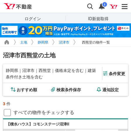
Yahoo!不動産
検索
通知
i
ログイン
ID新規取得
土地
静岡県
沼津市
西熊堂の物件一覧
沼津市西熊堂の土地
静岡県｜沼津市｜西熊堂｜価格未定を含む｜建築
条件変更
条件付き土地を含む
おすすめ順
検索条件保存
通知設定
3
件
すべての物件をチェックする
【積水ハウス】コモンステージ沼津II