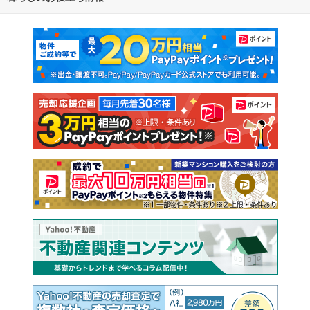
マンションカタログ
教えて！住まいの先生
新築マンション
中古マンション
新築一戸建て
中古一戸建て
注文住宅
土地
売却査定