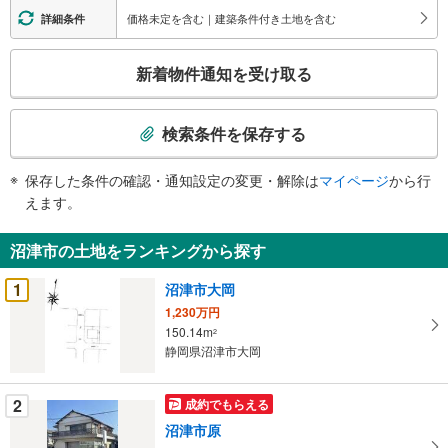
価格未定を含む｜建築条件付き土地を含む
詳細条件
こ
新着物件通知を受け取る
の
検
索
検索条件を保存する
条
件
保存した条件の確認・通知設定の変更・解除は
マイページ
から行
で
えます。
通
知
沼津市の土地をランキングから探す
を
受
1
沼津市大岡
け
1,230万円
取
150.14m
2
る
静岡県沼津市大岡
・
条
2
成約でもらえる
件
沼津市原
を