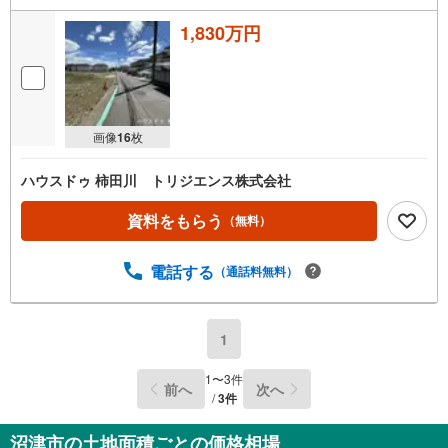
1,830万円
画像
16
枚
ハウスドゥ 柿田川 トリジエンス株式会社
資料をもらう
（無料）
電話する
（通話料無料）
1
1
〜
3
件
前へ
次へ
/
3
件
沼津市の土地面積ごとの価格相場