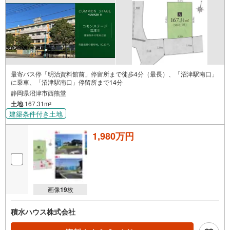
最寄バス停「明治資料館前」停留所まで徒歩4分（最長）、「沼津駅南口」
に乗車、「沼津駅南口」停留所まで14分
静岡県沼津市西熊堂
土地
167.31m
2
建築条件付き土地
1,980万円
画像
19
枚
積水ハウス株式会社