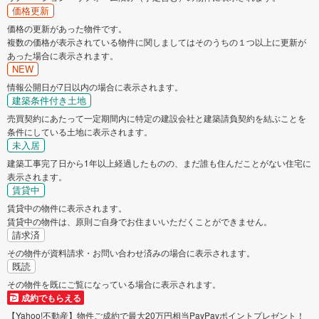
価格更新
価格の更新があった物件です。
複数の価格が表示されている物件に関しましてはそのうちの１つ以上に更新が
あった場合に表示されます。
NEW
情報公開日が7日以内の場合に表示されます。
建築条件付き土地
売買契約にあたって一定期間内に特定の建設会社と建築請負契約を結ぶことを
条件にしている土地に表示されます。
未入居
建築工事完了日から1年以上経過したものの、まだ誰も住んだことがない住宅に
表示されます。
賃貸中
賃貸中の物件に表示されます。
賃貸中の物件は、原則ご自身でお住まいいただくことができません。
請求済
その物件が資料請求・お問い合わせ済みの場合に表示されます。
既読
その物件を既にご覧になっている場合に表示されます。
成約でもらえる
【Yahoo!不動産】物件ご成約で最大20万円相当PayPayポイントプレゼント！