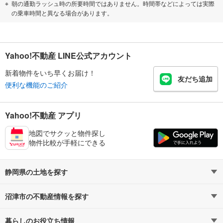
朝の通勤ラッシュ時の所要時間ではありません。時間帯などによっては実際
の乗車時間と異なる場合があります。
Yahoo!不動産 LINE公式アカウント
新着物件をいち早くお届け！
友だち追加
便利な機能のご紹介
Yahoo!不動産 アプリ
地図でサクッと物件探し
物件比較が手軽にできる
静岡県の土地を探す
沼津市の不動産情報を探す
路線・駅から探す
地域から探す
暮らしのお役立ち情報
不動産・住宅
賃貸住宅
通勤・通学時間から探す
地図から探す