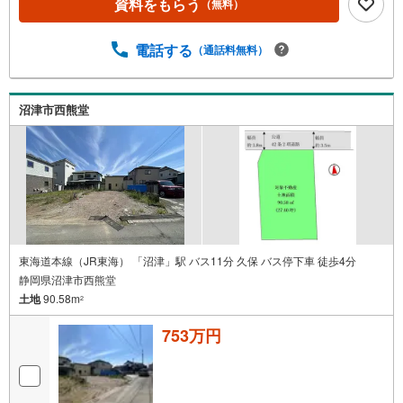
資料をもらう
（無料）
電話する
（通話料無料）
沼津市西熊堂
東海道本線（JR東海） 「沼津」駅 バス11分 久保 バス停下車 徒歩4分
静岡県沼津市西熊堂
土地
90.58m
2
753万円