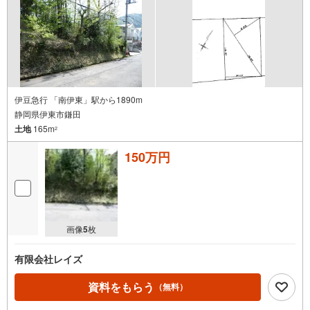
伊豆急行 「南伊東」駅から1890m
静岡県伊東市鎌田
土地
165m
2
150万円
画像
5
枚
有限会社レイズ
資料をもらう
（無料）