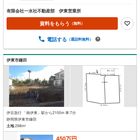
有限会社一水社不動産部 伊東営業所
資料をもらう
（無料）
電話する
（通話料無料）
伊東市鎌田
伊豆急行 「南伊東」駅から2100m 車:7分
静岡県伊東市鎌田
土地
298m
2
450万円