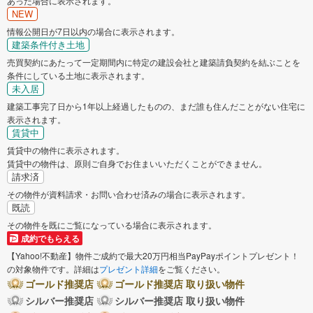
あった場合に表示されます。
NEW
情報公開日が7日以内の場合に表示されます。
建築条件付き土地
売買契約にあたって一定期間内に特定の建設会社と建築請負契約を結ぶことを
条件にしている土地に表示されます。
未入居
建築工事完了日から1年以上経過したものの、まだ誰も住んだことがない住宅に
表示されます。
賃貸中
賃貸中の物件に表示されます。
賃貸中の物件は、原則ご自身でお住まいいただくことができません。
請求済
その物件が資料請求・お問い合わせ済みの場合に表示されます。
既読
その物件を既にご覧になっている場合に表示されます。
成約でもらえる
【Yahoo!不動産】物件ご成約で最大20万円相当PayPayポイントプレゼント！
の対象物件です。詳細は
プレゼント詳細
をご覧ください。
ゴールド推奨店
ゴールド推奨店 取り扱い物件
シルバー推奨店
シルバー推奨店 取り扱い物件