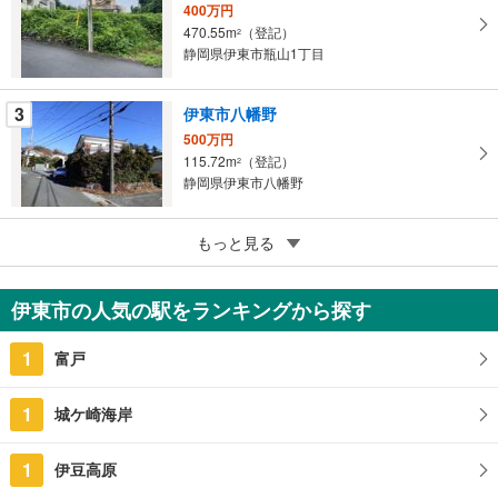
ジ
400万円
470.55m
（登記）
に
2
静岡県伊東市瓶山1丁目
保
存
す
3
伊東市八幡野
る
500万円
115.72m
（登記）
2
静岡県伊東市八幡野
3
伊東市鎌田
もっと見る
540万円
119.83m
（登記）
2
伊東市の人気の駅をランキングから探す
静岡県伊東市鎌田
1
富戸
1
城ケ崎海岸
1
伊豆高原