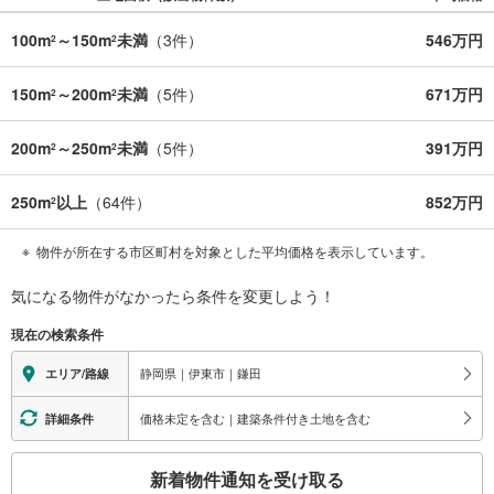
100m
～150m
未満
（
3
件）
546万円
2
2
150m
～200m
未満
（
5
件）
671万円
2
2
200m
～250m
未満
（
5
件）
391万円
2
2
250m
以上
（
64
件）
852万円
2
物件が所在する市区町村を対象とした平均価格を表示しています。
気になる物件がなかったら
条件を変更しよう！
現在の検索条件
静岡県｜伊東市｜鎌田
エリア/路線
価格未定を含む｜建築条件付き土地を含む
詳細条件
こ
新着物件通知を受け取る
の