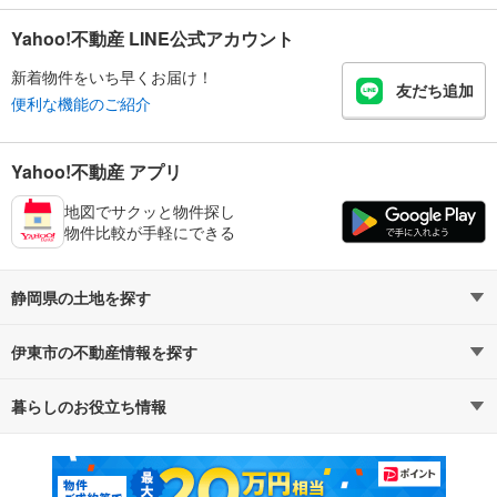
Yahoo!不動産 LINE公式アカウント
新着物件をいち早くお届け！
友だち追加
便利な機能のご紹介
Yahoo!不動産 アプリ
地図でサクッと物件探し
物件比較が手軽にできる
静岡県の土地を探す
伊東市の不動産情報を探す
路線・駅から探す
地域から探す
暮らしのお役立ち情報
不動産・住宅
賃貸住宅
通勤・通学時間から探す
地図から探す
マンションカタログ
教えて！住まいの先生
新築マンション
中古マンション