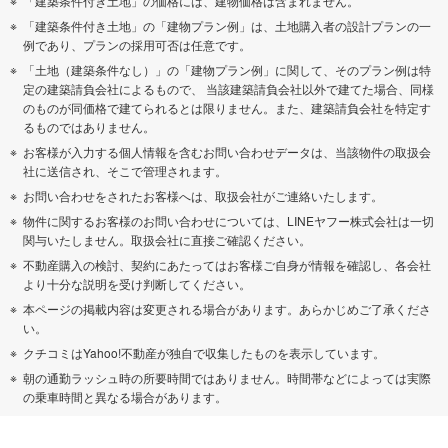
「建築条件付き土地」の価格には、建物価格は含まれません。
「建築条件付き土地」の「建物プラン例」は、土地購入者の設計プランの一
例であり、プランの採用可否は任意です。
「土地（建築条件なし）」の「建物プラン例」に関して、そのプラン例は特
定の建築請負会社によるもので、 当該建築請負会社以外で建てた場合、同様
のものが同価格で建てられるとは限りません。また、建築請負会社を特定す
るものではありません。
お客様が入力する個人情報を含むお問い合わせデータは、当該物件の取扱会
社に送信され、そこで管理されます。
お問い合わせをされたお客様へは、取扱会社がご連絡いたします。
物件に関するお客様のお問い合わせについては、LINEヤフー株式会社は一切
関与いたしません。取扱会社に直接ご確認ください。
不動産購入の検討、契約にあたってはお客様ご自身が情報を確認し、各会社
より十分な説明を受け判断してください。
本ページの掲載内容は変更される場合があります。あらかじめご了承くださ
い。
クチコミはYahoo!不動産が独自で収集したものを表示しています。
朝の通勤ラッシュ時の所要時間ではありません。時間帯などによっては実際
の乗車時間と異なる場合があります。