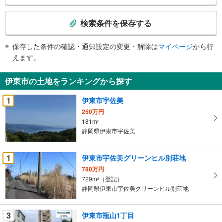
検
索
検索条件を保存する
条
件
保存した条件の確認・通知設定の変更・解除は
マイページ
から行
で
えます。
通
知
伊東市の土地をランキングから探す
を
受
1
伊東市宇佐美
け
250万円
取
181m
2
る
静岡県伊東市宇佐美
・
条
1
伊東市宇佐美グリーンヒル別荘地
件
780万円
を
729m
（登記）
2
マ
静岡県伊東市宇佐美グリーンヒル別荘地
イ
ペ
3
伊東市瓶山1丁目
ー