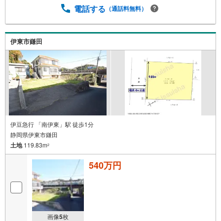
電話する
（通話料無料）
伊東市鎌田
伊豆急行 「南伊東」駅 徒歩1分
静岡県伊東市鎌田
土地
119.83m
2
540万円
画像
5
枚