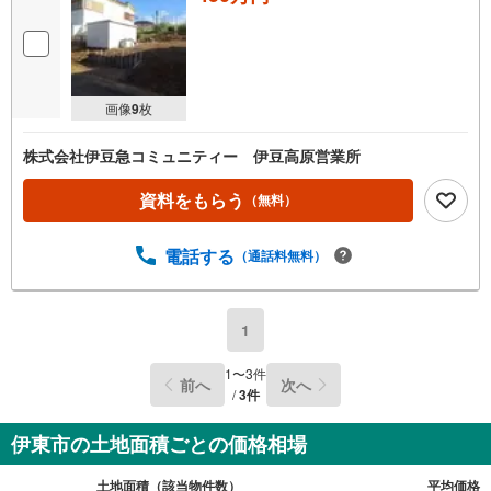
画像
9
枚
株式会社伊豆急コミュニティー 伊豆高原営業所
資料をもらう
（無料）
電話する
（通話料無料）
1
1
〜
3
件
前へ
次へ
/
3
件
伊東市の土地面積ごとの価格相場
土地面積（該当物件数）
平均価格