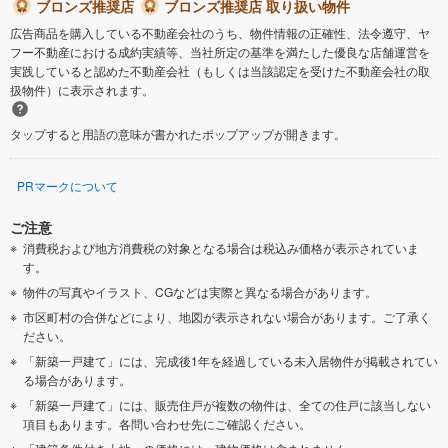
ブロンズ推奨店
ブロンズ推奨店 取り扱い物件
広告商品を購入している不動産会社のうち、物件情報の正確性、法令遵守、ヤ
フー不動産における成約実績等、当社所定の基準を満たした優良な店舗運営を
実践していると認めた不動産会社（もしくは当該認定を受けた不動産会社の取
扱物件）に表示されます。
タップすると用語の意味が書かれたポップアップが開きます。
PRマークについて
ご注意
消費税および地方消費税の対象となる場合は税込み価格が表示されていま
す。
物件の写真やイラスト、CGなどは実際と異なる場合があります。
市区町村の合併などにより、地図が表示されない場合があります。ご了承く
ださい。
「新築一戸建て」には、完成後1年を経過している未入居物件が掲載されてい
る場合があります。
「新築一戸建て」には、販売住戸が複数の物件は、全ての住戸に該当しない
項目もあります。各問い合わせ先にご確認ください。