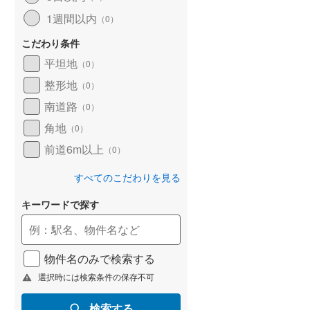
1週間以内
（
0
）
こだわり条件
平坦地
（
0
）
整形地
（
0
）
南道路
（
0
）
角地
（
0
）
前道6m以上
（
0
）
すべてのこだわりを見る
キーワードで探す
物件名のみで検索する
選択時には検索条件の保存不可
検索する