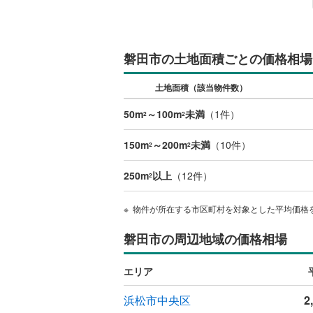
磐田市の土地面積ごとの価格相場
土地面積（該当物件数）
50m
～100m
未満
（
1
件）
2
2
150m
～200m
未満
（
10
件）
2
2
250m
以上
（
12
件）
2
物件が所在する市区町村を対象とした平均価格
磐田市の周辺地域の価格相場
エリア
浜松市中央区
2