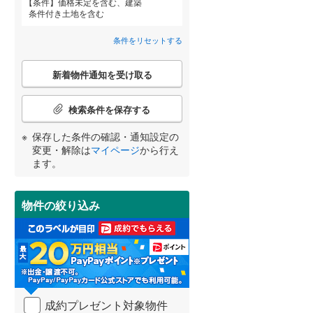
条件
価格未定を含む、建築
条件付き土地を含む
御前崎市
(
0
)
条件をリセットする
牧之原市
(
1
)
詳しく見る
こ
賀茂郡南伊豆町
(
2
)
新着物件通知を受け取る
宮崎
鹿児島
沖縄
の
検
田方郡函南町
(
4
)
索
検索条件を保存する
条
駿東郡小山町
(
2
)
件
保存した条件の確認・通知設定の
で
する
る
変更・解除は
マイページ
から行え
周智郡森町
(
3
)
条件をリセットする
条件をリセットする
条件をリセットする
条件をリセットする
条件をリセットする
条件をリセットする
通
ます。
知
を
受
物件の絞り込み
け
取
る
・
条
件
を
成約プレゼント対象物件
マ