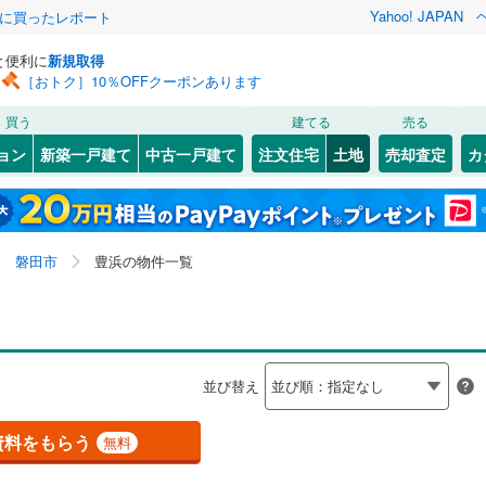
Yahoo! JAPAN
際に買ったレポート
と便利に
新規取得
［おトク］10％OFFクーポンあります
検索条件を保存しました
買う
建てる
売る
（JR東日本）
(
0
)
伊東線
(
0
)
建ち方、日当たり
ョン
新築一戸建て
中古一戸建て
注文住宅
土地
売却査定
カ
この検索条件の新着物件通知は、
マイページ
から設定できます。
0
)
身延線
(
0
)
以上
（
0
）
角地
（
0
）
駿河区
上岡田
(
(
6
1
)
)
岩手
宮城
秋田
山形
幹線
(
0
)
0
）
整形地
（
0
）
)
寺谷新田
(
1
)
1
)
静岡県、磐田市、豊浜、価格未定を含む、建築条件付き
浜名区
(
14
)
神奈川
埼玉
千葉
茨城
磐田市
豊浜の物件一覧
一言
(
1
)
土地を含む
0
)
伊豆箱根鉄道駿豆線
(
0
)
契約、入居関連など
0
)
熱海市
(
40
)
(
2
)
三ケ野
(
2
)
長野
富山
石川
福井
線
(
0
)
静岡鉄道静岡清水線
(
0
)
（
0
）
第一種低層住居専用地域
（
0
）
(
15
)
伊東市
(
76
)
)
駒場
(
1
)
道井川線
(
0
)
遠州鉄道
(
0
)
閉じる
閉じる
お気に入りリストを見る
お気に入りリストを見る
閉じる
閉じる
岐阜
静岡
三重
検索条件を保存する
並び替え
7
)
磐田市
(
33
)
豊浜中野
(
1
)
マイページ
駅が始発駅
（
0
）
海まで2km以内
（
0
）
)
藤枝市
(
16
)
兵庫
京都
滋賀
奈良
(
1
)
社山
(
1
)
資料をもらう
無料
)
下田市
(
13
)
応