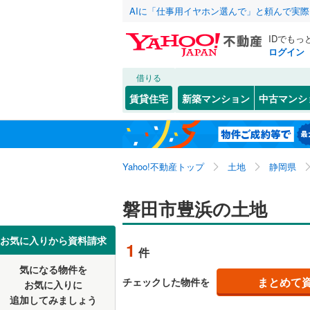
AIに「仕事用イヤホン選んで」と頼んで実
IDでもっ
ログイン
借りる
北海道
JR
北海道
東海道本線
こだわり条件
配置、向き、
賃貸住宅
新築マンション
中古マンシ
御殿場線
(
前道6m
静岡市
葵区
岩井
(
(
13
1
)
)
東北
青森
東海道新
平坦地
（
国府台
(
1
浜松市
中央区
(
9
関東
東京
Yahoo!不動産トップ
土地
静岡県
西島
(
1
)
私鉄・その他
伊豆急行
(
販売、価格、
静岡県のそのほ
沼津市
(
5
富士見町
信越・北陸
新潟
磐田市豊浜の土地
岳南鉄道
更地渡し
かの地域
富士宮市
上神増
(
1
大井川鐵
東海
愛知
お気に入りから資料請求
立地
1
富士市
(
1
件
豊浜
(
1
)
気になる物件を
最寄りの
掛川市
(
7
近畿
大阪
福田中島
まとめて
チェックした物件を
お気に入りに
追加してみましょう
袋井市
(
3
オンライン対