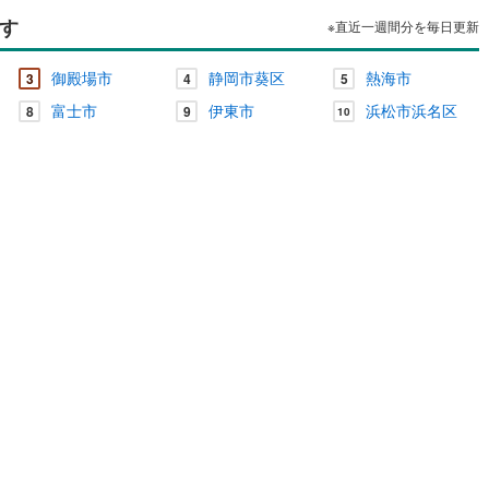
す
※直近一週間分を毎日更新
御殿場市
静岡市葵区
熱海市
3
4
5
富士市
伊東市
浜松市浜名区
8
9
10