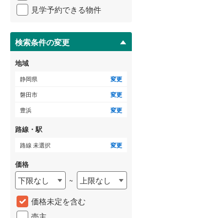
イ
見学予約できる物件
ペ
ー
ジ
に
検索条件の変更
保
存
地域
す
る
静岡県
変更
磐田市
変更
豊浜
変更
路線・駅
路線 未選択
変更
価格
下限なし
上限なし
~
価格未定を含む
売主