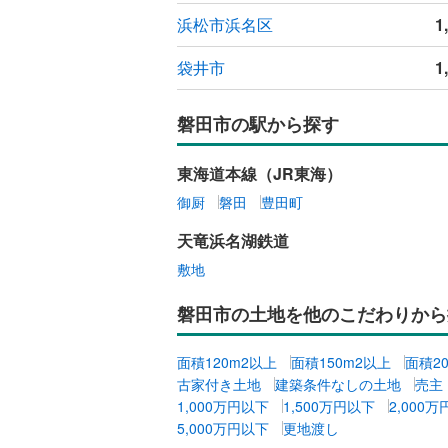
浜松市浜名区
1
袋井市
1
磐田市の駅から探す
東海道本線（JR東海）
御厨
磐田
豊田町
天竜浜名湖鉄道
敷地
磐田市の土地を他のこだわりから
面積120m2以上
面積150m2以上
面積2
古家付き土地
建築条件なしの土地
売主
1,000万円以下
1,500万円以下
2,000
5,000万円以下
更地渡し