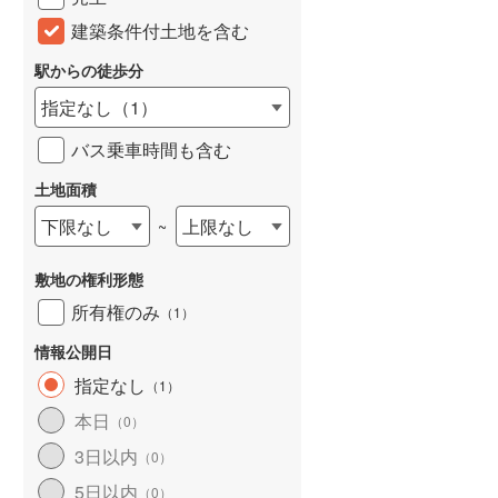
建築条件付土地を含む
駅からの徒歩分
指定なし
（
1
）
バス乗車時間も含む
土地面積
下限なし
上限なし
~
敷地の権利形態
所有権のみ
（
1
）
情報公開日
指定なし
（
1
）
本日
（
0
）
3日以内
（
0
）
5日以内
（
0
）