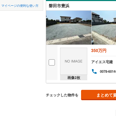
中国
鳥取
磐田市豊浜
マイページの便利な使い方
湖西市
(
4
オンライ
四国
徳島
菊川市
(
2
オンライ
賀茂郡東
九州・沖縄
福岡
賀茂郡松
駿東郡清
350万円
0
0
0
0
0
0
榛原郡吉
該当物件
該当物件
該当物件
該当物件
該当物件
該当物件
件
件
件
件
件
件
アイエス宅建
0078-6014
画像
2
枚
まとめて
チェックした物件を