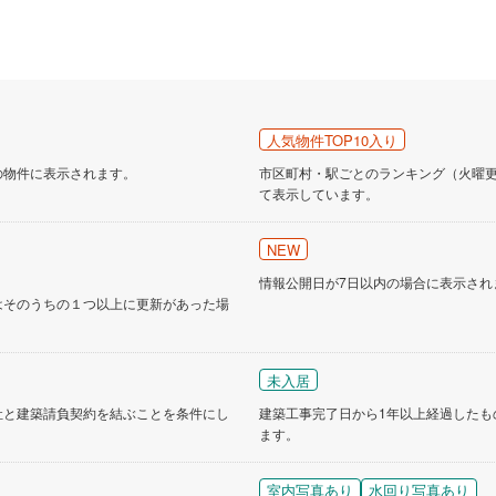
人気物件TOP10入り
の物件に表示されます。
市区町村・駅ごとのランキング（火曜更新
て表示しています。
NEW
情報公開日が7日以内の場合に表示され
はそのうちの１つ以上に更新があった場
未入居
社と建築請負契約を結ぶことを条件にし
建築工事完了日から1年以上経過したも
ます。
室内写真あり
水回り写真あり