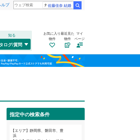
ヘルプ
佐藤佳奈 結婚
検索
お気に入り
最近見た
マイ
知る
物件
物件
ページ
東海道本線（JR東海）
(
0
)
タログ/質問
飯田線
(
0
)
南道路
（
0
）
清水区
城之崎
(
(
11
1
)
)
福島
古家あり
（
0
）
中泉
(
4
)
天竜区
(
0
)
栃木
群馬
山梨
藤上原
(
1
)
天竜浜名湖鉄道
(
0
)
三島市
(
12
)
見付
(
5
)
大井川鐵道大井川本線
(
0
)
島田市
(
1
)
白羽
(
3
)
焼津市
(
20
)
指定中の検索条件
福田
(
3
)
小学校まで1km以内
（
0
）
御殿場市
(
17
)
和歌山
エリア
静岡県、磐田市、豊
浜
裾野市
(
15
)