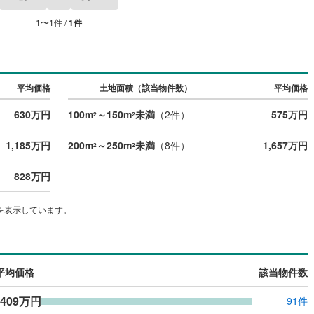
1
〜
1
件 /
1
件
平均価格
土地面積（該当物件数）
平均価格
630万円
100m
～150m
未満
（
2
件）
575万円
2
2
1,185万円
200m
～250m
未満
（
8
件）
1,657万円
2
2
828万円
を表示しています。
平均価格
該当物件数
,409万円
91件