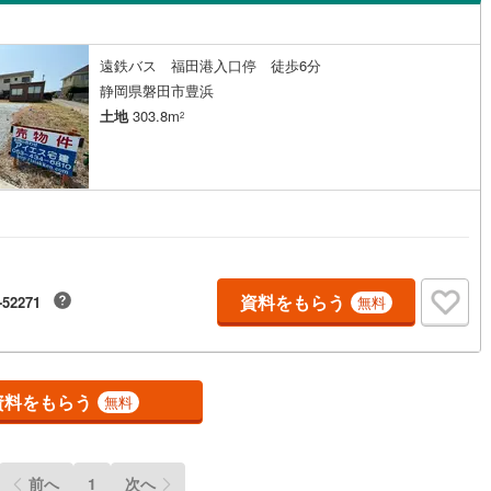
島根
岡山
広島
山口
)
伊豆市
(
11
)
ン内見(相談)可
（
0
）
IT重説可
（
0
）
香川
愛媛
高知
遠鉄バス 福田港入口停 徒歩6分
)
伊豆の国市
(
13
)
保存した条件を見る
静岡県磐田市豊浜
ン対応とは？
伊豆町
(
5
)
賀茂郡河津町
(
1
)
土地
303.8m
2
佐賀
長崎
熊本
大分
崎町
(
1
)
賀茂郡西伊豆町
(
0
)
水町
(
13
)
駿東郡長泉町
(
9
)
この条件で検索する
この条件で検索する
この条件で検索する
この条件で検索する
この条件で検索する
この条件で検索する
市区町村以下を選択
市区町村を選択す
駅を選択する
田町
(
2
)
榛原郡川根本町
(
0
)
資料をもらう
-52271
無料
資料をもらう
無料
前へ
1
次へ