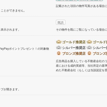
記載された項目の物件写真がある場合
くことができません。
既読
に表示されます。
その物件を既にご覧になっている場合
ゴールド推奨店
ゴールド
シルバー推奨店
シルバー
PayPayポイントプレゼント！の対象物
。
ブロンズ推奨店
ブロンズ
広告商品を購入している不動産会社の
産における成約実績等、当社所定の基
めた不動産会社（もしくは当該認定を
ップが開きます。