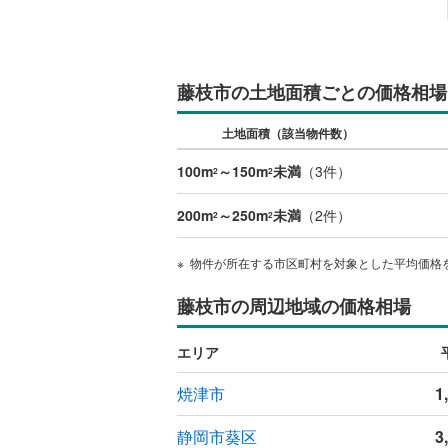
藤枝市の土地面積ごとの価格相場
土地面積（該当物件数）
100m
～150m
未満
（
3
件）
2
2
200m
～250m
未満
（
2
件）
2
2
物件が所在する市区町村を対象とした平均価格
藤枝市の周辺地域の価格相場
エリア
焼津市
1
静岡市葵区
3