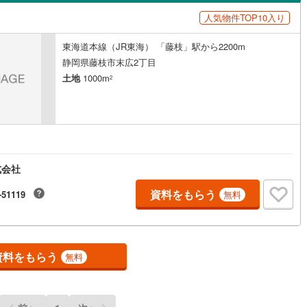
島根
岡山
広島
山口
)
伊豆市
(
12
)
人気物件TOP10入り
ン内見(相談)可
（
0
）
IT重説可
（
0
）
香川
愛媛
高知
)
伊豆の国市
(
14
)
東海道本線（JR東海） 「藤枝」駅から2200m
保存した条件を見る
ン対応とは？
静岡県藤枝市末広2丁目
伊豆町
(
5
)
賀茂郡河津町
(
3
)
佐賀
長崎
熊本
大分
土地
1000m
2
崎町
(
1
)
賀茂郡西伊豆町
(
0
)
水町
(
13
)
駿東郡長泉町
(
9
)
この条件で検索する
この条件で検索する
この条件で検索する
この条件で検索する
この条件で検索する
この条件で検索する
市区町村以下を選択
市区町村を選択す
駅を選択する
田町
(
2
)
榛原郡川根本町
(
0
)
式会社
資料をもらう
-51119
無料
資料をもらう
無料