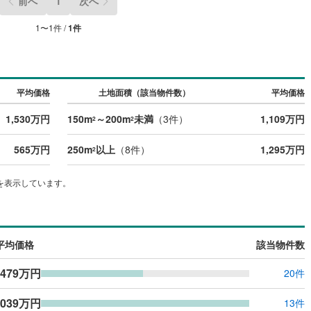
前へ
1
次へ
1
〜
1
件 /
1
件
平均価格
土地面積（該当物件数）
平均価格
1,530万円
150m
～200m
未満
（
3
件）
1,109万円
2
2
565万円
250m
以上
（
8
件）
1,295万円
2
を表示しています。
平均価格
該当物件数
,479万円
20件
,039万円
13件