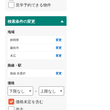
イ
見学予約できる物件
ペ
ー
ジ
に
検索条件の変更
保
存
地域
す
る
静岡県
変更
藤枝市
変更
末広
変更
路線・駅
路線 未選択
変更
価格
下限なし
上限なし
~
価格未定を含む
売主