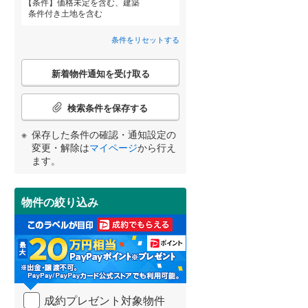
条件
価格未定を含む、建築
条件付き土地を含む
御前崎市
(
0
)
条件をリセットする
牧之原市
(
1
)
詳しく見る
こ
賀茂郡南伊豆町
(
2
)
新着物件通知を受け取る
宮崎
鹿児島
沖縄
の
検
田方郡函南町
(
4
)
索
検索条件を保存する
条
駿東郡小山町
(
2
)
件
保存した条件の確認・通知設定の
で
する
る
変更・解除は
マイページ
から行え
周智郡森町
(
3
)
条件をリセットする
条件をリセットする
条件をリセットする
条件をリセットする
条件をリセットする
条件をリセットする
通
ます。
知
を
受
物件の絞り込み
け
取
る
・
条
件
を
成約プレゼント対象物件
マ