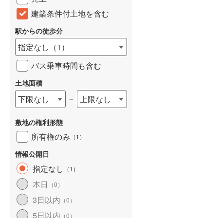
建築条件付土地を含む
駅からの徒歩分
指定なし
（
1
）
バス乗車時間も含む
土地面積
下限なし
上限なし
~
敷地の権利形態
所有権のみ
（
1
）
情報公開日
指定なし
（
1
）
本日
（
0
）
3日以内
（
0
）
5日以内
（
0
）