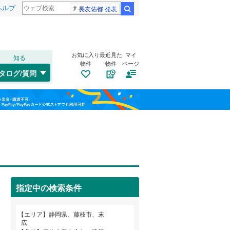
ヘルプ
長友佑都 発表
検索
お気に入り
最近見た
マイ
知る
物件
物件
ページ
東海道本線（JR東海）
(
1
)
タログ/質問
飯田線
(
0
)
南道路
（
0
）
清水区
北方
(
1
(
)
11
)
福島
古家あり
（
0
）
高岡
(
3
)
天竜区
(
0
)
栃木
群馬
山梨
平島
(
1
)
天竜浜名湖鉄道
(
0
)
三島市
(
13
)
大井川鐵道大井川本線
(
0
)
島田市
(
1
)
焼津市
(
20
)
指定中の検索条件
小学校まで1km以内
（
0
）
御殿場市
(
17
)
和歌山
エリア
静岡県、藤枝市、末
広
裾野市
(
15
)