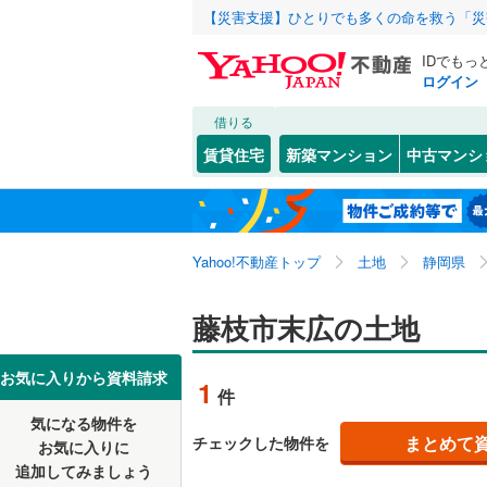
【災害支援】ひとりでも多くの命を救う「災
IDでもっ
ログイン
借りる
北海道
JR
北海道
東海道本線
こだわり条件
配置、向き、
賃貸住宅
新築マンション
中古マンシ
御殿場線
(
前道6m
静岡市
葵区
青葉町
(
13
(
1
)
東北
青森
東海道新
平坦地
（
末広
(
1
)
浜松市
中央区
(
9
関東
東京
Yahoo!不動産トップ
土地
静岡県
高柳
(
2
)
私鉄・その他
伊豆急行
(
販売、価格、
静岡県のそのほ
沼津市
(
5
岡部町岡
信越・北陸
新潟
藤枝市末広の土地
岳南鉄道
更地渡し
かの地域
富士宮市
大井川鐵
東海
愛知
お気に入りから資料請求
立地
1
富士市
(
1
件
気になる物件を
最寄りの
掛川市
(
7
近畿
大阪
まとめて
チェックした物件を
お気に入りに
追加してみましょう
袋井市
(
2
オンライン対