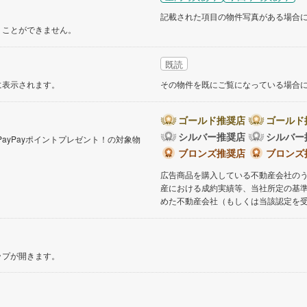
記載された項目の物件写真がある場合
くことができません。
既読
に表示されます。
その物件を既にご覧になっている場合
ゴールド推奨店
ゴールド
シルバー推奨店
シルバー
PayPayポイントプレゼント！の対象物
。
ブロンズ推奨店
ブロンズ
広告商品を購入している不動産会社の
産における成約実績等、当社所定の基
めた不動産会社（もしくは当該認定を
ップが開きます。