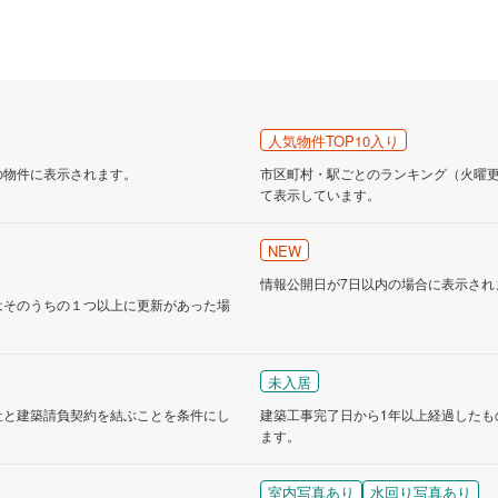
人気物件TOP10入り
の物件に表示されます。
市区町村・駅ごとのランキング（火曜更新
て表示しています。
NEW
情報公開日が7日以内の場合に表示され
はそのうちの１つ以上に更新があった場
未入居
社と建築請負契約を結ぶことを条件にし
建築工事完了日から1年以上経過したも
ます。
室内写真あり
水回り写真あり