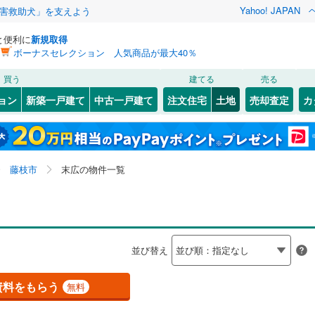
Yahoo! JAPAN
害救助犬」を支えよう
と便利に
新規取得
ボーナスセレクション 人気商品が最大40％
検索条件を保存しました
買う
建てる
売る
（JR東日本）
(
0
)
伊東線
(
0
)
建ち方、日当たり
ョン
新築一戸建て
中古一戸建て
注文住宅
土地
売却査定
カ
この検索条件の新着物件通知は、
マイページ
から設定できます。
0
)
身延線
(
0
)
以上
（
0
）
角地
（
0
）
)
駿河区
旭が丘
(
(
6
1
)
)
岩手
宮城
秋田
山形
幹線
(
0
)
0
）
整形地
（
0
）
青南町
(
1
)
0
)
静岡県、藤枝市、末広、価格未定を含む、建築条件付き
浜名区
(
14
)
神奈川
埼玉
千葉
茨城
藤枝市
末広の物件一覧
時ケ谷
(
1
)
土地を含む
0
)
伊豆箱根鉄道駿豆線
(
0
)
契約、入居関連など
0
)
熱海市
(
40
)
部
(
3
)
岡部町三輪
(
1
)
長野
富山
石川
福井
線
(
0
)
静岡鉄道静岡清水線
(
0
)
（
0
）
第一種低層住居専用地域
（
0
）
(
15
)
伊東市
(
78
)
道井川線
(
0
)
遠州鉄道
(
0
)
閉じる
閉じる
お気に入りリストを見る
お気に入りリストを見る
閉じる
閉じる
岐阜
静岡
三重
検索条件を保存する
並び替え
7
)
磐田市
(
33
)
マイページ
駅が始発駅
（
0
）
海まで2km以内
（
0
）
)
藤枝市
(
16
)
兵庫
京都
滋賀
奈良
資料をもらう
無料
)
下田市
(
14
)
応