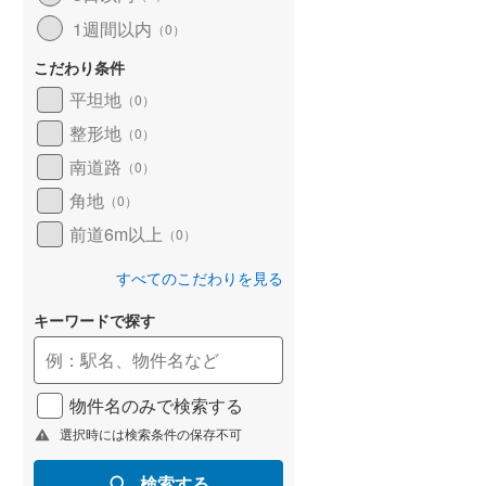
1週間以内
（
0
）
こだわり条件
平坦地
（
0
）
整形地
（
0
）
南道路
（
0
）
角地
（
0
）
前道6m以上
（
0
）
すべてのこだわりを見る
キーワードで探す
物件名のみで検索する
選択時には検索条件の保存不可
検索する