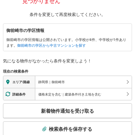
見つかりません
条件を変更して再度検索してください。
御
御前崎市の学区情報
前
御前崎市の学区情報は公開されています。小学校が4件、中学校が1件あり
崎
ます。
御前崎市の学区から中古マンションを探す
市
に
関
気になる物件がなかったら
条件を変更しよう！
す
現在の検索条件
る
情
静岡県｜御前崎市
エリア/路線
報
価格未定を含む｜建築条件付き土地を含む
詳細条件
こ
新着物件通知を受け取る
の
検
索
検索条件を保存する
条