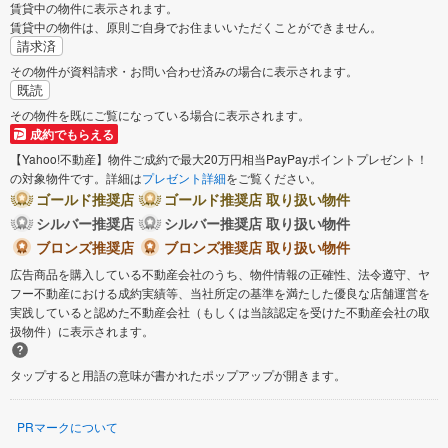
賃貸中の物件に表示されます。
賃貸中の物件は、原則ご自身でお住まいいただくことができません。
請求済
その物件が資料請求・お問い合わせ済みの場合に表示されます。
既読
その物件を既にご覧になっている場合に表示されます。
成約でもらえる
【Yahoo!不動産】物件ご成約で最大20万円相当PayPayポイントプレゼント！
の対象物件です。詳細は
プレゼント詳細
をご覧ください。
ゴールド推奨店
ゴールド推奨店 取り扱い物件
シルバー推奨店
シルバー推奨店 取り扱い物件
ブロンズ推奨店
ブロンズ推奨店 取り扱い物件
広告商品を購入している不動産会社のうち、物件情報の正確性、法令遵守、ヤ
フー不動産における成約実績等、当社所定の基準を満たした優良な店舗運営を
実践していると認めた不動産会社（もしくは当該認定を受けた不動産会社の取
扱物件）に表示されます。
タップすると用語の意味が書かれたポップアップが開きます。
PRマークについて