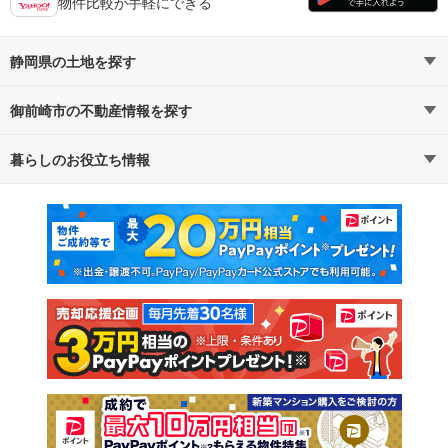
物件比較が手軽にできる
静岡県の土地を探す
御前崎市の不動産情報を探す
路線・駅から探す
地域から探す
暮らしのお役立ち情報
不動産・住宅
賃貸住宅
通勤・通学時間から探す
地図から探す
マンションカタログ
教えて！住まいの先生
新築マンション
中古マンション
新築一戸建て
中古一戸建て
注文住宅
土地
売却査定