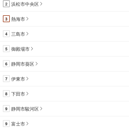
存
浜松市中央区
2
す
る
熱海市
3
三島市
4
御殿場市
5
静岡市葵区
6
伊東市
7
下田市
8
静岡市駿河区
9
富士市
9