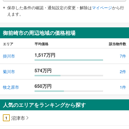
件
保存した条件の確認・通知設定の変更・解除は
マイページ
から行
で
えます。
通
知
を
御前崎市の周辺地域の価格相場
受
け
エリア
平均価格
該当物件数
取
1,517万円
る
掛川市
7件
・
条
574万円
菊川市
2件
件
を
650万円
マ
牧之原市
1件
イ
ペ
人気のエリアをランキングから探す
ー
ジ
沼津市
1
に
保