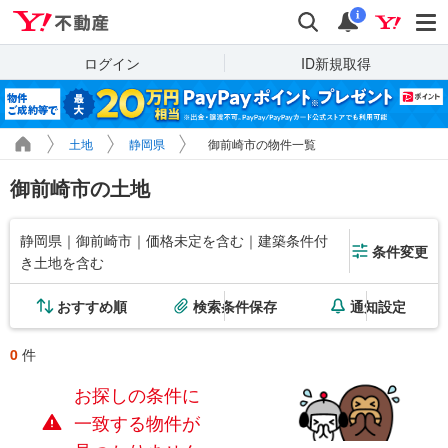
Yahoo!不動産
検索
通知
i
ログイン
ID新規取得
土地
静岡県
御前崎市の物件一覧
御前崎市の土地
静岡県｜御前崎市｜価格未定を含む｜建築条件付
条件変更
き土地を含む
おすすめ順
検索条件保存
通知設定
0
件
お探しの条件に
一致する物件が