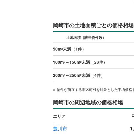
丹羽郡大
海部郡蟹
岡崎市の土地面積ごとの価格相場
知多郡東
土地面積（該当物件数）
知多郡武
50m
未満
（
1
件）
2
北設楽郡
100m
～150m
未満
（
26
件）
2
2
200m
～250m
未満
（
4
件）
2
2
物件が所在する市区町村を対象とした平均価格
岡崎市の周辺地域の価格相場
エリア
豊川市
1