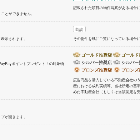
記載された項目の物件写真がある場合
くことができません。
既読
に表示されます。
その物件を既にご覧になっている場合
ゴールド推奨店
ゴールド
シルバー推奨店
シルバー
PayPayポイントプレゼント！の対象物
。
ブロンズ推奨店
ブロンズ
広告商品を購入している不動産会社の
産における成約実績等、当社所定の基
めた不動産会社（もしくは当該認定を
ップが開きます。