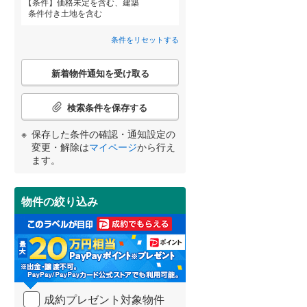
条件
価格未定を含む、建築
春日井市
(
217
)
名鉄河和線
(
0
)
条件付き土地を含む
竜美北
(
1
)
碧南市
名鉄尾西線
(
27
(
)
0
)
条件をリセットする
竜美南
(
1
)
名鉄小牧線
(
0
)
安城市
(
60
)
詳しく見る
こ
新着物件通知を受け取る
宮崎
鹿児島
沖縄
の
近鉄名古屋線
(
0
)
犬山市
(
4
)
検
索
検索条件を保存する
小牧市
(
14
)
条
件
保存した条件の確認・通知設定の
東海市
(
20
)
で
する
る
変更・解除は
マイページ
から行え
条件をリセットする
条件をリセットする
条件をリセットする
条件をリセットする
条件をリセットする
条件をリセットする
通
ます。
知立市
(
25
)
知
を
岩倉市
(
20
)
受
物件の絞り込み
け
田原市
(
42
)
取
る
北名古屋市
(
29
)
・
条
あま市
(
4
)
件
を
西春日井郡豊山町
(
1
)
成約プレゼント対象物件
マ