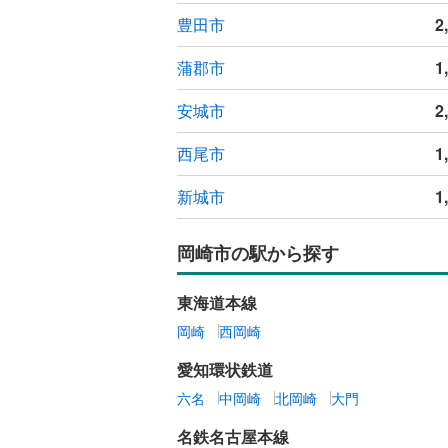
豊田市
2
蒲郡市
1
安城市
2
西尾市
1
新城市
1
岡崎市の駅から探す
東海道本線
岡崎
西岡崎
愛知環状鉄道
六名
中岡崎
北岡崎
大門
名鉄名古屋本線