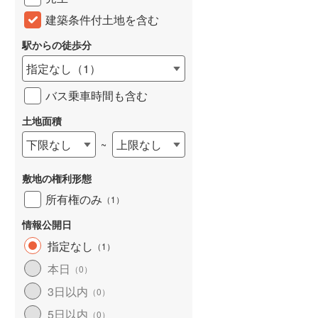
建築条件付土地を含む
駅からの徒歩分
指定なし
（
1
）
バス乗車時間も含む
土地面積
下限なし
上限なし
~
敷地の権利形態
所有権のみ
（
1
）
情報公開日
指定なし
（
1
）
本日
（
0
）
3日以内
（
0
）
5日以内
（
0
）