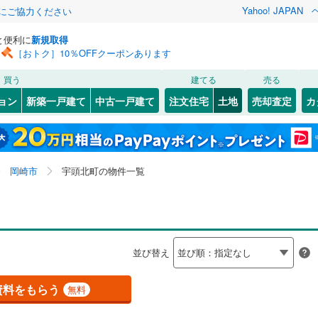
Yahoo! JAPAN
金にご協力ください
と便利に
新規取得
［おトク］10％OFFクーポンあります
検索条件を保存しました
買う
建てる
売る
線
(
0
)
飯田線
(
0
)
建ち方、日当たり
ョン
新築一戸建て
中古一戸建て
注文住宅
土地
売却査定
カ
この検索条件の新着物件通知は、
マイページ
から設定できます。
関西本線（JR東海）
(
0
)
以上
（
0
）
角地
（
0
）
6
(
1
)
)
東区
稲熊町
(
16
(
1
)
)
岩手
宮城
秋田
山形
0
）
整形地
（
0
）
(
1
)
中村区
大西町
(
(
33
1
)
)
営地下鉄東山線
(
0
)
名古屋市営地下鉄名城線
(
0
)
愛知県、岡崎市、宇頭北町、価格未定を含む、建築条件
神奈川
埼玉
千葉
茨城
岡崎市
宇頭北町の物件一覧
4
)
)
瑞穂区
滝町
(
1
(
)
35
)
付き土地を含む
営地下鉄桜通線
(
0
)
名古屋市営地下鉄上飯田線
(
0
)
契約、入居関連など
4
)
)
港区
中島町
(
51
(
10
)
)
長野
富山
石川
福井
（
0
）
第一種低層住居専用地域
（
0
）
鉄道
(
0
)
東海交通事業城北線
(
0
)
01
(
1
)
)
緑区
橋目町
(
71
(
4
)
)
閉じる
閉じる
お気に入りリストを見る
お気に入りリストを見る
閉じる
閉じる
岐阜
静岡
三重
東田本線
(
0
)
豊橋鉄道渥美線
(
0
)
検索条件を保存する
並び替え
5
)
)
福岡町
(
1
)
屋本線
(
1
)
名鉄豊川線
(
0
)
マイページ
駅が始発駅
（
0
）
海まで2km以内
（
0
）
兵庫
京都
滋賀
奈良
)
宮地町
(
2
)
資料をもらう
無料
61
)
岡崎市
(
65
)
線
(
0
)
名鉄蒲郡線
(
0
)
)
矢作町
(
9
)
応