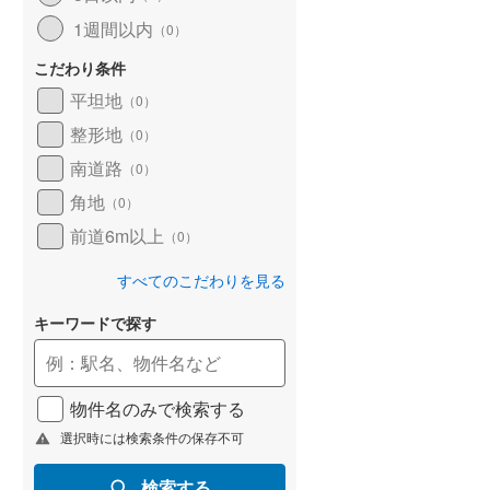
1週間以内
（
0
）
こだわり条件
平坦地
（
0
）
整形地
（
0
）
南道路
（
0
）
角地
（
0
）
前道6m以上
（
0
）
すべてのこだわりを見る
キーワードで探す
物件名のみで検索する
選択時には検索条件の保存不可
検索する