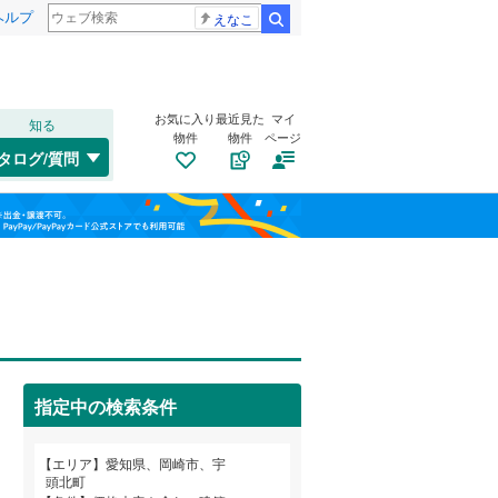
ヘルプ
えなこ
検索
お気に入り
最近見た
マイ
知る
物件
物件
ページ
中央本線（JR東海）
(
0
)
タログ/質問
東海道新幹線
(
0
)
南道路
（
0
）
北区
岩津町
(
71
(
1
)
)
福島
古家あり
（
0
）
中区
欠町
(
(
10
2
)
)
名古屋市営地下鉄鶴舞線
(
0
)
栃木
群馬
山梨
熱田区
大門
(
1
(
)
19
)
名古屋市営地下鉄名港線
(
0
)
南区
中町
(
(
50
3
)
)
名古屋臨海高速鉄道あおなみ線
(
0
)
名東区
柱町
(
2
(
)
42
)
愛知高速交通リニモ
(
0
)
指定中の検索条件
洞町
(
1
)
名鉄西尾線
(
0
)
小学校まで1km以内
（
1
）
和歌山
明大寺町
(
2
)
エリア
愛知県、岡崎市、宇
一宮市
(
63
)
名鉄豊田線
(
0
)
頭北町
竜泉寺町
(
1
)