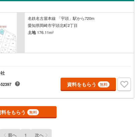
島根
岡山
広島
山口
9
)
半田市
(
34
)
線
(
0
)
名鉄築港線
(
0
)
)
竜美旭町
(
1
)
ン内見(相談)可
（
0
）
IT重説可
（
0
）
新線
97
)
(
0
)
津島市
名鉄津島線
(
3
)
(
0
)
香川
愛媛
高知
名鉄名古屋本線 「宇頭」駅から720m
)
竜美中
(
1
)
保存した条件を見る
愛知県岡崎市宇頭北町2丁目
線
(
0
)
名鉄広見線
(
0
)
3
)
豊田市
(
147
)
ン対応とは？
土地
176.11m
町
(
1
)
柱
(
1
)
2
佐賀
長崎
熊本
大分
線
(
0
)
名鉄空港線
(
0
)
4
)
蒲郡市
(
109
)
9
)
江南市
(
38
)
9
)
新城市
(
28
)
この条件で検索する
この条件で検索する
この条件で検索する
この条件で検索する
この条件で検索する
この条件で検索する
市区町村以下を選択
市区町村を選択す
駅を選択する
7
)
知多市
(
44
)
会社
資料をもらう
(
52
)
高浜市
(
24
)
-52397
無料
)
日進市
(
23
)
9
)
清須市
(
6
)
資料をもらう
無料
)
みよし市
(
5
)
(
29
)
愛知郡東郷町
(
3
)
前へ
1
次へ