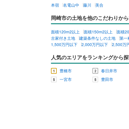
本宿
名電山中
藤川
美合
岡崎市の土地を他のこだわりから
面積120m2以上
面積150m2以上
面積2
古家付き土地
建築条件なしの土地
第一
1,500万円以下
2,000万円以下
2,500
人気のエリアをランキングから探
豊橋市
春日井市
1
2
一宮市
豊田市
5
5