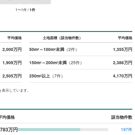
口町
(
5
)
丹羽郡扶桑町
(
14
)
1
〜
1
件 /
1
件
江町
(
12
)
海部郡飛島村
(
0
)
浦町
(
14
)
知多郡南知多町
(
1
)
平均価格
土地面積（該当物件数）
平均価格
豊町
(
10
)
額田郡幸田町
(
6
)
2,000万円
50m
～100m
未満
（
2
件）
1,355万円
2
2
東栄町
(
0
)
北設楽郡豊根村
(
0
)
1,909万円
150m
～200m
未満
（
25
件）
2,386万円
2
2
2,505万円
250m
以上
（
7
件）
4,170万円
2
を表示しています。
平均価格
該当物件数
,783万円
197件