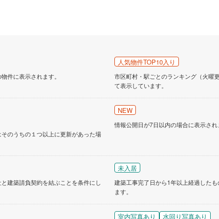
人気物件TOP10入り
の物件に表示されます。
市区町村・駅ごとのランキング（火曜更新
て表示しています。
NEW
情報公開日が7日以内の場合に表示され
はそのうちの１つ以上に更新があった場
未入居
社と建築請負契約を結ぶことを条件にし
建築工事完了日から1年以上経過したも
ます。
室内写真あり
水回り写真あり