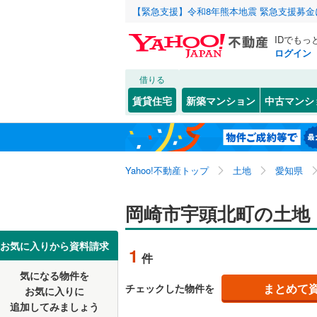
【緊急支援】令和8年熊本地震 緊急支援募
IDでもっ
ログイン
借りる
北海道
JR
北海道
東海道本
こだわり条件
配置、向き、
賃貸住宅
新築マンション
中古マンシ
武豊線
(
0
)
前道6m
名古屋市
千種区
伊賀新町
(
7
東北
青森
平坦地
（
西区
宇頭北町
(
32
)
地下鉄
名古屋市
関東
東京
Yahoo!不動産トップ
土地
愛知県
昭和区
鴨田町
(
(
4
5
名古屋市
販売、価格、
中川区
百々町
(
(
7
1
信越・北陸
新潟
岡崎市宇頭北町の土地
更地渡し
私鉄・その他
愛知環状
守山区
西大友町
(
1
東海
愛知
豊橋鉄道
お気に入りから資料請求
立地
1
件
天白区
羽根町
(
(
4
1
名鉄名古
気になる物件を
最寄りの
近畿
大阪
松橋町
(
3
まとめて
チェックした物件を
お気に入りに
愛知県のそのほ
豊橋市
(
4
名鉄三河
追加してみましょう
本宿町
(
1
オンライン対
かの地域