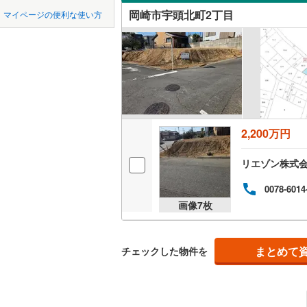
中国
鳥取
瀬戸市
(
2
名鉄常滑
岡崎市宇頭北町2丁目
マイページの便利な使い方
若松町
(
1
オンライ
豊川市
名鉄知多
(
1
四国
徳島
竜美台
(
1
名鉄犬山
刈谷市
(
5
オンライ
竜美大入
九州・沖縄
福岡
名鉄瀬戸
西尾市
(
3
常滑市
(
4
2,200万円
稲沢市
(
1
0
0
0
0
0
0
該当物件
該当物件
該当物件
該当物件
該当物件
該当物件
件
件
件
件
件
件
大府市
(
1
リエゾン株式
尾張旭市
0078-6014
画像
7
枚
豊明市
(
4
愛西市
(
1
まとめて
チェックした物件を
弥富市
(
2
長久手市