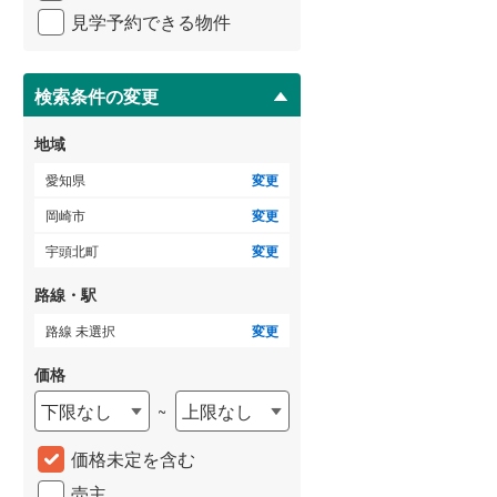
イ
海部郡大治町
(
9
)
見学予約できる物件
ペ
ー
知多郡阿久比町
(
11
)
ジ
に
検索条件の変更
知多郡美浜町
(
1
)
保
存
地域
北設楽郡設楽町
(
0
)
す
る
愛知県
変更
岡崎市
変更
宇頭北町
変更
路線・駅
路線 未選択
変更
価格
下限なし
上限なし
~
価格未定を含む
売主