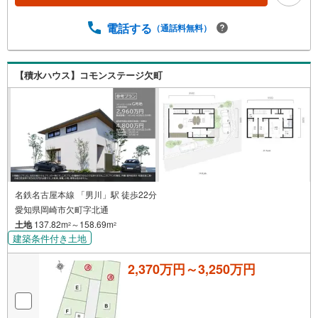
電話する
（通話料無料）
【積水ハウス】コモンステージ欠町
名鉄名古屋本線 「男川」駅 徒歩22分
愛知県岡崎市欠町字北通
土地
137.82m
～158.69m
2
2
建築条件付き土地
2,370万円～3,250万円