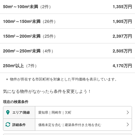
50m
～100m
未満
（
2
件）
1,355万円
2
2
100m
～150m
未満
（
26
件）
1,905万円
2
2
150m
～200m
未満
（
25
件）
2,397万円
2
2
200m
～250m
未満
（
4
件）
2,505万円
2
2
250m
以上
（
7
件）
4,170万円
2
物件が所在する市区町村を対象とした平均価格を表示しています。
気になる物件がなかったら
条件を変更しよう！
現在の検索条件
愛知県｜岡崎市｜欠町
エリア/路線
価格未定を含む｜建築条件付き土地を含む
詳細条件