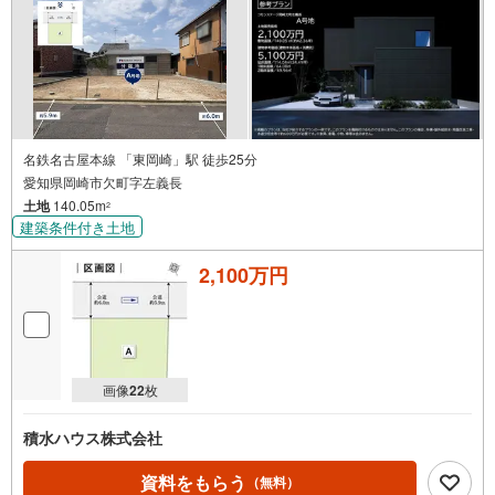
名鉄名古屋本線 「東岡崎」駅 徒歩25分
愛知県岡崎市欠町字左義長
土地
140.05m
2
建築条件付き土地
2,100万円
画像
22
枚
積水ハウス株式会社
資料をもらう
（無料）