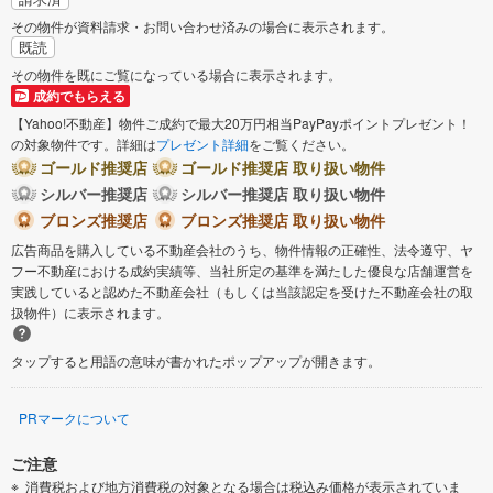
その物件が資料請求・お問い合わせ済みの場合に表示されます。
既読
その物件を既にご覧になっている場合に表示されます。
成約でもらえる
【Yahoo!不動産】物件ご成約で最大20万円相当PayPayポイントプレゼント！
の対象物件です。詳細は
プレゼント詳細
をご覧ください。
ゴールド推奨店
ゴールド推奨店 取り扱い物件
シルバー推奨店
シルバー推奨店 取り扱い物件
ブロンズ推奨店
ブロンズ推奨店 取り扱い物件
広告商品を購入している不動産会社のうち、物件情報の正確性、法令遵守、ヤ
フー不動産における成約実績等、当社所定の基準を満たした優良な店舗運営を
実践していると認めた不動産会社（もしくは当該認定を受けた不動産会社の取
扱物件）に表示されます。
タップすると用語の意味が書かれたポップアップが開きます。
PRマークについて
ご注意
消費税および地方消費税の対象となる場合は税込み価格が表示されていま