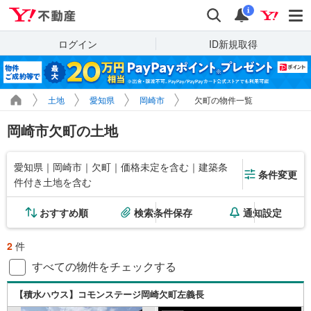
Yahoo!不動産
検索
通知
i
ログイン
ID新規取得
土地
愛知県
岡崎市
欠町の物件一覧
岡崎市欠町の土地
愛知県｜岡崎市｜欠町｜価格未定を含む｜建築条
条件変更
件付き土地を含む
おすすめ順
検索条件保存
通知設定
2
件
すべての物件をチェックする
【積水ハウス】コモンステージ岡崎欠町左義長