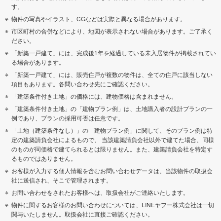
す。
物件の写真やイラスト、CGなどは実際と異なる場合があります。
市区町村の合併などにより、地図が表示されない場合があります。ご了承く
ださい。
「新築一戸建て」には、完成後1年を経過している未入居物件が掲載されてい
る場合があります。
「新築一戸建て」には、販売住戸が複数の物件は、全ての住戸に該当しない
項目もあります。各問い合わせ先にご確認ください。
「建築条件付き土地」の価格には、建物価格は含まれません。
「建築条件付き土地」の「建物プラン例」は、土地購入者の設計プランの一
例であり、プランの採用可否は任意です。
「土地（建築条件なし）」の「建物プラン例」に関して、そのプラン例は特
定の建築請負会社によるもので、 当該建築請負会社以外で建てた場合、同様
のものが同価格で建てられるとは限りません。また、建築請負会社を特定す
るものではありません。
お客様が入力する個人情報を含むお問い合わせデータは、当該物件の取扱会
社に送信され、そこで管理されます。
お問い合わせをされたお客様へは、取扱会社がご連絡いたします。
物件に関するお客様のお問い合わせについては、LINEヤフー株式会社は一切
関与いたしません。取扱会社に直接ご確認ください。