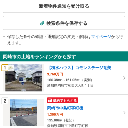
こ
新着物件通知を受け取る
の
検
索
検索条件を保存する
条
件
保存した条件の確認・通知設定の変更・解除は
マイページ
から行
で
えます。
通
知
岡崎市の土地をランキングから探す
を
受
1
【積水ハウス】コモンステージ竜美
け
3,760万円
取
160.38m
～161.05m
（実測）
2
2
る
愛知県岡崎市竜美大入町1丁目
・
条
2
成約でもらえる
件
岡崎市中島町字町後
を
1,300万円
マ
135.88m
（登記）
2
イ
愛知県岡崎市中島町字町後
ペ