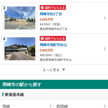
ー
3
成約でもらえる
ジ
岡崎市柱3丁目
に
2,000万円
保
44.53m
（実測）
2
存
愛知県岡崎市柱3丁目
す
る
4
成約でもらえる
岡崎市洞町字向山
2,600万円
436.35m
（登記）
2
愛知県岡崎市洞町字向山
5
岡崎市若松町字宮前
もっと見る
100万円
61.68m
（登記）
2
岡崎市の駅から探す
愛知県岡崎市若松町字宮前
東海道本線
岡崎
西岡崎