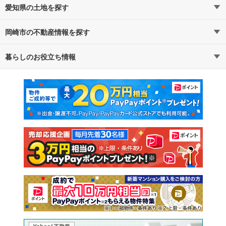
愛知県の土地を探す
岡崎市の不動産情報を探す
路線・駅から探す
地域から探す
暮らしのお役立ち情報
不動産・住宅
賃貸住宅
通勤・通学時間から探す
地図から探す
マンションカタログ
教えて！住まいの先生
新築マンション
中古マンション
新築一戸建て
中古一戸建て
注文住宅
土地
売却査定