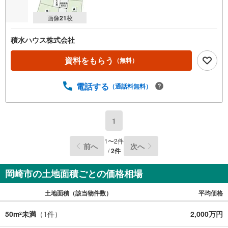
画像
21
枚
積水ハウス株式会社
資料をもらう
（無料）
電話する
（通話料無料）
1
1
〜
2
件
前へ
次へ
/
2
件
岡崎市の土地面積ごとの価格相場
土地面積（該当物件数）
平均価格
50m
未満
（
1
件）
2,000万円
2