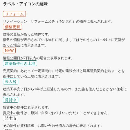
ラベル・アイコンの意味
リフォーム
リノベーション・リフォーム済み（予定含む）の物件に表示されます。
価格更新
価格の更新があった物件です。
複数の価格が表示されている物件に関しましてはそのうちの１つ以上に更新が
あった場合に表示されます。
NEW
情報公開日が7日以内の場合に表示されます。
建築条件付き土地
売買契約にあたって一定期間内に特定の建設会社と建築請負契約を結ぶことを
条件にしている土地に表示されます。
未入居
建築工事完了日から1年以上経過したものの、まだ誰も住んだことがない住宅に
表示されます。
賃貸中
賃貸中の物件に表示されます。
賃貸中の物件は、原則ご自身でお住まいいただくことができません。
請求済
その物件が資料請求・お問い合わせ済みの場合に表示されます。