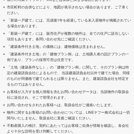
市区町村の合併などにより、地図が表示されない場合があります。ご了承く
ださい。
「新築一戸建て」には、完成後1年を経過している未入居物件が掲載されてい
る場合があります。
「新築一戸建て」には、販売住戸が複数の物件は、全ての住戸に該当しない
項目もあります。各問い合わせ先にご確認ください。
「建築条件付き土地」の価格には、建物価格は含まれません。
「建築条件付き土地」の「建物プラン例」は、土地購入者の設計プランの一
例であり、プランの採用可否は任意です。
「土地（建築条件なし）」の「建物プラン例」に関して、そのプラン例は特
定の建築請負会社によるもので、 当該建築請負会社以外で建てた場合、同様
のものが同価格で建てられるとは限りません。また、建築請負会社を特定す
るものではありません。
お客様が入力する個人情報を含むお問い合わせデータは、当該物件の取扱会
社に送信され、そこで管理されます。
お問い合わせをされたお客様へは、取扱会社がご連絡いたします。
物件に関するお客様のお問い合わせについては、LINEヤフー株式会社は一切
関与いたしません。取扱会社に直接ご確認ください。
不動産購入の検討、契約にあたってはお客様ご自身が情報を確認し、各会社
より十分な説明を受け判断してください。