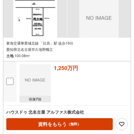
東海交通事業城北線 「比良」駅 徒歩19分
愛知県北名古屋市久地野幟立
土地
100.08m
2
1,250万円
画像
7
枚
ハウスドゥ 北名古屋 アルファス株式会社
資料をもらう
（無料）