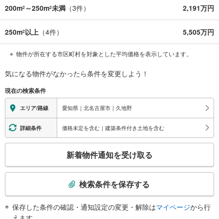
200m
～250m
未満
（
3
件）
2,191万円
2
2
250m
以上
（
4
件）
5,505万円
2
物件が所在する市区町村を対象とした平均価格を表示しています。
気になる物件がなかったら
条件を変更しよう！
現在の検索条件
愛知県｜北名古屋市｜久地野
エリア/路線
価格未定を含む｜建築条件付き土地を含む
詳細条件
こ
新着物件通知を受け取る
の
検
索
検索条件を保存する
条
件
保存した条件の確認・通知設定の変更・解除は
マイページ
から行
で
えます。