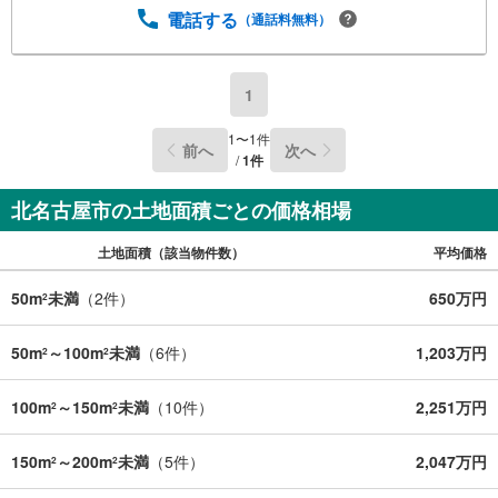
電話する
（通話料無料）
1
1
〜
1
件
前へ
次へ
/
1
件
北名古屋市の土地面積ごとの価格相場
土地面積（該当物件数）
平均価格
50m
未満
（
2
件）
650万円
2
50m
～100m
未満
（
6
件）
1,203万円
2
2
100m
～150m
未満
（
10
件）
2,251万円
2
2
150m
～200m
未満
（
5
件）
2,047万円
2
2