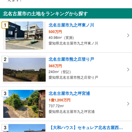
通
知
北名古屋市の土地をランキングから探す
を
受
1
北名古屋市九之坪東ノ川
け
500万円
取
40.98m
（実測）
2
る
愛知県北名古屋市九之坪東ノ川
・
条
2
北名古屋市熊之庄登り戸
件
365万円
を
240m
（登記）
2
マ
愛知県北名古屋市熊之庄登り戸
イ
ペ
3
北名古屋市九之坪宮浦
ー
ジ
1億1,200万円
737.72m
に
2
愛知県北名古屋市九之坪宮浦
保
存
す
3
【大和ハウス】セキュレア北名古屋西之保IV （建築条件付宅地分譲）