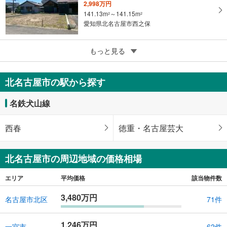
る
2,998万円
141.13m
～141.15m
2
2
愛知県北名古屋市西之保
5
もっと見る
【大和ハウス】セキュレア北名古屋九之坪IV （建築条件付宅地分譲）
2,580万円
126.27m
～126.44m
2
2
北名古屋市の駅から探す
愛知県北名古屋市九之坪
名鉄犬山線
西春
徳重・名古屋芸大
北名古屋市の周辺地域の価格相場
エリア
平均価格
該当物件数
3,480万円
名古屋市北区
71件
1,246万円
一宮市
62件