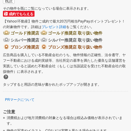
既読
その物件を既にご覧になっている場合に表示されます。
成約でもらえる
【Yahoo!不動産】物件ご成約で最大20万円相当PayPayポイントプレゼント！
の対象物件です。詳細は
プレゼント詳細
をご覧ください。
ゴールド推奨店
ゴールド推奨店 取り扱い物件
シルバー推奨店
シルバー推奨店 取り扱い物件
ブロンズ推奨店
ブロンズ推奨店 取り扱い物件
広告商品を購入している不動産会社のうち、物件情報の正確性、法令遵守、ヤ
フー不動産における成約実績等、当社所定の基準を満たした優良な店舗運営を
実践していると認めた不動産会社（もしくは当該認定を受けた不動産会社の取
扱物件）に表示されます。
タップすると用語の意味が書かれたポップアップが開きます。
PRマークについて
ご注意
消費税および地方消費税の対象となる場合は税込み価格が表示されていま
す。
物件の写真やイラスト、CGなどは実際と異なる場合があります。