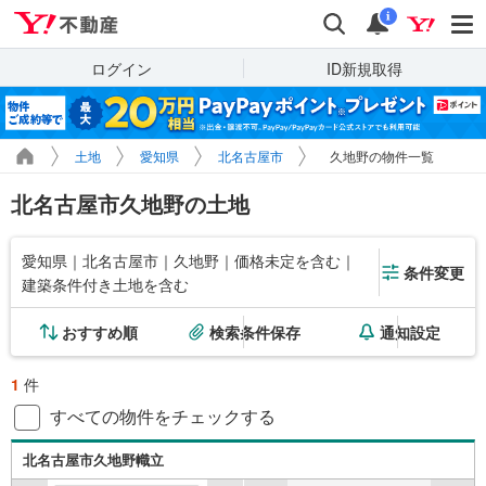
Yahoo!不動産
検索
通知
i
ログイン
ID新規取得
土地
愛知県
北名古屋市
久地野の物件一覧
北名古屋市久地野の土地
愛知県｜北名古屋市｜久地野｜価格未定を含む｜
条件変更
建築条件付き土地を含む
おすすめ順
検索条件保存
通知設定
1
件
すべての物件をチェックする
北名古屋市久地野幟立