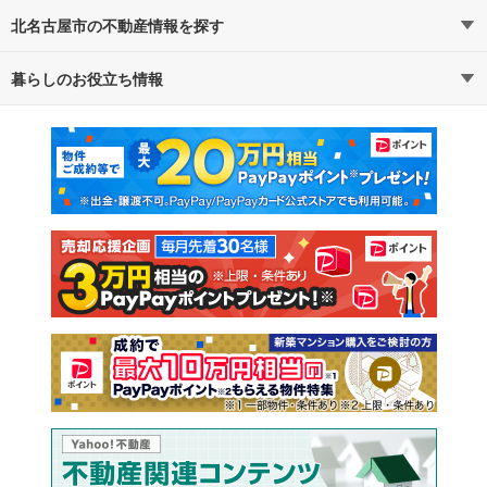
北名古屋市の不動産情報を探す
路線・駅から探す
地域から探す
暮らしのお役立ち情報
不動産・住宅
賃貸住宅
通勤・通学時間から探す
地図から探す
マンションカタログ
教えて！住まいの先生
新築マンション
中古マンション
新築一戸建て
中古一戸建て
注文住宅
土地
売却査定