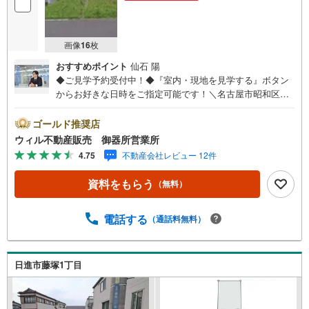
画像
16
枚
おすすめポイント
仙石 陽
◆ご見学予約受付中！◆『室内・現地を見学する』ボタン
からお好きな日時をご指定可能です！＼名古屋市昭和区、
天白区ご売却依頼数1位（2025年10月現在レインズ調べ）/
名古屋市昭和区、天白区の直接のご売却依頼を数多くいた
ゴールド推奨店
だいている不動産仲介会社です。ネット上で分かる立地環
ウィル不動産販売 御器所営業所
境はもちろん、過去にお任せいただいたお客様に現地の生
4.75
不動産会社レビュー 12件
の声をもとに住戸環境を提案致します。＼平日のお住まい
探しの方へ/弊社では平日にご内覧・契約など平日にお住ま
資料をもらう
（無料）
い探しをされるお客様にサービスをご用意しています。＼
お仕事で忙しい方へ/午前10時から午後7時まで”毎日”営業し
ています。事前にご予約頂きましたら営業時間外でのご内
電話する
（通話料無料）
覧もご対応いたします。＼本物件の他にも気になる物件が
ある方へ/不動産業者間で不動産情報が共有されているの
で、名古屋市全域や、その他隣接エリアでもご内覧が可能
日進市藤塚1丁目
です！ 【御器所営業所】○地下鉄桜通線、鶴舞線「御器
所」駅徒歩1分○お子様が遊べるキッズスペースあり○定休
日ございません