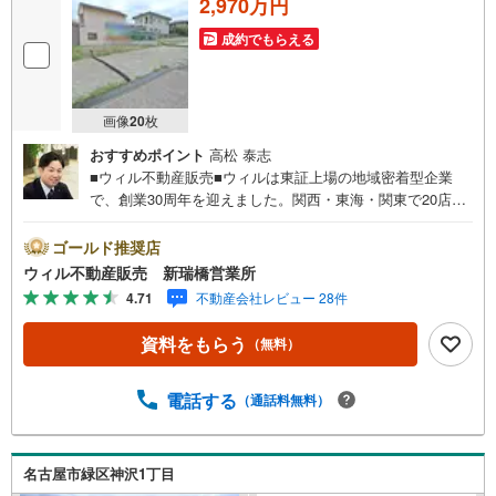
2,970万円
成約でもらえる
画像
20
枚
おすすめポイント
高松 泰志
■ウィル不動産販売■ウィルは東証上場の地域密着型企業
で、創業30周年を迎えました。関西・東海・関東で20店舗
超えの営業所があり、エリア間で連携したお手伝いも可能
です。新瑞橋駅から徒歩1分の店舗には、キッズスペースや
ゴールド推奨店
おむつ替えスペースを完備しており、お子様連れのお客様
ウィル不動産販売 新瑞橋営業所
も安心してご利用いただけます。●平日のお住まい探しの方
4.71
不動産会社レビュー 28件
へ●弊社では平日にご内覧や契約を希望されるお客様のため
に、「平日会員制度」という割引プランをご用意していま
資料をもらう
（無料）
す。●お仕事で忙しい方へ●午前10時から午後7時まで、毎
日営業しております。事前にご予約いただければ、営業時
間外でのご内覧にも対応いたします。また、オンライン内
電話する
（通話料無料）
覧や事前のLINE相談も可能です。●すぐの内覧も可能です●
弊社は定休日なく営業しており、当日のご内覧も承りま
す。弊社で掲載している物件以外にもご紹介可能ですの
名古屋市緑区神沢1丁目
で、一度ご相談ください。●その他の相談もプロが対応●物