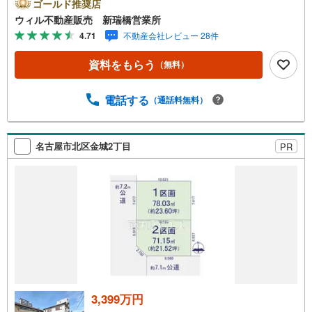
です。新瑞橋駅から徒歩1分の店舗には、キッズスペースや
ゴールド推奨店
おむつ替えスペースを完備しており、お子様連れのお客様
ウィル不動産販売 新瑞橋営業所
も安心してご利用いただけます。●平日のお住まい探しの方
4.71
不動産会社レビュー 28件
へ●弊社では平日にご内覧や契約を希望されるお客様のため
に、「平日会員制度」という割引プランをご用意していま
資料をもらう
（無料）
す。●お仕事で忙しい方へ●午前10時から午後7時まで、毎
日営業しております。事前にご予約いただければ、営業時
間外でのご内覧にも対応いたします。また、オンライン内
電話する
（通話料無料）
覧や事前のLINE相談も可能です。●すぐの内覧も可能です●
弊社は定休日なく営業しており、当日のご内覧も承りま
す。弊社で掲載している物件以外にもご紹介可能ですの
名古屋市北区金城2丁目
PR
で、一度ご相談ください。●その他の相談もプロが対応●物
件に関することはもちろん、住宅ローンなどの資金面やリ
フォームに関することなど、お住まいに関するどんなこと
でもお気軽にご相談ください。
3,399万円