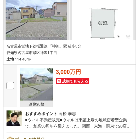
件に関することはもちろん、住宅ローンなどの資金面やリ
フォームに関することなど、お住まいに関するどんなこと
でもお気軽にご相談ください。
名古屋市営地下鉄桜通線 「神沢」駅 徒歩3分
愛知県名古屋市緑区神沢1丁目
土地
114.48m
2
3,000万円
成約でもらえる
画像
20
枚
おすすめポイント
高松 泰志
■ウィル不動産販売■ウィルは東証上場の地域密着型企業
で、創業30周年を迎えました。関西・東海・関東で20店舗
超えの営業所があり、エリア間で連携したお手伝いも可能
です。新瑞橋駅から徒歩1分の店舗には、キッズスペースや