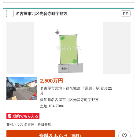
検
索
名古屋市北区光音寺町字野方
PR
条
件
で
通
知
を
受
け
取
る
2,500万円
・
名古屋市営地下鉄名城線 「黒川」駅 徒歩22
条
分
件
愛知県名古屋市北区光音寺町字野方
を
土地 104.79m
2
マ
成約でもらえる
イ
藤和ハウス 名古屋・春日井店
ペ
ー
資料をもらう
（無料）