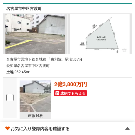
で、名古屋市全域や、その他隣接エリアでもご内覧が可能
名古屋市中区古渡町
です！ 【御器所営業所】○地下鉄桜通線、鶴舞線「御器
所」駅徒歩1分○お子様が遊べるキッズスペースあり○定休
日ございません
名古屋市営地下鉄名城線 「東別院」駅 徒歩7分
愛知県名古屋市中区古渡町
土地
262.45m
2
2億3,800万円
成約でもらえる
画像
16
枚
おすすめポイント
吉田 奈央
お気に入り登録内容を確認する
■ウィル不動産販売■東別院駅徒歩7分、スーパー徒歩7分、