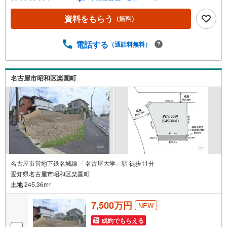
有されているので、名古屋市全域や、その他隣接エリアで
もご内覧が可能です！ 【ウィル不動産販売 久屋大通営業
資料をもらう
（無料）
所】◎地下鉄東山線「栄」駅7A出口から徒歩1分、名城線
「久屋大通」駅7A出口から徒歩1分◎お子様が遊べるキッ
ズスペースあり◎営業時間 10:00～19:00（定休日無し） 上
電話する
（通話料無料）
記時間はお電話が繋がりやすくなっております。ぜひお気
軽にご連絡下さい！現地を見学される場合は「室内・現地
を見学する（無料）」ボタンよりご希望の日時をご記入い
名古屋市昭和区楽園町
ただけますとスムーズにご案内が可能です。
名古屋市営地下鉄名城線 「名古屋大学」駅 徒歩11分
愛知県名古屋市昭和区楽園町
土地
245.36m
2
7,500万円
NEW
成約でもらえる