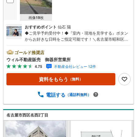
画像
19
枚
おすすめポイント
仙石 陽
◆ご見学予約受付中！◆『室内・現地を見学する』ボタン
からお好きな日時をご指定可能です！＼名古屋市昭和区、
天白区ご売却依頼数1位（2025年10月現在レインズ調べ）/
名古屋市昭和区、天白区の直接のご売却依頼を数多くいた
ゴールド推奨店
だいている不動産仲介会社です。ネット上で分かる立地環
ウィル不動産販売 御器所営業所
境はもちろん、過去にお任せいただいたお客様に現地の生
4.75
不動産会社レビュー 12件
の声をもとに住戸環境を提案致します。＼平日のお住まい
探しの方へ/弊社では平日にご内覧・契約など平日にお住ま
資料をもらう
（無料）
い探しをされるお客様にサービスをご用意しています。＼
お仕事で忙しい方へ/午前10時から午後7時まで”毎日”営業し
ています。事前にご予約頂きましたら営業時間外でのご内
電話する
（通話料無料）
覧もご対応いたします。＼本物件の他にも気になる物件が
ある方へ/不動産業者間で不動産情報が共有されているの
で、名古屋市全域や、その他隣接エリアでもご内覧が可能
名古屋市西区名西2丁目
です！ 【御器所営業所】○地下鉄桜通線、鶴舞線「御器
所」駅徒歩1分○お子様が遊べるキッズスペースあり○定休
日ございません