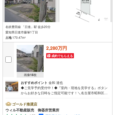
名鉄豊田線 「日進」駅 徒歩20分
愛知県日進市藤塚1丁目
土地
170.47m
2
2,280万円
成約でもらえる
画像
18
枚
おすすめポイント
金和 達也
◆ご見学予約受付中！◆『室内・現地を見学する』ボタン
からお好きな日時をご指定可能です！＼名古屋市昭和区、
天白区ご売却依頼数1位（2025年10月現在レインズ調べ）/
名古屋市昭和区、天白区の直接のご売却依頼を数多くいた
ゴールド推奨店
だいている不動産仲介会社です。ネット上で分かる立地環
ウィル不動産販売 御器所営業所
境はもちろん、過去にお任せいただいたお客様に現地の生