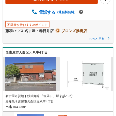
ジ
に
電話する
（通話料無料）
保
存
す
不動産会社おすすめポイント
る
藤和ハウス 名古屋・春日井店
ブロンズ推奨店
もっと見る
名古屋市天白区元八事4丁目
名古屋市営地下鉄鶴舞線 「塩釜口」駅 徒歩10分
愛知県名古屋市天白区元八事4丁目
土地
103.78m
2