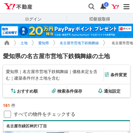
Yahoo!不動産
検索
通知
i
ログイン
ID新規取得
土地
愛知県
名古屋市営地下鉄鶴舞線
名古屋市営地
愛知県の名古屋市営地下鉄鶴舞線の土地
愛知県｜名古屋市営地下鉄鶴舞線｜価格未定を含
条件変更
む｜建築条件付き土地を含む
おすすめ順
検索条件保存
通知設定
161
件
すべての物件をチェックする
名古屋市緑区神沢1丁目