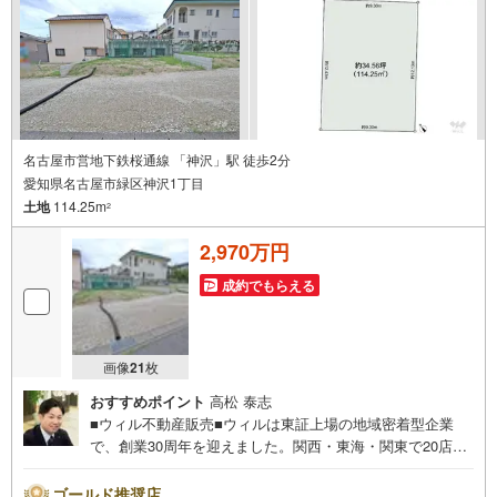
名古屋市営地下鉄桜通線 「神沢」駅 徒歩2分
愛知県名古屋市緑区神沢1丁目
土地
114.25m
2
2,970万円
成約でもらえる
画像
21
枚
おすすめポイント
高松 泰志
■ウィル不動産販売■ウィルは東証上場の地域密着型企業
で、創業30周年を迎えました。関西・東海・関東で20店舗
超えの営業所があり、エリア間で連携したお手伝いも可能
です。新瑞橋駅から徒歩1分の店舗には、キッズスペースや
ゴールド推奨店