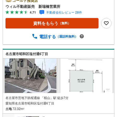
ゴールド推奨店
おむつ替えスペースを完備しており、お子様連れのお客様
ウィル不動産販売 新瑞橋営業所
も安心してご利用いただけます。●平日のお住まい探しの方
4.71
不動産会社レビュー 28件
へ●弊社では平日にご内覧や契約を希望されるお客様のため
に、「平日会員制度」という割引プランをご用意していま
資料をもらう
（無料）
す。●お仕事で忙しい方へ●午前10時から午後7時まで、毎
日営業しております。事前にご予約いただければ、営業時
間外でのご内覧にも対応いたします。また、オンライン内
電話する
（通話料無料）
覧や事前のLINE相談も可能です。●すぐの内覧も可能です●
弊社は定休日なく営業しており、当日のご内覧も承りま
す。弊社で掲載している物件以外にもご紹介可能ですの
名古屋市昭和区塩付通6丁目
で、一度ご相談ください。●その他の相談もプロが対応●物
件に関することはもちろん、住宅ローンなどの資金面やリ
フォームに関することなど、お住まいに関するどんなこと
でもお気軽にご相談ください。
名古屋市営地下鉄桜通線 「桜山」駅 徒歩7分
愛知県名古屋市昭和区塩付通6丁目
土地
72.32m
2