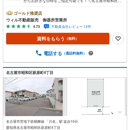
からお好きな日時をご指定可能です！＼名古屋市昭和区、
天白区ご売却依頼数1位（2025年10月現在レインズ調べ）/
名古屋市昭和区、天白区の直接のご売却依頼を数多くいた
ゴールド推奨店
だいている不動産仲介会社です。ネット上で分かる立地環
ウィル不動産販売 御器所営業所
境はもちろん、過去にお任せいただいたお客様に現地の生
4.75
不動産会社レビュー 12件
の声をもとに住戸環境を提案致します。＼平日のお住まい
探しの方へ/弊社では平日にご内覧・契約など平日にお住ま
資料をもらう
（無料）
い探しをされるお客様にサービスをご用意しています。＼
お仕事で忙しい方へ/午前10時から午後7時まで”毎日”営業し
ています。事前にご予約頂きましたら営業時間外でのご内
電話する
（通話料無料）
覧もご対応いたします。＼本物件の他にも気になる物件が
ある方へ/不動産業者間で不動産情報が共有されているの
で、名古屋市全域や、その他隣接エリアでもご内覧が可能
名古屋市昭和区萩原町4丁目
です！ 【御器所営業所】○地下鉄桜通線、鶴舞線「御器
所」駅徒歩1分○お子様が遊べるキッズスペースあり○定休
日ございません
名古屋市営地下鉄鶴舞線 「川名」駅 徒歩10分
愛知県名古屋市昭和区萩原町4丁目