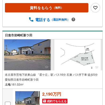
有されているので、名古屋市全域や、その他隣接エリアで
もご内覧が可能です！ 【ウィル不動産販売 久屋大通営業
資料をもらう
（無料）
所】◎地下鉄東山線「栄」駅7A出口から徒歩1分、名城線
「久屋大通」駅7A出口から徒歩1分◎お子様が遊べるキッ
ズスペースあり◎営業時間 10:00～19:00（定休日無し） 上
電話する
（通話料無料）
記時間はお電話が繋がりやすくなっております。ぜひお気
軽にご連絡下さい！現地を見学される場合は「室内・現地
を見学する（無料）」ボタンよりご希望の日時をご記入い
日進市岩崎町新ラ田
ただけますとスムーズにご案内が可能です。
名古屋市営地下鉄東山線 「星ケ丘」駅 バス16分 石兼 バス停下車 徒歩5分
愛知県日進市岩崎町新ラ田
土地
161.02m
2
2,190万円
成約でもらえる