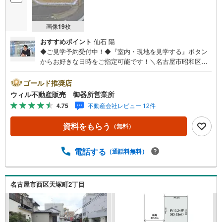
画像
19
枚
おすすめポイント
仙石 陽
◆ご見学予約受付中！◆『室内・現地を見学する』ボタン
からお好きな日時をご指定可能です！＼名古屋市昭和区、
天白区ご売却依頼数1位（2025年10月現在レインズ調べ）/
名古屋市昭和区、天白区の直接のご売却依頼を数多くいた
ゴールド推奨店
だいている不動産仲介会社です。ネット上で分かる立地環
ウィル不動産販売 御器所営業所
境はもちろん、過去にお任せいただいたお客様に現地の生
4.75
不動産会社レビュー 12件
の声をもとに住戸環境を提案致します。＼平日のお住まい
探しの方へ/弊社では平日にご内覧・契約など平日にお住ま
資料をもらう
（無料）
い探しをされるお客様にサービスをご用意しています。＼
お仕事で忙しい方へ/午前10時から午後7時まで”毎日”営業し
ています。事前にご予約頂きましたら営業時間外でのご内
電話する
（通話料無料）
覧もご対応いたします。＼本物件の他にも気になる物件が
ある方へ/不動産業者間で不動産情報が共有されているの
で、名古屋市全域や、その他隣接エリアでもご内覧が可能
名古屋市西区天塚町2丁目
です！ 【御器所営業所】○地下鉄桜通線、鶴舞線「御器
所」駅徒歩1分○お子様が遊べるキッズスペースあり○定休
日ございません