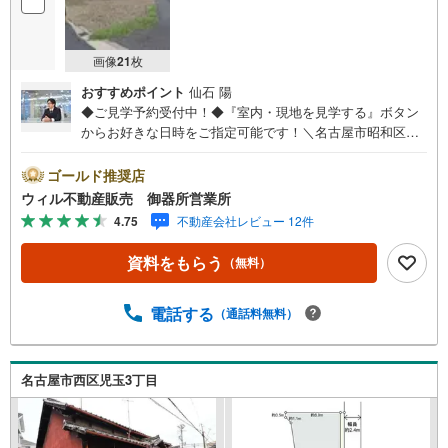
画像
21
枚
おすすめポイント
仙石 陽
◆ご見学予約受付中！◆『室内・現地を見学する』ボタン
からお好きな日時をご指定可能です！＼名古屋市昭和区、
天白区ご売却依頼数1位（2025年10月現在レインズ調べ）/
名古屋市昭和区、天白区の直接のご売却依頼を数多くいた
ゴールド推奨店
だいている不動産仲介会社です。ネット上で分かる立地環
ウィル不動産販売 御器所営業所
境はもちろん、過去にお任せいただいたお客様に現地の生
4.75
不動産会社レビュー 12件
の声をもとに住戸環境を提案致します。＼平日のお住まい
探しの方へ/弊社では平日にご内覧・契約など平日にお住ま
資料をもらう
（無料）
い探しをされるお客様にサービスをご用意しています。＼
お仕事で忙しい方へ/午前10時から午後7時まで”毎日”営業し
ています。事前にご予約頂きましたら営業時間外でのご内
電話する
（通話料無料）
覧もご対応いたします。＼本物件の他にも気になる物件が
ある方へ/不動産業者間で不動産情報が共有されているの
で、名古屋市全域や、その他隣接エリアでもご内覧が可能
名古屋市西区児玉3丁目
です！ 【御器所営業所】○地下鉄桜通線、鶴舞線「御器
所」駅徒歩1分○お子様が遊べるキッズスペースあり○定休
日ございません