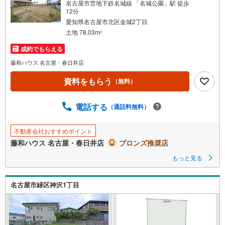
名古屋市営地下鉄名城線 「名城公園」駅 徒歩
12分
愛知県名古屋市北区金城2丁目
土地 78.03m
2
成約でもらえる
藤和ハウス 名古屋・春日井店
資料をもらう
（無料）
電話する
（通話料無料）
不動産会社おすすめポイント
藤和ハウス 名古屋・春日井店
ブロンズ推奨店
もっと見る
名古屋市緑区神沢1丁目