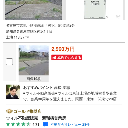
名古屋市営地下鉄桜通線 「神沢」駅 徒歩2分
愛知県名古屋市緑区神沢1丁目
土地
113.37m
2
2,960万円
成約でもらえる
画像
19
枚
おすすめポイント
高松 泰志
■ウィル不動産販売■ウィルは東証上場の地域密着型企業
で、創業30周年を迎えました。関西・東海・関東で20店舗
超えの営業所があり、エリア間で連携したお手伝いも可能
です。新瑞橋駅から徒歩1分の店舗には、キッズスペースや
ゴールド推奨店
おむつ替えスペースを完備しており、お子様連れのお客様
ウィル不動産販売 新瑞橋営業所
も安心してご利用いただけます。●平日のお住まい探しの方
4.71
不動産会社レビュー 28件
へ●弊社では平日にご内覧や契約を希望されるお客様のため