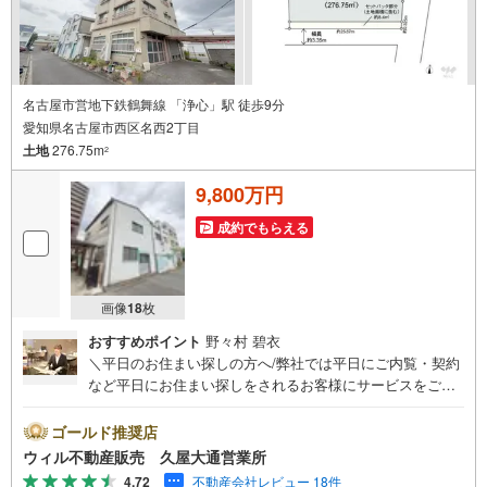
名古屋市営地下鉄鶴舞線 「浄心」駅 徒歩9分
愛知県名古屋市西区名西2丁目
土地
276.75m
2
9,800万円
成約でもらえる
画像
18
枚
おすすめポイント
野々村 碧衣
＼平日のお住まい探しの方へ/弊社では平日にご内覧・契約
など平日にお住まい探しをされるお客様にサービスをご用
意しています。＼お仕事で忙しい方へ/午前10時から午後7
時まで”毎日”営業しています。事前にご予約頂きましたら営
ゴールド推奨店
業時間外でのご内覧もご対応いたします。＼本物件の他に
ウィル不動産販売 久屋大通営業所
も気になる物件がある方へ/不動産業者間で不動産情報が共
4.72
不動産会社レビュー 18件