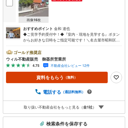
画像
16
枚
おすすめポイント
金和 達也
◆ご見学予約受付中！◆『室内・現地を見学する』ボタン
からお好きな日時をご指定可能です！＼名古屋市昭和区、
天白区ご売却依頼数1位（2025年10月現在レインズ調べ）/
名古屋市昭和区、天白区の直接のご売却依頼を数多くいた
ゴールド推奨店
だいている不動産仲介会社です。ネット上で分かる立地環
ウィル不動産販売 御器所営業所
境はもちろん、過去にお任せいただいたお客様に現地の生
4.75
不動産会社レビュー 12件
の声をもとに住戸環境を提案致します。＼平日のお住まい
探しの方へ/弊社では平日にご内覧・契約など平日にお住ま
資料をもらう
（無料）
い探しをされるお客様にサービスをご用意しています。＼
お仕事で忙しい方へ/午前10時から午後7時まで”毎日”営業し
ています。事前にご予約頂きましたら営業時間外でのご内
電話する
（通話料無料）
覧もご対応いたします。＼本物件の他にも気になる物件が
ある方へ/不動産業者間で不動産情報が共有されているの
取り扱い不動産会社をもっと見る（
全
1
社
）
で、名古屋市全域や、その他隣接エリアでもご内覧が可能
です！ 【御器所営業所】○地下鉄桜通線、鶴舞線「御器
こ
所」駅徒歩1分○お子様が遊べるキッズスペースあり○定休
検索条件を保存する
日ございません
の