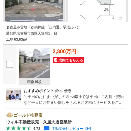
名古屋市営地下鉄鶴舞線 「庄内通」駅 徒歩7分
愛知県名古屋市西区天塚町2丁目
土地
63.63m
2
2,300万円
成約でもらえる
画像
19
枚
おすすめポイント
鈴木 優奈
＼平日のお住まい探しの方へ/弊社では平日にご内覧・契約
など平日にお住まい探しをされるお客様にサービスをご用
意しています。＼お仕事で忙しい方へ/午前10時から午後7
時まで”毎日”営業しています。事前にご予約頂きましたら営
ゴールド推奨店
業時間外でのご内覧もご対応いたします。＼本物件の他に
ウィル不動産販売 久屋大通営業所
も気になる物件がある方へ/不動産業者間で不動産情報が共
4.72
不動産会社レビュー 18件