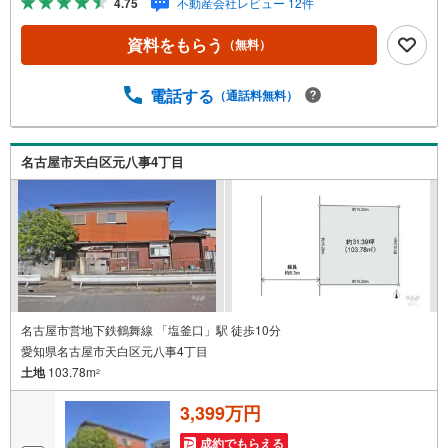
4.75
不動産会社レビュー 12件
の声をもとに住戸環境を提案致します。＼平日のお住まい
探しの方へ/弊社では平日にご内覧・契約など平日にお住ま
資料をもらう
（無料）
い探しをされるお客様にサービスをご用意しています。＼
お仕事で忙しい方へ/午前10時から午後7時まで”毎日”営業し
ています。事前にご予約頂きましたら営業時間外でのご内
電話する
（通話料無料）
覧もご対応いたします。＼本物件の他にも気になる物件が
ある方へ/不動産業者間で不動産情報が共有されているの
で、名古屋市全域や、その他隣接エリアでもご内覧が可能
名古屋市天白区元八事4丁目
です！ 【御器所営業所】○地下鉄桜通線、鶴舞線「御器
所」駅徒歩1分○お子様が遊べるキッズスペースあり○定休
日ございません
名古屋市営地下鉄鶴舞線 「塩釜口」駅 徒歩10分
愛知県名古屋市天白区元八事4丁目
土地
103.78m
2
3,399万円
成約でもらえる