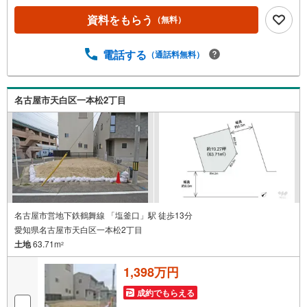
に、「平日会員制度」という割引プランをご用意していま
資料をもらう
（無料）
す。●お仕事で忙しい方へ●午前10時から午後7時まで、毎
日営業しております。事前にご予約いただければ、営業時
間外でのご内覧にも対応いたします。また、オンライン内
電話する
（通話料無料）
覧や事前のLINE相談も可能です。●すぐの内覧も可能です●
弊社は定休日なく営業しており、当日のご内覧も承りま
す。弊社で掲載している物件以外にもご紹介可能ですの
名古屋市天白区一本松2丁目
で、一度ご相談ください。●その他の相談もプロが対応●物
件に関することはもちろん、住宅ローンなどの資金面やリ
フォームに関することなど、お住まいに関するどんなこと
でもお気軽にご相談ください。
名古屋市営地下鉄鶴舞線 「塩釜口」駅 徒歩13分
愛知県名古屋市天白区一本松2丁目
土地
63.71m
2
1,398万円
成約でもらえる