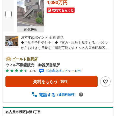
4,090万円
成約でもらえる
画像
20
枚
おすすめポイント
金和 達也
◆ご見学予約受付中！◆『室内・現地を見学する』ボタン
からお好きな日時をご指定可能です！＼名古屋市昭和区、
天白区ご売却依頼数1位（2025年10月現在レインズ調べ）/
名古屋市昭和区、天白区の直接のご売却依頼を数多くいた
ゴールド推奨店
だいている不動産仲介会社です。ネット上で分かる立地環
ウィル不動産販売 御器所営業所
境はもちろん、過去にお任せいただいたお客様に現地の生
4.75
不動産会社レビュー 12件
の声をもとに住戸環境を提案致します。＼平日のお住まい
探しの方へ/弊社では平日にご内覧・契約など平日にお住ま
資料をもらう
（無料）
い探しをされるお客様にサービスをご用意しています。＼
お仕事で忙しい方へ/午前10時から午後7時まで”毎日”営業し
ています。事前にご予約頂きましたら営業時間外でのご内
電話する
（通話料無料）
覧もご対応いたします。＼本物件の他にも気になる物件が
ある方へ/不動産業者間で不動産情報が共有されているの
で、名古屋市全域や、その他隣接エリアでもご内覧が可能
名古屋市緑区神沢1丁目
です！ 【御器所営業所】○地下鉄桜通線、鶴舞線「御器