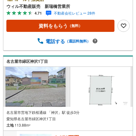
おむつ替えスペースを完備しており、お子様連れのお客様
ウィル不動産販売 新瑞橋営業所
も安心してご利用いただけます。●平日のお住まい探しの方
4.71
不動産会社レビュー 28件
へ●弊社では平日にご内覧や契約を希望されるお客様のため
に、「平日会員制度」という割引プランをご用意していま
資料をもらう
（無料）
す。●お仕事で忙しい方へ●午前10時から午後7時まで、毎
日営業しております。事前にご予約いただければ、営業時
間外でのご内覧にも対応いたします。また、オンライン内
電話する
（通話料無料）
覧や事前のLINE相談も可能です。●すぐの内覧も可能です●
弊社は定休日なく営業しており、当日のご内覧も承りま
す。弊社で掲載している物件以外にもご紹介可能ですの
名古屋市緑区神沢1丁目
で、一度ご相談ください。●その他の相談もプロが対応●物
件に関することはもちろん、住宅ローンなどの資金面やリ
フォームに関することなど、お住まいに関するどんなこと
でもお気軽にご相談ください。
名古屋市営地下鉄桜通線 「神沢」駅 徒歩3分
愛知県名古屋市緑区神沢1丁目
土地
113.88m
2