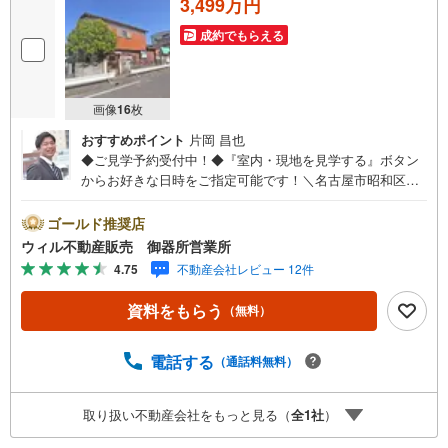
3,499万円
成約でもらえる
画像
16
枚
おすすめポイント
片岡 昌也
◆ご見学予約受付中！◆『室内・現地を見学する』ボタン
からお好きな日時をご指定可能です！＼名古屋市昭和区、
天白区ご売却依頼数1位（2025年10月現在レインズ調べ）/
名古屋市昭和区、天白区の直接のご売却依頼を数多くいた
ゴールド推奨店
だいている不動産仲介会社です。ネット上で分かる立地環
ウィル不動産販売 御器所営業所
境はもちろん、過去にお任せいただいたお客様に現地の生
4.75
不動産会社レビュー 12件
の声をもとに住戸環境を提案致します。＼平日のお住まい
探しの方へ/弊社では平日にご内覧・契約など平日にお住ま
資料をもらう
（無料）
い探しをされるお客様にサービスをご用意しています。＼
お仕事で忙しい方へ/午前10時から午後7時まで”毎日”営業し
ています。事前にご予約頂きましたら営業時間外でのご内
電話する
（通話料無料）
覧もご対応いたします。＼本物件の他にも気になる物件が
ある方へ/不動産業者間で不動産情報が共有されているの
取り扱い不動産会社をもっと見る（
全
1
社
）
で、名古屋市全域や、その他隣接エリアでもご内覧が可能
です！ 【御器所営業所】○地下鉄桜通線、鶴舞線「御器