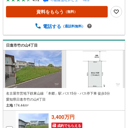
有されているので、名古屋市全域や、その他隣接エリアで
もご内覧が可能です！ 【ウィル不動産販売 久屋大通営業
資料をもらう
（無料）
所】◎地下鉄東山線「栄」駅7A出口から徒歩1分、名城線
「久屋大通」駅7A出口から徒歩1分◎お子様が遊べるキッ
ズスペースあり◎営業時間 10:00～19:00（定休日無し） 上
電話する
（通話料無料）
記時間はお電話が繋がりやすくなっております。ぜひお気
軽にご連絡下さい！現地を見学される場合は「室内・現地
を見学する（無料）」ボタンよりご希望の日時をご記入い
日進市竹の山4丁目
ただけますとスムーズにご案内が可能です。
名古屋市営地下鉄東山線 「本郷」駅 バス15分 - バス停下車 徒歩3分
愛知県日進市竹の山4丁目
土地
174.44m
2
3,400万円
成約でもらえる