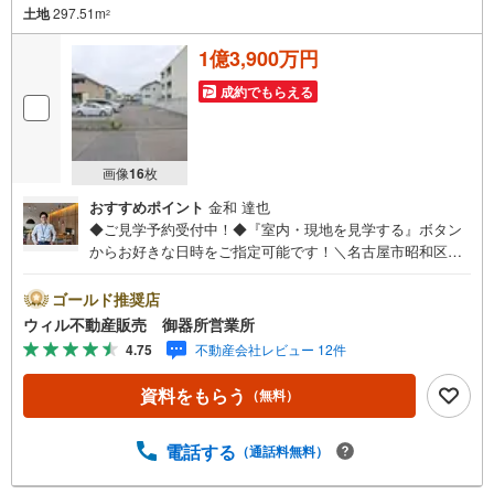
土地
297.51m
2
1億3,900万円
成約でもらえる
画像
16
枚
おすすめポイント
金和 達也
◆ご見学予約受付中！◆『室内・現地を見学する』ボタン
からお好きな日時をご指定可能です！＼名古屋市昭和区、
天白区ご売却依頼数1位（2025年10月現在レインズ調べ）/
名古屋市昭和区、天白区の直接のご売却依頼を数多くいた
ゴールド推奨店
だいている不動産仲介会社です。ネット上で分かる立地環
ウィル不動産販売 御器所営業所
境はもちろん、過去にお任せいただいたお客様に現地の生
4.75
不動産会社レビュー 12件
の声をもとに住戸環境を提案致します。＼平日のお住まい
探しの方へ/弊社では平日にご内覧・契約など平日にお住ま
資料をもらう
（無料）
い探しをされるお客様にサービスをご用意しています。＼
お仕事で忙しい方へ/午前10時から午後7時まで”毎日”営業し
ています。事前にご予約頂きましたら営業時間外でのご内
電話する
（通話料無料）
覧もご対応いたします。＼本物件の他にも気になる物件が
ある方へ/不動産業者間で不動産情報が共有されているの