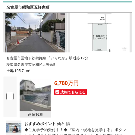
所」駅徒歩1分○お子様が遊べるキッズスペースあり○定休
名古屋市昭和区五軒家町
日ございません
名古屋市営地下鉄鶴舞線 「いりなか」駅 徒歩12分
愛知県名古屋市昭和区五軒家町
土地
195.71m
2
6,780万円
成約でもらえる
画像
16
枚
おすすめポイント
仙石 陽
◆ご見学予約受付中！◆『室内・現地を見学する』ボタン