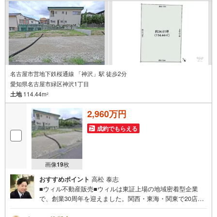
所」駅徒歩1分○お子様が遊べるキッズスペースあり○定休
日ございません
名古屋市営地下鉄桜通線 「神沢」駅 徒歩2分
愛知県名古屋市緑区神沢1丁目
土地
114.44m
2
2,960万円
成約でもらえる
画像
19
枚
おすすめポイント
高松 泰志
■ウィル不動産販売■ウィルは東証上場の地域密着型企業
で、創業30周年を迎えました。関西・東海・関東で20店舗
超えの営業所があり、エリア間で連携したお手伝いも可能