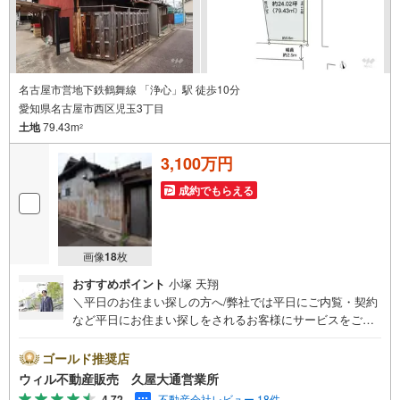
名古屋市営地下鉄鶴舞線 「浄心」駅 徒歩10分
愛知県名古屋市西区児玉3丁目
土地
79.43m
2
3,100万円
成約でもらえる
画像
18
枚
おすすめポイント
小塚 天翔
＼平日のお住まい探しの方へ/弊社では平日にご内覧・契約
など平日にお住まい探しをされるお客様にサービスをご用
意しています。＼お仕事で忙しい方へ/午前10時から午後7
時まで”毎日”営業しています。事前にご予約頂きましたら営
ゴールド推奨店
業時間外でのご内覧もご対応いたします。＼本物件の他に
ウィル不動産販売 久屋大通営業所
も気になる物件がある方へ/不動産業者間で不動産情報が共
4.72
不動産会社レビュー 18件