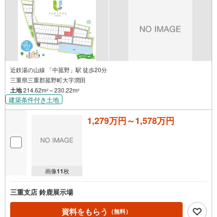
近鉄湯の山線 「中菰野」駅 徒歩20分
三重県三重郡菰野町大字潤田
土地
214.62m
～230.22m
2
2
建築条件付き土地
1,279万円～1,578万円
画像
11
枚
三重支店 鈴鹿展示場
資料をもらう
（無料）