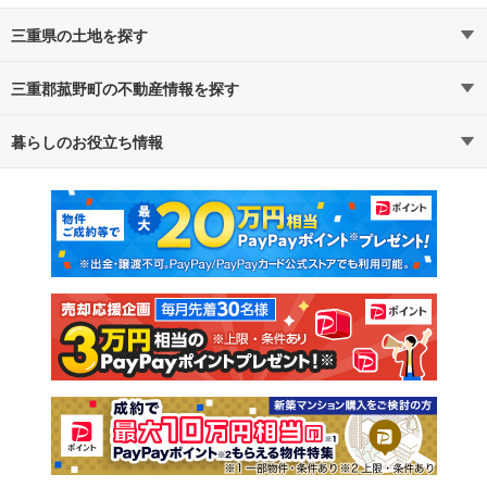
三重県の土地を探す
三重郡菰野町の不動産情報を探す
路線・駅から探す
地域から探す
暮らしのお役立ち情報
不動産・住宅
賃貸住宅
通勤・通学時間から探す
地図から探す
マンションカタログ
教えて！住まいの先生
新築マンション
中古マンション
新築一戸建て
中古一戸建て
注文住宅
土地
売却査定