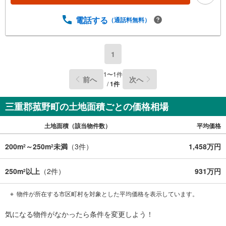
電話する
（通話料無料）
1
1
〜
1
件
前へ
次へ
/
1
件
三重郡菰野町の土地面積ごとの価格相場
土地面積（該当物件数）
平均価格
200m
～250m
未満
（
3
件）
1,458万円
2
2
250m
以上
（
2
件）
931万円
2
物件が所在する市区町村を対象とした平均価格を表示しています。
気になる物件がなかったら
条件を変更しよう！