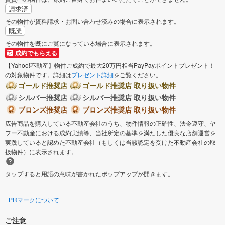
請求済
その物件が資料請求・お問い合わせ済みの場合に表示されます。
既読
その物件を既にご覧になっている場合に表示されます。
成約でもらえる
【Yahoo!不動産】物件ご成約で最大20万円相当PayPayポイントプレゼント！
の対象物件です。詳細は
プレゼント詳細
をご覧ください。
ゴールド推奨店
ゴールド推奨店 取り扱い物件
シルバー推奨店
シルバー推奨店 取り扱い物件
ブロンズ推奨店
ブロンズ推奨店 取り扱い物件
広告商品を購入している不動産会社のうち、物件情報の正確性、法令遵守、ヤ
フー不動産における成約実績等、当社所定の基準を満たした優良な店舗運営を
実践していると認めた不動産会社（もしくは当該認定を受けた不動産会社の取
扱物件）に表示されます。
タップすると用語の意味が書かれたポップアップが開きます。
PRマークについて
ご注意