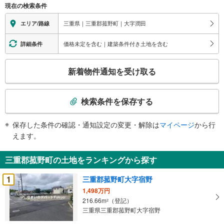
現在の検索条件
三重県｜三重郡菰野町｜大字潤田
エリア/路線
価格未定を含む｜建築条件付き土地を含む
詳細条件
こ
新着物件通知を受け取る
の
検
索
検索条件を保存する
条
件
保存した条件の確認・通知設定の変更・解除は
マイページ
から行
で
えます。
通
知
三重郡菰野町の土地をランキングから探す
を
受
1
三重郡菰野町大字宿野
け
1,498万円
取
216.66m
（登記）
2
る
三重県三重郡菰野町大字宿野
・