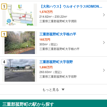
条
1
【大和ハウス】ウルオイテラスKOMONO （建築条件付宅地分譲）
件
1,578万円
を
214.62m
～230.22m
2
2
マ
三重県三重郡菰野町大字潤田
イ
ペ
1
三重郡菰野町大字根の平
ー
ジ
165万円
303m
（登記）
に
2
三重県三重郡菰野町大字根の平
保
存
す
4
三重郡菰野町大字宿野
る
1,698万円
263.63m
（登記）
2
三重県三重郡菰野町大字宿野
5
三重郡菰野町大字宿野
もっと見る
1,598万円
216.44m
（登記）
2
三重郡菰野町の駅から探す
三重県三重郡菰野町大字宿野