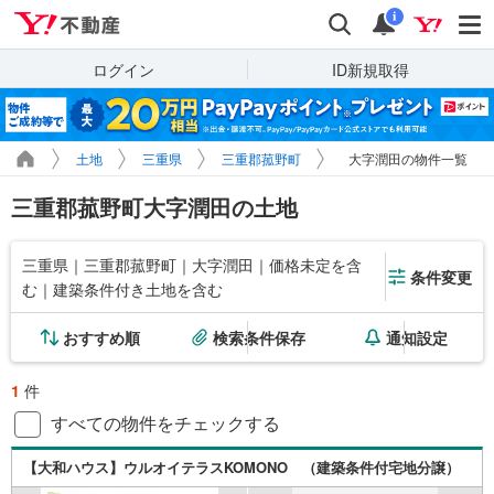
Yahoo!不動産
検索
通知
i
ログイン
ID新規取得
土地
三重県
三重郡菰野町
大字潤田の物件一覧
三重郡菰野町大字潤田の土地
三重県｜三重郡菰野町｜大字潤田｜価格未定を含
条件変更
む｜建築条件付き土地を含む
おすすめ順
検索条件保存
通知設定
1
件
すべての物件をチェックする
【大和ハウス】ウルオイテラスKOMONO （建築条件付宅地分譲）