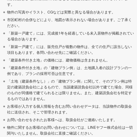
す。
物件の写真やイラスト、CGなどは実際と異なる場合があります。
市区町村の合併などにより、地図が表示されない場合があります。ご了承く
ださい。
「新築一戸建て」には、完成後1年を経過している未入居物件が掲載されてい
る場合があります。
「新築一戸建て」には、販売住戸が複数の物件は、全ての住戸に該当しない
項目もあります。各問い合わせ先にご確認ください。
「建築条件付き土地」の価格には、建物価格は含まれません。
「建築条件付き土地」の「建物プラン例」は、土地購入者の設計プランの一
例であり、プランの採用可否は任意です。
「土地（建築条件なし）」の「建物プラン例」に関して、そのプラン例は特
定の建築請負会社によるもので、 当該建築請負会社以外で建てた場合、同様
のものが同価格で建てられるとは限りません。また、建築請負会社を特定す
るものではありません。
お客様が入力する個人情報を含むお問い合わせデータは、当該物件の取扱会
社に送信され、そこで管理されます。
お問い合わせをされたお客様へは、取扱会社がご連絡いたします。
物件に関するお客様のお問い合わせについては、LINEヤフー株式会社は一切
関与いたしません。取扱会社に直接ご確認ください。