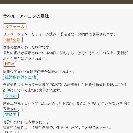
ラベル・アイコンの意味
リフォーム
リノベーション・リフォーム済み（予定含む）の物件に表示されます。
価格更新
価格の更新があった物件です。
複数の価格が表示されている物件に関しましてはそのうちの１つ以上に更新が
あった場合に表示されます。
NEW
情報公開日が7日以内の場合に表示されます。
建築条件付き土地
売買契約にあたって一定期間内に特定の建設会社と建築請負契約を結ぶことを
条件にしている土地に表示されます。
未入居
建築工事完了日から1年以上経過したものの、まだ誰も住んだことがない住宅に
表示されます。
賃貸中
賃貸中の物件に表示されます。
賃貸中の物件は、原則ご自身でお住まいいただくことができません。
請求済