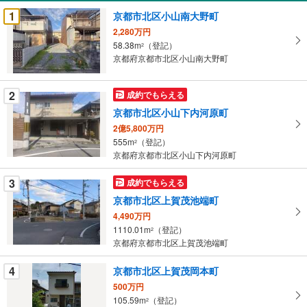
受
1
京都市北区小山南大野町
け
2,280万円
取
58.38m
（登記）
2
る
京都府京都市北区小山南大野町
・
条
2
成約でもらえる
件
京都市北区小山下内河原町
を
2億5,800万円
マ
555m
（登記）
2
イ
京都府京都市北区小山下内河原町
ペ
ー
3
成約でもらえる
ジ
京都市北区上賀茂池端町
に
4,490万円
保
1110.01m
（登記）
2
存
京都府京都市北区上賀茂池端町
す
る
4
京都市北区上賀茂岡本町
500万円
105.59m
（登記）
2