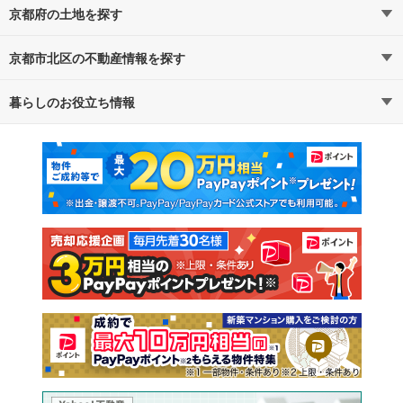
京都府の土地を探す
京都市北区の不動産情報を探す
路線・駅から探す
地域から探す
暮らしのお役立ち情報
不動産・住宅
賃貸住宅
通勤・通学時間から探す
地図から探す
マンションカタログ
教えて！住まいの先生
新築マンション
中古マンション
新築一戸建て
中古一戸建て
注文住宅
土地
売却査定