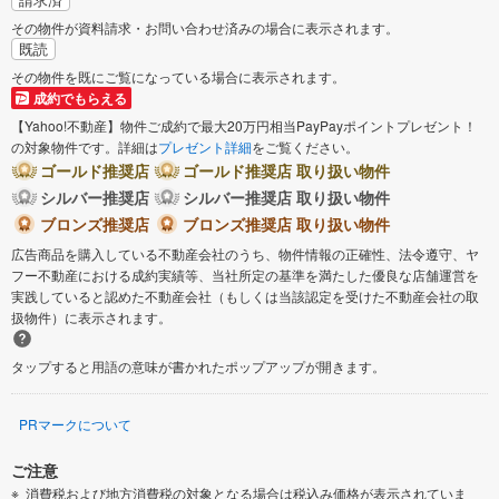
その物件が資料請求・お問い合わせ済みの場合に表示されます。
既読
その物件を既にご覧になっている場合に表示されます。
成約でもらえる
【Yahoo!不動産】物件ご成約で最大20万円相当PayPayポイントプレゼント！
の対象物件です。詳細は
プレゼント詳細
をご覧ください。
ゴールド推奨店
ゴールド推奨店 取り扱い物件
シルバー推奨店
シルバー推奨店 取り扱い物件
ブロンズ推奨店
ブロンズ推奨店 取り扱い物件
広告商品を購入している不動産会社のうち、物件情報の正確性、法令遵守、ヤ
フー不動産における成約実績等、当社所定の基準を満たした優良な店舗運営を
実践していると認めた不動産会社（もしくは当該認定を受けた不動産会社の取
扱物件）に表示されます。
タップすると用語の意味が書かれたポップアップが開きます。
PRマークについて
ご注意
消費税および地方消費税の対象となる場合は税込み価格が表示されていま