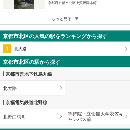
京都府京都市北区上賀茂岡本町
5
もっと見る
成約でもらえる
京都市北区上賀茂池端町
1億800万円
京都市北区の人気の駅をランキングから探す
211m
（登記）
2
京都府京都市北区上賀茂池端町
1
北大路
京都市北区の駅から探す
京都市営地下鉄烏丸線
北大路
京福電気鉄道北野線
等持院・立命館大学衣笠キ
北野白梅町
ャンパス前