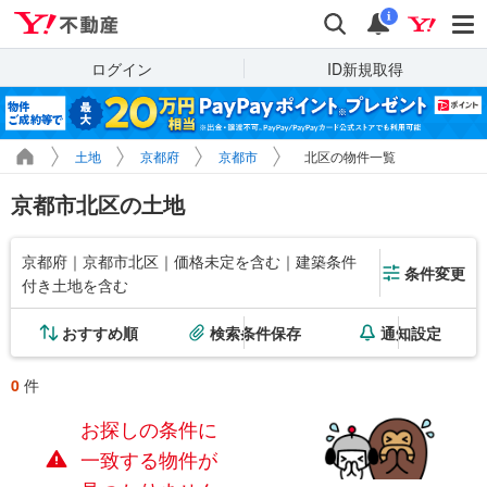
Yahoo!不動産
検索
通知
i
ログイン
ID新規取得
土地
京都府
京都市
北区の物件一覧
京都市北区の土地
京都府｜京都市北区｜価格未定を含む｜建築条件
条件変更
付き土地を含む
おすすめ順
検索条件保存
通知設定
0
件
お探しの条件に
一致する物件が