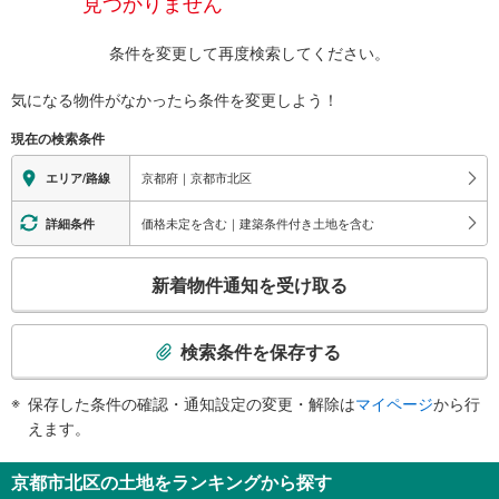
見つかりません
条件を変更して再度検索してください。
気になる物件がなかったら
条件を変更しよう！
現在の検索条件
京都府｜京都市北区
エリア/路線
価格未定を含む｜建築条件付き土地を含む
詳細条件
こ
新着物件通知を受け取る
の
検
索
検索条件を保存する
条
件
保存した条件の確認・通知設定の変更・解除は
マイページ
から行
で
えます。
通
知
京都市北区の土地をランキングから探す
を