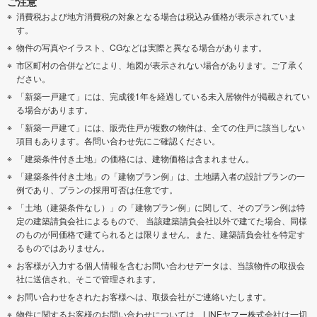
ご注意
消費税および地方消費税の対象となる場合は税込み価格が表示されていま
す。
物件の写真やイラスト、CGなどは実際と異なる場合があります。
市区町村の合併などにより、地図が表示されない場合があります。ご了承く
ださい。
「新築一戸建て」には、完成後1年を経過している未入居物件が掲載されてい
る場合があります。
「新築一戸建て」には、販売住戸が複数の物件は、全ての住戸に該当しない
項目もあります。各問い合わせ先にご確認ください。
「建築条件付き土地」の価格には、建物価格は含まれません。
「建築条件付き土地」の「建物プラン例」は、土地購入者の設計プランの一
例であり、プランの採用可否は任意です。
「土地（建築条件なし）」の「建物プラン例」に関して、そのプラン例は特
定の建築請負会社によるもので、 当該建築請負会社以外で建てた場合、同様
のものが同価格で建てられるとは限りません。また、建築請負会社を特定す
るものではありません。
お客様が入力する個人情報を含むお問い合わせデータは、当該物件の取扱会
社に送信され、そこで管理されます。
お問い合わせをされたお客様へは、取扱会社がご連絡いたします。
物件に関するお客様のお問い合わせについては、LINEヤフー株式会社は一切