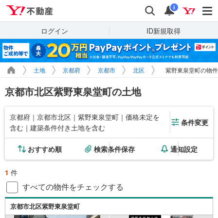
Yahoo!不動産
検索
通知
i
ログイン
ID新規取得
土地
京都府
京都市
北区
紫野東泉堂町の物件
京都市北区紫野東泉堂町の土地
京都府｜京都市北区｜紫野東泉堂町｜価格未定を
条件変更
含む｜建築条件付き土地を含む
おすすめ順
検索条件保存
通知設定
1
件
すべての物件をチェックする
京都市北区紫野東泉堂町