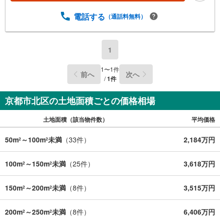
電話する
（通話料無料）
1
1
〜
1
件
前へ
次へ
/
1
件
京都市北区の土地面積ごとの価格相場
土地面積（該当物件数）
平均価格
50m
～100m
未満
（
33
件）
2,184万円
2
2
100m
～150m
未満
（
25
件）
3,618万円
2
2
150m
～200m
未満
（
8
件）
3,515万円
2
2
200m
～250m
未満
（
8
件）
6,406万円
2
2