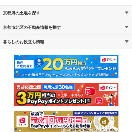
京都府の土地を探す
京都市北区の不動産情報を探す
路線・駅から探す
地域から探す
暮らしのお役立ち情報
不動産・住宅
賃貸住宅
通勤・通学時間から探す
地図から探す
マンションカタログ
教えて！住まいの先生
新築マンション
中古マンション
新築一戸建て
中古一戸建て
注文住宅
土地
売却査定