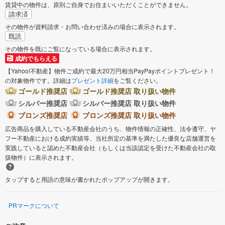
賃貸中の物件は、原則ご自身でお住まいいただくことができません。
請求済
その物件が資料請求・お問い合わせ済みの場合に表示されます。
既読
その物件を既にご覧になっている場合に表示されます。
成約でもらえる
【Yahoo!不動産】物件ご成約で最大20万円相当PayPayポイントプレゼント！
の対象物件です。詳細は
プレゼント詳細
をご覧ください。
ゴールド推奨店
ゴールド推奨店 取り扱い物件
シルバー推奨店
シルバー推奨店 取り扱い物件
ブロンズ推奨店
ブロンズ推奨店 取り扱い物件
広告商品を購入している不動産会社のうち、物件情報の正確性、法令遵守、ヤ
フー不動産における成約実績等、当社所定の基準を満たした優良な店舗運営を
実践していると認めた不動産会社（もしくは当該認定を受けた不動産会社の取
扱物件）に表示されます。
タップすると用語の意味が書かれたポップアップが開きます。
PRマークについて