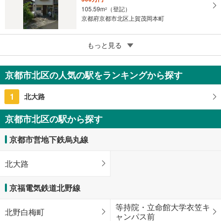
105.59m
（登記）
2
京都府京都市北区上賀茂岡本町
5
もっと見る
成約でもらえる
京都市北区上賀茂池端町
1億800万円
京都市北区の人気の駅をランキングから探す
211m
（登記）
2
京都府京都市北区上賀茂池端町
1
北大路
京都市北区の駅から探す
京都市営地下鉄烏丸線
北大路
京福電気鉄道北野線
等持院・立命館大学衣笠キ
北野白梅町
ャンパス前