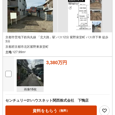
京都市営地下鉄烏丸線 「北大路」駅 バス12分 紫野泉堂町 バス停下車 徒歩
3分
京都府京都市北区紫野東泉堂町
土地
127.99m
2
3,380万円
画像
15
枚
センチュリー21ハウスネット関西株式会社 下鴨店
資料をもらう
（無料）