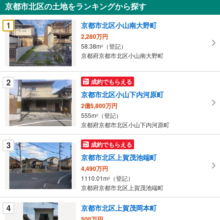
京都市北区の土地をランキングから探す
を
受
1
京都市北区小山南大野町
け
2,280万円
取
58.38m
（登記）
2
る
京都府京都市北区小山南大野町
・
条
2
成約でもらえる
件
京都市北区小山下内河原町
を
2億5,800万円
マ
555m
（登記）
2
イ
京都府京都市北区小山下内河原町
ペ
ー
3
成約でもらえる
ジ
京都市北区上賀茂池端町
に
4,490万円
保
1110.01m
（登記）
2
存
京都府京都市北区上賀茂池端町
す
る
4
京都市北区上賀茂岡本町
500万円