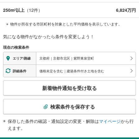
250m
以上
（
12
件）
6,824万円
2
物件が所在する市区町村を対象とした平均価格を表示しています。
気になる物件がなかったら
条件を変更しよう！
現在の検索条件
京都府｜京都市北区｜紫野東泉堂町
エリア/路線
価格未定を含む｜建築条件付き土地を含む
詳細条件
こ
新着物件通知を受け取る
の
検
索
検索条件を保存する
条
件
保存した条件の確認・通知設定の変更・解除は
マイページ
から行
で
えます。
通
知