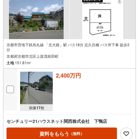
京都市営地下鉄烏丸線 「北大路」駅 バス18分 志久呂橋 バス停下車 徒歩3
分
京都府京都市北区上賀茂前田町
土地
151.81m
2
2,400万円
画像
17
枚
センチュリー21ハウスネット関西株式会社 下鴨店
資料をもらう
（無料）