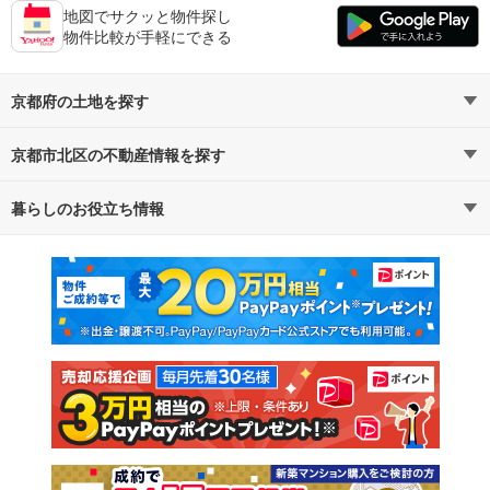
地図でサクッと物件探し
物件比較が手軽にできる
京都府の土地を探す
京都市北区の不動産情報を探す
路線・駅から探す
地域から探す
暮らしのお役立ち情報
不動産・住宅
賃貸住宅
通勤・通学時間から探す
地図から探す
マンションカタログ
教えて！住まいの先生
新築マンション
中古マンション
新築一戸建て
中古一戸建て
注文住宅
土地
売却査定