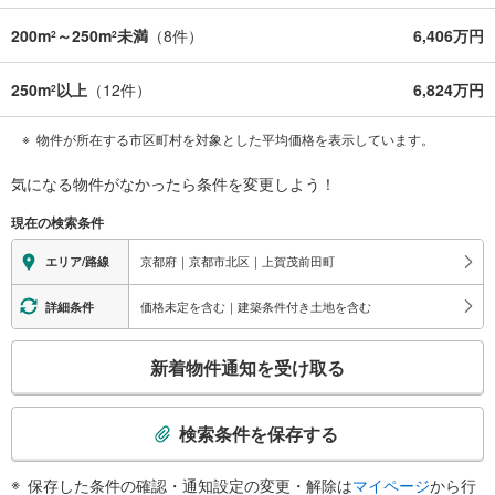
200m
～250m
未満
（
8
件）
6,406万円
2
2
250m
以上
（
12
件）
6,824万円
2
物件が所在する市区町村を対象とした平均価格を表示しています。
気になる物件がなかったら
条件を変更しよう！
現在の検索条件
京都府｜京都市北区｜上賀茂前田町
エリア/路線
価格未定を含む｜建築条件付き土地を含む
詳細条件
こ
新着物件通知を受け取る
の
検
索
検索条件を保存する
条
件
保存した条件の確認・通知設定の変更・解除は
マイページ
から行