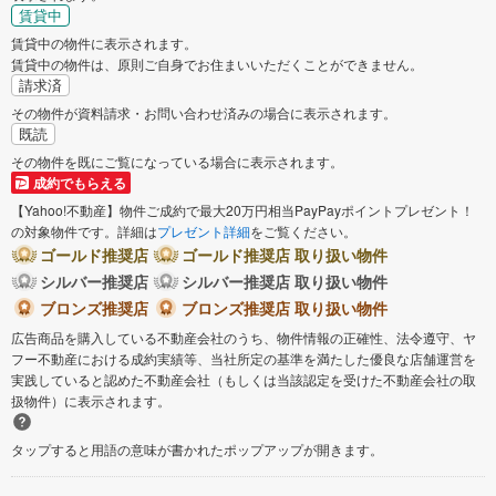
賃貸中
賃貸中の物件に表示されます。
賃貸中の物件は、原則ご自身でお住まいいただくことができません。
請求済
その物件が資料請求・お問い合わせ済みの場合に表示されます。
既読
その物件を既にご覧になっている場合に表示されます。
成約でもらえる
【Yahoo!不動産】物件ご成約で最大20万円相当PayPayポイントプレゼント！
の対象物件です。詳細は
プレゼント詳細
をご覧ください。
ゴールド推奨店
ゴールド推奨店 取り扱い物件
シルバー推奨店
シルバー推奨店 取り扱い物件
ブロンズ推奨店
ブロンズ推奨店 取り扱い物件
広告商品を購入している不動産会社のうち、物件情報の正確性、法令遵守、ヤ
フー不動産における成約実績等、当社所定の基準を満たした優良な店舗運営を
実践していると認めた不動産会社（もしくは当該認定を受けた不動産会社の取
扱物件）に表示されます。
タップすると用語の意味が書かれたポップアップが開きます。