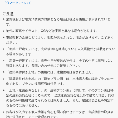
PRマークについて
ご注意
消費税および地方消費税の対象となる場合は税込み価格が表示されていま
す。
物件の写真やイラスト、CGなどは実際と異なる場合があります。
市区町村の合併などにより、地図が表示されない場合があります。ご了承く
ださい。
「新築一戸建て」には、完成後1年を経過している未入居物件が掲載されてい
る場合があります。
「新築一戸建て」には、販売住戸が複数の物件は、全ての住戸に該当しない
項目もあります。各問い合わせ先にご確認ください。
「建築条件付き土地」の価格には、建物価格は含まれません。
「建築条件付き土地」の「建物プラン例」は、土地購入者の設計プランの一
例であり、プランの採用可否は任意です。
「土地（建築条件なし）」の「建物プラン例」に関して、そのプラン例は特
定の建築請負会社によるもので、 当該建築請負会社以外で建てた場合、同様
のものが同価格で建てられるとは限りません。また、建築請負会社を特定す
るものではありません。
お客様が入力する個人情報を含むお問い合わせデータは、当該物件の取扱会
社に送信され、そこで管理されます。