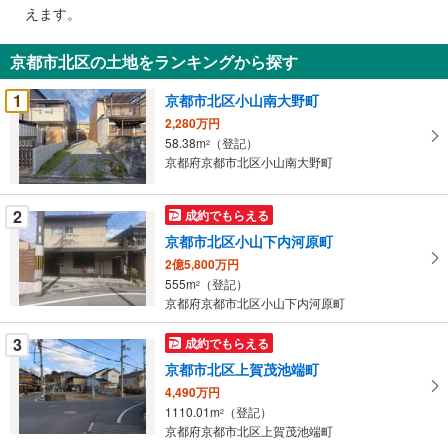
で
えます。
通
知
京都市北区の土地をランキングから探す
を
受
1
京都市北区小山南大野町
け
2,280万円
取
58.38m
（登記）
2
る
京都府京都市北区小山南大野町
・
条
2
成約でもらえる
件
京都市北区小山下内河原町
を
2億5,800万円
マ
555m
（登記）
2
イ
京都府京都市北区小山下内河原町
ペ
ー
3
成約でもらえる
ジ
京都市北区上賀茂池端町
に
4,490万円
保
1110.01m
（登記）
2
存
京都府京都市北区上賀茂池端町
す