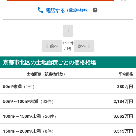
電話する
（通話料無料）
1
1
〜
1
件
前へ
次へ
/
1
件
京都市北区の土地面積ごとの価格相場
土地面積（該当物件数）
平均価格
50m
未満
（
1
件）
380万円
2
50m
～100m
未満
（
33
件）
2,184万円
2
2
100m
～150m
未満
（
26
件）
3,662万円
2
2
150m
～200m
未満
（
8
件）
3,515万円
2
2