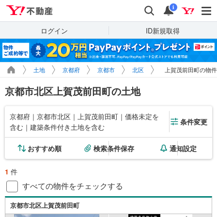
Yahoo!不動産
検索
通知
i
ログイン
ID新規取得
土地
京都府
京都市
北区
上賀茂前田町の物件
京都市北区上賀茂前田町の土地
京都府｜京都市北区｜上賀茂前田町｜価格未定を
条件変更
含む｜建築条件付き土地を含む
おすすめ順
検索条件保存
通知設定
1
件
すべての物件をチェックする
京都市北区上賀茂前田町