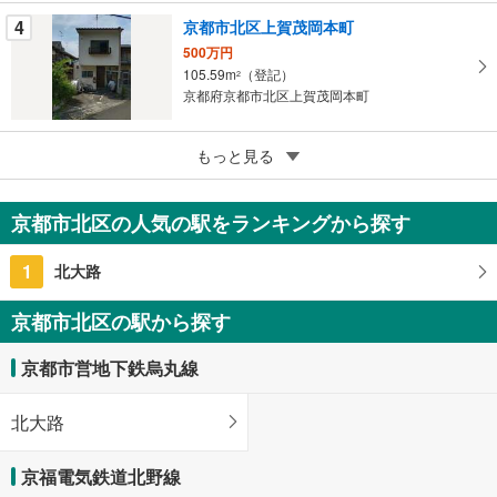
る
4
京都市北区上賀茂岡本町
500万円
105.59m
（登記）
2
京都府京都市北区上賀茂岡本町
5
もっと見る
成約でもらえる
京都市北区上賀茂池端町
1億800万円
京都市北区の人気の駅をランキングから探す
211m
（登記）
2
京都府京都市北区上賀茂池端町
1
北大路
京都市北区の駅から探す
京都市営地下鉄烏丸線
北大路
京福電気鉄道北野線