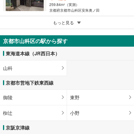
259.84m
（実測）
2
京都府京都市山科区安朱奥ノ田
5
京都市山科区東野竹田
もっと見る
1,300万円
62.06m
（登記）
2
京都市山科区の駅から探す
京都府京都市山科区東野竹田
東海道本線（JR西日本）
山科
京都市営地下鉄東西線
御陵
東野
椥辻
小野
京阪京津線