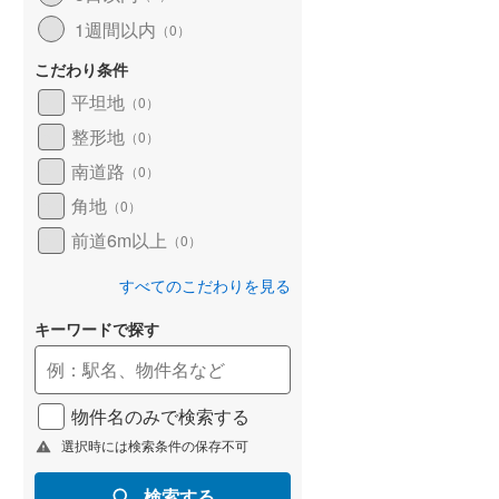
1週間以内
（
0
）
こだわり条件
平坦地
（
0
）
整形地
（
0
）
南道路
（
0
）
角地
（
0
）
前道6m以上
（
0
）
すべてのこだわりを見る
キーワードで探す
物件名のみで検索する
選択時には検索条件の保存不可
検索する