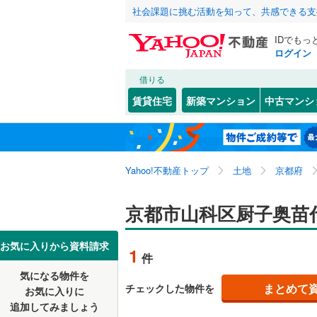
社会課題に挑む活動を知って、共感できる支
IDでもっ
ログイン
借りる
北海道
JR
北海道
東海道本線
こだわり条件
配置、向き、
賃貸住宅
新築マンション
中古マンシ
湖西線
(
1
)
前道6m
京都市
北区
安朱奥ノ
(
87
)
東北
青森
舞鶴線
(
0
)
平坦地
（
中京区
音羽草田
(
1
関東
東京
東海道新
Yahoo!不動産トップ
土地
京都府
南区
勧修寺閑
(
25
)
販売、価格、
山科区
北花山河
(
3
信越・北陸
新潟
地下鉄
京都市山科区厨子奥苗
京都市営
更地渡し
小山北溝
京都府のそのほ
福知山市
東海
愛知
私鉄・その他
近鉄京都
お気に入りから資料請求
立地
1
件
四ノ宮川
かの地域
宇治市
(
3
叡山電鉄
気になる物件を
最寄りの
近畿
大阪
四ノ宮山
まとめて
チェックした物件を
お気に入りに
城陽市
(
1
京阪宇治
追加してみましょう
竹鼻扇町
オンライン対