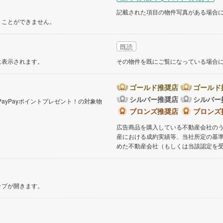
記載された項目の物件写真がある場合
くことができません。
既読
に表示されます。
その物件を既にご覧になっている場合
ゴールド推奨店
ゴールド
シルバー推奨店
シルバー
PayPayポイントプレゼント！の対象物
。
ブロンズ推奨店
ブロンズ
広告商品を購入している不動産会社の
産における成約実績等、当社所定の基
めた不動産会社（もしくは当該認定を
ップが開きます。