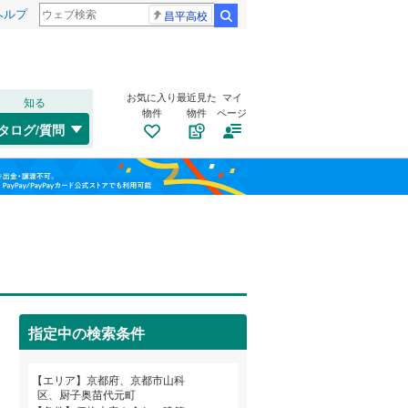
ヘルプ
昌平高校
検索
お気に入り
最近見た
マイ
知る
物件
物件
ページ
関西本線（JR西日本）
(
0
)
タログ/質問
山陰本線
(
0
)
南道路
（
0
）
左京区
大塚元屋敷町
(
79
)
(
2
)
福島
片町線
(
0
)
古家あり
（
1
）
下京区
川田菱尾田
(
13
)
(
1
)
栃木
群馬
山梨
伏見区
勧修寺東栗栖野町
(
109
)
(
1
)
栗栖野打越町
(
1
)
四ノ宮鎌手町
(
1
)
綾部市
(
1
)
京福電気鉄道北野線
(
0
)
指定中の検索条件
四ノ宮熊ケ谷
(
2
)
亀岡市
(
51
)
京阪本線
(
0
)
小学校まで1km以内
（
1
）
和歌山
厨子奥苗代元町
(
1
)
エリア
京都府、京都市山科
長岡京市
(
6
)
京阪鴨東線
(
0
)
区、厨子奥苗代元町
西野大鳥井町
(
1
)