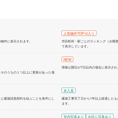
人気物件TOP10入り
の物件に表示されます。
市区町村・駅ごとのランキング（火曜更新
て表示しています。
NEW
情報公開日が7日以内の場合に表示され
はそのうちの１つ以上に更新があった場
未入居
社と建築請負契約を結ぶことを条件にし
建築工事完了日から1年以上経過したも
ます。
室内写真あり
水回り写真あり