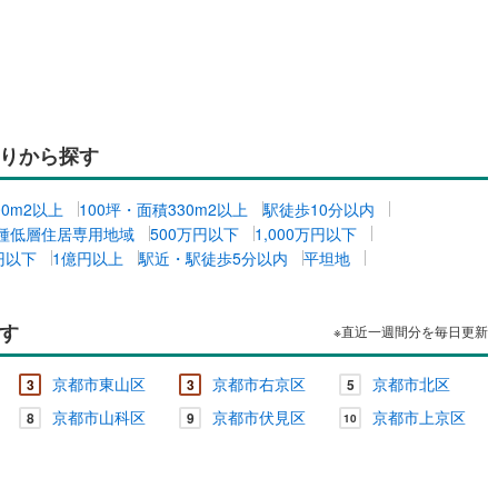
りから探す
00m2以上
100坪・面積330m2以上
駅徒歩10分以内
種低層住居専用地域
500万円以下
1,000万円以下
万円以下
1億円以上
駅近・駅徒歩5分以内
平坦地
す
※直近一週間分を毎日更新
京都市東山区
京都市右京区
京都市北区
3
3
5
京都市山科区
京都市伏見区
京都市上京区
8
9
10