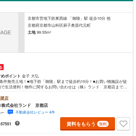
島根
岡山
広島
山口
0
)
京田辺市
(
8
)
水八幡宮参道ケーブル
(
0
)
阪急京都本線
(
0
)
下町
(
1
)
西野野色町
(
1
)
ン内見(相談)可
（
0
）
IT重説可
（
0
）
鉄道宮福線
)
(
0
)
木津川市
京都丹後鉄道宮舞線
(
18
)
(
0
)
香川
愛媛
高知
京都市営地下鉄東西線 「御陵」駅 徒歩10分 他
ノ上町
(
1
)
保存した条件を見る
京都府京都市山科区厨子奥苗代元町
御山町
(
3
)
綴喜郡井手町
(
0
)
ン対応とは？
土地
99.55m
2
佐賀
長崎
熊本
大分
置町
(
1
)
相楽郡和束町
(
0
)
山城村
(
6
)
船井郡京丹波町
(
51
)
謝野町
(
0
)
この条件で検索する
この条件で検索する
この条件で検索する
この条件で検索する
この条件で検索する
この条件で検索する
市区町村以下を選択
市区町村を選択す
駅を選択する
る
すめポイント
金子 大弘
築条件無売土地！■地下鉄「御陵」駅まで徒歩約10分！■お買い物施設が徒
内で生活便利！物件に関するお問い合わせは（株）ランド 京都店までお
にお問い合わせくださいませ！＜センチュリー21ランドについて＞●センチ
ー21ランド京都店は・・・ お客様のご希望をお客様の目線でご満足いた
奨店
るお住いを全力でお探し致します！●購入・売却・ローンのご相談など、些
1株式会社ランド 京都店
ことでもお気軽にご相談下さいませ！●リフォームのご相談も承っておりま
不動産会社レビュー 4件
-.--
京阪鴨東線 「出町柳」駅 徒歩約6分○京都市営地下鉄烏丸線 「今出川」駅
10分○営業時間:10:00～20:00（火曜日・水曜日定休日※祝日は営業）事前
資料をもらう
-57551
無料
連絡いただけますと、スムーズにご案内が可能です。ご連絡お待ちしてお
す！