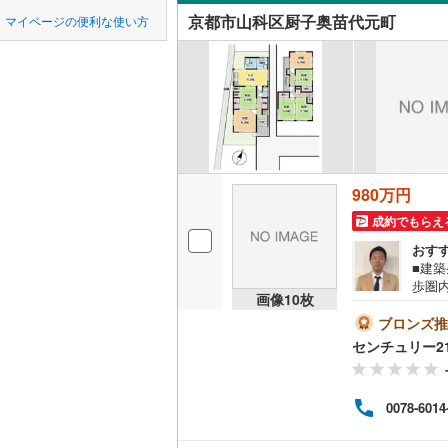
中国
鳥取
八幡市
(
1
京阪石清
京都市山科区厨子奥苗代元町
マイページの便利な使い方
西野岸ノ
オンライ
南丹市
京都丹後
(
6
四国
徳島
東野中井
久世郡久
オンライ
九州・沖縄
福岡
相楽郡笠
相楽郡南
980万円
与謝郡与
0
0
0
0
0
0
該当物件
該当物件
該当物件
該当物件
該当物件
該当物件
件
件
件
件
件
件
成約でもらえ
おす
■建
歩圏
画像
10
枚
気軽
ュリ
ブロンズ推
だけ
センチュリー2
細な
す。○
徒歩約
0078-6014
にご
りま