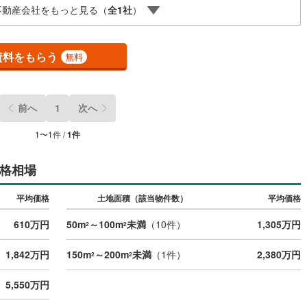
不動産会社をもっと見る（
全
1
社
）
資料をもらう
無料
前へ
1
次へ
1
〜
1
件 /
1
件
格相場
平均価格
土地面積（該当物件数）
平均価格
610万円
50m
～100m
未満
（
10
件）
1,305万円
2
2
1,842万円
150m
～200m
未満
（
1
件）
2,380万円
2
2
5,550万円