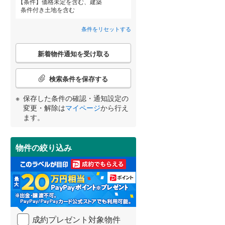
条件
価格未定を含む、建築
京丹後市
(
0
)
阪急嵐山線
(
0
)
条件付き土地を含む
東野竹田
(
3
)
乙訓郡大山崎町
京都丹後鉄道宮豊線
(
0
(
)
0
)
条件をリセットする
綴喜郡宇治田原町
(
1
)
詳しく見る
こ
新着物件通知を受け取る
宮崎
鹿児島
沖縄
の
相楽郡精華町
(
0
)
検
索
検索条件を保存する
与謝郡伊根町
(
1
)
条
件
保存した条件の確認・通知設定の
で
する
る
変更・解除は
マイページ
から行え
条件をリセットする
条件をリセットする
条件をリセットする
条件をリセットする
条件をリセットする
条件をリセットする
通
ます。
知
を
受
物件の絞り込み
け
取
る
・
条
件
を
成約プレゼント対象物件
マ