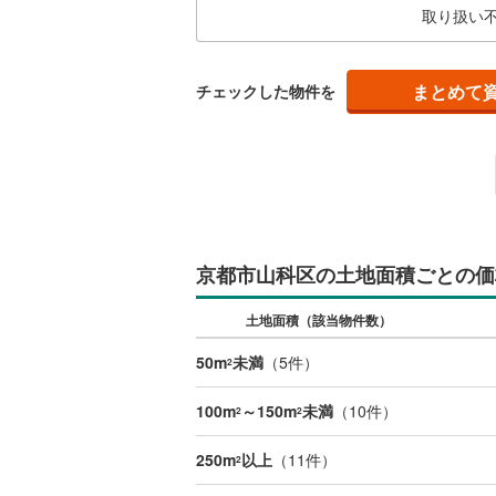
取り扱い
まとめて
チェックした物件を
京都市山科区の土地面積ごとの価
土地面積（該当物件数）
50m
未満
（
5
件）
2
100m
～150m
未満
（
10
件）
2
2
250m
以上
（
11
件）
2