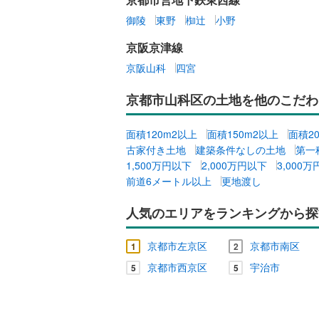
御陵
東野
椥辻
小野
京阪京津線
京阪山科
四宮
京都市山科区の土地を他のこだわ
面積120m2以上
面積150m2以上
面積2
古家付き土地
建築条件なしの土地
第一
1,500万円以下
2,000万円以下
3,000
前道6メートル以上
更地渡し
人気のエリアをランキングから探
京都市左京区
京都市南区
1
2
京都市西京区
宇治市
5
5