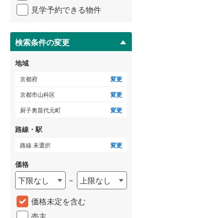
イ
見学予約できる物件
ペ
ー
ジ
に
検索条件の変更
保
存
地域
す
る
京都府
変更
京都市山科区
変更
厨子奥苗代元町
変更
路線・駅
路線 未選択
変更
価格
下限なし
上限なし
~
価格未定を含む
売主