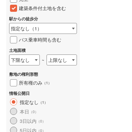
建築条件付土地を含む
駅からの徒歩分
指定なし
（
1
）
バス乗車時間も含む
土地面積
下限なし
上限なし
~
敷地の権利形態
所有権のみ
（
1
）
情報公開日
指定なし
（
1
）
本日
（
0
）
3日以内
（
0
）
5日以内
（
0
）