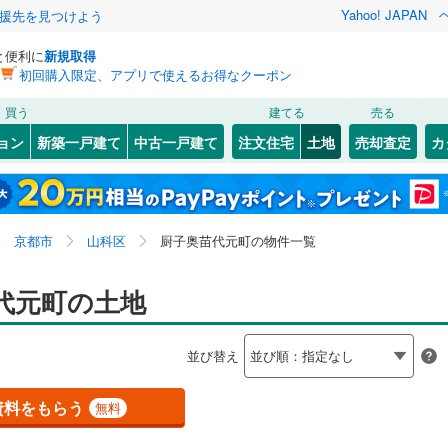
Yahoo! JAPAN
援先を見つけよう
と便利に
新規取得
初回購入限定、アプリで使えるお得なクーポン
検索条件を保存しました
買う
建てる
売る
（JR西日本）
(
1
)
小浜線
(
0
)
建ち方、日当たり
ョン
新築一戸建て
中古一戸建て
注文住宅
土地
売却査定
カ
この検索条件の新着物件通知は、
マイページ
から設定できます。
福知山線
(
0
)
以上
（
0
）
角地
（
0
）
田
(
1
)
上京区
大塚丹田
(
35
(
1
)
)
岩手
宮城
秋田
山形
奈良線
(
0
)
0
）
整形地
（
0
）
町
3
)
(
1
)
東山区
上花山講田町
(
20
)
(
1
)
京都府、京都市山科区、厨子奥苗代元町、価格未定を含
神奈川
埼玉
千葉
茨城
幹線
(
0
)
京都市
山科区
厨子奥苗代元町の物件一覧
林寺
(
2
)
右京区
勧修寺東北出町
(
98
)
(
1
)
む、建築条件付き土地を含む
契約、入居関連など
原町
7
)
(
1
)
西京区
北花山山田町
(
54
)
(
3
)
長野
富山
石川
福井
代元町の土地
地下鉄烏丸線
(
0
)
京都市営地下鉄東西線
(
1
)
（
0
）
第一種低層住居専用地域
（
0
）
町
(
1
)
小山南溝町
(
1
)
閉じる
閉じる
お気に入りリストを見る
お気に入りリストを見る
閉じる
閉じる
(
12
)
舞鶴市
(
5
)
岐阜
静岡
三重
線
(
0
)
京福電気鉄道嵐山本線
(
0
)
検索条件を保存する
並び替え
原町
(
1
)
四ノ宮神田町
(
2
)
5
)
宮津市
(
2
)
叡山本線
(
0
)
嵯峨野観光鉄道
(
0
)
マイページ
駅が始発駅
（
0
）
海まで2km以内
（
0
）
兵庫
京都
滋賀
奈良
田町
(
1
)
厨子奥尾上町
(
1
)
資料をもらう
無料
3
)
向日市
(
15
)
線
(
0
)
京阪京津線
(
1
)
(
1
)
椥辻中在家町
(
2
)
応