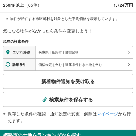
250m
以上
（
65
件）
1,724万円
2
物件が所在する市区町村を対象とした平均価格を表示しています。
気になる物件がなかったら
条件を変更しよう！
現在の検索条件
兵庫県｜姫路市｜飾磨区構
エリア/路線
価格未定を含む｜建築条件付き土地を含む
詳細条件
こ
新着物件通知を受け取る
の
検
索
検索条件を保存する
条
件
保存した条件の確認・通知設定の変更・解除は
マイページ
から行
で
えます。
通
知
姫路市の土地をランキングから探す