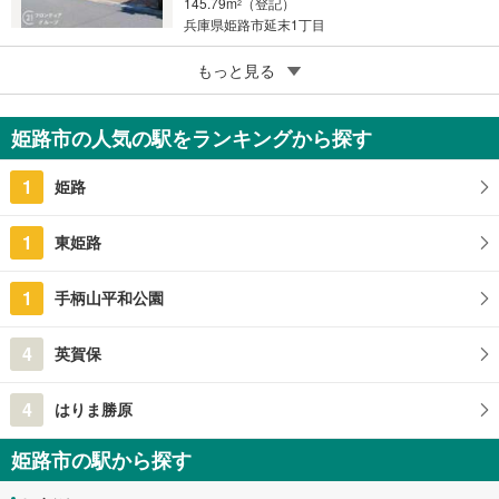
145.79m
（登記）
2
兵庫県姫路市延末1丁目
4
もっと見る
成約でもらえる
姫路市香寺町中仁野
2,280万円
姫路市の人気の駅をランキングから探す
1040m
2
兵庫県姫路市香寺町中仁野
1
姫路
1
東姫路
1
手柄山平和公園
4
英賀保
4
はりま勝原
姫路市の駅から探す