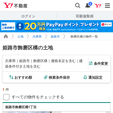
Yahoo!不動産
検索
通知
i
ログイン
ID新規取得
土地
兵庫県
姫路市
飾磨区構の物件一覧
姫路市飾磨区構の土地
兵庫県｜姫路市｜飾磨区構｜価格未定を含む｜建
条件変更
築条件付き土地を含む
おすすめ順
検索条件保存
通知設定
1
件
すべての物件をチェックする
姫路市飾磨区構1丁目