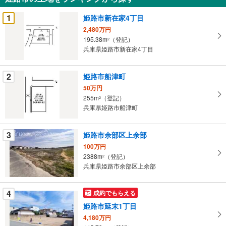
を
受
1
姫路市新在家4丁目
け
2,480万円
取
195.38m
（登記）
2
る
兵庫県姫路市新在家4丁目
・
条
2
姫路市船津町
件
50万円
を
255m
（登記）
2
マ
兵庫県姫路市船津町
イ
ペ
3
姫路市余部区上余部
ー
ジ
100万円
2388m
（登記）
に
2
兵庫県姫路市余部区上余部
保
存
す
4
成約でもらえる
る
姫路市延末1丁目
4,180万円