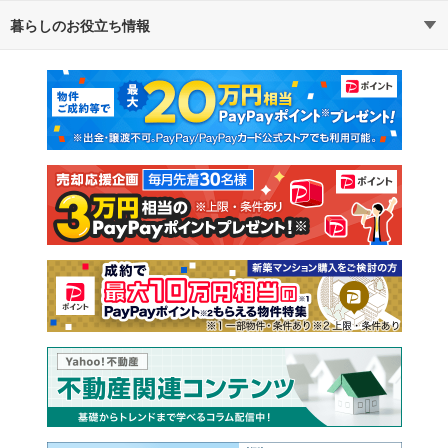
暮らしのお役立ち情報
不動産・住宅
賃貸住宅
通勤・通学時間から探す
地図から探す
マンションカタログ
教えて！住まいの先生
新築マンション
中古マンション
新築一戸建て
中古一戸建て
注文住宅
土地
売却査定