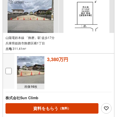
山陽電鉄本線 「飾磨」駅 徒歩17分
兵庫県姫路市飾磨区構1丁目
土地
311.41m
2
3,380万円
画像
16
枚
株式会社Sun Climb
資料をもらう
（無料）