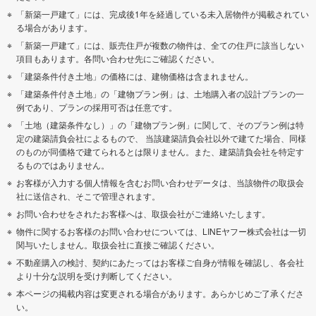
「新築一戸建て」には、完成後1年を経過している未入居物件が掲載されてい
る場合があります。
「新築一戸建て」には、販売住戸が複数の物件は、全ての住戸に該当しない
項目もあります。各問い合わせ先にご確認ください。
「建築条件付き土地」の価格には、建物価格は含まれません。
「建築条件付き土地」の「建物プラン例」は、土地購入者の設計プランの一
例であり、プランの採用可否は任意です。
「土地（建築条件なし）」の「建物プラン例」に関して、そのプラン例は特
定の建築請負会社によるもので、 当該建築請負会社以外で建てた場合、同様
のものが同価格で建てられるとは限りません。また、建築請負会社を特定す
るものではありません。
お客様が入力する個人情報を含むお問い合わせデータは、当該物件の取扱会
社に送信され、そこで管理されます。
お問い合わせをされたお客様へは、取扱会社がご連絡いたします。
物件に関するお客様のお問い合わせについては、LINEヤフー株式会社は一切
関与いたしません。取扱会社に直接ご確認ください。
不動産購入の検討、契約にあたってはお客様ご自身が情報を確認し、各会社
より十分な説明を受け判断してください。
本ページの掲載内容は変更される場合があります。あらかじめご了承くださ
い。