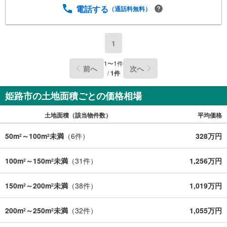
電話する
（通話料無料）
1
1
〜
1
件
前へ
次へ
/
1
件
姫路市の土地面積ごとの価格相場
土地面積（該当物件数）
平均価格
50m
～100m
未満
（
6
件）
328万円
2
2
100m
～150m
未満
（
31
件）
1,256万円
2
2
150m
～200m
未満
（
38
件）
1,019万円
2
2
200m
～250m
未満
（
32
件）
1,055万円
2
2