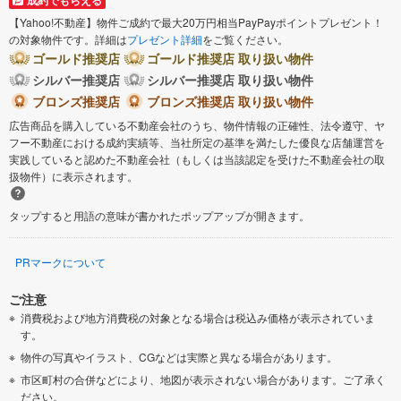
【Yahoo!不動産】物件ご成約で最大20万円相当PayPayポイントプレゼント！
の対象物件です。詳細は
プレゼント詳細
をご覧ください。
ゴールド推奨店
ゴールド推奨店 取り扱い物件
シルバー推奨店
シルバー推奨店 取り扱い物件
ブロンズ推奨店
ブロンズ推奨店 取り扱い物件
広告商品を購入している不動産会社のうち、物件情報の正確性、法令遵守、ヤ
フー不動産における成約実績等、当社所定の基準を満たした優良な店舗運営を
実践していると認めた不動産会社（もしくは当該認定を受けた不動産会社の取
扱物件）に表示されます。
タップすると用語の意味が書かれたポップアップが開きます。
PRマークについて
ご注意
消費税および地方消費税の対象となる場合は税込み価格が表示されていま
す。
物件の写真やイラスト、CGなどは実際と異なる場合があります。
市区町村の合併などにより、地図が表示されない場合があります。ご了承く
ださい。