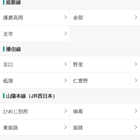
姫新線
播磨高岡
余部
太市
播但線
京口
野里
砥堀
仁豊野
山陽本線（JR西日本）
ひめじ別所
御着
東姫路
姫路