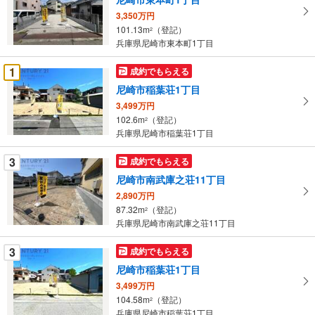
取
3,350万円
る
101.13m
（登記）
2
・
兵庫県尼崎市東本町1丁目
条
件
1
成約でもらえる
を
尼崎市稲葉荘1丁目
マ
3,499万円
イ
102.6m
（登記）
2
ペ
兵庫県尼崎市稲葉荘1丁目
ー
ジ
3
成約でもらえる
に
尼崎市南武庫之荘11丁目
保
2,890万円
存
87.32m
（登記）
2
す
兵庫県尼崎市南武庫之荘11丁目
る
3
成約でもらえる
尼崎市稲葉荘1丁目
3,499万円
104.58m
（登記）
2
兵庫県尼崎市稲葉荘1丁目