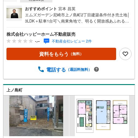
おすすめポイント
宮本 昌英
エムズガーデン尼崎市上ノ島町2丁目建築条件付き売土地│
3LDK＋駐車1台可＼南東角地で、明るく開放感あふれる住
まい/◇耐震等級3・断熱等性能等級5取得◇LDK18.6帖でゆ
ったり◇キッチンにはパナソニック製の設備を採用◇会話
株式会社ハッピーホーム不動産販売
の弾む対面式システムキッチン◇カラーセレクト可能◇バ
-.--
不動産会社レビュー 2件
ルコニー4箇所 洗濯物の多い日にも便利◇WIC・SCL等、
各部屋収納充実◇安心の小・中学校徒歩圏内【教育施設】
資料をもらう
（無料）
尼崎市立立花北小学校:徒歩9分尼崎市立立花中学校:徒歩7
分【商業・その他施設】FRESCO（フレスコ） 立花店:徒
電話する
（通話料無料）
歩10分ローソン尼崎上ノ島店:徒歩4分ライフォート 南塚口
店:徒歩9分尼崎東富松郵便局:徒歩9分上ノ島町で新生活を
始めませんか？皆様からのご連絡を心よりお待ちしており
ます。当物件以外にも豊富な物件情報でお客様お一人おひ
上ノ島町
とりにピッタリの「お住い探し」をお手伝い致します！