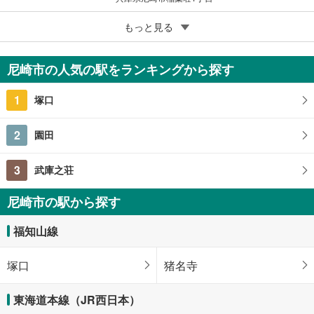
5
もっと見る
成約でもらえる
尼崎市稲葉荘1丁目
2,699万円
尼崎市の人気の駅をランキングから探す
112.2m
（登記）
2
兵庫県尼崎市稲葉荘1丁目
1
塚口
2
園田
3
武庫之荘
尼崎市の駅から探す
福知山線
塚口
猪名寺
東海道本線（JR西日本）