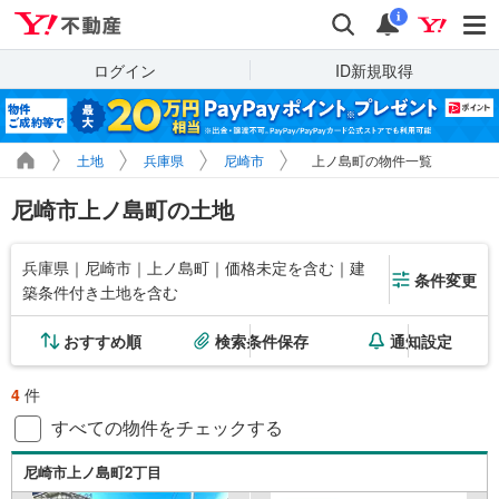
Yahoo!不動産
検索
通知
i
ログイン
ID新規取得
土地
兵庫県
尼崎市
上ノ島町の物件一覧
尼崎市上ノ島町の土地
兵庫県｜尼崎市｜上ノ島町｜価格未定を含む｜建
条件変更
築条件付き土地を含む
おすすめ順
検索条件保存
通知設定
4
件
すべての物件をチェックする
尼崎市上ノ島町2丁目