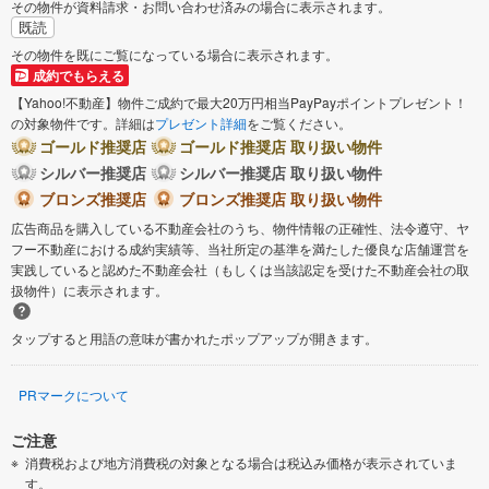
その物件が資料請求・お問い合わせ済みの場合に表示されます。
既読
その物件を既にご覧になっている場合に表示されます。
成約でもらえる
【Yahoo!不動産】物件ご成約で最大20万円相当PayPayポイントプレゼント！
の対象物件です。詳細は
プレゼント詳細
をご覧ください。
ゴールド推奨店
ゴールド推奨店 取り扱い物件
シルバー推奨店
シルバー推奨店 取り扱い物件
ブロンズ推奨店
ブロンズ推奨店 取り扱い物件
広告商品を購入している不動産会社のうち、物件情報の正確性、法令遵守、ヤ
フー不動産における成約実績等、当社所定の基準を満たした優良な店舗運営を
実践していると認めた不動産会社（もしくは当該認定を受けた不動産会社の取
扱物件）に表示されます。
タップすると用語の意味が書かれたポップアップが開きます。
PRマークについて
ご注意
消費税および地方消費税の対象となる場合は税込み価格が表示されていま
す。