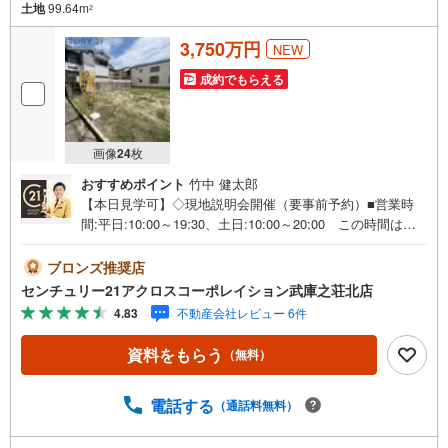
土地
99.64m
2
3,750万円
NEW
成約でもらえる
画像
24
枚
おすすめポイント
竹中 健太郎
【本日見学可】◇現地説明会開催（要事前予約）■営業時
間:平日:10:00～19:30、土日:10:00～20:00 この時間はお
電話でのご案内がスムーズです。【物件の特徴】・土地面
積99.64平米の売地です。間口が7mある整形地で、建築条
ブロンズ推奨店
件ありません。小学校まで徒歩約5分。＝＝センチュリー21
センチュリー21アクロスコーポレイション武庫之荘北店
アクロスグループの3つの特徴＝＝＝■センチュリー21グル
4.83
不動産会社レビュー 6件
ープで28年連続No.1（1997年～2024年兵庫地区仲介実績）
尼崎・伊丹・西宮・宝塚にて8店舗展開中。阪神間での購
資料をもらう
（無料）
入や売却は当店にお任せ下さい■お客様駐車場、キッズスペ
ース完備 8店舗すべて駅前にございますが、お車でのお越
しも大歓迎です。 お子様連れでもご安心ください。■取り
電話する
（通話料無料）
扱い物件多数ございます。 地域密着の当店では2000万円
台の新築戸建や、1000万円台の中古マンションを始め多数