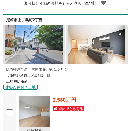
取り扱い不動産会社をもっと見る（
全
1
社
）
物件を取り扱っています。Yahoo！不動産に掲載しきれな
い物件もご紹介できます。お気軽にお問合せください。弊
社ホームページへは「C21アクロス」で検索！
尼崎市上ノ島町2丁目
阪急神戸本線 「武庫之荘」駅 徒歩13分
兵庫県尼崎市上ノ島町2丁目
土地
66.14m
2
建築条件付き土地
2,580万円
成約でもらえる
画像
36
枚