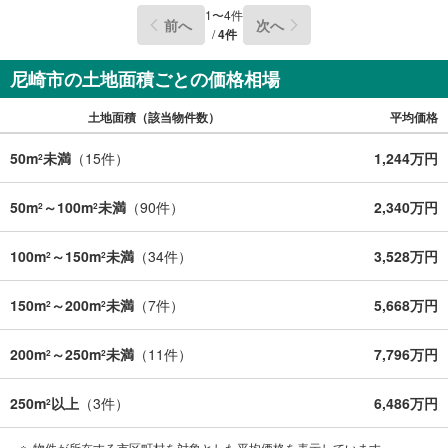
1
〜
4
件
前へ
次へ
/
4
件
尼崎市の土地面積ごとの価格相場
土地面積（該当物件数）
平均価格
50m
未満
（
15
件）
1,244万円
2
50m
～100m
未満
（
90
件）
2,340万円
2
2
100m
～150m
未満
（
34
件）
3,528万円
2
2
150m
～200m
未満
（
7
件）
5,668万円
2
2
200m
～250m
未満
（
11
件）
7,796万円
2
2
250m
以上
（
3
件）
6,486万円
2
物件が所在する市区町村を対象とした平均価格を表示しています。