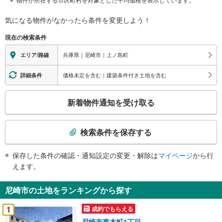
気になる物件がなかったら
条件を変更しよう！
現在の検索条件
兵庫県｜尼崎市｜上ノ島町
エリア/路線
価格未定を含む｜建築条件付き土地を含む
詳細条件
こ
新着物件通知を受け取る
の
検
索
検索条件を保存する
条
件
保存した条件の確認・通知設定の変更・解除は
マイページ
から行
で
えます。
通
知
尼崎市の土地をランキングから探す
を
受
1
成約でもらえる
け
尼崎市東本町1丁目