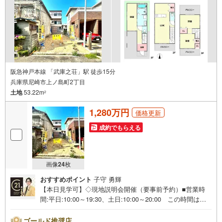
阪急神戸本線 「武庫之荘」駅 徒歩15分
兵庫県尼崎市上ノ島町2丁目
土地
53.22m
2
1,280万円
価格更新
成約でもらえる
画像
24
枚
おすすめポイント
子守 勇輝
【本日見学可】◇現地説明会開催（要事前予約）■営業時
間:平日:10:00～19:30、土日:10:00～20:00 この時間はお
電話でのご案内がスムーズです。【物件の特徴】・建築条
件ございません。お好みの工務店で建築が可能です。阪急
ゴールド推奨店