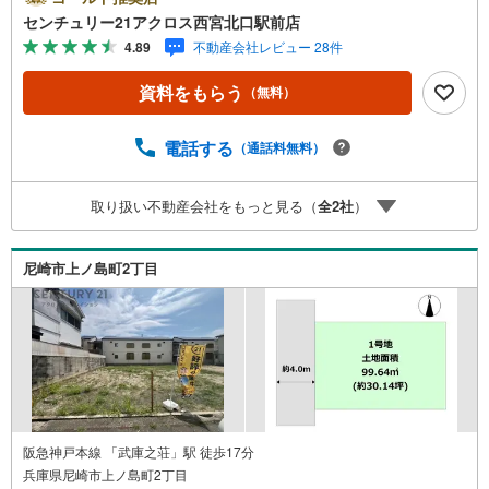
神戸線「武庫之荘」駅まで徒歩15分です。＝＝センチュリ
センチュリー21アクロス西宮北口駅前店
ー21アクロスグループの3つの特徴＝＝＝■センチュリー21
4.89
不動産会社レビュー 28件
グループで28年連続No.1（1997年～2024年兵庫地区仲介実
績） 尼崎・伊丹・西宮・宝塚にて8店舗展開中。阪神間で
資料をもらう
（無料）
の購入や売却は当店にお任せ下さい■お客様駐車場、キッズ
スペース完備 8店舗すべて駅前にございますが、お車での
お越しも大歓迎です。 お子様連れでもご安心ください。■
電話する
（通話料無料）
取り扱い物件多数ございます。 地域密着の当店では2000
万円台の新築戸建や、1000万円台の中古マンションを始め
取り扱い不動産会社をもっと見る（
全
2
社
）
多数物件を取り扱っています。Yahoo！不動産に掲載しき
れない物件もご紹介できます。お気軽にお問合せくださ
い。弊社ホームページへは「C21アクロス」で検索！
尼崎市上ノ島町2丁目
阪急神戸本線 「武庫之荘」駅 徒歩17分
兵庫県尼崎市上ノ島町2丁目