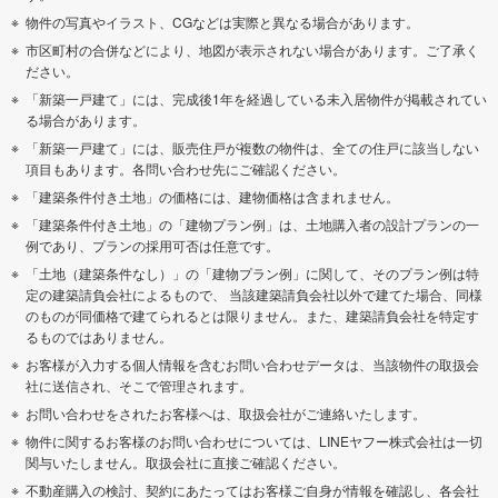
物件の写真やイラスト、CGなどは実際と異なる場合があります。
市区町村の合併などにより、地図が表示されない場合があります。ご了承く
ださい。
「新築一戸建て」には、完成後1年を経過している未入居物件が掲載されてい
る場合があります。
「新築一戸建て」には、販売住戸が複数の物件は、全ての住戸に該当しない
項目もあります。各問い合わせ先にご確認ください。
「建築条件付き土地」の価格には、建物価格は含まれません。
「建築条件付き土地」の「建物プラン例」は、土地購入者の設計プランの一
例であり、プランの採用可否は任意です。
「土地（建築条件なし）」の「建物プラン例」に関して、そのプラン例は特
定の建築請負会社によるもので、 当該建築請負会社以外で建てた場合、同様
のものが同価格で建てられるとは限りません。また、建築請負会社を特定す
るものではありません。
お客様が入力する個人情報を含むお問い合わせデータは、当該物件の取扱会
社に送信され、そこで管理されます。
お問い合わせをされたお客様へは、取扱会社がご連絡いたします。
物件に関するお客様のお問い合わせについては、LINEヤフー株式会社は一切
関与いたしません。取扱会社に直接ご確認ください。
不動産購入の検討、契約にあたってはお客様ご自身が情報を確認し、各会社