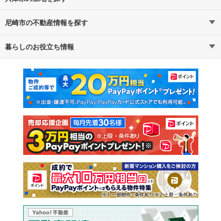
尼崎市の不動産情報を探す
路線・駅から探す
地域から探す
暮らしのお役立ち情報
不動産・住宅
賃貸住宅
通勤・通学時間から探す
地図から探す
マンションカタログ
教えて！住まいの先生
新築マンション
中古マンション
新築一戸建て
中古一戸建て
注文住宅
土地
売却査定