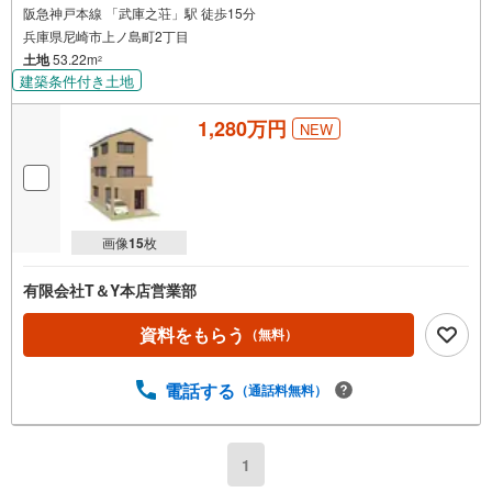
阪急神戸本線 「武庫之荘」駅 徒歩15分
兵庫県尼崎市上ノ島町2丁目
土地
53.22m
2
建築条件付き土地
1,280万円
NEW
画像
15
枚
有限会社T＆Y本店営業部
資料をもらう
（無料）
電話する
（通話料無料）
1