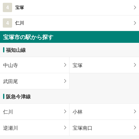
4
宝塚
4
仁川
宝塚市の駅から探す
福知山線
中山寺
宝塚
武田尾
阪急今津線
仁川
小林
逆瀬川
宝塚南口