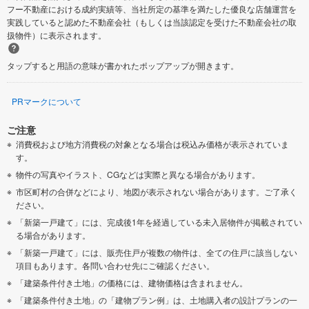
フー不動産における成約実績等、当社所定の基準を満たした優良な店舗運営を
実践していると認めた不動産会社（もしくは当該認定を受けた不動産会社の取
扱物件）に表示されます。
タップすると用語の意味が書かれたポップアップが開きます。
PRマークについて
ご注意
消費税および地方消費税の対象となる場合は税込み価格が表示されていま
す。
物件の写真やイラスト、CGなどは実際と異なる場合があります。
市区町村の合併などにより、地図が表示されない場合があります。ご了承く
ださい。
「新築一戸建て」には、完成後1年を経過している未入居物件が掲載されてい
る場合があります。
「新築一戸建て」には、販売住戸が複数の物件は、全ての住戸に該当しない
項目もあります。各問い合わせ先にご確認ください。
「建築条件付き土地」の価格には、建物価格は含まれません。
「建築条件付き土地」の「建物プラン例」は、土地購入者の設計プランの一