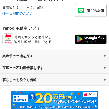
新着物件をいち早くお届け！
友だち追加
便利な機能のご紹介
Yahoo!不動産 アプリ
地図でサクッと物件探し
物件比較が手軽にできる
兵庫県の土地を探す
宝塚市の不動産情報を探す
路線・駅から探す
地域から探す
暮らしのお役立ち情報
不動産・住宅
賃貸住宅
通勤・通学時間から探す
地図から探す
マンションカタログ
教えて！住まいの先生
新築マンション
中古マンション
新築一戸建て
中古一戸建て