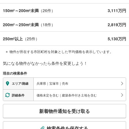
150m
～200m
未満
（
26
件）
3,111万円
2
2
200m
～250m
未満
（
18
件）
2,819万円
2
2
250m
以上
（
25
件）
5,130万円
2
物件が所在する市区町村を対象とした平均価格を表示しています。
気になる物件がなかったら
条件を変更しよう！
現在の検索条件
兵庫県｜宝塚市｜売布
エリア/路線
価格未定を含む｜建築条件付き土地を含む
詳細条件
こ
新着物件通知を受け取る
の
検
索
検索条件を保存する