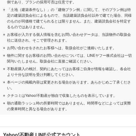
例であり、プランの採用可否は任意です。
「土地（建築条件なし）」の「建物プラン例」に関して、そのプラン例は特
定の建築請負会社によるもので、 当該建築請負会社以外で建てた場合、同様
のものが同価格で建てられるとは限りません。また、建築請負会社を特定す
るものではありません。
お客様が入力する個人情報を含むお問い合わせデータは、当該物件の取扱会
社に送信され、そこで管理されます。
お問い合わせをされたお客様へは、取扱会社がご連絡いたします。
物件に関するお客様のお問い合わせについては、LINEヤフー株式会社は一切
関与いたしません。取扱会社に直接ご確認ください。
不動産購入の検討、契約にあたってはお客様ご自身が情報を確認し、各会社
より十分な説明を受け判断してください。
本ページの掲載内容は変更される場合があります。あらかじめご了承くださ
い。
クチコミはYahoo!不動産が独自で収集したものを表示しています。
朝の通勤ラッシュ時の所要時間ではありません。時間帯などによっては実際
の乗車時間と異なる場合があります。
Yahoo!不動産 LINE公式アカウント