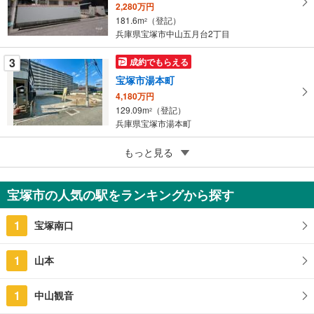
保
2,280万円
存
181.6m
（登記）
2
す
兵庫県宝塚市中山五月台2丁目
る
3
成約でもらえる
宝塚市湯本町
4,180万円
129.09m
（登記）
2
兵庫県宝塚市湯本町
5
もっと見る
成約でもらえる
宝塚市仁川台
3,845万円
宝塚市の人気の駅をランキングから探す
222.28m
（登記）
2
兵庫県宝塚市仁川台
1
宝塚南口
1
山本
1
中山観音