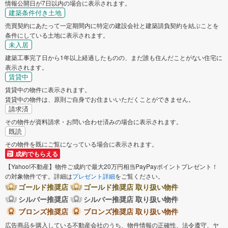
情報公開日が7日以内の場合に表示されます。
建築条件付き土地
売買契約にあたって一定期間内に特定の建設会社と建築請負契約を結ぶことを
条件にしている土地に表示されます。
未入居
建築工事完了日から1年以上経過したものの、まだ誰も住んだことがない住宅に
表示されます。
賃貸中
賃貸中の物件に表示されます。
賃貸中の物件は、原則ご自身でお住まいいただくことができません。
請求済
その物件が資料請求・お問い合わせ済みの場合に表示されます。
既読
その物件を既にご覧になっている場合に表示されます。
成約でもらえる
【Yahoo!不動産】物件ご成約で最大20万円相当PayPayポイントプレゼント！
の対象物件です。詳細は
プレゼント詳細
をご覧ください。
ゴールド推奨店
ゴールド推奨店 取り扱い物件
シルバー推奨店
シルバー推奨店 取り扱い物件
ブロンズ推奨店
ブロンズ推奨店 取り扱い物件
広告商品を購入している不動産会社のうち、物件情報の正確性、法令遵守、ヤ