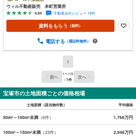
地としてもご検討可能です。建物のプランニングや工務
ウィル不動産販売 本町営業所
店、ハウスメーカーのご紹介も可能ですのでお気軽にお申
4.94
不動産会社レビュー 18件
しつけくださいませ。第1種中高層住居専用地域の落ち着い
た住環境でありながら、買物施設・小学校・公共施設が徒
資料をもらう
（無料）
歩圏に揃う利便性も魅力です。駅近・広さ・自由設計とい
う三拍子が揃った、宝塚エリアでも希少な土地です。
電話する
（通話料無料）
1
1
〜
1
件
前へ
次へ
/
1
件
宝塚市の土地面積ごとの価格相場
土地面積（該当物件数）
平均価格
50m
～100m
未満
（
6
件）
1,766万円
2
2
100m
～150m
未満
（
23
件）
2,946万円
2
2