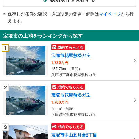
条
件
保存した条件の確認・通知設定の変更・解除は
マイページ
から行
で
えます。
通
知
宝塚市の土地をランキングから探す
を
受
1
成約でもらえる
け
宝塚市花屋敷松ガ丘
取
1,780万円
る
157.78m
（登記）
2
・
兵庫県宝塚市花屋敷松ガ丘
条
件
2
成約でもらえる
を
宝塚市花屋敷松ガ丘
マ
1,780万円
イ
150m
（登記）
2
ペ
兵庫県宝塚市花屋敷松ガ丘
ー
ジ
3
成約でもらえる
に
宝塚市中山五月台2丁目