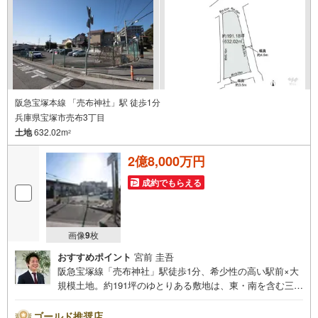
阪急宝塚本線 「売布神社」駅 徒歩1分
兵庫県宝塚市売布3丁目
土地
632.02m
2
2億8,000万円
成約でもらえる
画像
9
枚
おすすめポイント
宮前 圭吾
阪急宝塚線「売布神社」駅徒歩1分、希少性の高い駅前×大
規模土地。約191坪のゆとりある敷地は、東・南を含む三方
角地で開放感と採光・通風に優れています。建築条件はな
く、戸建住宅はもちろん、二世帯住宅や併用住宅、事業用
ゴールド推奨店