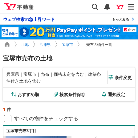
Yahoo!不動産
検索
通知
ウェブ検索の急上昇ワード
もっとみる
土地
兵庫県
宝塚市
売布の物件一覧
宝塚市売布の土地
兵庫県｜宝塚市｜売布｜価格未定を含む｜建築条
条件変更
件付き土地を含む
おすすめ順
検索条件保存
通知設定
1
件
すべての物件をチェックする
宝塚市売布3丁目