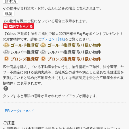
請求済
その物件が資料請求・お問い合わせ済みの場合に表示されます。
既読
その物件を既にご覧になっている場合に表示されます。
成約でもらえる
【Yahoo!不動産】物件ご成約で最大20万円相当PayPayポイントプレゼント！
の対象物件です。詳細は
プレゼント詳細
をご覧ください。
ゴールド推奨店
ゴールド推奨店 取り扱い物件
シルバー推奨店
シルバー推奨店 取り扱い物件
ブロンズ推奨店
ブロンズ推奨店 取り扱い物件
広告商品を購入している不動産会社のうち、物件情報の正確性、法令遵守、ヤ
フー不動産における成約実績等、当社所定の基準を満たした優良な店舗運営を
実践していると認めた不動産会社（もしくは当該認定を受けた不動産会社の取
扱物件）に表示されます。
タップすると用語の意味が書かれたポップアップが開きます。
PRマークについて
ご注意
消費税および地方消費税の対象となる場合は税込み価格が表示されていま