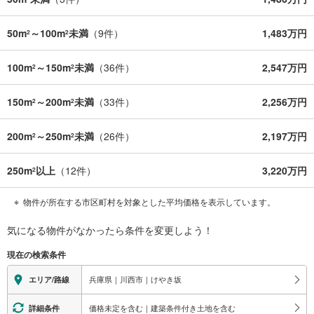
50m
～100m
未満
（
9
件）
1,483万円
2
2
100m
～150m
未満
（
36
件）
2,547万円
2
2
150m
～200m
未満
（
33
件）
2,256万円
2
2
200m
～250m
未満
（
26
件）
2,197万円
2
2
250m
以上
（
12
件）
3,220万円
2
物件が所在する市区町村を対象とした平均価格を表示しています。
気になる物件がなかったら
条件を変更しよう！
現在の検索条件
兵庫県｜川西市｜けやき坂
エリア/路線
価格未定を含む｜建築条件付き土地を含む
詳細条件