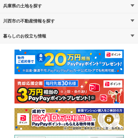
兵庫県の土地を探す
川西市の不動産情報を探す
路線・駅から探す
地域から探す
暮らしのお役立ち情報
不動産・住宅
賃貸住宅
通勤・通学時間から探す
地図から探す
マンションカタログ
教えて！住まいの先生
新築マンション
中古マンション
新築一戸建て
中古一戸建て
注文住宅
土地
売却査定