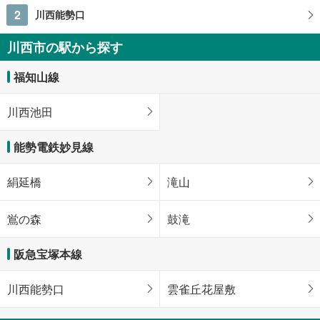
2
川西能勢口
川西市の駅から探す
福知山線
川西池田
能勢電鉄妙見線
絹延橋
滝山
鴬の森
鼓滝
阪急宝塚本線
川西能勢口
雲雀丘花屋敷