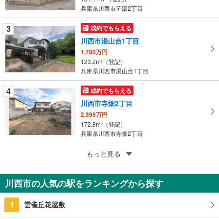
イ
兵庫県川西市笹部2丁目
ペ
ー
3
成約でもらえる
ジ
川西市湯山台1丁目
に
1,780万円
保
123.2m
（登記）
2
存
兵庫県川西市湯山台1丁目
す
る
4
成約でもらえる
川西市寺畑2丁目
2,398万円
172.8m
（登記）
2
兵庫県川西市寺畑2丁目
5
川西市松が丘町
もっと見る
2,980万円
196.67m
（登記）
2
川西市の人気の駅をランキングから探す
兵庫県川西市松が丘町
1
雲雀丘花屋敷