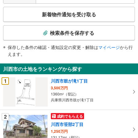
こ
新着物件通知を受け取る
の
検
索
検索条件を保存する
条
件
保存した条件の確認・通知設定の変更・解除は
マイページ
から行
で
えます。
通
知
川西市の土地をランキングから探す
を
受
1
川西市鼓が滝1丁目
け
3,500万円
取
1360m
（登記）
2
る
兵庫県川西市鼓が滝1丁目
・
条
2
成約でもらえる
件
川西市笹部2丁目
を
1,250万円
マ
131.17m
（登記）
2