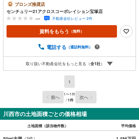
件無しの土地です。お好きなハウスメーカーで建築可能。
ブロンズ推奨店
閑静な住宅地に立地してます。＝＝＝＝＝センチュリー21
センチュリー21アクロスコーポレイション宝塚店
アクロスグループの3つの特徴＝＝＝＝＝＝■センチュリー
-.--
不動産会社レビュー 2件
21グループで28年連続No.1（1997年～2024年兵庫地区仲介
実績） 西宮・尼崎・伊丹・宝塚にて8店舗展開中。阪神間
資料をもらう
（無料）
での購入や売却は当店にお任せ下さい■お客様駐車場、キッ
ズスペースがございます。 8店舗すべて駅前にございます
が、お車でのお越しも大歓迎です。 お子様連れでもご安
電話する
（通話料無料）
心ください。■取り扱い物件多数ございます。 地域密着の
当店では2000万円台の新築戸建や、1000万円台の中古マン
取り扱い不動産会社をもっと見る（
全
1
社
）
ションを始め多数物件を取り扱っています。Yahoo！不動
産に掲載しきれない物件もご紹介できます。お気軽にお問
合せください。弊社ホームページへは「C21アクロス」で
1
検索！
1
〜
1
件
前へ
次へ
/
1
件
川西市の土地面積ごとの価格相場
土地面積（該当物件数）
平均価格
50m
未満
（
3
件）
1,486万円
2