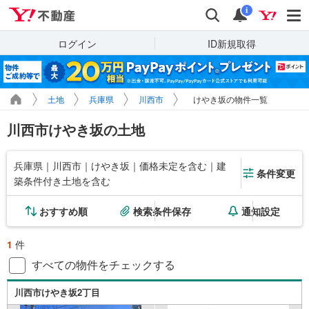
Yahoo!不動産
検索
通知
i
ログイン
ID新規取得
土地
兵庫県
川西市
けやき坂の物件一覧
川西市けやき坂の土地
兵庫県｜川西市｜けやき坂｜価格未定を含む｜建
条件変更
築条件付き土地を含む
おすすめ順
検索条件保存
通知設定
1
件
すべての物件をチェックする
川西市けやき坂2丁目