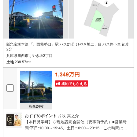
阪急宝塚本線 「川西能勢口」駅 バス21分 けやき坂二丁目 バス停下車 徒歩
2分
兵庫県川西市けやき坂2丁目
土地
238.57m
2
1,349万円
成約でもらえる
画像
24
枚
おすすめポイント
片牧 真之介
【本日見学可】◇現地説明会開催（要事前予約）■営業時
間:平日:10:00～19:45、土日:10:00～20:15 この時間はお
電話でのご案内がスムーズです。【物件の特徴】・建築条