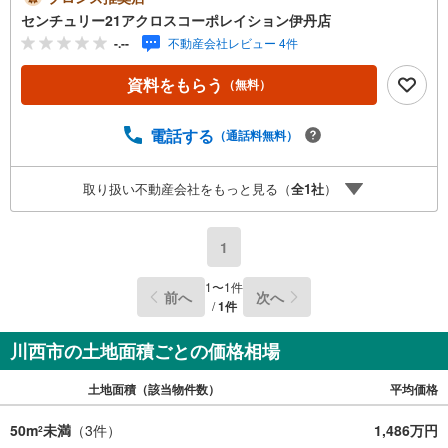
ロスグループの3つの特徴＝＝＝＝＝＝■センチュリー21グ
センチュリー21アクロスコーポレイション伊丹店
ループで26年連続No.1（1997年～2022年兵庫地区仲介実
-.--
不動産会社レビュー 4件
績） 西宮・尼崎・伊丹・宝塚にて8店舗展開中。阪神間で
の購入や売却は当店にお任せ下さい■お客様駐車場、キッズ
資料をもらう
（無料）
スペースがございます。 8店舗すべて駅前にございます
が、お車でのお越しも大歓迎です。 お子様連れでもご安
心ください。■取り扱い物件多数ございます。 地域密着の
電話する
（通話料無料）
当店では2000万円台の新築戸建や、1000万円台の中古マン
ションを始め多数物件を取り扱っています。Yahoo！不動
取り扱い不動産会社をもっと見る（
全
1
社
）
産に掲載しきれない物件もご紹介できます。お気軽にお問
合せください。弊社ホームページへは「C21アクロス」で
検索！
1
1
〜
1
件
前へ
次へ
/
1
件
川西市の土地面積ごとの価格相場
土地面積（該当物件数）
平均価格
50m
未満
（
3
件）
1,486万円
2