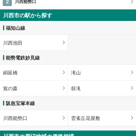
2
川西能勢口
川西市の駅から探す
福知山線
川西池田
能勢電鉄妙見線
絹延橋
滝山
鴬の森
鼓滝
阪急宝塚本線
川西能勢口
雲雀丘花屋敷