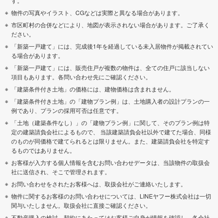
す。
物件の写真やイラスト、CGなどは実際と異なる場合があります。
市区町村の合併などにより、地図が表示されない場合があります。ご了承く
ださい。
「新築一戸建て」には、完成後1年を経過している未入居物件が掲載されてい
る場合があります。
「新築一戸建て」には、販売住戸が複数の物件は、全ての住戸に該当しない
項目もあります。各問い合わせ先にご確認ください。
「建築条件付き土地」の価格には、建物価格は含まれません。
「建築条件付き土地」の「建物プラン例」は、土地購入者の設計プランの一
例であり、プランの採用可否は任意です。
「土地（建築条件なし）」の「建物プラン例」に関して、そのプラン例は特
定の建築請負会社によるもので、 当該建築請負会社以外で建てた場合、同様
のものが同価格で建てられるとは限りません。また、建築請負会社を特定す
るものではありません。
お客様が入力する個人情報を含むお問い合わせデータは、当該物件の取扱会
社に送信され、そこで管理されます。
お問い合わせをされたお客様へは、取扱会社がご連絡いたします。
物件に関するお客様のお問い合わせについては、LINEヤフー株式会社は一切
関与いたしません。取扱会社に直接ご確認ください。
不動産購入の検討、契約にあたってはお客様ご自身が情報を確認し、各会社