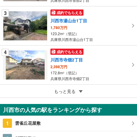
兵庫県川西市笹部2丁目
ペ
ー
3
成約でもらえる
ジ
川西市湯山台1丁目
に
1,780万円
保
123.2m
（登記）
2
存
兵庫県川西市湯山台1丁目
す
る
4
成約でもらえる
川西市寺畑2丁目
2,398万円
172.8m
（登記）
2
兵庫県川西市寺畑2丁目
5
川西市松が丘町
もっと見る
2,980万円
196.67m
（登記）
2
川西市の人気の駅をランキングから探す
兵庫県川西市松が丘町
1
雲雀丘花屋敷