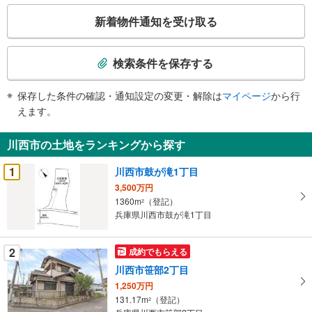
こ
新着物件通知を受け取る
の
検
索
検索条件を保存する
条
件
保存した条件の確認・通知設定の変更・解除は
マイページ
から行
で
えます。
通
知
川西市の土地をランキングから探す
を
受
1
川西市鼓が滝1丁目
け
3,500万円
取
1360m
（登記）
2
る
兵庫県川西市鼓が滝1丁目
・
条
2
成約でもらえる
件
川西市笹部2丁目
を
1,250万円
マ
131.17m
（登記）
2
イ