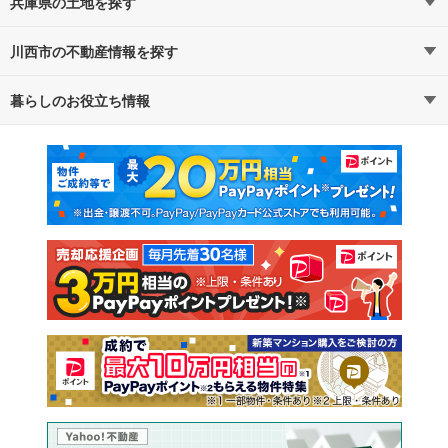
兵庫県の土地を探す
川西市の不動産情報を探す
路線・駅から探す
地域から探す
暮らしのお役立ち情報
不動産・住宅
賃貸住宅
通勤・通学時間から探す
地図から探す
マンションカタログ
教えて！住まいの先生
新築マンション
中古マンション
新築一戸建て
中古一戸建て
注文住宅
土地
売却査定