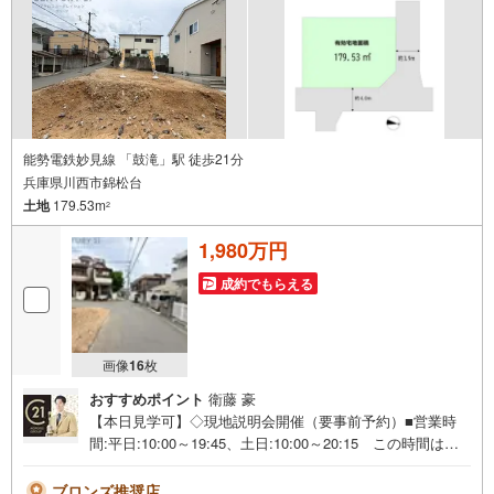
能勢電鉄妙見線 「鼓滝」駅 徒歩21分
兵庫県川西市錦松台
土地
179.53m
2
1,980万円
成約でもらえる
画像
16
枚
おすすめポイント
衛藤 豪
【本日見学可】◇現地説明会開催（要事前予約）■営業時
間:平日:10:00～19:45、土日:10:00～20:15 この時間はお
電話でのご案内がスムーズです。【物件の特徴】・閑静な
住宅地に立地しております＝＝＝＝＝センチュリー21アク
ブロンズ推奨店