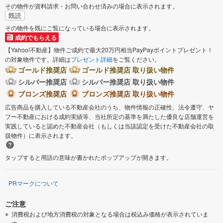
その物件が資料請求・お問い合わせ済みの場合に表示されます。
既読
その物件を既にご覧になっている場合に表示されます。
成約でもらえる
【Yahoo!不動産】物件ご成約で最大20万円相当PayPayポイントプレゼント！
の対象物件です。詳細は
プレゼント詳細
をご覧ください。
ゴールド推奨店
ゴールド推奨店 取り扱い物件
シルバー推奨店
シルバー推奨店 取り扱い物件
ブロンズ推奨店
ブロンズ推奨店 取り扱い物件
広告商品を購入している不動産会社のうち、物件情報の正確性、法令遵守、ヤ
フー不動産における成約実績等、当社所定の基準を満たした優良な店舗運営を
実践していると認めた不動産会社（もしくは当該認定を受けた不動産会社の取
扱物件）に表示されます。
タップすると用語の意味が書かれたポップアップが開きます。
PRマークについて
ご注意
消費税および地方消費税の対象となる場合は税込み価格が表示されていま