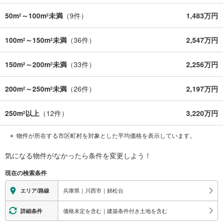
50m
～100m
未満
（
9
件）
1,483万円
2
2
100m
～150m
未満
（
36
件）
2,547万円
2
2
150m
～200m
未満
（
33
件）
2,256万円
2
2
200m
～250m
未満
（
26
件）
2,197万円
2
2
250m
以上
（
12
件）
3,220万円
2
物件が所在する市区町村を対象とした平均価格を表示しています。
気になる物件がなかったら
条件を変更しよう！
現在の検索条件
兵庫県｜川西市｜錦松台
エリア/路線
価格未定を含む｜建築条件付き土地を含む
詳細条件