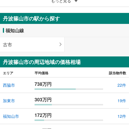
3
丹波篠山市今田町木津
もっと見る
270万円
161m
（登記）
2
丹波篠山市の駅から探す
兵庫県丹波篠山市今田町木津
福知山線
古市
丹波篠山市の周辺地域の価格相場
エリア
平均価格
該当物件数
738万円
西脇市
22件
303万円
加東市
19件
172万円
福知山市
12件