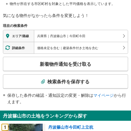
物件が所在する市区町村を対象とした平均価格を表示しています。
気になる物件がなかったら
条件を変更しよう！
現在の検索条件
兵庫県｜丹波篠山市｜今田町今田
エリア/路線
価格未定を含む｜建築条件付き土地を含む
詳細条件
こ
新着物件通知を受け取る
の
検
索
検索条件を保存する
条
件
保存した条件の確認・通知設定の変更・解除は
マイページ
から行
で
えます。
通
知
丹波篠山市の土地をランキングから探す
を
受
1
丹波篠山市今田町上立杭
け