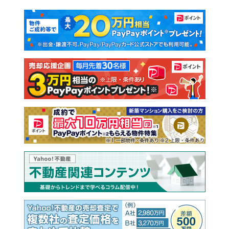
マンションカタログ
教えて！住まいの先生
新築マンション
中古マンション
新築一戸建て
中古一戸建て
注文住宅
土地
売却査定