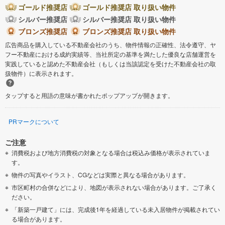
ゴールド推奨店
ゴールド推奨店 取り扱い物件
シルバー推奨店
シルバー推奨店 取り扱い物件
ブロンズ推奨店
ブロンズ推奨店 取り扱い物件
広告商品を購入している不動産会社のうち、物件情報の正確性、法令遵守、ヤ
フー不動産における成約実績等、当社所定の基準を満たした優良な店舗運営を
実践していると認めた不動産会社（もしくは当該認定を受けた不動産会社の取
扱物件）に表示されます。
タップすると用語の意味が書かれたポップアップが開きます。
PRマークについて
ご注意
消費税および地方消費税の対象となる場合は税込み価格が表示されていま
す。
物件の写真やイラスト、CGなどは実際と異なる場合があります。
市区町村の合併などにより、地図が表示されない場合があります。ご了承く
ださい。
「新築一戸建て」には、完成後1年を経過している未入居物件が掲載されてい
る場合があります。