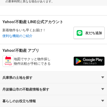
の乗車時間と異なる場合があります。
Yahoo!不動産 LINE公式アカウント
新着物件をいち早くお届け！
友だち追加
便利な機能のご紹介
Yahoo!不動産 アプリ
地図でサクッと物件探し
物件比較が手軽にできる
兵庫県の土地を探す
丹波篠山市の不動産情報を探す
路線・駅から探す
地域から探す
暮らしのお役立ち情報
不動産・住宅
賃貸住宅
通勤・通学時間から探す
地図から探す