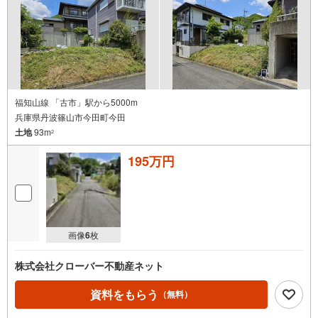
福知山線 「古市」駅から5000m
兵庫県丹波篠山市今田町今田
土地
93m
2
195万円
画像
6
枚
株式会社クローバー不動産ネット
資料をもらう
（無料）