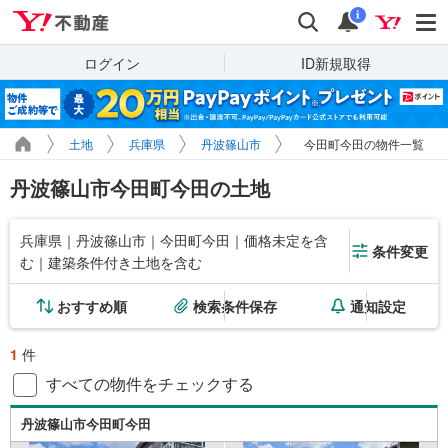
Yahoo!不動産
検索
通知
i
ログイン
ID新規取得
土地
兵庫県
丹波篠山市
今田町今田の物件一覧
丹波篠山市今田町今田の土地
兵庫県｜丹波篠山市｜今田町今田｜価格未定を含
条件変更
む｜建築条件付き土地を含む
おすすめ順
検索条件保存
通知設定
1
件
すべての物件をチェックする
丹波篠山市今田町今田