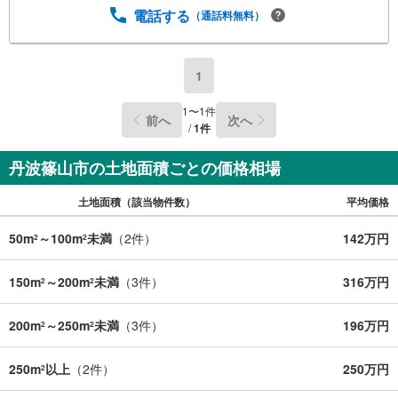
電話する
（通話料無料）
1
1
〜
1
件
前へ
次へ
/
1
件
丹波篠山市の土地面積ごとの価格相場
土地面積（該当物件数）
平均価格
50m
～100m
未満
（
2
件）
142万円
2
2
150m
～200m
未満
（
3
件）
316万円
2
2
200m
～250m
未満
（
3
件）
196万円
2
2
250m
以上
（
2
件）
250万円
2