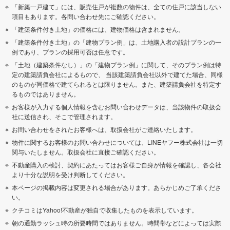
「新築一戸建て」には、販売住戸が複数の物件は、全ての住戸に該当しない
項目もあります。各問い合わせ先にご確認ください。
「建築条件付き土地」の価格には、建物価格は含まれません。
「建築条件付き土地」の「建物プラン例」は、土地購入者の設計プランの一
例であり、プランの採用可否は任意です。
「土地（建築条件なし）」の「建物プラン例」に関して、そのプラン例は特
定の建築請負会社によるもので、 当該建築請負会社以外で建てた場合、同様
のものが同価格で建てられるとは限りません。また、建築請負会社を特定す
るものではありません。
お客様が入力する個人情報を含むお問い合わせデータは、当該物件の取扱会
社に送信され、そこで管理されます。
お問い合わせをされたお客様へは、取扱会社がご連絡いたします。
物件に関するお客様のお問い合わせについては、LINEヤフー株式会社は一切
関与いたしません。取扱会社に直接ご確認ください。
不動産購入の検討、契約にあたってはお客様ご自身が情報を確認し、各会社
より十分な説明を受け判断してください。
本ページの掲載内容は変更される場合があります。あらかじめご了承くださ
い。
クチコミはYahoo!不動産が独自で収集したものを表示しています。
朝の通勤ラッシュ時の所要時間ではありません。時間帯などによっては実際