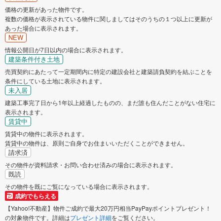
価格の更新があった物件です。
複数の価格が表示されている物件に関しましてはそのうちの１つ以上に更新が
あった場合に表示されます。
NEW
情報公開日が7日以内の場合に表示されます。
建築条件付き土地
売買契約にあたって一定期間内に特定の建設会社と建築請負契約を結ぶことを
条件にしている土地に表示されます。
未入居
建築工事完了日から1年以上経過したものの、まだ誰も住んだことがない住宅に
表示されます。
賃貸中
賃貸中の物件に表示されます。
賃貸中の物件は、原則ご自身でお住まいいただくことができません。
請求済
その物件が資料請求・お問い合わせ済みの場合に表示されます。
既読
その物件を既にご覧になっている場合に表示されます。
成約でもらえる
【Yahoo!不動産】物件ご成約で最大20万円相当PayPayポイントプレゼント！
の対象物件です。詳細は
プレゼント詳細
をご覧ください。