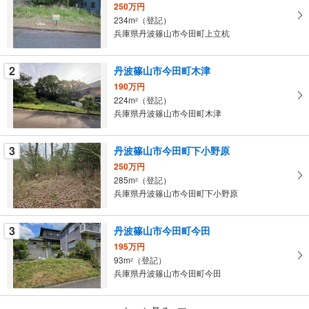
250万円
取
234m
（登記）
2
る
兵庫県丹波篠山市今田町上立杭
・
条
2
丹波篠山市今田町木津
件
190万円
を
224m
（登記）
2
マ
兵庫県丹波篠山市今田町木津
イ
ペ
3
丹波篠山市今田町下小野原
ー
ジ
250万円
285m
（登記）
に
2
兵庫県丹波篠山市今田町下小野原
保
存
す
3
丹波篠山市今田町今田
る
195万円
93m
（登記）
2
兵庫県丹波篠山市今田町今田