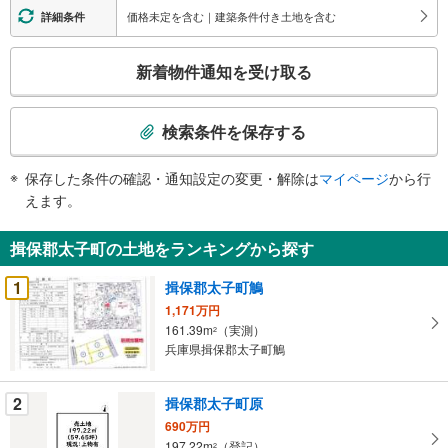
価格未定を含む｜建築条件付き土地を含む
詳細条件
こ
新着物件通知を受け取る
の
検
索
検索条件を保存する
条
件
保存した条件の確認・通知設定の変更・解除は
マイページ
から行
で
えます。
通
知
揖保郡太子町の土地をランキングから探す
を
受
1
揖保郡太子町鵤
け
1,171万円
取
161.39m
（実測）
2
る
兵庫県揖保郡太子町鵤
・
条
2
揖保郡太子町原
件
690万円
を
197.22m
（登記）
2