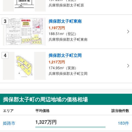
マ
兵庫県揖保郡太子町原
イ
ペ
3
揖保郡太子町東南
ー
ジ
1,197万円
188.51m
（登記）
に
2
兵庫県揖保郡太子町東南
保
存
す
4
揖保郡太子町立岡
る
1,217万円
174.95m
（実測）
2
兵庫県揖保郡太子町立岡
揖保郡太子町の周辺地域の価格相場
エリア
平均価格
該当物件数
1,327万円
姫路市
183件