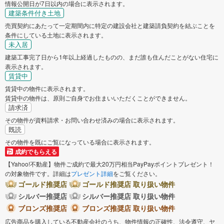
情報公開日が7日以内の場合に表示されます。
建築条件付き土地
売買契約にあたって一定期間内に特定の建設会社と建築請負契約を結ぶことを
条件にしている土地に表示されます。
未入居
建築工事完了日から1年以上経過したものの、まだ誰も住んだことがない住宅に
表示されます。
賃貸中
賃貸中の物件に表示されます。
賃貸中の物件は、原則ご自身でお住まいいただくことができません。
請求済
その物件が資料請求・お問い合わせ済みの場合に表示されます。
既読
その物件を既にご覧になっている場合に表示されます。
成約でもらえる
【Yahoo!不動産】物件ご成約で最大20万円相当PayPayポイントプレゼント！
の対象物件です。詳細は
プレゼント詳細
をご覧ください。
ゴールド推奨店
ゴールド推奨店 取り扱い物件
シルバー推奨店
シルバー推奨店 取り扱い物件
ブロンズ推奨店
ブロンズ推奨店 取り扱い物件
広告商品を購入している不動産会社のうち、物件情報の正確性、法令遵守、ヤ