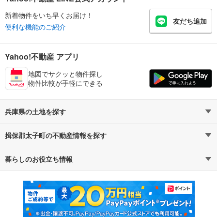
新着物件をいち早くお届け！
友だち追加
便利な機能のご紹介
Yahoo!不動産 アプリ
地図でサクッと物件探し
物件比較が手軽にできる
兵庫県の土地を探す
揖保郡太子町の不動産情報を探す
路線・駅から探す
地域から探す
暮らしのお役立ち情報
不動産・住宅
賃貸住宅
通勤・通学時間から探す
地図から探す
マンションカタログ
教えて！住まいの先生
新築マンション
中古マンション
新築一戸建て
中古一戸建て