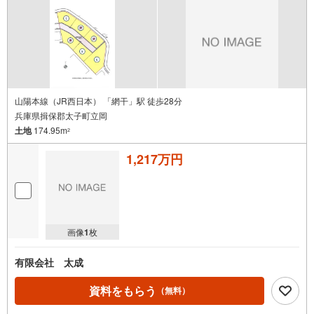
山陽本線（JR西日本） 「網干」駅 徒歩28分
兵庫県揖保郡太子町立岡
土地
174.95m
2
1,217万円
画像
1
枚
有限会社 太成
資料をもらう
（無料）