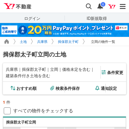
Yahoo!不動産
検索
通知
i
ログイン
ID新規取得
土地
兵庫県
揖保郡太子町
立岡の物件一覧
揖保郡太子町立岡の土地
兵庫県｜揖保郡太子町｜立岡｜価格未定を含む｜
条件変更
建築条件付き土地を含む
おすすめ順
検索条件保存
通知設定
1
件
すべての物件をチェックする
揖保郡太子町立岡