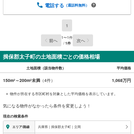
電話する
（通話料無料）
1
1
〜
1
件
前へ
次へ
/
1
件
揖保郡太子町の土地面積ごとの価格相場
土地面積（該当物件数）
平均価格
150m
～200m
未満
（
4
件）
1,068万円
2
2
物件が所在する市区町村を対象とした平均価格を表示しています。
気になる物件がなかったら
条件を変更しよう！
現在の検索条件
兵庫県｜揖保郡太子町｜立岡
エリア/路線