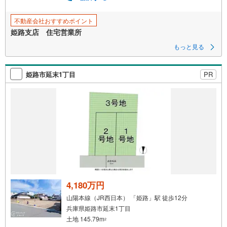
不動産会社おすすめポイント
姫路支店 住宅営業所
もっと見る
姫路市延末1丁目
PR
4,180万円
山陽本線（JR西日本） 「姫路」駅 徒歩12分
兵庫県姫路市延末1丁目
土地 145.79m
2