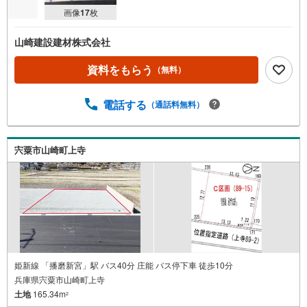
画像
17
枚
山崎建設建材株式会社
資料をもらう
（無料）
電話する
（通話料無料）
宍粟市山崎町上寺
姫新線 「播磨新宮」駅 バス40分 庄能 バス停下車 徒歩10分
兵庫県宍粟市山崎町上寺
土地
165.34m
2