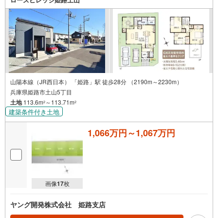
いますお気軽にお問合せください！
山陽本線（JR西日本） 「姫路」駅 徒歩28分 （2190m～2230m）
兵庫県姫路市土山5丁目
土地
113.6m
～113.71m
2
2
建築条件付き土地
1,066万円～1,067万円
画像
17
枚
ヤング開発株式会社 姫路支店