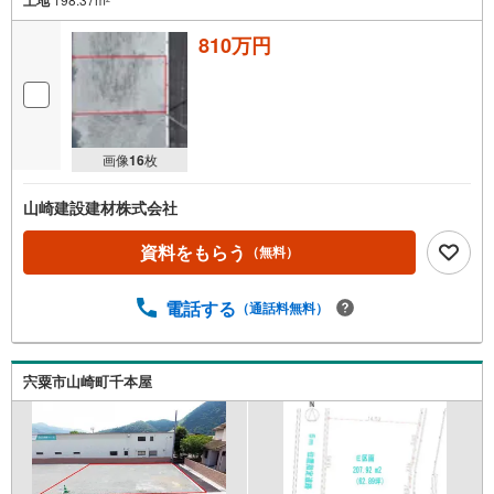
810万円
画像
16
枚
山崎建設建材株式会社
資料をもらう
（無料）
電話する
（通話料無料）
宍粟市山崎町千本屋