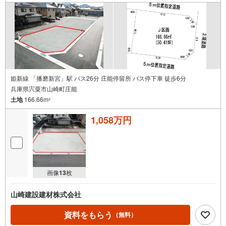
姫新線 「播磨新宮」駅 バス26分 庄能停留所 バス停下車 徒歩6分
兵庫県宍粟市山崎町庄能
土地
166.66m
2
1,058万円
画像
13
枚
山崎建設建材株式会社
資料をもらう
（無料）