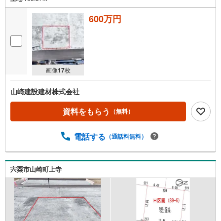
600万円
画像
17
枚
山崎建設建材株式会社
資料をもらう
（無料）
電話する
（通話料無料）
宍粟市山崎町上寺