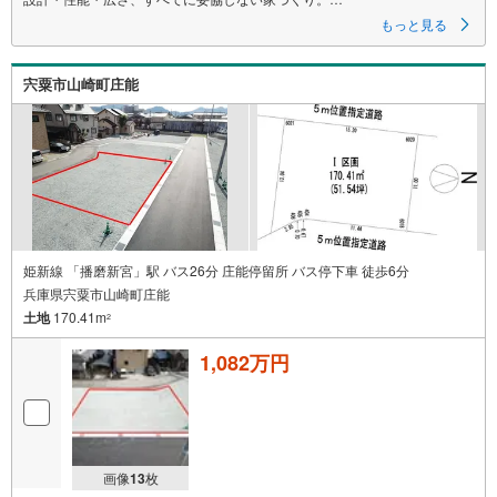
もっと見る
～自社ブランド物件:建売価格で「理想」を諦めない住まい～
■なぜ建売価格で「理想」が叶うのか？
宍粟市山崎町庄能
施工から販売までグループ内で完結させることで中間コストを徹底カッ
ト。その分を「広さ」と「性能」に還元しました
■「お金の理想」も諦めない。専属FPによる無料相談
・家計の「見える化」で安心を
教育費や老後資金など将来の出費を数値化。一生涯の家計シミュレーショ
ンを作成します。
・プロならではのアドバイス
「最適な銀行は？」「今の年収で大丈夫？」といった疑問から住宅ローン
の最大活用まで、家計を守る具体的なプランをご提案
姫新線 「播磨新宮」駅 バス26分 庄能停留所 バス停下車 徒歩6分
兵庫県宍粟市山崎町庄能
「自分らしい家」と「安心できる将来」
土地
170.41m
どちらもフロンティアで叶えませんか？
2
当日の現地見学・FP相談も受付中です
1,082万円
画像
13
枚