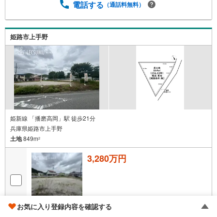
電話する
（通話料無料）
姫路市上手野
姫新線 「播磨高岡」駅 徒歩21分
兵庫県姫路市上手野
土地
849m
2
3,280万円
お気に入り登録内容を確認する
画像
14
枚