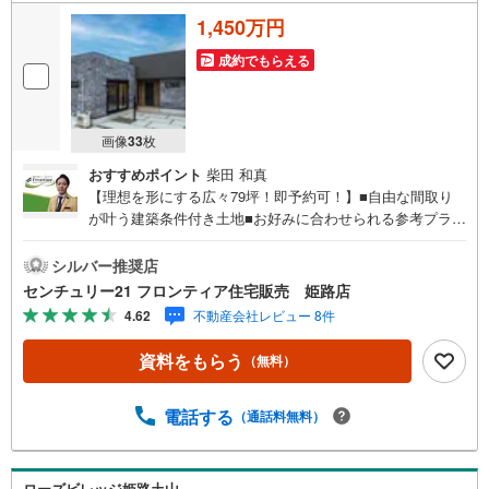
1,450万円
成約でもらえる
画像
33
枚
おすすめポイント
柴田 和真
【理想を形にする広々79坪！即予約可！】■自由な間取り
が叶う建築条件付き土地■お好みに合わせられる参考プラン
あり■平坦で開放感のある全3区画の開発分譲地 特徴・光が
差し込む陽当り良好な立地・周辺は落ち着いた閑静な住宅
シルバー推奨店
地・ライフラインは公営水道と本下水に対応 立地・姫路市
センチュリー21 フロンティア住宅販売 姫路店
立花田小学校まで徒歩約6分・姫路市立花田中学校まで徒歩
4.62
不動産会社レビュー 8件
約24分 弊社が選ばれる理由 1.お金の扱い方のプロ、ファイ
ナンシャルプランナーが資金計画をサポート！2.買い替え
資料をもらう
（無料）
などにも対応できる売却専門チームあり！3.たくさんの銀
行と繋がりがあるため、最も低金利になるように審査が可
能！4.物件のお引渡し後に必要になったお家のリフォーム
電話する
（通話料無料）
も弊社のリフォームプランナーがご提案！5.定期的にご連
絡を繋ぎ、有事の際に迅速にサポートいたします弊社は専
門家同士が連携をとっているため、より多くの知見がござ
ローズビレッジ姫路土山