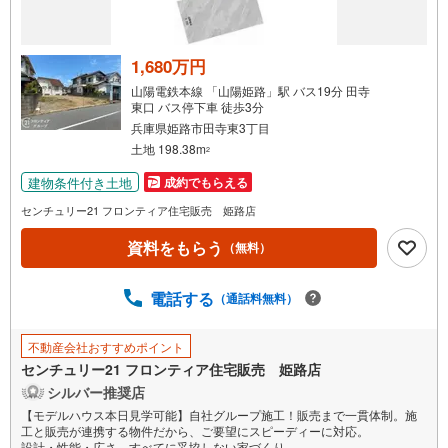
1,680万円
山陽電鉄本線 「山陽姫路」駅 バス19分 田寺
東口 バス停下車 徒歩3分
兵庫県姫路市田寺東3丁目
土地 198.38m
2
建物条件付き土地
成約でもらえる
センチュリー21 フロンティア住宅販売 姫路店
資料をもらう
（無料）
電話する
（通話料無料）
不動産会社おすすめポイント
センチュリー21 フロンティア住宅販売 姫路店
シルバー推奨店
【モデルハウス本日見学可能】自社グループ施工！販売まで一貫体制。施
工と販売が連携する物件だから、ご要望にスピーディーに対応。
設計・性能・広さ、すべてに妥協しない家づくり。