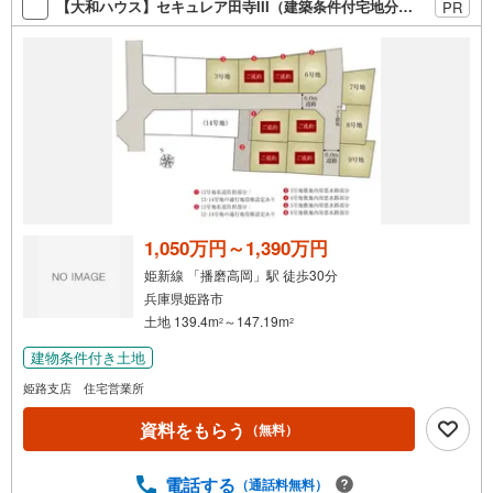
【大和ハウス】セキュレア田寺III（建築条件付宅地分譲）
PR
1,050万円～1,390万円
姫新線 「播磨高岡」駅 徒歩30分
兵庫県姫路市
土地 139.4m
～147.19m
2
2
建物条件付き土地
姫路支店 住宅営業所
資料をもらう
（無料）
電話する
（通話料無料）