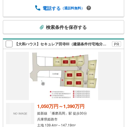
電話する
（通話料無料）
こ
検索条件を保存する
の
検
索
【大和ハウス】セキュレア田寺III（建築条件付宅地分譲）
PR
条
件
で
通
知
を
受
け
取
る
1,050万円～1,390万円
・
姫新線 「播磨高岡」駅 徒歩30分
条
兵庫県姫路市
件
土地 139.4m
～147.19m
2
2