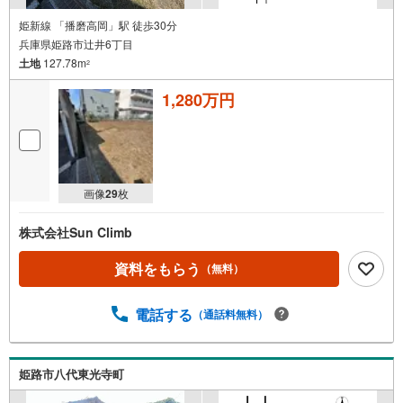
姫新線 「播磨高岡」駅 徒歩30分
兵庫県姫路市辻井6丁目
土地
127.78m
2
1,280万円
画像
29
枚
株式会社Sun Climb
資料をもらう
（無料）
電話する
（通話料無料）
姫路市八代東光寺町