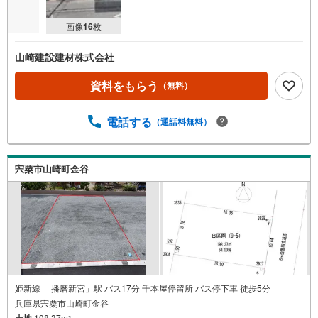
画像
16
枚
山崎建設建材株式会社
資料をもらう
（無料）
電話する
（通話料無料）
宍粟市山崎町金谷
姫新線 「播磨新宮」駅 バス17分 千本屋停留所 バス停下車 徒歩5分
兵庫県宍粟市山崎町金谷
土地
198.37m
2