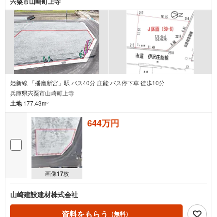
宍粟市山崎町上寺
姫新線 「播磨新宮」駅 バス40分 庄能 バス停下車 徒歩10分
兵庫県宍粟市山崎町上寺
土地
177.43m
2
644万円
画像
17
枚
山崎建設建材株式会社
資料をもらう
（無料）