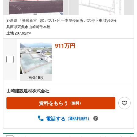
姫新線 「播磨新宮」駅 バス17分 千本屋停留所 バス停下車 徒歩6分
兵庫県宍粟市山崎町千本屋
土地
207.92m
2
911万円
画像
15
枚
山崎建設建材株式会社
資料をもらう
（無料）
電話する
（通話料無料）