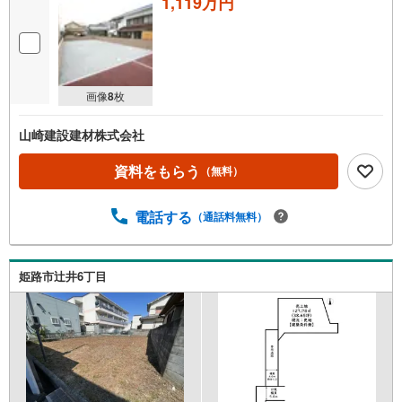
1,119万円
画像
8
枚
山崎建設建材株式会社
資料をもらう
（無料）
電話する
（通話料無料）
姫路市辻井6丁目