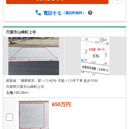
電話する
（通話料無料）
宍粟市山崎町上寺
姫新線 「播磨新宮」駅 バス40分 庄能 バス停下車 徒歩10分
兵庫県宍粟市山崎町上寺
土地
165.36m
2
650万円