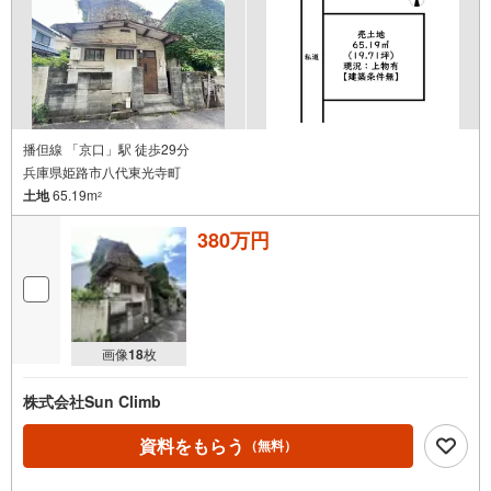
播但線 「京口」駅 徒歩29分
兵庫県姫路市八代東光寺町
土地
65.19m
2
380万円
画像
18
枚
株式会社Sun Climb
資料をもらう
（無料）