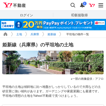
Yahoo!不動産
検索
通知
i
ログイン
ID新規取得
土地
兵庫県
姫新線
平坦地の物件一覧
姫新線（兵庫県）の平坦地の土地
一部の画像提供：アフロ
平坦地の土地は傾斜地に比べ地盤がしっかりしているので大雨などの土
砂災害に強い傾向があります。ガーデニングや家庭菜園にも最適です。
平坦地の理想の土地をYahoo!不動産で見つけましょう。