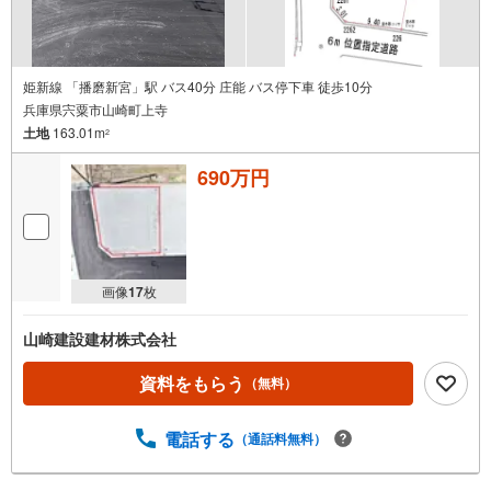
教育費や老後資金など将来の出費を数値化。一生涯の家計シミュレーショ
ンを作成します。
・プロならではのアドバイス
「最適な銀行は？」「今の年収で大丈夫？」といった疑問から住宅ローン
の最大活用まで、家計を守る具体的なプランをご提案
姫新線 「播磨新宮」駅 バス40分 庄能 バス停下車 徒歩10分
兵庫県宍粟市山崎町上寺
「自分らしい家」と「安心できる将来」
土地
163.01m
どちらもフロンティアで叶えませんか？
2
当日の現地見学・FP相談も受付中です
690万円
画像
17
枚
山崎建設建材株式会社
資料をもらう
（無料）
電話する
（通話料無料）