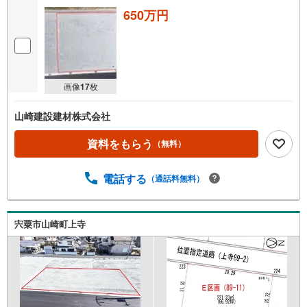
650万円
画像
17
枚
山崎建設建材株式会社
資料をもらう
（無料）
電話する
（通話料無料）
宍粟市山崎町上寺