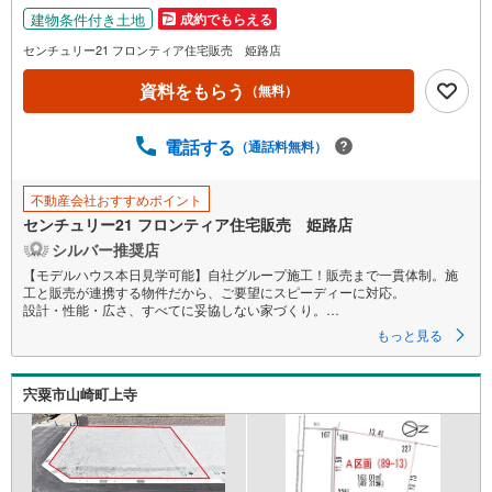
建物条件付き土地
成約でもらえる
センチュリー21 フロンティア住宅販売 姫路店
資料をもらう
（無料）
電話する
（通話料無料）
不動産会社おすすめポイント
センチュリー21 フロンティア住宅販売 姫路店
シルバー推奨店
【モデルハウス本日見学可能】自社グループ施工！販売まで一貫体制。施
工と販売が連携する物件だから、ご要望にスピーディーに対応。
設計・性能・広さ、すべてに妥協しない家づくり。
もっと見る
～自社ブランド物件:建売価格で「理想」を諦めない住まい～
■なぜ建売価格で「理想」が叶うのか？
宍粟市山崎町上寺
施工から販売までグループ内で完結させることで中間コストを徹底カッ
ト。その分を「広さ」と「性能」に還元しました
■「お金の理想」も諦めない。専属FPによる無料相談
・家計の「見える化」で安心を