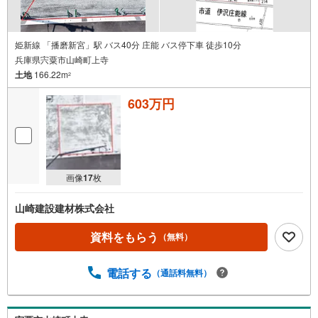
姫新線 「播磨新宮」駅 バス40分 庄能 バス停下車 徒歩10分
兵庫県宍粟市山崎町上寺
土地
166.22m
2
603万円
画像
17
枚
山崎建設建材株式会社
資料をもらう
（無料）
電話する
（通話料無料）