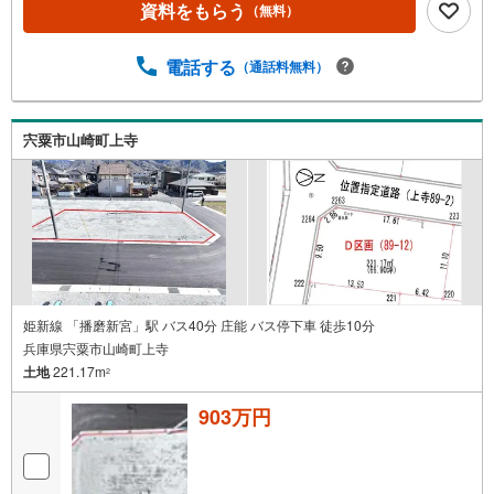
資料をもらう
（無料）
電話する
（通話料無料）
宍粟市山崎町上寺
姫新線 「播磨新宮」駅 バス40分 庄能 バス停下車 徒歩10分
兵庫県宍粟市山崎町上寺
土地
221.17m
2
903万円