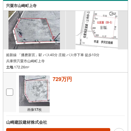
宍粟市山崎町上寺
姫新線 「播磨新宮」駅 バス40分 庄能 バス停下車 徒歩10分
兵庫県宍粟市山崎町上寺
土地
172.26m
2
729万円
画像
17
枚
山崎建設建材株式会社