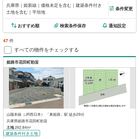
兵庫県｜姫新線｜価格未定を含む｜建築条件付き
条件変更
土地を含む｜平坦地
おすすめ順
検索条件保存
通知設定
47
件
すべての物件をチェックする
姫路市花田町勅旨
山陽本線（JR西日本） 「東姫路」駅 徒歩29分
兵庫県姫路市花田町勅旨
土地
262.84m
2
建築条件付き土地