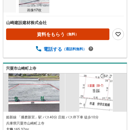
画像
17
枚
山崎建設建材株式会社
資料をもらう
（無料）
電話する
（通話料無料）
宍粟市山崎町上寺
姫新線 「播磨新宮」駅 バス40分 庄能 バス停下車 徒歩10分
兵庫県宍粟市山崎町上寺
土地
165.37m
2