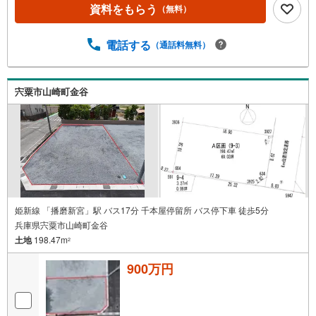
資料をもらう
（無料）
電話する
（通話料無料）
宍粟市山崎町金谷
姫新線 「播磨新宮」駅 バス17分 千本屋停留所 バス停下車 徒歩5分
兵庫県宍粟市山崎町金谷
土地
198.47m
2
900万円