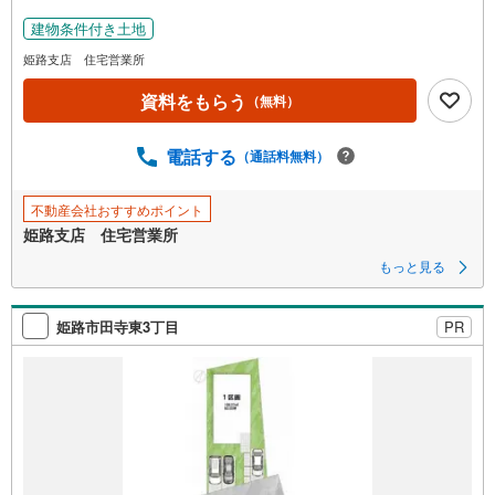
を
建物条件付き土地
マ
イ
姫路支店 住宅営業所
ペ
資料をもらう
（無料）
ー
ジ
に
電話する
（通話料無料）
保
存
不動産会社おすすめポイント
す
姫路支店 住宅営業所
る
もっと見る
姫路市田寺東3丁目
PR