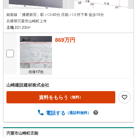
姫新線 「播磨新宮」駅 バス40分 庄能 バス停下車 徒歩10分
兵庫県宍粟市山崎町上寺
土地
221.23m
2
869万円
画像
17
枚
山崎建設建材株式会社
資料をもらう
（無料）
電話する
（通話料無料）
宍粟市山崎町庄能