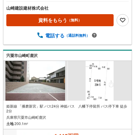
山崎建設建材株式会社
資料をもらう
（無料）
電話する
（通話料無料）
宍粟市山崎町鹿沢
姫新線 「播磨新宮」駅 バス24分 神姫バス 八幡下停留所 バス停下車 徒歩
2分
兵庫県宍粟市山崎町鹿沢
土地
200.1m
2