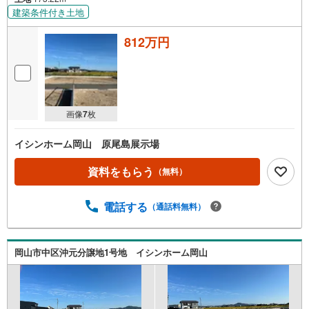
建築条件付き土地
812万円
画像
7
枚
イシンホーム岡山 原尾島展示場
資料をもらう
（無料）
電話する
（通話料無料）
岡山市中区沖元分譲地1号地 イシンホーム岡山