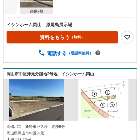
画像
7
枚
イシンホーム岡山 原尾島展示場
資料をもらう
（無料）
電話する
（通話料無料）
岡山市中区沖元分譲地2号地 イシンホーム岡山
両備バス 桑野東バス停 徒歩9分
岡山県岡山市中区沖元
土地
173.22m
2