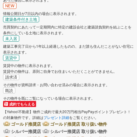
NEW
情報公開日が7日以内の場合に表示されます。
建築条件付き土地
売買契約にあたって一定期間内に特定の建設会社と建築請負契約を結ぶことを
条件にしている土地に表示されます。
未入居
建築工事完了日から1年以上経過したものの、まだ誰も住んだことがない住宅に
表示されます。
賃貸中
賃貸中の物件に表示されます。
賃貸中の物件は、原則ご自身でお住まいいただくことができません。
請求済
その物件が資料請求・お問い合わせ済みの場合に表示されます。
既読
その物件を既にご覧になっている場合に表示されます。
成約でもらえる
【Yahoo!不動産】物件ご成約で最大20万円相当PayPayポイントプレゼント！
の対象物件です。詳細は
プレゼント詳細
をご覧ください。
ゴールド推奨店
ゴールド推奨店 取り扱い物件
シルバー推奨店
シルバー推奨店 取り扱い物件