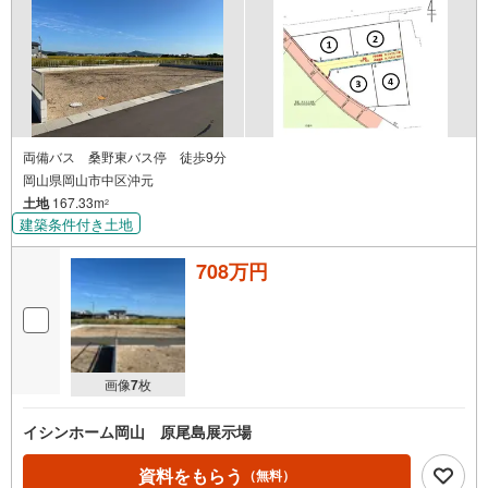
両備バス 桑野東バス停 徒歩9分
岡山県岡山市中区沖元
土地
167.33m
2
建築条件付き土地
708万円
画像
7
枚
イシンホーム岡山 原尾島展示場
資料をもらう
（無料）