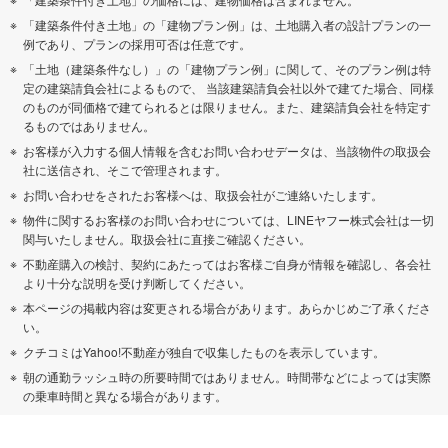
「建築条件付き土地」の「建物プラン例」は、土地購入者の設計プランの一
例であり、プランの採用可否は任意です。
「土地（建築条件なし）」の「建物プラン例」に関して、そのプラン例は特
定の建築請負会社によるもので、 当該建築請負会社以外で建てた場合、同様
のものが同価格で建てられるとは限りません。また、建築請負会社を特定す
るものではありません。
お客様が入力する個人情報を含むお問い合わせデータは、当該物件の取扱会
社に送信され、そこで管理されます。
お問い合わせをされたお客様へは、取扱会社がご連絡いたします。
物件に関するお客様のお問い合わせについては、LINEヤフー株式会社は一切
関与いたしません。取扱会社に直接ご確認ください。
不動産購入の検討、契約にあたってはお客様ご自身が情報を確認し、各会社
より十分な説明を受け判断してください。
本ページの掲載内容は変更される場合があります。あらかじめご了承くださ
い。
クチコミはYahoo!不動産が独自で収集したものを表示しています。
朝の通勤ラッシュ時の所要時間ではありません。時間帯などによっては実際
の乗車時間と異なる場合があります。