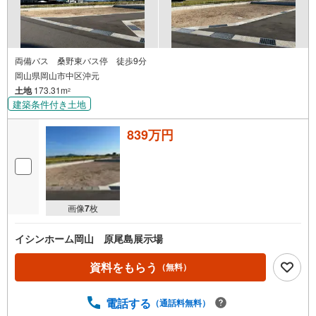
両備バス 桑野東バス停 徒歩9分
岡山県岡山市中区沖元
土地
173.31m
2
建築条件付き土地
839万円
画像
7
枚
イシンホーム岡山 原尾島展示場
資料をもらう
（無料）
電話する
（通話料無料）