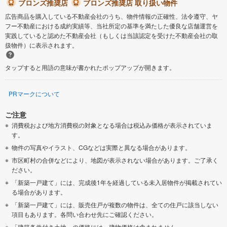
ブロンズ推奨店
ブロンズ推奨店 取り扱い物件
広告商品を購入している不動産会社のうち、物件情報の正確性、法令遵守、ヤ
フー不動産における成約実績等、当社所定の基準を満たした優良な店舗運営を
実践していると認めた不動産会社（もしくは当該認定を受けた不動産会社の取
扱物件）に表示されます。
タップすると用語の意味が書かれたポップアップが開きます。
PRマークについて
ご注意
消費税および地方消費税の対象となる場合は税込み価格が表示されていま
す。
物件の写真やイラスト、CGなどは実際と異なる場合があります。
市区町村の合併などにより、地図が表示されない場合があります。ご了承く
ださい。
「新築一戸建て」には、完成後1年を経過している未入居物件が掲載されてい
る場合があります。
「新築一戸建て」には、販売住戸が複数の物件は、全ての住戸に該当しない
項目もあります。各問い合わせ先にご確認ください。
「建築条件付き土地」の価格には、建物価格は含まれません。