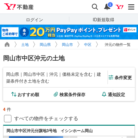
Yahoo!不動産
検索
通知
i
ログイン
ID新規取得
土地
岡山県
岡山市
中区
沖元の物件一覧
岡山市中区沖元の土地
岡山県｜岡山市中区｜沖元｜価格未定を含む｜建
条件変更
築条件付き土地を含む
おすすめ順
検索条件保存
通知設定
4
件
すべての物件をチェックする
岡山市中区沖元分譲地3号地 イシンホーム岡山