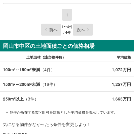
1
1
〜
4
件
前へ
次へ
/
4
件
岡山市中区の土地面積ごとの価格相場
土地面積（該当物件数）
平均価格
100m
～150m
未満
（
4
件）
1,072万円
2
2
150m
～200m
未満
（
16
件）
1,257万円
2
2
250m
以上
（
3
件）
1,663万円
2
物件が所在する市区町村を対象とした平均価格を表示しています。
気になる物件がなかったら
条件を変更しよう！