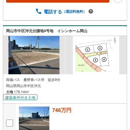
電話する
（通話料無料）
岡山市中区沖元分譲地4号地 イシンホーム岡山
両備バス 桑野東バス停 徒歩9分
岡山県岡山市中区沖元
土地
176.14m
2
建築条件付き土地
746万円