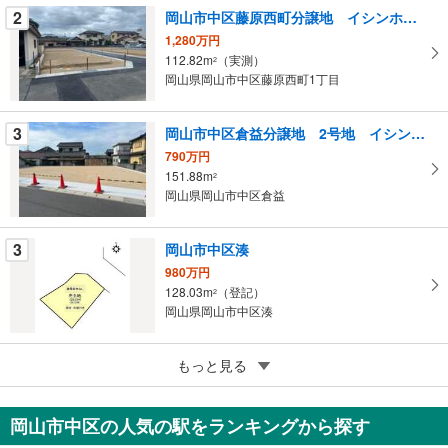
条
2
岡山市中区藤原西町分譲地 イシンホーム岡山
件
1,280万円
を
112.82m
（実測）
2
マ
岡山県岡山市中区藤原西町1丁目
イ
ペ
3
岡山市中区倉益分譲地 2号地 イシンホーム岡山
ー
ジ
790万円
151.88m
に
2
岡山県岡山市中区倉益
保
存
す
3
岡山市中区湊
る
980万円
128.03m
（登記）
2
岡山県岡山市中区湊
3
岡山市中区湊
もっと見る
100万円
277m
（登記）
2
岡山市中区の人気の駅をランキングから探す
岡山県岡山市中区湊