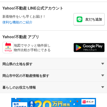
Yahoo!不動産 LINE公式アカウント
新着物件をいち早くお届け！
友だち追加
便利な機能のご紹介
Yahoo!不動産 アプリ
地図でサクッと物件探し
物件比較が手軽にできる
岡山県の土地を探す
岡山市中区の不動産情報を探す
路線・駅から探す
地域から探す
暮らしのお役立ち情報
不動産・住宅
賃貸住宅
通勤・通学時間から探す
地図から探す
マンションカタログ
教えて！住まいの先生
新築マンション
中古マンション