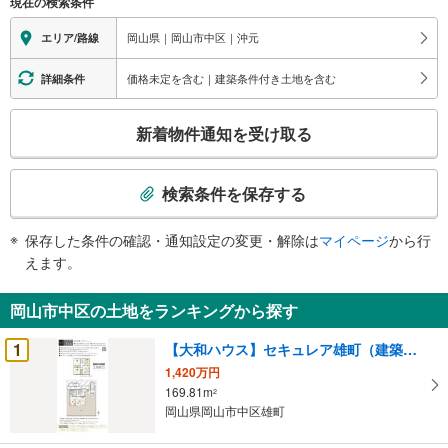
現在の検索条件
岡山県｜岡山市中区｜沖元
エリア/路線
価格未定を含む｜建築条件付き土地を含む
詳細条件
こ
新着物件通知を受け取る
の
検
索
検索条件を保存する
条
件
保存した条件の確認・通知設定の変更・解除は
マイページ
から行
で
えます。
通
知
岡山市中区の土地をランキングから探す
を
受
1
【大和ハウス】セキュレア雄町（建築条件付宅地分譲）
け
1,420万円
取
169.81m
2
る
岡山県岡山市中区雄町
・