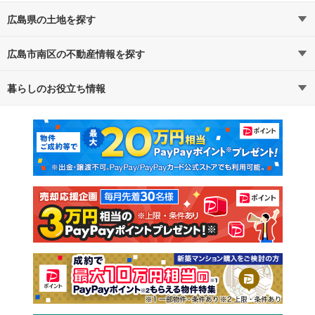
広島県の土地を探す
広島市南区の不動産情報を探す
路線・駅から探す
地域から探す
暮らしのお役立ち情報
不動産・住宅
賃貸住宅
通勤・通学時間から探す
地図から探す
マンションカタログ
教えて！住まいの先生
新築マンション
中古マンション
新築一戸建て
中古一戸建て
注文住宅
土地
売却査定