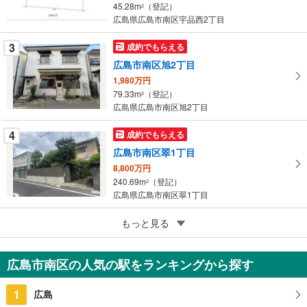
イ
45.28m
（登記）
2
ペ
広島県広島市南区宇品西2丁目
ー
ジ
3
成約でもらえる
に
広島市南区旭2丁目
保
1,980万円
存
79.33m
（登記）
2
す
広島県広島市南区旭2丁目
る
4
成約でもらえる
広島市南区翠1丁目
8,800万円
240.69m
（登記）
2
広島県広島市南区翠1丁目
5
もっと見る
成約でもらえる
広島市南区段原2丁目
5,980万円
広島市南区の人気の駅をランキングから探す
74.32m
（登記）
2
広島県広島市南区段原2丁目
1
広島