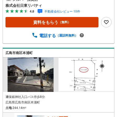
告に載っていない物件もご紹介できます。広島市内はもち
株式会社日東リバティ
ろん廿日市から呉・東広島まで6000物件の豊富な情報量!!
4.8
不動産会社レビュー 10件
「実際に自分自身が住む家を見て納得して買いたい」広告
では分かり難い物件の長所や短所を現地でご確認できま
資料をもらう
（無料）
す。お気軽にお問い合わせ下さい。TV電話やLINE等でオン
ライン案内も可能です。お気軽にお申し付け下さい。「住
まいを通じた出逢いを大切に」をモットーに、創業以来多
電話する
（通話料無料）
くのお客様に信頼と信用を頂き、広島県下でも有数の不動
産グループへ成長することができました。「人と人、心と
心」これからもこの精神を大切に、お客様へのサポートを
広島市南区本浦町
させて頂きます。株式会社日東リバティ〒732-0818広島市
南区段原日出2丁目2-22-2F
邇保姫神社入口バス停歩8分
広島県広島市南区本浦町
土地
244.14m
2