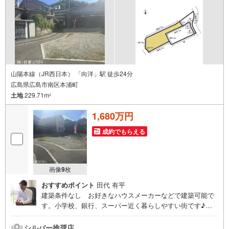
山陽本線（JR西日本） 「向洋」駅 徒歩24分
広島県広島市南区本浦町
土地
229.71m
2
1,680万円
成約でもらえる
画像
9
枚
おすすめポイント
田代 有平
建築条件なし お好きなハウスメーカーなどで建築可能で
す。小学校、銀行、スーパー近く暮らしやすい街です♪バ
ス停まで徒歩3分の通勤通学に便利な立地。住まいの事なら
マツダスタジアム近くの日東リバティへ!!チラシやネット広
シルバー推奨店