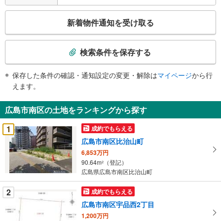
こ
新着物件通知を受け取る
の
検
索
検索条件を保存する
条
件
保存した条件の確認・通知設定の変更・解除は
マイページ
から行
で
えます。
通
知
広島市南区の土地をランキングから探す
を
受
1
成約でもらえる
け
広島市南区比治山町
取
6,853万円
る
90.64m
（登記）
2
・
広島県広島市南区比治山町
条
件
2
成約でもらえる
を
広島市南区宇品西2丁目
マ
1,200万円