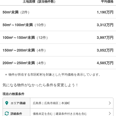
土地面積（該当物件数）
平均価格
50m
未満
（
2
件）
1,190万円
2
50m
～100m
未満
（
10
件）
3,312万円
2
2
100m
～150m
未満
（
12
件）
3,997万円
2
2
150m
～200m
未満
（
4
件）
3,052万円
2
2
200m
～250m
未満
（
4
件）
4,585万円
2
2
物件が所在する市区町村を対象とした平均価格を表示しています。
気になる物件がなかったら
条件を変更しよう！
現在の検索条件
広島県｜広島市南区｜本浦町
エリア/路線
価格未定を含む｜建築条件付き土地を含む
詳細条件