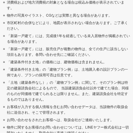
消費税および地方消費税の対象となる場合は税込み価格が表示されていま
す。
物件の写真やイラスト、CGなどは実際と異なる場合があります。
市区町村の合併などにより、地図が表示されない場合があります。ご了承く
ださい。
「新築一戸建て」には、完成後1年を経過している未入居物件が掲載されてい
る場合があります。
「新築一戸建て」には、販売住戸が複数の物件は、全ての住戸に該当しない
項目もあります。各問い合わせ先にご確認ください。
「建築条件付き土地」の価格には、建物価格は含まれません。
「建築条件付き土地」の「建物プラン例」は、土地購入者の設計プランの一
例であり、プランの採用可否は任意です。
「土地（建築条件なし）」の「建物プラン例」に関して、そのプラン例は特
定の建築請負会社によるもので、 当該建築請負会社以外で建てた場合、同様
のものが同価格で建てられるとは限りません。また、建築請負会社を特定す
るものではありません。
お客様が入力する個人情報を含むお問い合わせデータは、当該物件の取扱会
社に送信され、そこで管理されます。
お問い合わせをされたお客様へは、取扱会社がご連絡いたします。
物件に関するお客様のお問い合わせについては、LINEヤフー株式会社は一切
関与いたしません。取扱会社に直接ご確認ください。