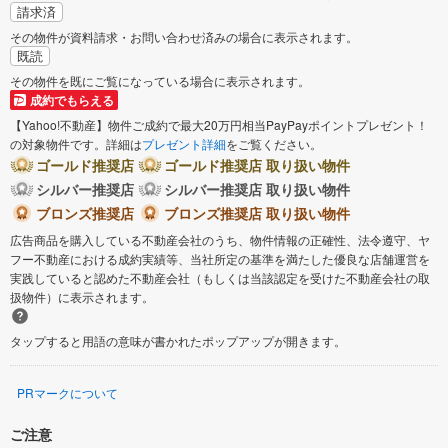
請求済
その物件が資料請求・お問い合わせ済みの場合に表示されます。
既読
その物件を既にご覧になっている場合に表示されます。
成約でもらえる
【Yahoo!不動産】物件ご成約で最大20万円相当PayPayポイントプレゼント！
の対象物件です。詳細は
プレゼント詳細
をご覧ください。
ゴールド推奨店
ゴールド推奨店 取り扱い物件
シルバー推奨店
シルバー推奨店 取り扱い物件
ブロンズ推奨店
ブロンズ推奨店 取り扱い物件
広告商品を購入している不動産会社のうち、物件情報の正確性、法令遵守、ヤ
フー不動産における成約実績等、当社所定の基準を満たした優良な店舗運営を
実践していると認めた不動産会社（もしくは当該認定を受けた不動産会社の取
扱物件）に表示されます。
タップすると用語の意味が書かれたポップアップが開きます。
PRマークについて
ご注意