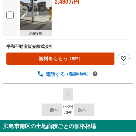
2,480万円
画像
9
枚
平和不動産販売株式会社
資料をもらう
（無料）
電話する
（通話料無料）
1
1
〜
2
件
前へ
次へ
/
2
件
広島市南区の土地面積ごとの価格相場