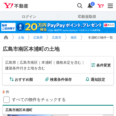
Yahoo!不動産
検索
通知
i
ログイン
ID新規取得
土地
広島県
広島市
南区
本浦町の物件一覧
広島市南区本浦町の土地
広島県｜広島市南区｜本浦町｜価格未定を含む｜
条件変更
建築条件付き土地を含む
おすすめ順
検索条件保存
通知設定
2
件
すべての物件をチェックする
広島市南区本浦町