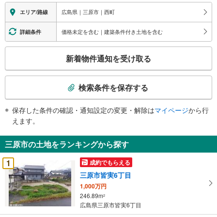
広島県｜三原市｜西町
エリア/路線
価格未定を含む｜建築条件付き土地を含む
詳細条件
こ
新着物件通知を受け取る
の
検
索
検索条件を保存する
条
件
保存した条件の確認・通知設定の変更・解除は
マイページ
から行
で
えます。
通
知
三原市の土地をランキングから探す
を
受
1
成約でもらえる
け
三原市皆実6丁目
取
1,000万円
る
246.89m
2
・
広島県三原市皆実6丁目
条