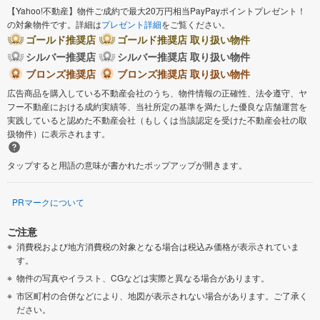
【Yahoo!不動産】物件ご成約で最大20万円相当PayPayポイントプレゼント！
の対象物件です。詳細は
プレゼント詳細
をご覧ください。
ゴールド推奨店
ゴールド推奨店 取り扱い物件
シルバー推奨店
シルバー推奨店 取り扱い物件
ブロンズ推奨店
ブロンズ推奨店 取り扱い物件
広告商品を購入している不動産会社のうち、物件情報の正確性、法令遵守、ヤ
フー不動産における成約実績等、当社所定の基準を満たした優良な店舗運営を
実践していると認めた不動産会社（もしくは当該認定を受けた不動産会社の取
扱物件）に表示されます。
タップすると用語の意味が書かれたポップアップが開きます。
PRマークについて
ご注意
消費税および地方消費税の対象となる場合は税込み価格が表示されていま
す。
物件の写真やイラスト、CGなどは実際と異なる場合があります。
市区町村の合併などにより、地図が表示されない場合があります。ご了承く
ださい。