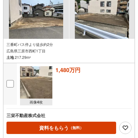
三番町バス停より徒歩約2分
広島県三原市西町1丁目
土地
217.29m
2
1,480万円
画像
4
枚
三栄不動産株式会社
資料をもらう
（無料）