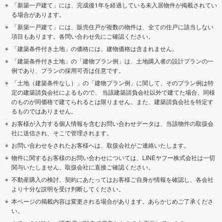
「新築一戸建て」には、完成後1年を経過している未入居物件が掲載されてい
る場合があります。
「新築一戸建て」には、販売住戸が複数の物件は、全ての住戸に該当しない
項目もあります。各問い合わせ先にご確認ください。
「建築条件付き土地」の価格には、建物価格は含まれません。
「建築条件付き土地」の「建物プラン例」は、土地購入者の設計プランの一
例であり、プランの採用可否は任意です。
「土地（建築条件なし）」の「建物プラン例」に関して、そのプラン例は特
定の建築請負会社によるもので、 当該建築請負会社以外で建てた場合、同様
のものが同価格で建てられるとは限りません。また、建築請負会社を特定す
るものではありません。
お客様が入力する個人情報を含むお問い合わせデータは、当該物件の取扱会
社に送信され、そこで管理されます。
お問い合わせをされたお客様へは、取扱会社がご連絡いたします。
物件に関するお客様のお問い合わせについては、LINEヤフー株式会社は一切
関与いたしません。取扱会社に直接ご確認ください。
不動産購入の検討、契約にあたってはお客様ご自身が情報を確認し、各会社
より十分な説明を受け判断してください。
本ページの掲載内容は変更される場合があります。あらかじめご了承くださ
い。