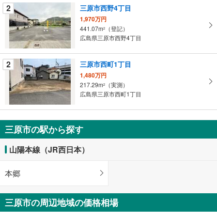
件
2
三原市西野4丁目
を
1,970万円
マ
441.07m
（登記）
2
イ
広島県三原市西野4丁目
ペ
ー
2
三原市西町1丁目
ジ
1,480万円
に
217.29m
（実測）
2
保
広島県三原市西町1丁目
存
す
る
三原市の駅から探す
山陽本線（JR西日本）
本郷
三原市の周辺地域の価格相場