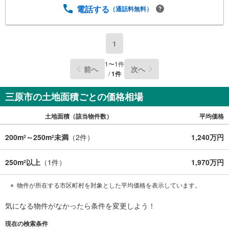
電話する
（通話料無料）
1
1
〜
1
件
前へ
次へ
/
1
件
三原市の土地面積ごとの価格相場
土地面積（該当物件数）
平均価格
200m
～250m
未満
（
2
件）
1,240万円
2
2
250m
以上
（
1
件）
1,970万円
2
物件が所在する市区町村を対象とした平均価格を表示しています。
気になる物件がなかったら
条件を変更しよう！
現在の検索条件