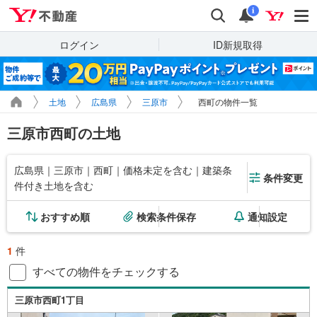
Yahoo!不動産
検索
通知
i
ログイン
ID新規取得
土地
広島県
三原市
西町の物件一覧
三原市西町の土地
広島県｜三原市｜西町｜価格未定を含む｜建築条
条件変更
件付き土地を含む
おすすめ順
検索条件保存
通知設定
1
件
すべての物件をチェックする
三原市西町1丁目