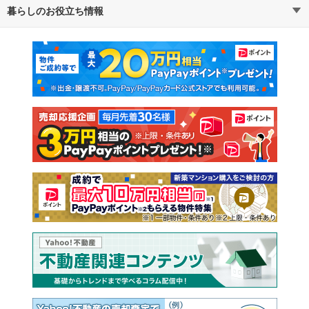
暮らしのお役立ち情報
不動産・住宅
賃貸住宅
通勤・通学時間から探す
地図から探す
マンションカタログ
教えて！住まいの先生
新築マンション
中古マンション
新築一戸建て
中古一戸建て
注文住宅
土地
売却査定