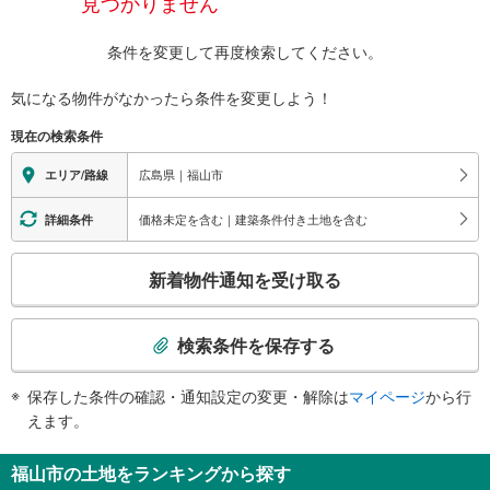
見つかりません
条件を変更して再度検索してください。
気になる物件がなかったら
条件を変更しよう！
現在の検索条件
広島県｜福山市
エリア/路線
価格未定を含む｜建築条件付き土地を含む
詳細条件
こ
新着物件通知を受け取る
の
検
索
検索条件を保存する
条
件
保存した条件の確認・通知設定の変更・解除は
マイページ
から行
で
えます。
通
知
福山市の土地をランキングから探す
を