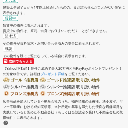
建築工事完了日から1年以上経過したものの、まだ誰も住んだことがない住宅に
表示されます。
賃貸中
賃貸中の物件に表示されます。
賃貸中の物件は、原則ご自身でお住まいいただくことができません。
請求済
その物件が資料請求・お問い合わせ済みの場合に表示されます。
既読
その物件を既にご覧になっている場合に表示されます。
成約でもらえる
【Yahoo!不動産】物件ご成約で最大20万円相当PayPayポイントプレゼント！
の対象物件です。詳細は
プレゼント詳細
をご覧ください。
ゴールド推奨店
ゴールド推奨店 取り扱い物件
シルバー推奨店
シルバー推奨店 取り扱い物件
ブロンズ推奨店
ブロンズ推奨店 取り扱い物件
広告商品を購入している不動産会社のうち、物件情報の正確性、法令遵守、ヤ
フー不動産における成約実績等、当社所定の基準を満たした優良な店舗運営を
実践していると認めた不動産会社（もしくは当該認定を受けた不動産会社の取
扱物件）に表示されます。