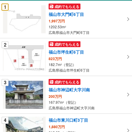
受
1
成約でもらえる
け
福山市大門町6丁目
取
1,997万円
る
1202.53m
2
・
広島県福山市大門町6丁目
条
件
2
成約でもらえる
を
福山市坪生町6丁目
マ
823万円
イ
182.7m
（登記）
2
ペ
広島県福山市坪生町6丁目
ー
ジ
3
成約でもらえる
に
福山市神辺町大字川南
保
200万円
存
167.97m
（登記）
2
す
広島県福山市神辺町大字川南
る
4
福山市東川口町3丁目
1,880万円