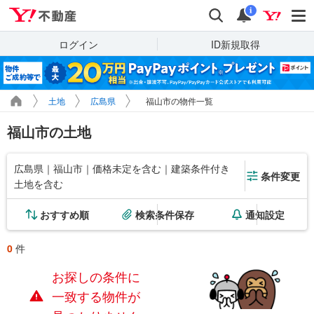
Yahoo!不動産
検索
通知
i
ログイン
ID新規取得
土地
広島県
福山市の物件一覧
福山市の土地
広島県｜福山市｜価格未定を含む｜建築条件付き
条件変更
土地を含む
おすすめ順
検索条件保存
通知設定
0
件
お探しの条件に
一致する物件が