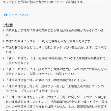
タップすると用語の意味が書かれたポップアップが開きます。
PRマークについて
ご注意
消費税および地方消費税の対象となる場合は税込み価格が表示されていま
す。
物件の写真やイラスト、CGなどは実際と異なる場合があります。
市区町村の合併などにより、地図が表示されない場合があります。ご了承く
ださい。
「新築一戸建て」には、完成後1年を経過している未入居物件が掲載されてい
る場合があります。
「新築一戸建て」には、販売住戸が複数の物件は、全ての住戸に該当しない
項目もあります。各問い合わせ先にご確認ください。
「建築条件付き土地」の価格には、建物価格は含まれません。
「建築条件付き土地」の「建物プラン例」は、土地購入者の設計プランの一
例であり、プランの採用可否は任意です。
「土地（建築条件なし）」の「建物プラン例」に関して、そのプラン例は特
定の建築請負会社によるもので、 当該建築請負会社以外で建てた場合、同様
のものが同価格で建てられるとは限りません。また、建築請負会社を特定す
るものではありません。