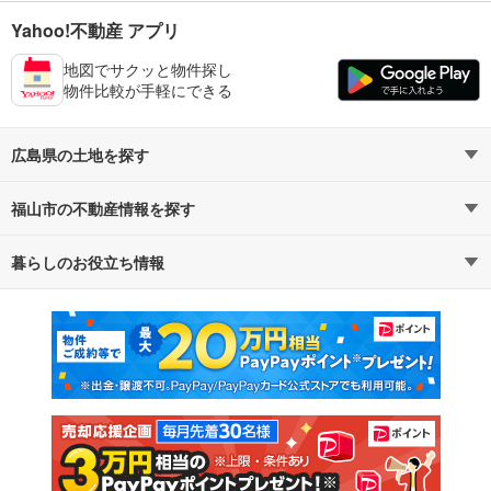
Yahoo!不動産 アプリ
地図でサクッと物件探し
物件比較が手軽にできる
広島県の土地を探す
福山市の不動産情報を探す
路線・駅から探す
地域から探す
暮らしのお役立ち情報
不動産・住宅
賃貸住宅
通勤・通学時間から探す
地図から探す
マンションカタログ
教えて！住まいの先生
新築マンション
中古マンション
新築一戸建て
中古一戸建て
注文住宅
土地