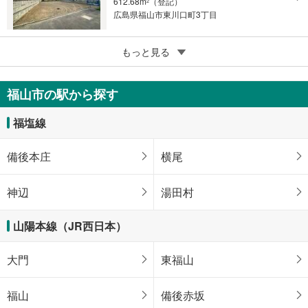
612.68m
（登記）
2
広島県福山市東川口町3丁目
5
もっと見る
【大和ハウス】セキュレア木之庄町5丁目（建築条件付宅地分譲）
2,515万円
143.64m
～167.44m
2
2
福山市の駅から探す
広島県福山市木之庄町5丁目
福塩線
備後本庄
横尾
神辺
湯田村
山陽本線（JR西日本）
大門
東福山
福山
備後赤坂