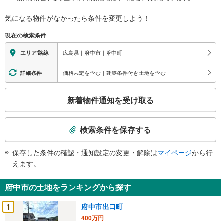
気になる物件がなかったら
条件を変更しよう！
現在の検索条件
広島県｜府中市｜府中町
エリア/路線
価格未定を含む｜建築条件付き土地を含む
詳細条件
こ
新着物件通知を受け取る
の
検
索
検索条件を保存する
条
件
保存した条件の確認・通知設定の変更・解除は
マイページ
から行
で
えます。
通
知
府中市の土地をランキングから探す
を
受
1
府中市出口町
け
400万円