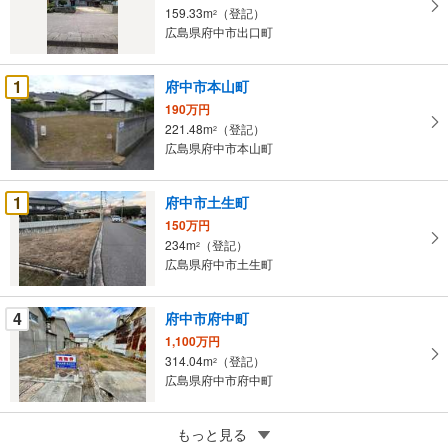
取
159.33m
（登記）
2
る
広島県府中市出口町
・
条
1
府中市本山町
件
190万円
を
221.48m
（登記）
2
マ
広島県府中市本山町
イ
ペ
1
府中市土生町
ー
ジ
150万円
234m
（登記）
に
2
広島県府中市土生町
保
存
す
4
府中市府中町
る
1,100万円
314.04m
（登記）
2
広島県府中市府中町
4
府中市府中町
もっと見る