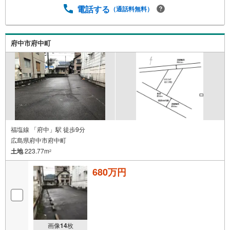
電話する
（通話料無料）
府中市府中町
福塩線 「府中」駅 徒歩9分
広島県府中市府中町
土地
223.77m
2
680万円
画像
14
枚