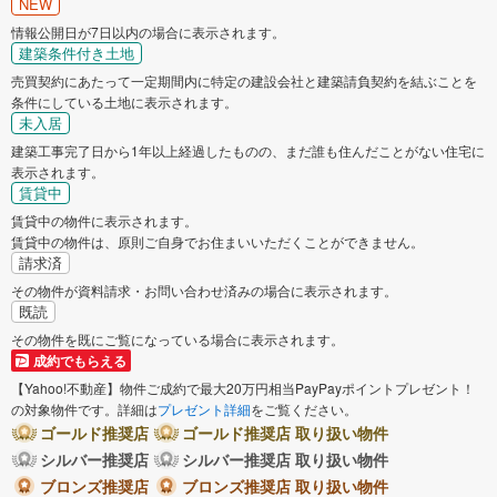
NEW
情報公開日が7日以内の場合に表示されます。
建築条件付き土地
売買契約にあたって一定期間内に特定の建設会社と建築請負契約を結ぶことを
条件にしている土地に表示されます。
未入居
建築工事完了日から1年以上経過したものの、まだ誰も住んだことがない住宅に
表示されます。
賃貸中
賃貸中の物件に表示されます。
賃貸中の物件は、原則ご自身でお住まいいただくことができません。
請求済
その物件が資料請求・お問い合わせ済みの場合に表示されます。
既読
その物件を既にご覧になっている場合に表示されます。
成約でもらえる
【Yahoo!不動産】物件ご成約で最大20万円相当PayPayポイントプレゼント！
の対象物件です。詳細は
プレゼント詳細
をご覧ください。
ゴールド推奨店
ゴールド推奨店 取り扱い物件
シルバー推奨店
シルバー推奨店 取り扱い物件
ブロンズ推奨店
ブロンズ推奨店 取り扱い物件