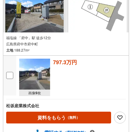
福塩線 「府中」駅 徒歩12分
広島県府中市府中町
土地
188.27m
2
797.3万円
画像
9
枚
松坂産業株式会社
資料をもらう
（無料）