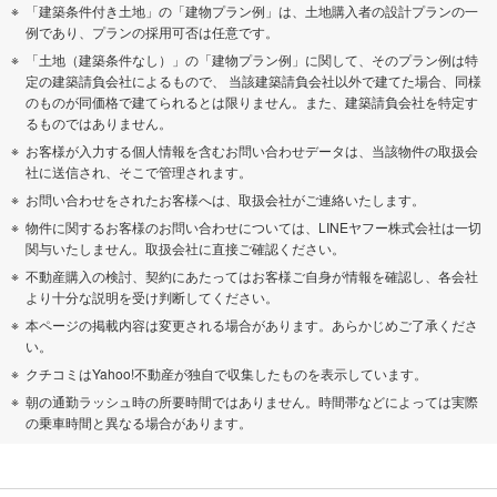
「建築条件付き土地」の「建物プラン例」は、土地購入者の設計プランの一
例であり、プランの採用可否は任意です。
「土地（建築条件なし）」の「建物プラン例」に関して、そのプラン例は特
定の建築請負会社によるもので、 当該建築請負会社以外で建てた場合、同様
のものが同価格で建てられるとは限りません。また、建築請負会社を特定す
るものではありません。
お客様が入力する個人情報を含むお問い合わせデータは、当該物件の取扱会
社に送信され、そこで管理されます。
お問い合わせをされたお客様へは、取扱会社がご連絡いたします。
物件に関するお客様のお問い合わせについては、LINEヤフー株式会社は一切
関与いたしません。取扱会社に直接ご確認ください。
不動産購入の検討、契約にあたってはお客様ご自身が情報を確認し、各会社
より十分な説明を受け判断してください。
本ページの掲載内容は変更される場合があります。あらかじめご了承くださ
い。
クチコミはYahoo!不動産が独自で収集したものを表示しています。
朝の通勤ラッシュ時の所要時間ではありません。時間帯などによっては実際
の乗車時間と異なる場合があります。