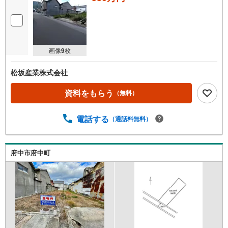
画像
9
枚
松坂産業株式会社
資料をもらう
（無料）
電話する
（通話料無料）
府中市府中町