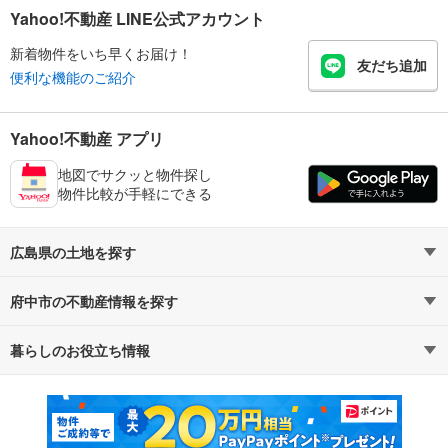
Yahoo!不動産 LINE公式アカウント
新着物件をいち早くお届け！
友だち追加
便利な機能のご紹介
Yahoo!不動産 アプリ
地図でサクッと物件探し
物件比較が手軽にできる
広島県の土地を探す
府中市の不動産情報を探す
路線・駅から探す
地域から探す
暮らしのお役立ち情報
不動産・住宅
賃貸住宅
通勤・通学時間から探す
地図から探す
マンションカタログ
教えて！住まいの先生
新築マンション
中古マンション