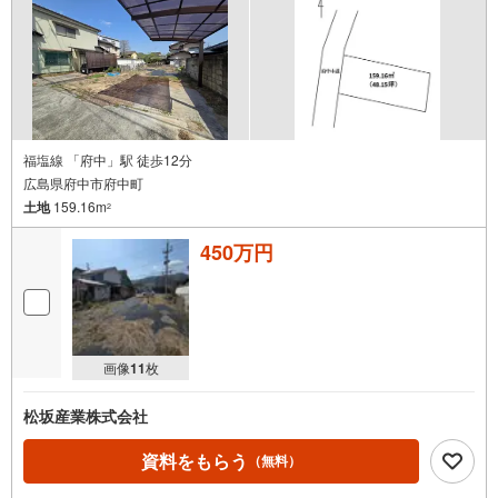
福塩線 「府中」駅 徒歩12分
広島県府中市府中町
土地
159.16m
2
450万円
画像
11
枚
松坂産業株式会社
資料をもらう
（無料）