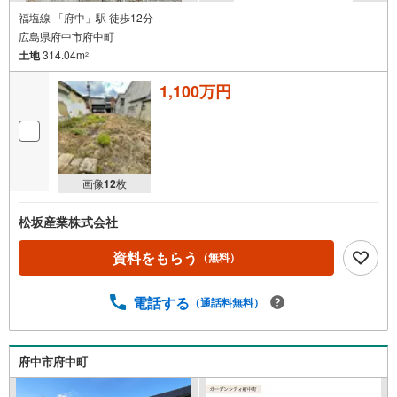
福塩線 「府中」駅 徒歩12分
広島県府中市府中町
土地
314.04m
2
1,100万円
画像
12
枚
松坂産業株式会社
資料をもらう
（無料）
電話する
（通話料無料）
府中市府中町