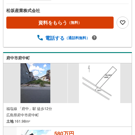
松坂産業株式会社
資料をもらう
（無料）
電話する
（通話料無料）
府中市府中町
福塩線 「府中」駅 徒歩12分
広島県府中市府中町
土地
161.98m
2
580万円