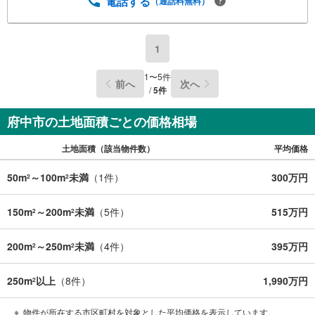
電話する
（通話料無料）
1
1
〜
5
件
前へ
次へ
/
5
件
府中市の土地面積ごとの価格相場
土地面積（該当物件数）
平均価格
50m
～100m
未満
（
1
件）
300万円
2
2
150m
～200m
未満
（
5
件）
515万円
2
2
200m
～250m
未満
（
4
件）
395万円
2
2
250m
以上
（
8
件）
1,990万円
2
物件が所在する市区町村を対象とした平均価格を表示しています。