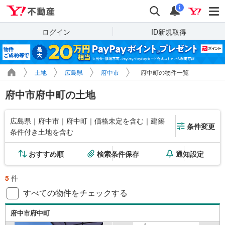
Yahoo!不動産
検索
通知
i
ログイン
ID新規取得
土地
広島県
府中市
府中町の物件一覧
府中市府中町の土地
広島県｜府中市｜府中町｜価格未定を含む｜建築
条件変更
条件付き土地を含む
おすすめ順
検索条件保存
通知設定
5
件
すべての物件をチェックする
府中市府中町