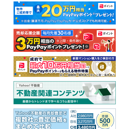
マンションカタログ
教えて！住まいの先生
新築マンション
中古マンション
新築一戸建て
中古一戸建て
注文住宅
土地
売却査定