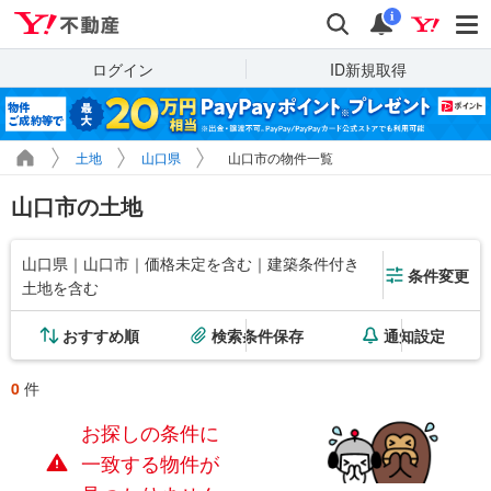
Yahoo!不動産
検索
通知
i
ログイン
ID新規取得
土地
山口県
山口市の物件一覧
山口市の土地
山口県｜山口市｜価格未定を含む｜建築条件付き
条件変更
土地を含む
おすすめ順
検索条件保存
通知設定
0
件
お探しの条件に
一致する物件が