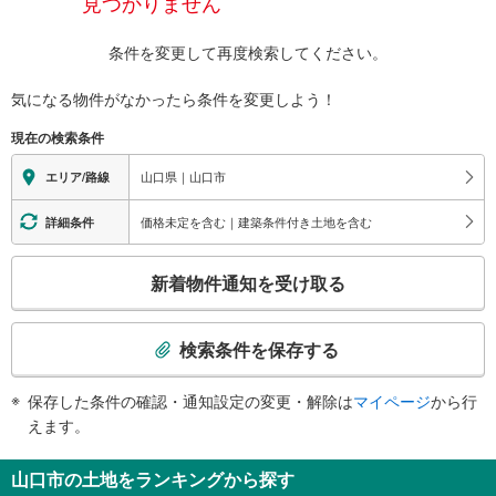
見つかりません
条件を変更して再度検索してください。
気になる物件がなかったら
条件を変更しよう！
現在の検索条件
山口県｜山口市
エリア/路線
価格未定を含む｜建築条件付き土地を含む
詳細条件
こ
新着物件通知を受け取る
の
検
索
検索条件を保存する
条
件
保存した条件の確認・通知設定の変更・解除は
マイページ
から行
で
えます。
通
知
山口市の土地をランキングから探す
を