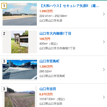
受
1
【大和ハウス】セキュレア矢原II （建築条件付宅地分譲）
け
1,390万円
取
222.41m
～252.58m
2
2
る
山口県山口市矢原
・
条
2
山口市大内御堀1丁目
件
100万円
を
400m
（登記）
2
マ
山口県山口市大内御堀1丁目
イ
ペ
3
山口市宮島町
ー
ジ
1,390万円
280.52m
に
2
山口県山口市宮島町
保
存
す
3
山口市吉田
る
6,575万円
13187.53m
（登記）
2
山口県山口市吉田