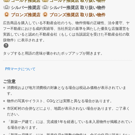
シルバー推奨店
シルバー推奨店 取り扱い物件
ブロンズ推奨店
ブロンズ推奨店 取り扱い物件
広告商品を購入している不動産会社のうち、物件情報の正確性、法令遵守、ヤ
フー不動産における成約実績等、当社所定の基準を満たした優良な店舗運営を
実践していると認めた不動産会社（もしくは当該認定を受けた不動産会社の取
扱物件）に表示されます。
タップすると用語の意味が書かれたポップアップが開きます。
PRマークについて
ご注意
消費税および地方消費税の対象となる場合は税込み価格が表示されていま
す。
物件の写真やイラスト、CGなどは実際と異なる場合があります。
市区町村の合併などにより、地図が表示されない場合があります。ご了承く
ださい。
「新築一戸建て」には、完成後1年を経過している未入居物件が掲載されてい
る場合があります。
「新築一戸建て」には、販売住戸が複数の物件は、全ての住戸に該当しない