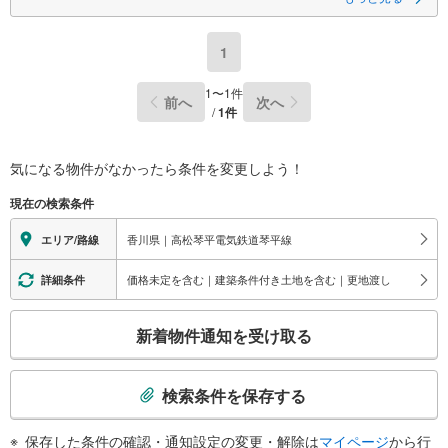
1
1
〜
1
件
前へ
次へ
/
1
件
気になる物件がなかったら
条件を変更しよう！
現在の検索条件
香川県｜高松琴平電気鉄道琴平線
エリア/路線
価格未定を含む｜建築条件付き土地を含む｜更地渡し
詳細条件
こ
新着物件通知を受け取る
の
検
索
検索条件を保存する
条
件
保存した条件の確認・通知設定の変更・解除は
マイページ
から行