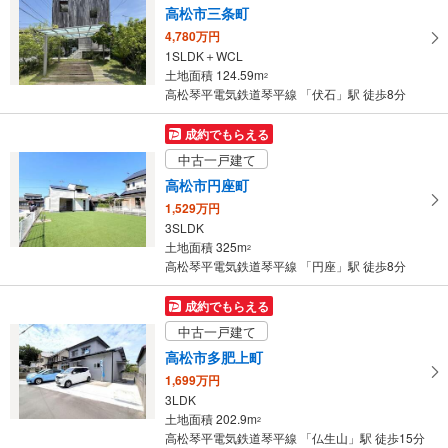
高松市三条町
4,780万円
1SLDK＋WCL
土地面積 124.59m
2
高松琴平電気鉄道琴平線 「伏石」駅 徒歩8分
成約でもらえる
中古一戸建て
高松市円座町
1,529万円
3SLDK
土地面積 325m
2
高松琴平電気鉄道琴平線 「円座」駅 徒歩8分
成約でもらえる
中古一戸建て
高松市多肥上町
1,699万円
3LDK
土地面積 202.9m
2
高松琴平電気鉄道琴平線 「仏生山」駅 徒歩15分