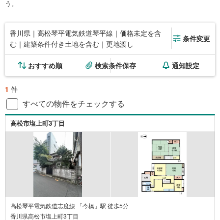
う。
香川県｜高松琴平電気鉄道琴平線｜価格未定を含
条件変更
む｜建築条件付き土地を含む｜更地渡し
おすすめ順
検索条件保存
通知設定
1
件
すべての物件をチェックする
高松市塩上町3丁目
高松琴平電気鉄道志度線 「今橋」駅 徒歩5分
香川県高松市塩上町3丁目