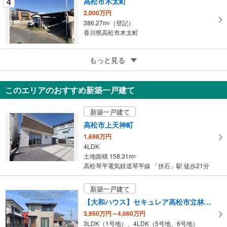
4
高松市木太町
る
2,000万円
386.27m
（登記）
2
香川県高松市木太町
5
もっと見る
【大和ハウス】セキュレア高松太田駅東（建築条件付宅地分譲）
1,350万円
155.97m
～169.32m
2
2
このエリアのおすすめ新築一戸建て
香川県高松市多肥上町
新築一戸建て
高松市上天神町
1,698万円
4LDK
土地面積 158.31m
2
高松琴平電気鉄道琴平線 「伏石」駅 徒歩21分
新築一戸建て
【大和ハウス】セキュレア高松市立林小学校北（分譲住宅）
3,950万円～4,060万円
3LDK（1号地）、4LDK（5号地、6号地）