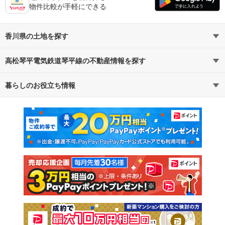
物件比較が手軽にできる
香川県の土地を探す
高松琴平電気鉄道琴平線の不動産情報を探す
路線・駅から探す
地域から探す
暮らしのお役立ち情報
不動産・住宅
賃貸住宅
通勤・通学時間から探す
地図から探す
マンションカタログ
教えて！住まいの先生
新築マンション
中古マンション
新築一戸建て
中古一戸建て
注文住宅
土地
売却査定