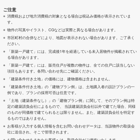
ご注意
消費税および地方消費税の対象となる場合は税込み価格が表示されていま
す。
物件の写真やイラスト、CGなどは実際と異なる場合があります。
市区町村の合併などにより、地図が表示されない場合があります。ご了承く
ださい。
「新築一戸建て」には、完成後1年を経過している未入居物件が掲載されてい
る場合があります。
「新築一戸建て」には、販売住戸が複数の物件は、全ての住戸に該当しない
項目もあります。各問い合わせ先にご確認ください。
「建築条件付き土地」の価格には、建物価格は含まれません。
「建築条件付き土地」の「建物プラン例」は、土地購入者の設計プランの一
例であり、プランの採用可否は任意です。
「土地（建築条件なし）」の「建物プラン例」に関して、そのプラン例は特
定の建築請負会社によるもので、 当該建築請負会社以外で建てた場合、同様
のものが同価格で建てられるとは限りません。また、建築請負会社を特定す
るものではありません。
お客様が入力する個人情報を含むお問い合わせデータは、当該物件の取扱会
社に送信され、そこで管理されます。
お問い合わせをされたお客様へは、取扱会社がご連絡いたします。