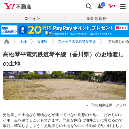
Yahoo!不動産
検索
通知
i
ログイン
ID新規取得
土地
香川県
高松琴平電気鉄道琴平線
更地渡しの物
高松琴平電気鉄道琴平線（香川県）の更地渡し
の土地
一部の画像提供：アフロ
更地渡しの土地なら建物などが建っていない理想の土地にこだわりのマ
イホームを建てることもできます。詳細な内容は物件ごとに異なるので
事前に確認しましょう。更地渡しの土地をYahoo!不動産で見つけましょ