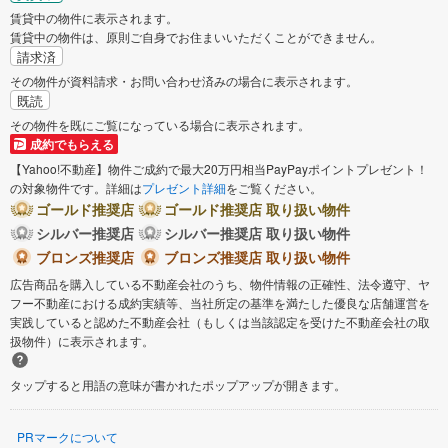
賃貸中の物件に表示されます。
賃貸中の物件は、原則ご自身でお住まいいただくことができません。
請求済
その物件が資料請求・お問い合わせ済みの場合に表示されます。
既読
その物件を既にご覧になっている場合に表示されます。
成約でもらえる
【Yahoo!不動産】物件ご成約で最大20万円相当PayPayポイントプレゼント！
の対象物件です。詳細は
プレゼント詳細
をご覧ください。
ゴールド推奨店
ゴールド推奨店 取り扱い物件
シルバー推奨店
シルバー推奨店 取り扱い物件
ブロンズ推奨店
ブロンズ推奨店 取り扱い物件
広告商品を購入している不動産会社のうち、物件情報の正確性、法令遵守、ヤ
フー不動産における成約実績等、当社所定の基準を満たした優良な店舗運営を
実践していると認めた不動産会社（もしくは当該認定を受けた不動産会社の取
扱物件）に表示されます。
タップすると用語の意味が書かれたポップアップが開きます。
PRマークについて