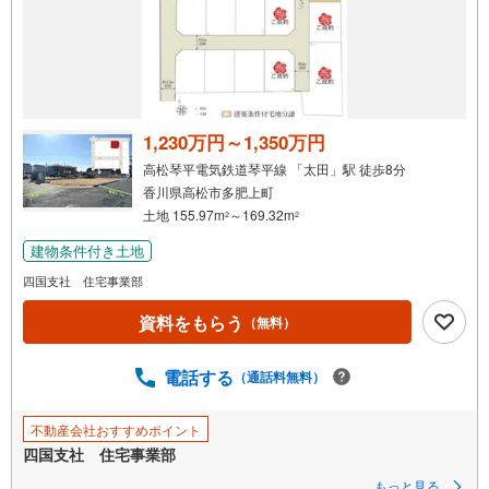
1,230万円～1,350万円
高松琴平電気鉄道琴平線 「太田」駅 徒歩8分
香川県高松市多肥上町
土地 155.97m
～169.32m
2
2
建物条件付き土地
四国支社 住宅事業部
資料をもらう
（無料）
電話する
（通話料無料）
不動産会社おすすめポイント
四国支社 住宅事業部
もっと見る