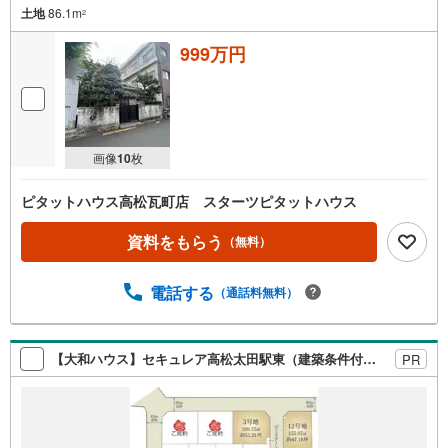
土地
86.1m
2
999万円
画像
10
枚
ピタットハウス高松瓦町店 スターツピタットハウス
資料をもらう
（無料）
電話する
（通話料無料）
【大和ハウス】セキュレア高松太田駅東（建築条件付宅地分譲）
PR