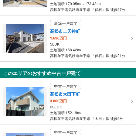
土地面積 170.05m
～173.48m
2
2
高松琴平電気鉄道琴平線 「伏石」駅 徒歩27分
新築一戸建て
高松市上天神町
1,698万円
5LDK
土地面積 158.42m
2
高松琴平電気鉄道琴平線 「伏石」駅 徒歩21分
このエリアのおすすめ中古一戸建て
中古一戸建て
高松市太田下町
3,800万円
2SLDK
土地面積 152.19m
2
高松琴平電気鉄道琴平線 「太田」駅 徒歩5分
中古一戸建て