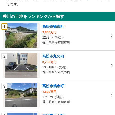
で
えます。
通
知
香川の土地をランキングから探す
を
受
1
高松市鶴市町
け
2,800万円
取
2272m
（登記）
2
る
香川県高松市鶴市町
・
条
2
高松市丸の内
件
3,750万円
を
133.18m
（実測）
2
マ
香川県高松市丸の内
イ
ペ
3
高松市鶴市町
ー
ジ
1,600万円
1715m
（登記）
に
2
香川県高松市鶴市町
保
存
す