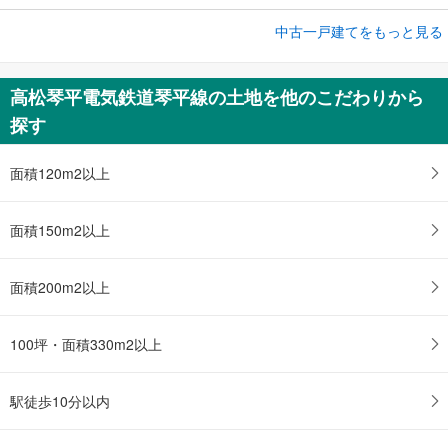
成約でもらえる
中古一戸建てをもっと見る
中古一戸建て
高松市多肥上町
高松琴平電気鉄道琴平線の土地を他のこだわりから
1,749万円
探す
3DK
土地面積 269.78m
2
高松琴平電気鉄道琴平線 「太田」駅 徒歩29分
面積120m2以上
面積150m2以上
面積200m2以上
100坪・面積330m2以上
駅徒歩10分以内