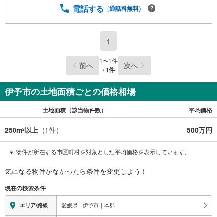
電話する
（通話料無料）
1
1
〜
1
件
前へ
次へ
/
1
件
伊予市の土地面積ごとの価格相場
土地面積（該当物件数）
平均価格
250m
以上
（
1
件）
500万円
2
物件が所在する市区町村を対象とした平均価格を表示しています。
気になる物件がなかったら
条件を変更しよう！
現在の検索条件
愛媛県｜伊予市｜本郡
エリア/路線