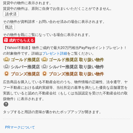
賃貸中の物件に表示されます。
賃貸中の物件は、原則ご自身でお住まいいただくことができません。
請求済
その物件が資料請求・お問い合わせ済みの場合に表示されます。
既読
その物件を既にご覧になっている場合に表示されます。
成約でもらえる
【Yahoo!不動産】物件ご成約で最大20万円相当PayPayポイントプレゼント！
の対象物件です。詳細は
プレゼント詳細
をご覧ください。
ゴールド推奨店
ゴールド推奨店 取り扱い物件
シルバー推奨店
シルバー推奨店 取り扱い物件
ブロンズ推奨店
ブロンズ推奨店 取り扱い物件
広告商品を購入している不動産会社のうち、物件情報の正確性、法令遵守、ヤ
フー不動産における成約実績等、当社所定の基準を満たした優良な店舗運営を
実践していると認めた不動産会社（もしくは当該認定を受けた不動産会社の取
扱物件）に表示されます。
タップすると用語の意味が書かれたポップアップが開きます。
PRマークについて