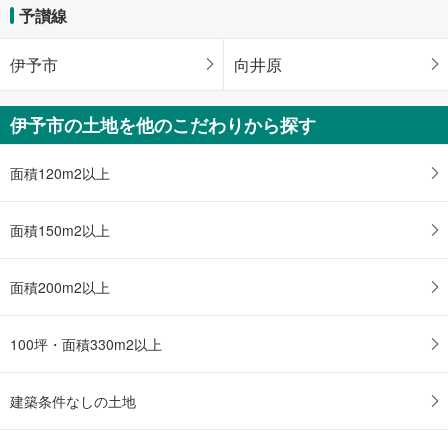
マ
予讃線
イ
ペ
伊予市
向井原
ー
ジ
に
伊予市の土地を他のこだわりから探す
保
存
面積120m2以上
す
る
面積150m2以上
面積200m2以上
100坪・面積330m2以上
建築条件なしの土地