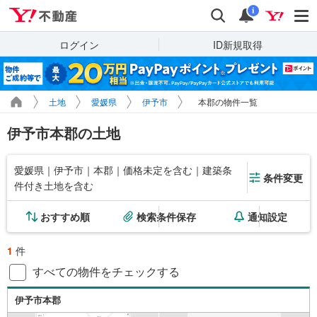
Yahoo!不動産
検索
通知
i
ログイン
ID新規取得
土地
愛媛県
伊予市
本郡の物件一覧
伊予市本郡の土地
愛媛県｜伊予市｜本郡｜価格未定を含む｜建築条
条件変更
件付き土地を含む
おすすめ順
検索条件保存
通知設定
1
件
すべての物件をチェックする
伊予市本郡