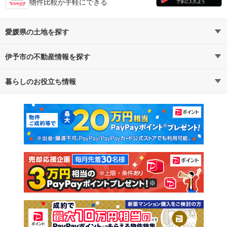
物件比較が手軽にできる
愛媛県の土地を探す
伊予市の不動産情報を探す
路線・駅から探す
地域から探す
暮らしのお役立ち情報
不動産・住宅
賃貸住宅
通勤・通学時間から探す
地図から探す
マンションカタログ
教えて！住まいの先生
新築マンション
中古マンション
新築一戸建て
中古一戸建て
注文住宅
土地
売却査定