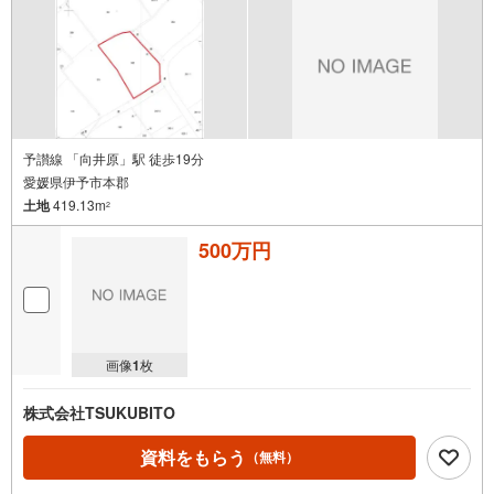
予讃線 「向井原」駅 徒歩19分
愛媛県伊予市本郡
土地
419.13m
2
500万円
画像
1
枚
株式会社TSUKUBITO
資料をもらう
（無料）