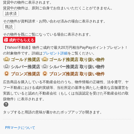
賃貸中の物件に表示されます。
賃貸中の物件は、原則ご自身でお住まいいただくことができません。
請求済
その物件が資料請求・お問い合わせ済みの場合に表示されます。
既読
その物件を既にご覧になっている場合に表示されます。
成約でもらえる
【Yahoo!不動産】物件ご成約で最大20万円相当PayPayポイントプレゼント！
の対象物件です。詳細は
プレゼント詳細
をご覧ください。
ゴールド推奨店
ゴールド推奨店 取り扱い物件
シルバー推奨店
シルバー推奨店 取り扱い物件
ブロンズ推奨店
ブロンズ推奨店 取り扱い物件
広告商品を購入している不動産会社のうち、物件情報の正確性、法令遵守、ヤ
フー不動産における成約実績等、当社所定の基準を満たした優良な店舗運営を
実践していると認めた不動産会社（もしくは当該認定を受けた不動産会社の取
扱物件）に表示されます。
タップすると用語の意味が書かれたポップアップが開きます。
PRマークについて