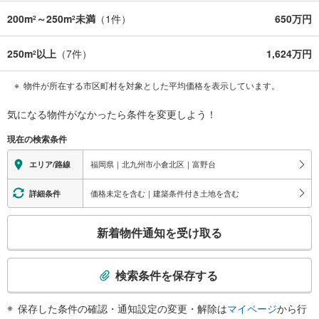
200m
～250m
未満
（
1
件）
650万円
2
2
250m
以上
（
7
件）
1,624万円
2
物件が所在する市区町村を対象とした平均価格を表示しています。
気になる物件がなかったら
条件を変更しよう！
現在の検索条件
福岡県｜北九州市小倉北区｜富野台
エリア/路線
価格未定を含む｜建築条件付き土地を含む
詳細条件
こ
新着物件通知を受け取る
の
検
索
検索条件を保存する
条
件
保存した条件の確認・通知設定の変更・解除は
マイページ
から行
で