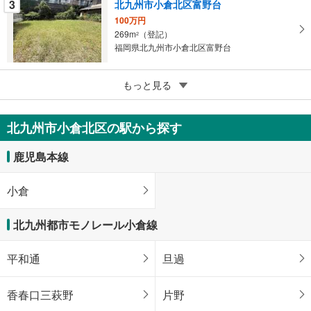
3
北九州市小倉北区富野台
る
100万円
269m
（登記）
2
福岡県北九州市小倉北区富野台
3
北九州市小倉北区原町1丁目
もっと見る
1,800万円
337.91m
（登記）
2
北九州市小倉北区の駅から探す
福岡県北九州市小倉北区原町1丁目
鹿児島本線
小倉
北九州都市モノレール小倉線
平和通
旦過
香春口三萩野
片野