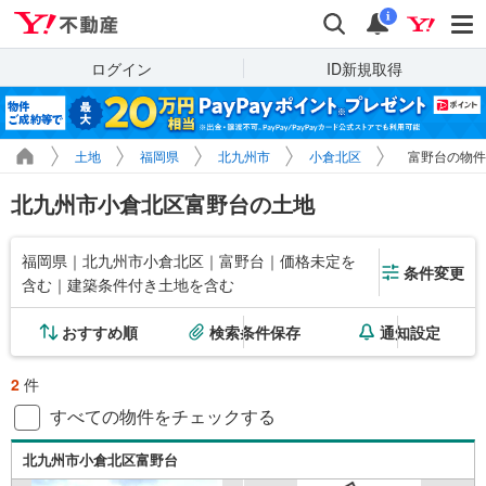
Yahoo!不動産
検索
通知
i
ログイン
ID新規取得
土地
福岡県
北九州市
小倉北区
富野台の物件
北九州市小倉北区富野台の土地
福岡県｜北九州市小倉北区｜富野台｜価格未定を
条件変更
含む｜建築条件付き土地を含む
おすすめ順
検索条件保存
通知設定
2
件
すべての物件をチェックする
北九州市小倉北区富野台