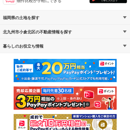
物件比較が手軽にできる
福岡県の土地を探す
北九州市小倉北区の不動産情報を探す
路線・駅から探す
地域から探す
暮らしのお役立ち情報
不動産・住宅
賃貸住宅
通勤・通学時間から探す
地図から探す
マンションカタログ
教えて！住まいの先生
新築マンション
中古マンション
新築一戸建て
中古一戸建て
注文住宅
土地
売却査定