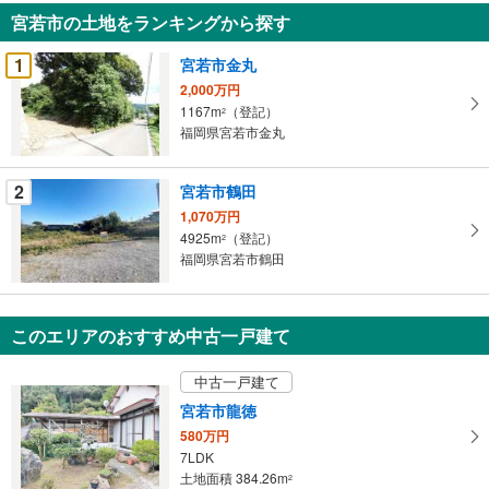
知
宮若市の土地をランキングから探す
を
受
1
宮若市金丸
け
2,000万円
取
1167m
（登記）
2
る
福岡県宮若市金丸
・
条
2
宮若市鶴田
件
1,070万円
を
4925m
（登記）
2
マ
福岡県宮若市鶴田
イ
ペ
ー
このエリアのおすすめ中古一戸建て
ジ
に
中古一戸建て
保
宮若市龍徳
存
580万円
す
7LDK
る
土地面積 384.26m
2