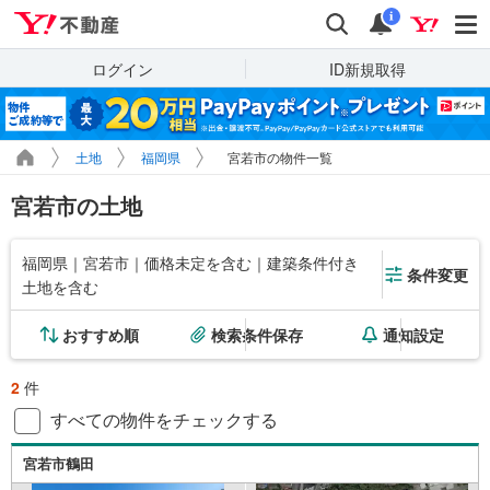
Yahoo!不動産
検索
通知
i
ログイン
ID新規取得
土地
福岡県
宮若市の物件一覧
宮若市の土地
福岡県｜宮若市｜価格未定を含む｜建築条件付き
条件変更
土地を含む
おすすめ順
検索条件保存
通知設定
2
件
すべての物件をチェックする
宮若市鶴田