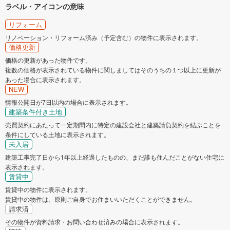
ラベル・アイコンの意味
リフォーム
リノベーション・リフォーム済み（予定含む）の物件に表示されます。
価格更新
価格の更新があった物件です。
複数の価格が表示されている物件に関しましてはそのうちの１つ以上に更新が
あった場合に表示されます。
NEW
情報公開日が7日以内の場合に表示されます。
建築条件付き土地
売買契約にあたって一定期間内に特定の建設会社と建築請負契約を結ぶことを
条件にしている土地に表示されます。
未入居
建築工事完了日から1年以上経過したものの、まだ誰も住んだことがない住宅に
表示されます。
賃貸中
賃貸中の物件に表示されます。
賃貸中の物件は、原則ご自身でお住まいいただくことができません。
請求済
その物件が資料請求・お問い合わせ済みの場合に表示されます。