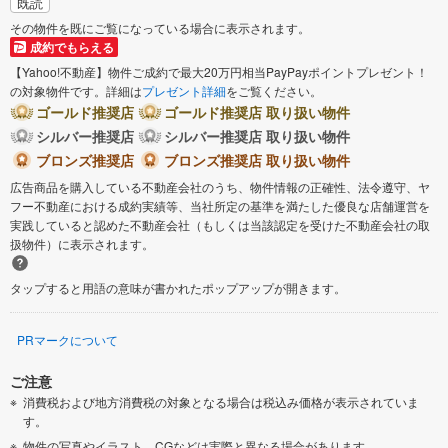
既読
その物件を既にご覧になっている場合に表示されます。
成約でもらえる
【Yahoo!不動産】物件ご成約で最大20万円相当PayPayポイントプレゼント！
の対象物件です。詳細は
プレゼント詳細
をご覧ください。
ゴールド推奨店
ゴールド推奨店 取り扱い物件
シルバー推奨店
シルバー推奨店 取り扱い物件
ブロンズ推奨店
ブロンズ推奨店 取り扱い物件
広告商品を購入している不動産会社のうち、物件情報の正確性、法令遵守、ヤ
フー不動産における成約実績等、当社所定の基準を満たした優良な店舗運営を
実践していると認めた不動産会社（もしくは当該認定を受けた不動産会社の取
扱物件）に表示されます。
タップすると用語の意味が書かれたポップアップが開きます。
PRマークについて
ご注意
消費税および地方消費税の対象となる場合は税込み価格が表示されていま
す。
物件の写真やイラスト、CGなどは実際と異なる場合があります。