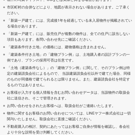
市区町村の合併などにより、地図が表示されない場合があります。ご了承く
ださい。
「新築一戸建て」には、完成後1年を経過している未入居物件が掲載されてい
る場合があります。
「新築一戸建て」には、販売住戸が複数の物件は、全ての住戸に該当しない
項目もあります。各問い合わせ先にご確認ください。
「建築条件付き土地」の価格には、建物価格は含まれません。
「建築条件付き土地」の「建物プラン例」は、土地購入者の設計プランの一
例であり、プランの採用可否は任意です。
「土地（建築条件なし）」の「建物プラン例」に関して、そのプラン例は特
定の建築請負会社によるもので、 当該建築請負会社以外で建てた場合、同様
のものが同価格で建てられるとは限りません。また、建築請負会社を特定す
るものではありません。
お客様が入力する個人情報を含むお問い合わせデータは、当該物件の取扱会
社に送信され、そこで管理されます。
お問い合わせをされたお客様へは、取扱会社がご連絡いたします。
物件に関するお客様のお問い合わせについては、LINEヤフー株式会社は一切
関与いたしません。取扱会社に直接ご確認ください。
不動産購入の検討、契約にあたってはお客様ご自身が情報を確認し、各会社
より十分な説明を受け判断してください。