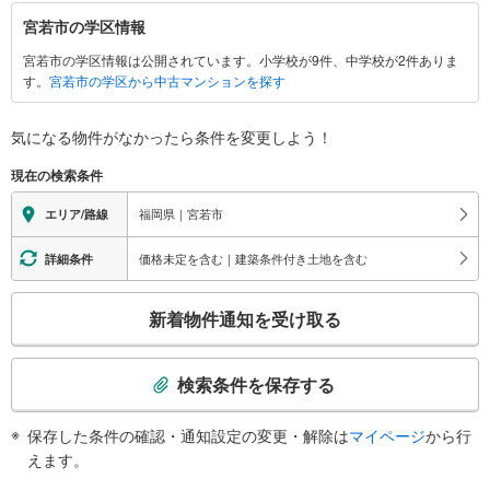
宮
宮若市の学区情報
若
宮若市の学区情報は公開されています。小学校が9件、中学校が2件ありま
市
す。
宮若市の学区から中古マンションを探す
に
関
す
気になる物件がなかったら
条件を変更しよう！
る
現在の検索条件
情
報
福岡県｜宮若市
エリア/路線
価格未定を含む｜建築条件付き土地を含む
詳細条件
こ
新着物件通知を受け取る
の
検
索
検索条件を保存する
条
件
保存した条件の確認・通知設定の変更・解除は
マイページ
から行
で
えます。
通