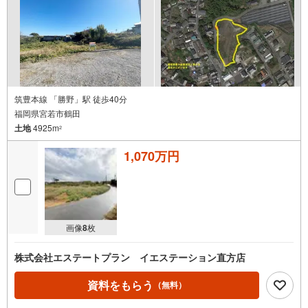
筑豊本線 「勝野」駅 徒歩40分
福岡県宮若市鶴田
土地
4925m
2
1,070万円
画像
8
枚
株式会社エステートプラン イエステーション直方店
資料をもらう
（無料）