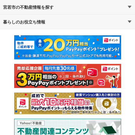
宮若市の不動産情報を探す
路線・駅から探す
地域から探す
暮らしのお役立ち情報
不動産・住宅
賃貸住宅
通勤・通学時間から探す
地図から探す
マンションカタログ
教えて！住まいの先生
新築マンション
中古マンション
新築一戸建て
中古一戸建て
注文住宅
土地
売却査定