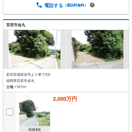
電話する
（通話料無料）
宮若市金丸
若宮役場前信号より車で3分
福岡県宮若市金丸
土地
1167m
2
2,000万円
画像
3
枚