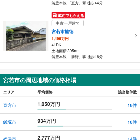
筑豊本線 「直方」駅 徒歩44分
成約でもらえる
中古一戸建て
宮若市龍徳
1,499万円
4LDK
土地面積 395m
2
筑豊本線 「勝野」駅 徒歩18分
宮若市の周辺地域の価格相場
エリア
平均価格
該当物件数
1,050万円
直方市
18件
934万円
飯塚市
18件
2,777万円
福津市
14件