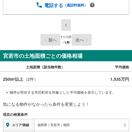
電話する
（通話料無料）
1
1
〜
1
件
前へ
次へ
/
1
件
宮若市の土地面積ごとの価格相場
土地面積（該当物件数）
平均価格
250m
以上
（
2
件）
1,535万円
2
物件が所在する市区町村を対象とした平均価格を表示しています。
気になる物件がなかったら
条件を変更しよう！
現在の検索条件
福岡県｜宮若市｜鶴田
エリア/路線