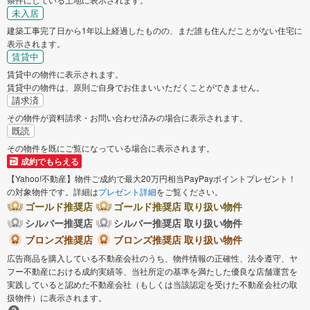
未入居
建築工事完了日から1年以上経過したものの、まだ誰も住んだことがない住宅に
表示されます。
賃貸中
賃貸中の物件に表示されます。
賃貸中の物件は、原則ご自身でお住まいいただくことができません。
請求済
その物件が資料請求・お問い合わせ済みの場合に表示されます。
既読
その物件を既にご覧になっている場合に表示されます。
成約でもらえる
【Yahoo!不動産】物件ご成約で最大20万円相当PayPayポイントプレゼント！
の対象物件です。詳細は
プレゼント詳細
をご覧ください。
ゴールド推奨店
ゴールド推奨店 取り扱い物件
シルバー推奨店
シルバー推奨店 取り扱い物件
ブロンズ推奨店
ブロンズ推奨店 取り扱い物件
広告商品を購入している不動産会社のうち、物件情報の正確性、法令遵守、ヤ
フー不動産における成約実績等、当社所定の基準を満たした優良な店舗運営を
実践していると認めた不動産会社（もしくは当該認定を受けた不動産会社の取
扱物件）に表示されます。