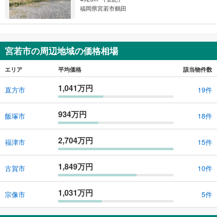
マ
福岡県宮若市鶴田
イ
ペ
ー
ジ
宮若市の周辺地域の価格相場
に
保
エリア
平均価格
該当物件数
存
1,041万円
す
直方市
19件
る
934万円
飯塚市
18件
2,704万円
福津市
15件
1,849万円
古賀市
10件
1,031万円
宗像市
5件