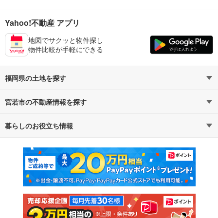
Yahoo!不動産 アプリ
地図でサクッと物件探し
物件比較が手軽にできる
福岡県の土地を探す
宮若市の不動産情報を探す
路線・駅から探す
地域から探す
暮らしのお役立ち情報
不動産・住宅
賃貸住宅
通勤・通学時間から探す
地図から探す
マンションカタログ
教えて！住まいの先生
新築マンション
中古マンション
新築一戸建て
中古一戸建て
注文住宅
土地