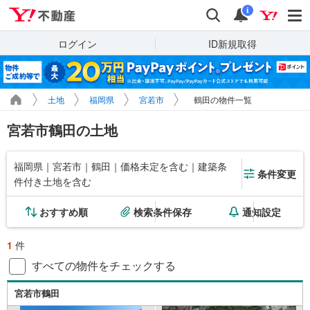
Yahoo!不動産
検索
通知
i
ログイン
ID新規取得
土地
福岡県
宮若市
鶴田の物件一覧
宮若市鶴田の土地
福岡県｜宮若市｜鶴田｜価格未定を含む｜建築条
条件変更
件付き土地を含む
おすすめ順
検索条件保存
通知設定
1
件
すべての物件をチェックする
宮若市鶴田