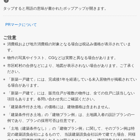
タップすると用語の意味が書かれたポップアップが開きます。
PRマークについて
ご注意
消費税および地方消費税の対象となる場合は税込み価格が表示されていま
す。
物件の写真やイラスト、CGなどは実際と異なる場合があります。
市区町村の合併などにより、地図が表示されない場合があります。ご了承く
ださい。
「新築一戸建て」には、完成後1年を経過している未入居物件が掲載されてい
る場合があります。
「新築一戸建て」には、販売住戸が複数の物件は、全ての住戸に該当しない
項目もあります。各問い合わせ先にご確認ください。
「建築条件付き土地」の価格には、建物価格は含まれません。
「建築条件付き土地」の「建物プラン例」は、土地購入者の設計プランの一
例であり、プランの採用可否は任意です。
「土地（建築条件なし）」の「建物プラン例」に関して、そのプラン例は特
定の建築請負会社によるもので、 当該建築請負会社以外で建てた場合、同様
のものが同価格で建てられるとは限りません。また、建築請負会社を特定す