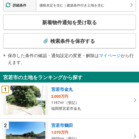
価格未定を含む｜建築条件付き土地を含む
詳細条件
こ
新着物件通知を受け取る
の
検
索
検索条件を保存する
条
件
保存した条件の確認・通知設定の変更・解除は
マイページ
から行
で
えます。
通
知
宮若市の土地をランキングから探す
を
受
1
宮若市金丸
け
2,000万円
取
1167m
（登記）
2
る
福岡県宮若市金丸
・
条
2
宮若市鶴田
件
1,070万円
を
4925m
（登記）
2