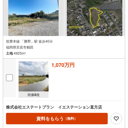
筑豊本線 「勝野」駅 徒歩40分
福岡県宮若市鶴田
土地
4925m
2
1,070万円
画像
8
枚
株式会社エステートプラン イエステーション直方店
資料をもらう
（無料）