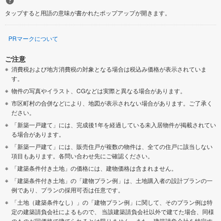
タップすると用語の意味が書かれたポップアップが開きます。
PRマークについて
ご注意
消費税および地方消費税の対象となる場合は税込み価格が表示されていま
す。
物件の写真やイラスト、CGなどは実際と異なる場合があります。
市区町村の合併などにより、地図が表示されない場合があります。ご了承く
ださい。
「新築一戸建て」には、完成後1年を経過している未入居物件が掲載されてい
る場合があります。
「新築一戸建て」には、販売住戸が複数の物件は、全ての住戸に該当しない
項目もあります。各問い合わせ先にご確認ください。
「建築条件付き土地」の価格には、建物価格は含まれません。
「建築条件付き土地」の「建物プラン例」は、土地購入者の設計プランの一
例であり、プランの採用可否は任意です。
「土地（建築条件なし）」の「建物プラン例」に関して、そのプラン例は特
定の建築請負会社によるもので、 当該建築請負会社以外で建てた場合、同様
のものが同価格で建てられるとは限りません。また、建築請負会社を特定す