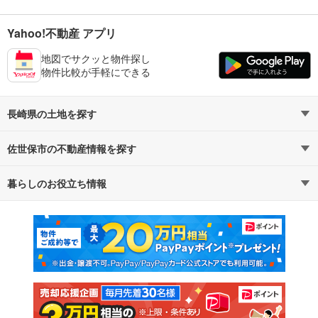
Yahoo!不動産 アプリ
地図でサクッと物件探し
物件比較が手軽にできる
長崎県の土地を探す
佐世保市の不動産情報を探す
路線・駅から探す
地域から探す
暮らしのお役立ち情報
不動産・住宅
賃貸住宅
通勤・通学時間から探す
地図から探す
マンションカタログ
教えて！住まいの先生
新築マンション
中古マンション
新築一戸建て
中古一戸建て
注文住宅
土地