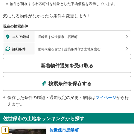
物件が所在する市区町村を対象とした平均価格を表示しています。
気になる物件がなかったら
条件を変更しよう！
現在の検索条件
長崎県｜佐世保市｜石坂町
エリア/路線
価格未定を含む｜建築条件付き土地を含む
詳細条件
こ
新着物件通知を受け取る
の
検
索
検索条件を保存する
条
件
保存した条件の確認・通知設定の変更・解除は
マイページ
から行
で
えます。
通
知
佐世保市の土地をランキングから探す
を
受
1
佐世保市黒髪町
け