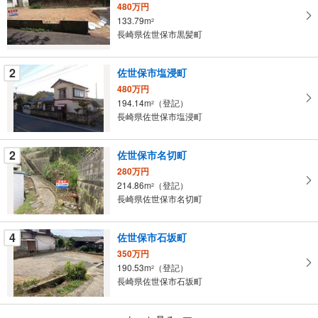
480万円
取
133.79m
2
る
長崎県佐世保市黒髪町
・
条
2
佐世保市塩浸町
件
480万円
を
194.14m
（登記）
2
マ
長崎県佐世保市塩浸町
イ
ペ
2
佐世保市名切町
ー
ジ
280万円
214.86m
（登記）
に
2
長崎県佐世保市名切町
保
存
す
4
佐世保市石坂町
る
350万円
190.53m
（登記）
2
長崎県佐世保市石坂町