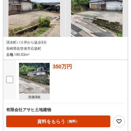
清水町バス停から徒歩3分
長崎県佐世保市石坂町
土地
190.53m
2
350万円
画像
3
枚
有限会社アサヒ土地建物
資料をもらう
（無料）