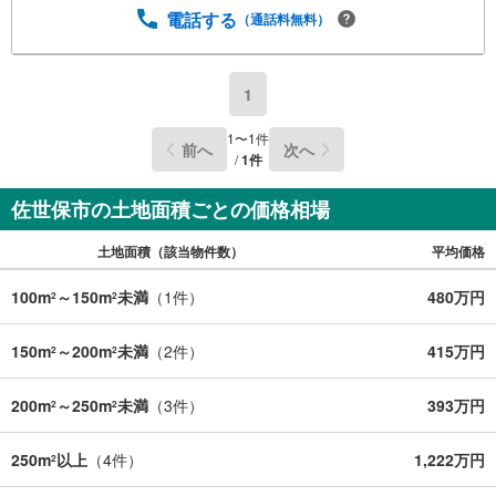
電話する
（通話料無料）
1
1
〜
1
件
前へ
次へ
/
1
件
佐世保市の土地面積ごとの価格相場
土地面積（該当物件数）
平均価格
100m
～150m
未満
（
1
件）
480万円
2
2
150m
～200m
未満
（
2
件）
415万円
2
2
200m
～250m
未満
（
3
件）
393万円
2
2
250m
以上
（
4
件）
1,222万円
2