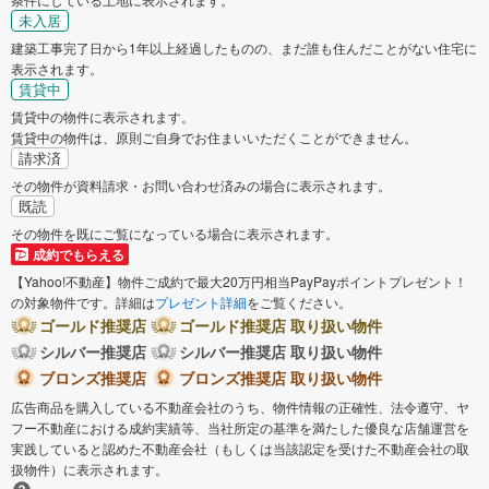
未入居
建築工事完了日から1年以上経過したものの、まだ誰も住んだことがない住宅に
表示されます。
賃貸中
賃貸中の物件に表示されます。
賃貸中の物件は、原則ご自身でお住まいいただくことができません。
請求済
その物件が資料請求・お問い合わせ済みの場合に表示されます。
既読
その物件を既にご覧になっている場合に表示されます。
成約でもらえる
【Yahoo!不動産】物件ご成約で最大20万円相当PayPayポイントプレゼント！
の対象物件です。詳細は
プレゼント詳細
をご覧ください。
ゴールド推奨店
ゴールド推奨店 取り扱い物件
シルバー推奨店
シルバー推奨店 取り扱い物件
ブロンズ推奨店
ブロンズ推奨店 取り扱い物件
広告商品を購入している不動産会社のうち、物件情報の正確性、法令遵守、ヤ
フー不動産における成約実績等、当社所定の基準を満たした優良な店舗運営を
実践していると認めた不動産会社（もしくは当該認定を受けた不動産会社の取
扱物件）に表示されます。