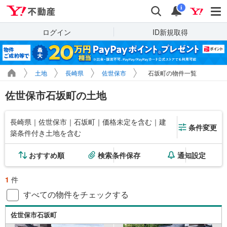
Yahoo!不動産
検索
通知
i
ログイン
ID新規取得
土地
長崎県
佐世保市
石坂町の物件一覧
佐世保市石坂町の土地
長崎県｜佐世保市｜石坂町｜価格未定を含む｜建
条件変更
築条件付き土地を含む
おすすめ順
検索条件保存
通知設定
1
件
すべての物件をチェックする
佐世保市石坂町