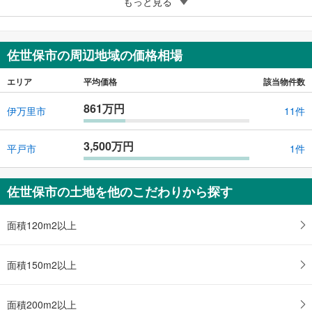
4
佐世保市須佐町
もっと見る
1,030万円
349.23m
（登記）
2
長崎県佐世保市須佐町
佐世保市の周辺地域の価格相場
エリア
平均価格
該当物件数
861万円
伊万里市
11件
3,500万円
平戸市
1件
佐世保市の土地を他のこだわりから探す
面積120m2以上
面積150m2以上
面積200m2以上