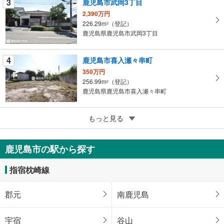
3
鹿児島市武岡3丁目
ー
ジ
2,390万円
226.29m
（登記）
に
2
鹿児島県鹿児島市武岡3丁目
保
存
す
4
鹿児島市喜入瀬々串町
る
350万円
256.99m
（登記）
2
鹿児島県鹿児島市喜入瀬々串町
5
鹿児島市宇宿1丁目
もっと見る
8,680万円
478.08m
（登記）
2
鹿児島市の駅から探す
鹿児島県鹿児島市宇宿1丁目
指宿枕崎線
郡元
南鹿児島
宇宿
谷山