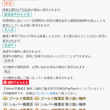
NEW
情報公開日が7日以内の場合に表示されます。
建築条件付き土地
売買契約にあたって一定期間内に特定の建設会社と建築請負契約を結ぶことを
条件にしている土地に表示されます。
未入居
建築工事完了日から1年以上経過したものの、まだ誰も住んだことがない住宅に
表示されます。
賃貸中
賃貸中の物件に表示されます。
賃貸中の物件は、原則ご自身でお住まいいただくことができません。
請求済
その物件が資料請求・お問い合わせ済みの場合に表示されます。
既読
その物件を既にご覧になっている場合に表示されます。
成約でもらえる
【Yahoo!不動産】物件ご成約で最大20万円相当PayPayポイントプレゼント！
の対象物件です。詳細は
プレゼント詳細
をご覧ください。
ゴールド推奨店
ゴールド推奨店 取り扱い物件
シルバー推奨店
シルバー推奨店 取り扱い物件
ブロンズ推奨店
ブロンズ推奨店 取り扱い物件