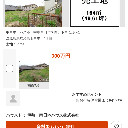
中草牟田バス停「中草牟田バス停」下車 徒歩7分
鹿児島県鹿児島市草牟田1丁目
土地
164m
2
300万円
画像
7
枚
おすすめポイント
・あおぞら保育園まで約150m
ハウスドゥ 伊敷 南日本ハウス株式会社
資料をもらう
（無料）