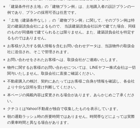
「建築条件付き土地」の「建物プラン例」は、土地購入者の設計プランの一
例であり、プランの採用可否は任意です。
「土地（建築条件なし）」の「建物プラン例」に関して、そのプラン例は特
定の建築請負会社によるもので、 当該建築請負会社以外で建てた場合、同様
のものが同価格で建てられるとは限りません。また、建築請負会社を特定す
るものではありません。
お客様が入力する個人情報を含むお問い合わせデータは、当該物件の取扱会
社に送信され、そこで管理されます。
お問い合わせをされたお客様へは、取扱会社がご連絡いたします。
物件に関するお客様のお問い合わせについては、LINEヤフー株式会社は一切
関与いたしません。取扱会社に直接ご確認ください。
不動産購入の検討、契約にあたってはお客様ご自身が情報を確認し、各会社
より十分な説明を受け判断してください。
本ページの掲載内容は変更される場合があります。あらかじめご了承くださ
い。
クチコミはYahoo!不動産が独自で収集したものを表示しています。
朝の通勤ラッシュ時の所要時間ではありません。時間帯などによっては実際
の乗車時間と異なる場合があります。