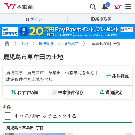
Yahoo!不動産
検索
通知
i
ログイン
ID新規取得
土地
鹿児島県
鹿児島市
草牟田の物件一覧
鹿児島市草牟田の土地
鹿児島県｜鹿児島市｜草牟田｜価格未定を含む｜
条件変更
建築条件付き土地を含む
おすすめ順
検索条件保存
通知設定
4
件
すべての物件をチェックする
鹿児島市草牟田1丁目