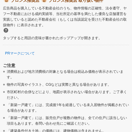
広告商品を購入している不動産会社のうち、物件情報の正確性、法令遵守、ヤ
フー不動産における成約実績等、当社所定の基準を満たした優良な店舗運営を
実践していると認めた不動産会社（もしくは当該認定を受けた不動産会社の取
扱物件）に表示されます。
タップすると用語の意味が書かれたポップアップが開きます。
PRマークについて
ご注意
消費税および地方消費税の対象となる場合は税込み価格が表示されていま
す。
物件の写真やイラスト、CGなどは実際と異なる場合があります。
市区町村の合併などにより、地図が表示されない場合があります。ご了承く
ださい。
「新築一戸建て」には、完成後1年を経過している未入居物件が掲載されてい
る場合があります。
「新築一戸建て」には、販売住戸が複数の物件は、全ての住戸に該当しない
項目もあります。各問い合わせ先にご確認ください。
「建築条件付き土地」の価格には、建物価格は含まれません。