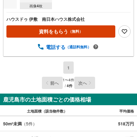
画像
4
枚
ハウスドゥ 伊敷 南日本ハウス株式会社
資料をもらう
（無料）
電話する
（通話料無料）
1
1
〜
4
件
前へ
次へ
/
4
件
鹿児島市の土地面積ごとの価格相場
土地面積（該当物件数）
平均価格
50m
未満
（
5
件）
518万円
2