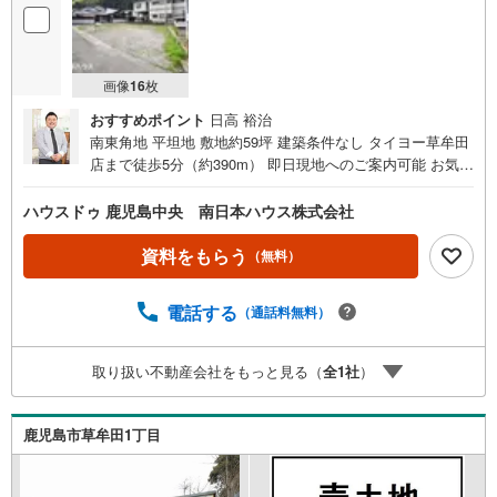
画像
16
枚
おすすめポイント
日高 裕治
南東角地 平坦地 敷地約59坪 建築条件なし タイヨー草牟田
店まで徒歩5分（約390m） 即日現地へのご案内可能 お気軽
にお問合わせください ■周辺環境■・草牟田公園まで徒歩2
分（約130m）・城西公民館・体育館まで徒歩3分（約180
ハウスドゥ 鹿児島中央 南日本ハウス株式会社
m）・草牟田幼稚園まで徒歩4分（約320m）・南日本銀行
草牟田支店まで徒歩5分（約370m）・タイヨー草牟田店ま
資料をもらう
（無料）
で徒歩5分（約390m）・ローソン草牟田二丁目店まで徒歩7
分（約500m）・草牟田小学校まで徒歩9分（約650m）・伊
電話する
（通話料無料）
敷中学校まで徒歩16分（約1230m）≪南日本ハウスの建築
のご紹介≫建築プランはお客様のご要望やご予算に合わせ
て数種類ございます！【住家～すみか～】【みなみの家】
取り扱い不動産会社をもっと見る（
全
1
社
）
【よかいえ】【CUBEY】などそれぞれの建築プランの資料
送付も無料で行っております！いろいろな疑問や気になる
ことがあればまずはお問合せ下さい 土地探し、お家探し、
鹿児島市草牟田1丁目
注文住宅、リフォーム、太陽光発電など住宅のことなら南
日本ハウスにお任せください！