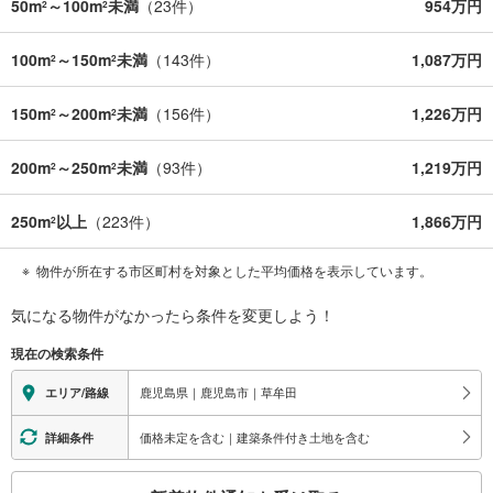
50m
～100m
未満
（
23
件）
954万円
2
2
100m
～150m
未満
（
143
件）
1,087万円
2
2
150m
～200m
未満
（
156
件）
1,226万円
2
2
200m
～250m
未満
（
93
件）
1,219万円
2
2
250m
以上
（
223
件）
1,866万円
2
物件が所在する市区町村を対象とした平均価格を表示しています。
気になる物件がなかったら
条件を変更しよう！
現在の検索条件
鹿児島県｜鹿児島市｜草牟田
エリア/路線
価格未定を含む｜建築条件付き土地を含む
詳細条件
こ