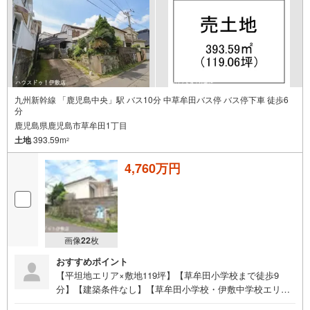
九州新幹線 「鹿児島中央」駅 バス10分 中草牟田バス停 バス停下車 徒歩6
分
鹿児島県鹿児島市草牟田1丁目
土地
393.59m
2
4,760万円
画像
22
枚
おすすめポイント
【平坦地エリア×敷地119坪】【草牟田小学校まで徒歩9
分】【建築条件なし】【草牟田小学校・伊敷中学校エリ
ア】【更地渡し】・草牟田公園まで徒歩1分（約50m）●イ