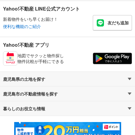
Yahoo!不動産 LINE公式アカウント
新着物件をいち早くお届け！
友だち追加
便利な機能のご紹介
Yahoo!不動産 アプリ
地図でサクッと物件探し
物件比較が手軽にできる
鹿児島県の土地を探す
鹿児島市の不動産情報を探す
路線・駅から探す
地域から探す
暮らしのお役立ち情報
不動産・住宅
賃貸住宅
通勤・通学時間から探す
地図から探す
マンションカタログ
教えて！住まいの先生
新築マンション
中古マンション