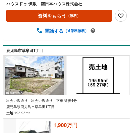
チ押しポイント●・人気の平坦地エリア！周辺にスーパーや
ハウスドゥ 伊敷 南日本ハウス株式会社
銀行、公園、教育施設等あり住環境良好・敷地119坪と
広々！平屋、庭付、駐車場多数の可能な広さ●周辺環境●・
資料をもらう
（無料）
草牟田小学校まで徒歩9分（約650m）・伊敷中学校まで徒
歩13分（約1000m）・草牟田公園まで徒歩1分（約50m）・
電話する
（通話料無料）
城西公民館・体育館まで徒歩2分（約100m）・草牟田幼稚
園まで徒歩3分（約190m）・南日本銀行草牟田支店まで徒
歩4分（約260m）・医療法人康成会植村病院まで徒歩4分
（約290m）・タイヨー草牟田店まで徒歩4分（約290m）・
鹿児島市草牟田1丁目
マクドナルド3号線草牟田店まで徒歩5分（約350m）・南日
本銀行草牟田支店まで徒歩5分（約350m） 買替の方、自己
資金の少ない方、勤続年数短い方、自営業の方住宅ローン
にご不安のある方、他社で住宅ローンに落ちてしまった方
など、お気軽にご相談ください
出会い坂通り「出会い坂通り」下車 徒歩4分
鹿児島県鹿児島市草牟田1丁目
土地
195.95m
2
1,900万円