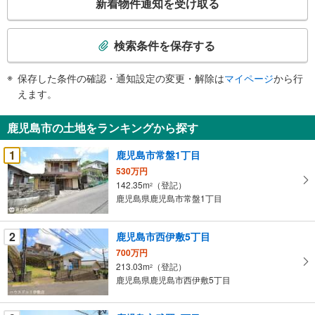
新着物件通知を受け取る
の
検
索
検索条件を保存する
条
件
保存した条件の確認・通知設定の変更・解除は
マイページ
から行
で
えます。
通
知
鹿児島市の土地をランキングから探す
を
受
1
鹿児島市常盤1丁目
け
530万円
取
142.35m
（登記）
2
る
鹿児島県鹿児島市常盤1丁目
・
条
2
鹿児島市西伊敷5丁目
件
700万円
を
213.03m
（登記）
2
マ
鹿児島県鹿児島市西伊敷5丁目
イ
ペ