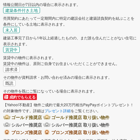
情報公開日が7日以内の場合に表示されます。
建築条件付き土地
売買契約にあたって一定期間内に特定の建設会社と建築請負契約を結ぶことを
条件にしている土地に表示されます。
未入居
建築工事完了日から1年以上経過したものの、まだ誰も住んだことがない住宅に
表示されます。
賃貸中
賃貸中の物件に表示されます。
賃貸中の物件は、原則ご自身でお住まいいただくことができません。
請求済
その物件が資料請求・お問い合わせ済みの場合に表示されます。
既読
その物件を既にご覧になっている場合に表示されます。
成約でもらえる
【Yahoo!不動産】物件ご成約で最大20万円相当PayPayポイントプレゼント！
の対象物件です。詳細は
プレゼント詳細
をご覧ください。
ゴールド推奨店
ゴールド推奨店 取り扱い物件
シルバー推奨店
シルバー推奨店 取り扱い物件
ブロンズ推奨店
ブロンズ推奨店 取り扱い物件