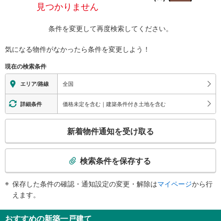
見つかりません
条件を変更して再度検索してください。
気になる物件がなかったら
条件を変更しよう！
現在の検索条件
全国
エリア/路線
価格未定を含む｜建築条件付き土地を含む
詳細条件
こ
新着物件通知を受け取る
の
検
索
検索条件を保存する
条
件
保存した条件の確認・通知設定の変更・解除は
マイページ
から行
で
えます。
通
知
おすすめの新築一戸建て