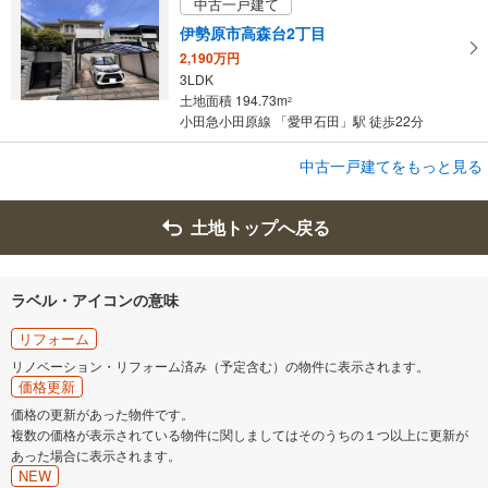
中古一戸建て
伊勢原市高森台2丁目
2,190万円
3LDK
土地面積 194.73m
2
小田急小田原線 「愛甲石田」駅 徒歩22分
成約でもらえる
中古一戸建てをもっと見る
中古一戸建て
明石市田町2丁目
土地トップへ戻る
2,499万円
3LDK
土地面積 60.13m
2
ラベル・アイコンの意味
山陽電鉄本線 「西新町」駅 徒歩9分
リフォーム
リノベーション・リフォーム済み（予定含む）の物件に表示されます。
価格更新
価格の更新があった物件です。
複数の価格が表示されている物件に関しましてはそのうちの１つ以上に更新が
あった場合に表示されます。
NEW