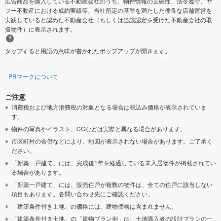
広告商品を購入している不動産会社のうち、物件情報の正確性、法令遵守、ヤ
フー不動産における成約実績等、当社所定の基準を満たした優良な店舗運営を
実践していると認めた不動産会社（もしくは当該認定を受けた不動産会社の取
扱物件）に表示されます。
タップすると用語の意味が書かれたポップアップが開きます。
PRマークについて
ご注意
消費税および地方消費税の対象となる場合は税込み価格が表示されていま
す。
物件の写真やイラスト、CGなどは実際と異なる場合があります。
市区町村の合併などにより、地図が表示されない場合があります。ご了承く
ださい。
「新築一戸建て」には、完成後1年を経過している未入居物件が掲載されてい
る場合があります。
「新築一戸建て」には、販売住戸が複数の物件は、全ての住戸に該当しない
項目もあります。各問い合わせ先にご確認ください。
「建築条件付き土地」の価格には、建物価格は含まれません。
「建築条件付き土地」の「建物プラン例」は、土地購入者の設計プランの一