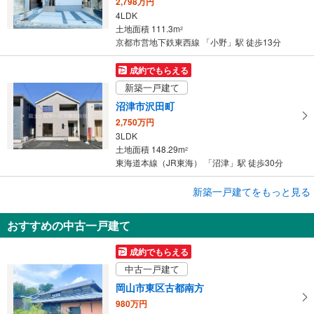
2,798万円
4LDK
土地面積 111.3m
2
京都市営地下鉄東西線 「小野」駅 徒歩13分
成約でもらえる
新築一戸建て
沼津市沢田町
2,750万円
3LDK
土地面積 148.29m
2
東海道本線（JR東海） 「沼津」駅 徒歩30分
成約でもらえる
新築一戸建てをもっと見る
新築一戸建て
おすすめの中古一戸建て
沼津市沢田町
2,590万円
成約でもらえる
4LDK
中古一戸建て
土地面積 160.28m
2
東海道本線（JR東海） 「沼津」駅 徒歩30分
岡山市東区古都南方
980万円