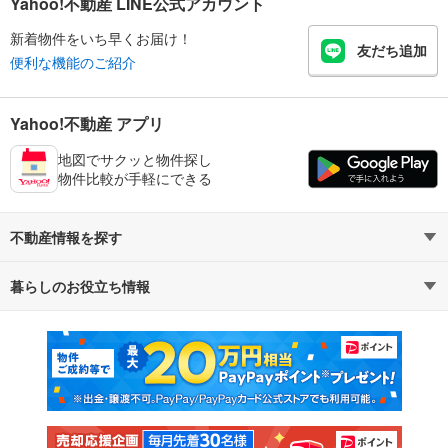
Yahoo!不動産 LINE公式アカウント
新着物件をいち早くお届け！
友だち追加
便利な機能のご紹介
Yahoo!不動産 アプリ
地図でサクッと物件探し
物件比較が手軽にできる
不動産情報を探す
暮らしのお役立ち情報
不動産・住宅
賃貸住宅
マンションカタログ
教えて！住まいの先生
新築マンション
中古マンション
新築一戸建て
中古一戸建て
注文住宅
土地