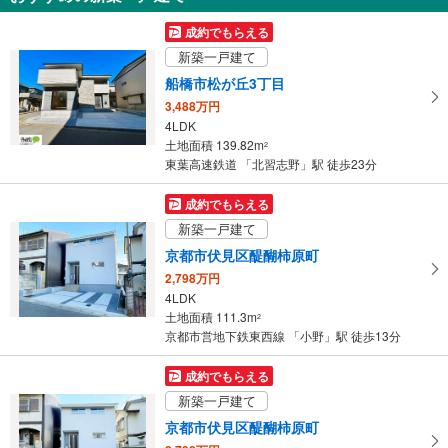
を
受
成約でもらえる
け
新築一戸建て
取
船橋市松が丘3丁目
る
3,488万円
・
4LDK
条
土地面積 139.82m
2
件
東葉高速鉄道 「北習志野」駅 徒歩23分
を
マ
成約でもらえる
イ
新築一戸建て
ペ
京都市伏見区醍醐柿原町
ー
2,798万円
ジ
4LDK
に
土地面積 111.3m
2
保
京都市営地下鉄東西線 「小野」駅 徒歩13分
存
す
成約でもらえる
る
新築一戸建て
京都市伏見区醍醐柿原町