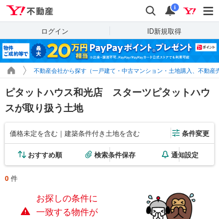
Yahoo!不動産
検索
通知
i
ログイン
ID新規取得
不動産会社から探す（一戸建て・中古マンション・土地購入、不動産
ピタットハウス和光店 スターツピタットハウ
スが取り扱う土地
価格未定を含む｜建築条件付き土地を含む
条件変更
おすすめ順
検索条件保存
通知設定
0
件
お探しの条件に
一致する物件が