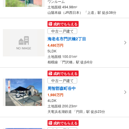
ワンルーム
土地面積 494.98m
2
山陽本線（JR西日本） 「上道」駅 徒歩38分
成約でもらえる
中古一戸建て
海老名市門沢橋2丁目
4,480万円
5LDK
土地面積 100.01m
2
相模線 「門沢橋」駅 徒歩6分
成約でもらえる
中古一戸建て
周智郡森町谷中
1,980万円
4LDK
土地面積 200.23m
2
天竜浜名湖鉄道 「円田」駅 徒歩23分
成約でもらえる