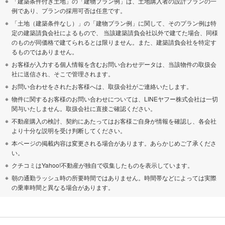
「建築条件付き土地」の「建物プラン例」は、土地購入者の設計プランの一
例であり、プランの採用可否は任意です。
「土地（建築条件なし）」の「建物プラン例」に関して、そのプラン例は特
定の建築請負会社によるもので、 当該建築請負会社以外で建てた場合、同様
のものが同価格で建てられるとは限りません。また、建築請負会社を特定す
るものではありません。
お客様が入力する個人情報を含むお問い合わせデータは、当該物件の取扱会
社に送信され、そこで管理されます。
お問い合わせをされたお客様へは、取扱会社がご連絡いたします。
物件に関するお客様のお問い合わせについては、LINEヤフー株式会社は一切
関与いたしません。取扱会社に直接ご確認ください。
不動産購入の検討、契約にあたってはお客様ご自身が情報を確認し、各会社
より十分な説明を受け判断してください。
本ページの掲載内容は変更される場合があります。あらかじめご了承くださ
い。
クチコミはYahoo!不動産が独自で収集したものを表示しています。
朝の通勤ラッシュ時の所要時間ではありません。時間帯などによっては実際
の乗車時間と異なる場合があります。