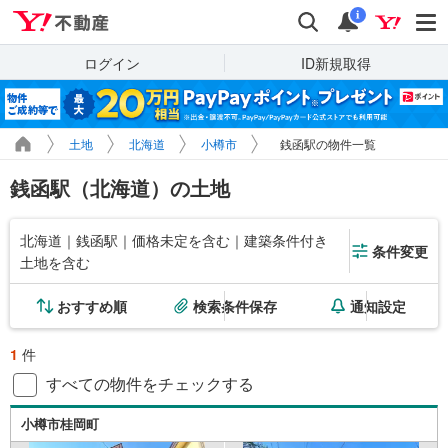
Yahoo!不動産
検索
通知
i
ログイン
ID新規取得
土地
北海道
小樽市
銭函駅の物件一覧
銭函駅（北海道）の土地
北海道｜銭函駅｜価格未定を含む｜建築条件付き
条件変更
土地を含む
おすすめ順
検索条件保存
通知設定
1
件
すべての物件をチェックする
小樽市桂岡町