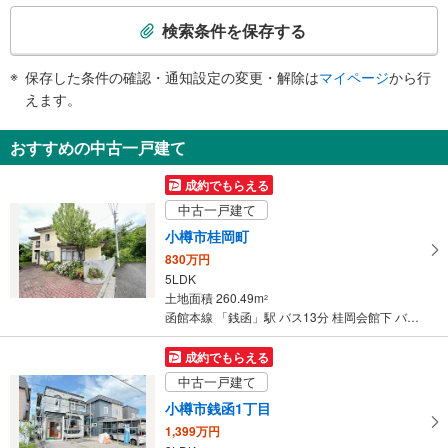
検
・改札⇔地上
索
検索条件を保存する
条
件
保存した条件の確認・通知設定の変更・解除は
マイページ
から行
で
えます。
通
知
おすすめの中古一戸建て
を
受
成約でもらえる
け
中古一戸建て
取
小樽市桂岡町
る
830万円
・
5LDK
条
土地面積 260.49m
2
件
函館本線 「銭函」駅 バス13分 桂岡会館下 バス停下車 徒歩3分
を
マ
成約でもらえる
イ
中古一戸建て
ペ
小樽市銭函1丁目
ー
1,399万円
ジ