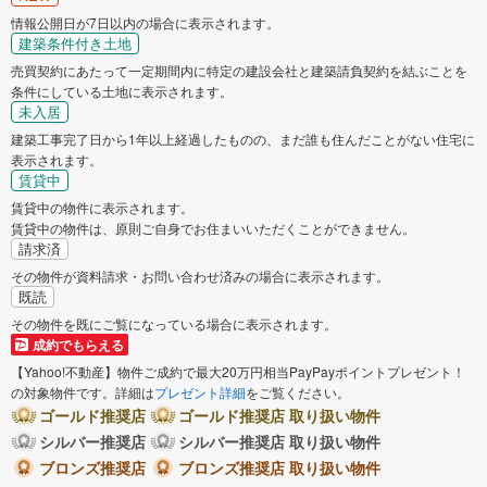
情報公開日が7日以内の場合に表示されます。
建築条件付き土地
売買契約にあたって一定期間内に特定の建設会社と建築請負契約を結ぶことを
条件にしている土地に表示されます。
未入居
建築工事完了日から1年以上経過したものの、まだ誰も住んだことがない住宅に
表示されます。
賃貸中
賃貸中の物件に表示されます。
賃貸中の物件は、原則ご自身でお住まいいただくことができません。
請求済
その物件が資料請求・お問い合わせ済みの場合に表示されます。
既読
その物件を既にご覧になっている場合に表示されます。
成約でもらえる
【Yahoo!不動産】物件ご成約で最大20万円相当PayPayポイントプレゼント！
の対象物件です。詳細は
プレゼント詳細
をご覧ください。
ゴールド推奨店
ゴールド推奨店 取り扱い物件
シルバー推奨店
シルバー推奨店 取り扱い物件
ブロンズ推奨店
ブロンズ推奨店 取り扱い物件