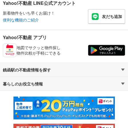
Yahoo!不動産 LINE公式アカウント
新着物件をいち早くお届け！
友だち追加
便利な機能のご紹介
Yahoo!不動産 アプリ
地図でサクッと物件探し
物件比較が手軽にできる
銭函駅の不動産情報を探す
暮らしのお役立ち情報
不動産・住宅
賃貸住宅
マンションカタログ
教えて！住まいの先生
新築マンション
中古マンション
新築一戸建て
中古一戸建て