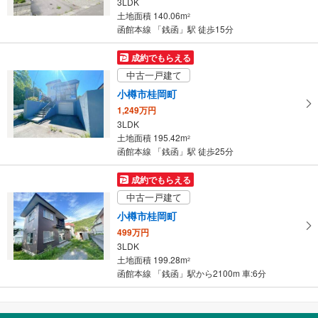
3LDK
に
土地面積 140.06m
2
保
函館本線 「銭函」駅 徒歩15分
存
す
成約でもらえる
る
中古一戸建て
小樽市桂岡町
1,249万円
3LDK
土地面積 195.42m
2
函館本線 「銭函」駅 徒歩25分
成約でもらえる
中古一戸建て
小樽市桂岡町
499万円
3LDK
土地面積 199.28m
2
函館本線 「銭函」駅から2100m 車:6分