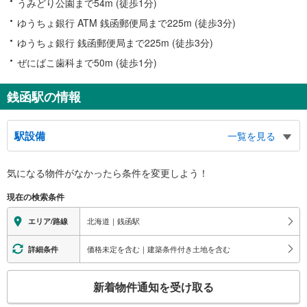
うみどり公園まで54m (徒歩1分)
ゆうちょ銀行 ATM 銭函郵便局まで225m (徒歩3分)
ゆうちょ銀行 銭函郵便局まで225m (徒歩3分)
ぜにばこ歯科まで50m (徒歩1分)
銭函駅の情報
駅設備
一覧を見る
バリアフリー状況
気になる物件がなかったら
条件を変更しよう！
※段差なしでの移動経路
（○：有り △：要駅員設備 ×：無し）
現在の検索条件
地上⇔改札⇔ホーム：○
エレベータ
北海道｜銭函駅
エリア/路線
・各ホーム⇔跨線橋
トイレ
価格未定を含む｜建築条件付き土地を含む
詳細条件
《多機能トイレ》
こ
・改札外
新着物件通知を受け取る
スロープ
の