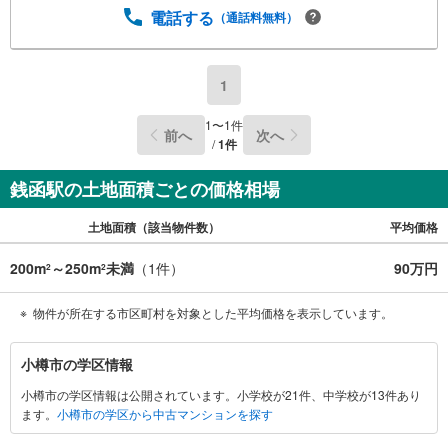
電話する
（通話料無料）
1
1
〜
1
件
前へ
次へ
/
1
件
銭函駅の土地面積ごとの価格相場
土地面積（該当物件数）
平均価格
200m
～250m
未満
（
1
件）
90万円
2
2
物件が所在する市区町村を対象とした平均価格を表示しています。
小
小樽市の学区情報
樽
小樽市の学区情報は公開されています。小学校が21件、中学校が13件あり
市
ます。
小樽市の学区から中古マンションを探す
に
関