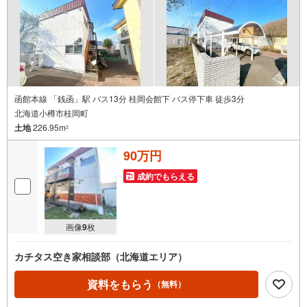
函館本線 「銭函」駅 バス13分 桂岡会館下 バス停下車 徒歩3分
北海道小樽市桂岡町
土地
226.95m
2
90万円
成約でもらえる
画像
9
枚
カチタス空き家相談部（北海道エリア）
資料をもらう
（無料）