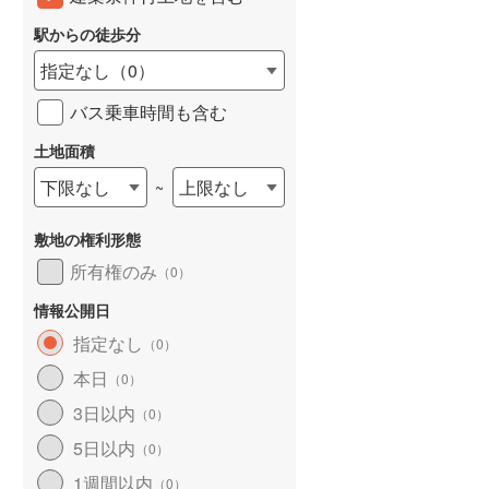
東武桐生線
(
21
)
駅からの徒歩分
東武日光線
(
135
)
指定なし
（
0
）
東武野田線
(
695
)
バス乗車時間も含む
野岩鉄道会津鬼怒川線
(
2
)
土地面積
西武有楽町線
(
36
)
下限なし
上限なし
~
西武多摩湖線
(
198
)
敷地の権利形態
西武狭山線
(
51
)
所有権のみ
（
0
）
京王高尾線
(
309
)
情報公開日
小田急小田原線
(
989
)
指定なし
（
0
）
東急東横線
(
271
)
本日
（
0
）
3日以内
東急田園都市線
(
319
)
（
0
）
5日以内
（
0
）
東急目黒線
(
157
)
1週間以内
（
0
）