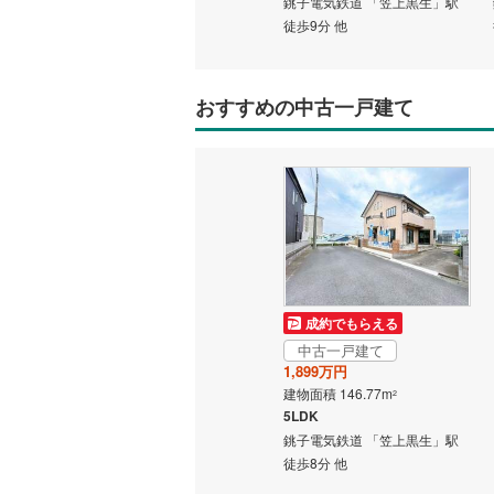
銚子電気鉄道 「笠上黒生」駅
都営新宿
徒歩9分 他
横浜市営
(
150
)
おすすめの中古一戸建て
私鉄・その他
わたらせ
宇都宮ラ
鹿島臨海
小湊鐵道
(
上毛電気
成約でもらえる
流鉄流山
中古一戸建て
1,899万円
京成本線
(
建物面積 146.77m
2
5LDK
京成金町
銚子電気鉄道 「笠上黒生」駅
北総鉄道
徒歩8分 他