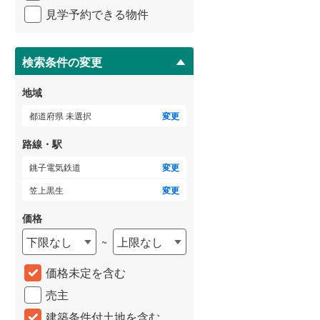
イ
横浜市営地下鉄ブルーライン
(
385
)
見学予約できる物件
ペ
ー
ジ
に
検索条件の変更
保
存
いすみ鉄道
(
11
)
地域
す
る
関東鉄道常総線
(
32
)
都道府県 未選択
変更
銚子電気鉄道
(
2
)
路線・駅
上信電鉄上信線
(
17
)
銚子電気鉄道
変更
笠上黒生
変更
埼玉新都市交通伊奈線
(
261
)
価格
京成成田高速鉄道アクセス線
(
3
)
下限なし
上限なし
~
京成千葉線
(
107
)
価格未定を含む
京成松戸線
(
237
)
売主
芝山鉄道
(
12
)
建築条件付土地を含む