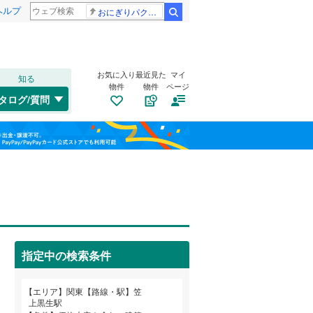
ヘルプ
おにぎりパクパク
検索
お気に入り
最近見た
マイ
知る
物件
物件
ページ
水郡線
(
102
)
タログ/質問
上越線
(
47
)
南道路
（
0
）
福島
水戸線
(
49
)
(
0
)
古家あり
（
0
）
栃木
群馬
山梨
信越本線
(
16
)
総武本線
(
846
)
京葉線
(
106
)
指定中の検索条件
久留里線
(
178
)
小学校まで1km以内
（
0
）
和歌山
山手線
(
216
)
エリア
関東【路線・駅】笠
上黒生駅
武蔵野線
(
891
)