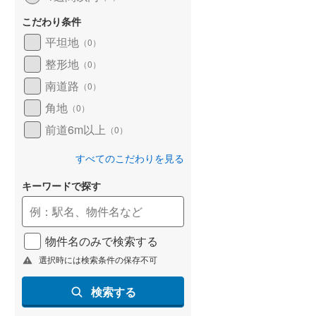
京急本線
(
230
)
こだわり条件
京急逗子線
(
42
)
平坦地
（
0
）
東京モノレール
(
16
)
整形地
（
0
）
相模鉄道本線
(
552
)
南道路
（
0
）
角地
横浜シーサイドライン
(
17
)
（
0
）
前道6m以上
（
0
）
湘南モノレール江の島線
(
95
)
すべてのこだわりを見る
富士急行線
(
30
)
キーワードで探す
東葉高速鉄道
(
120
)
ディズニーリゾートライン
(
13
)
物件名のみで検索する
選択時には検索条件の保存不可
検索する