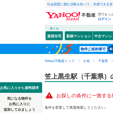
社会課題に挑む活動を知って、共感できる支
IDでもっ
ログイン
借りる
北海道
JR
北海道
東北本線
(
こだわり条件
配置、向き、
賃貸住宅
新築マンション
中古マンシ
川越線
(
32
前道6m
東北
青森
吾妻線
(
31
仲ノ町
(
2
)
(
0
平坦地
（
(
0
)
関東
東京
日光線
(
12
Yahoo!不動産トップ
土地
千葉県
販売、価格、
湘南新宿
信越・北陸
新潟
笠上黒生駅（千葉県）
(
1,056
)
更地渡し
外房線
(
77
東海
愛知
お気に入りから資料請求
立地
お探しの条件に一致する
成田線
(
14
気になる物件を
最寄りの
近畿
大阪
東金線
(
27
お気に入りに
条件を変更して再度検索してください。
追加してみましょう
オンライン対
南武線
(
30