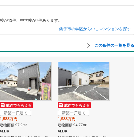
島根
岡山
広島
山口
ン内見(相談)可
（
0
）
IT重説可
（
0
）
3
)
根岸線
(
124
)
香川
愛媛
高知
校が13件、中学校が7件あります。
4
)
中央本線（JR東日本）
(
1,179
)
保存した条件を見る
ン対応とは？
銚子市の学区から中古マンションを探す
170
)
八高線
(
703
)
佐賀
長崎
熊本
大分
線
(
948
)
常磐線（各駅停車）
(
257
)
この条件の一覧を見る
3
)
御殿場線
(
12
)
この条件で検索する
この条件で検索する
この条件で検索する
この条件で検索する
この条件で検索する
この条件で検索する
市区町村以下を選択
市区町村を選択す
駅を選択する
線
(
305
)
上越新幹線
(
193
)
線
(
166
)
北陸新幹線
(
197
)
ロ銀座線
(
59
)
東京メトロ丸ノ内線
(
207
)
成約でもらえる
成約でもらえる
ロ日比谷線
(
100
)
東京メトロ東西線
(
204
)
新築一戸建て
新築一戸建て
ロ有楽町線
(
142
)
東京メトロ半蔵門線
(
65
)
1,988万円
1,988万円
建物面積 97.2m
建物面積 94.77m
2
2
ロ副都心線
(
161
)
都営浅草線
(
141
)
4LDK
4LDK