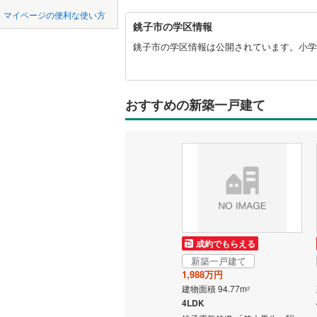
中国
鳥取
マイページの便利な使い方
銚
オンライ
横浜線
(
95
銚子市の学区情報
子
四国
徳島
市
銚子市の学区情報は公開されています。小学
相模線
(
75
に
オンライ
関
五日市線
(
九州・沖縄
福岡
す
る
おすすめの新築一戸建て
京浜東北
情
報
総武線
(
77
0
0
0
0
0
0
該当物件
該当物件
該当物件
該当物件
該当物件
該当物件
件
件
件
件
件
件
東北新幹
秋田新幹
地下鉄
東京メト
成約でもらえる
東京メト
新築一戸建て
東京メト
1,988万円
建物面積 94.77m
2
東京メト
4LDK