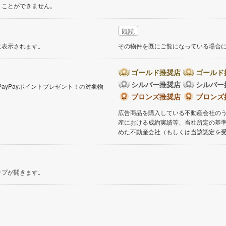
くことができません。
既読
に表示されます。
その物件を既にご覧になっている場合
ゴールド推奨店
ゴールド
シルバー推奨店
シルバー
PayPayポイントプレゼント！の対象物
。
ブロンズ推奨店
ブロンズ
広告商品を購入している不動産会社の
産における成約実績等、当社所定の基
めた不動産会社（もしくは当該認定を
ップが開きます。