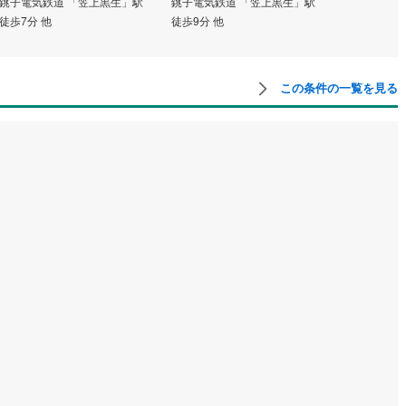
銚子電気鉄道 「笠上黒生」駅
銚子電気鉄道 「笠上黒生」駅
線
(
242
)
都営大江戸線
(
235
)
徒歩7分 他
徒歩9分 他
地下鉄グリーンライン
この条件の一覧を見る
渓谷鐵道
(
17
)
真岡鐵道
(
10
)
イトレール
(
100
)
関東鉄道竜ケ崎線
(
8
)
鉄道大洗鹿島線
(
130
)
ひたちなか海浜鉄道湊線
(
9
)
66
)
千葉都市モノレール
(
143
)
鉄道上毛線
(
85
)
秩父鉄道
(
60
)
線
(
50
)
つくばエクスプレス
(
235
)
447
)
京成押上線
(
50
)
線
(
46
)
京成千原線
(
98
)
北総線
(
117
)
山万ユーカリが丘線
(
35
)