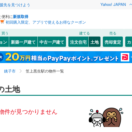
Yahoo! JAPAN
援先を見つけよう
と便利に
新規取得
初回購入限定、アプリで使えるお得なクーポン
検索条件を保存しました
買う
建てる
売る
803
)
常磐線
(
418
)
建ち方、日当たり
ョン
新築一戸建て
中古一戸建て
注文住宅
土地
売却査定
カ
この検索条件の新着物件通知は、
マイページ
から設定できます。
4
)
高崎線
(
592
)
以上
（
0
）
角地
（
0
）
岩手
宮城
秋田
山形
)
両毛線
(
262
)
君ケ浜
)
(
0
)
(
0
)
(
0
)
(
0
)
(
0
)
0
）
整形地
（
0
）
(
0
)
関東、笠上黒生駅、価格未定を含む、建築条件付き土地
神奈川
埼玉
千葉
茨城
3
)
烏山線
(
91
)
銚子市
笠上黒生駅の物件一覧
を含む
契約、入居関連など
ライン（宇都宮～逗子）
湘南新宿ライン（前橋～小田原）
長野
富山
石川
福井
の土地
(
1,181
)
（
0
）
第一種低層住居専用地域
（
0
）
1
)
内房線
(
497
)
閉じる
閉じる
お気に入りリストを見る
お気に入りリストを見る
閉じる
閉じる
岐阜
静岡
三重
検索条件を保存する
物件が見つかりません
4
)
鹿島線
(
4
)
マイページ
駅が始発駅
（
0
）
海まで2km以内
（
0
）
兵庫
京都
滋賀
奈良
7
)
東海道本線
(
600
)
応
2
)
鶴見線
(
51
)