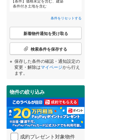
条件
価格未定を含む、建築
条件付き土地を含む
横須賀線
(
332
)
条件をリセットする
青梅線
(
326
)
詳しく見る
こ
新着物件通知を受け取る
小海線
(
15
)
宮崎
鹿児島
沖縄
の
検
埼京線
(
496
)
索
検索条件を保存する
条
身延線
(
146
)
件
保存した条件の確認・通知設定の
で
する
る
変更・解除は
マイページ
から行え
条件をリセットする
条件をリセットする
条件をリセットする
条件をリセットする
条件をリセットする
条件をリセットする
山形新幹線
(
243
)
通
ます。
知
東海道新幹線
(
25
)
を
受
物件の絞り込み
け
東京メトロ丸ノ内方南支線
(
52
)
取
る
東京メトロ千代田線
(
113
)
・
条
東京メトロ南北線
(
155
)
件
を
都営三田線
(
159
)
成約プレゼント対象物件
マ