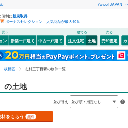
Yahoo! JAPAN
ル
と便利に
新規取得
ボーナスセレクション 人気商品が最大40％
検索条件を保存しました
買う
建てる
売る
786
)
常磐線
(
417
)
建ち方、日当たり
ョン
新築一戸建て
中古一戸建て
注文住宅
土地
売却査定
カ
この検索条件の新着物件通知は、
マイページ
から設定できます。
9
)
高崎線
(
579
)
以上
（
0
）
角地
（
0
）
岩手
宮城
秋田
山形
)
両毛線
(
259
)
)
(
3
)
(
2
)
(
5
)
(
2
)
(
2
)
(
21
)
1
）
整形地
（
0
）
関東、志村三丁目駅、価格未定を含む、建築条件付き土
神奈川
埼玉
千葉
茨城
6
)
烏山線
(
91
)
板橋区
志村三丁目駅の物件一覧
地を含む
契約、入居関連など
ライン（宇都宮～逗子）
湘南新宿ライン（前橋～小田原）
長野
富山
石川
福井
）の土地
2
)
(
14
)
(
0
)
(
2
)
(
2
)
(
0
)
(
0
)
(
1,164
)
（
0
）
第一種低層住居専用地域
（
0
）
8
)
内房線
(
496
)
閉じる
閉じる
お気に入りリストを見る
お気に入りリストを見る
閉じる
閉じる
岐阜
静岡
三重
検索条件を保存する
並び替え
4
)
鹿島線
(
4
)
8
)
マイページ
駅が始発駅
（
0
）
海まで2km以内
（
0
）
兵庫
京都
滋賀
奈良
資料をもらう
無料
8
)
東海道本線
(
596
)
応
2
)
鶴見線
(
50
)