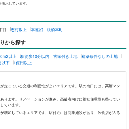
を表示しています。
丁目
志村坂上
本蓮沼
板橋本町
りから探す
00m2以上
駅徒歩10分以内
古家付き土地
建築条件なしの土地
万円以下
1億円以上
線が走っている交通の利便性がよいエリアです。駅の南口には、高層マン
があります。リノベーションが進み、高齢者向けに福祉住環境も整ってい
実しています。
口が増加しているエリアです。駅付近には商業施設があり、飲食店が入る