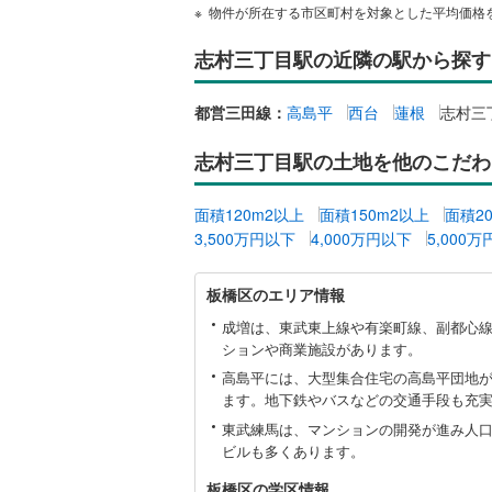
物件が所在する市区町村を対象とした平均価格
志村三丁目駅の近隣の駅から探す
都営三田線：
高島平
西台
蓮根
志村三
志村三丁目駅の土地を他のこだわ
面積120m2以上
面積150m2以上
面積2
3,500万円以下
4,000万円以下
5,000
板
板橋区のエリア情報
橋
区
成増は、東武東上線や有楽町線、副都心
に
ションや商業施設があります。
関
高島平には、大型集合住宅の高島平団地
す
ます。地下鉄やバスなどの交通手段も充
る
情
東武練馬は、マンションの開発が進み人
報
ビルも多くあります。
板橋区の学区情報