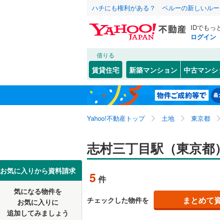
ハチにも権利がある？ ペルーの新しいルー
IDでもっ
ログイン
借りる
北海道
JR
北海道
東北本線
(
こだわり条件
配置、向き、
賃貸住宅
新築マンション
中古マンシ
川越線
(
30
前道6m
東北
青森
吾妻線
(
30
(
9
)
(
8
)
(
5
平坦地
（
関東
東京
日光線
(
12
Yahoo!不動産トップ
土地
東京都
販売、価格、
湘南新宿
信越・北陸
新潟
志村三丁目駅（東京都
(
17
)
(
22
)
(
2
(
1,033
)
更地渡し
外房線
(
76
東海
愛知
お気に入りから資料請求
立地
5
件
成田線
(
14
(
7
)
(
7
)
(
1
気になる物件を
最寄りの
近畿
大阪
まとめて
チェックした物件を
東金線
(
27
お気に入りに
追加してみましょう
オンライン対
南武線
(
30