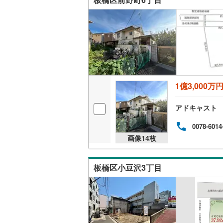
東武伊勢
東武小泉
東武鬼怒
東武東上
西武池袋
1億3,000万
西武新宿
アドキャスト
西武多摩
0078-6014
西武山口
画像
14
枚
京王相模
板橋区小豆沢3丁目
小田急江
東急多摩
東急池上