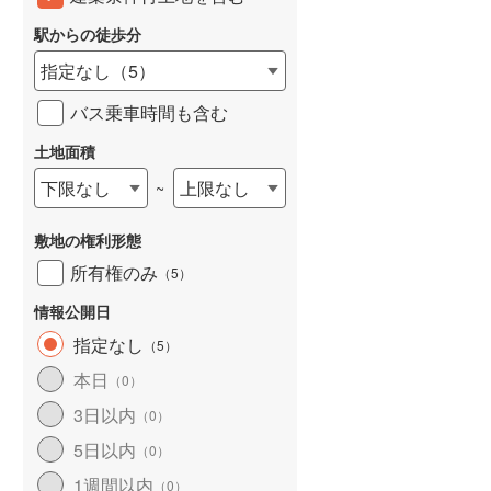
東武桐生線
(
21
)
駅からの徒歩分
東武日光線
(
136
)
指定なし
（
5
）
東武野田線
(
672
)
バス乗車時間も含む
野岩鉄道会津鬼怒川線
(
2
)
土地面積
西武有楽町線
(
36
)
下限なし
上限なし
~
西武多摩湖線
(
177
)
敷地の権利形態
西武狭山線
(
53
)
所有権のみ
（
5
）
京王高尾線
(
310
)
情報公開日
小田急小田原線
(
979
)
指定なし
（
5
）
東急東横線
(
270
)
本日
（
0
）
3日以内
東急田園都市線
(
314
)
（
0
）
5日以内
（
0
）
東急目黒線
(
154
)
1週間以内
（
0
）