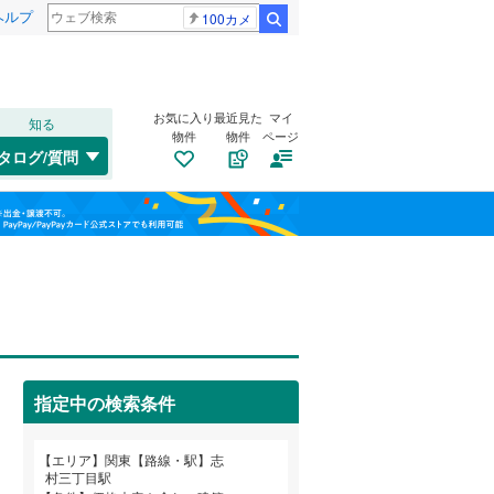
ヘルプ
100カメ
検索
お気に入り
最近見た
マイ
知る
物件
物件
ページ
水郡線
(
102
)
タログ/質問
上越線
(
47
)
南道路
（
0
）
福島
水戸線
(
49
)
(
10
)
(
2
)
(
8
)
古家あり
（
1
）
栃木
群馬
山梨
信越本線
(
18
)
総武本線
(
847
)
(
0
)
(
1
)
(
7
)
京葉線
(
104
)
指定中の検索条件
久留里線
(
178
)
小学校まで1km以内
（
4
）
和歌山
山手線
(
213
)
エリア
関東【路線・駅】志
村三丁目駅
武蔵野線
(
892
)