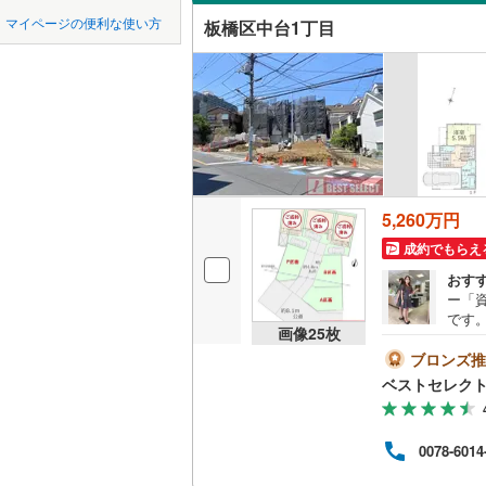
中国
鳥取
マイページの便利な使い方
板橋区中台1丁目
オンライ
横浜線
(
94
四国
徳島
相模線
(
75
オンライ
五日市線
(
九州・沖縄
福岡
京浜東北
総武線
(
77
5,260万円
0
0
0
0
0
0
該当物件
該当物件
該当物件
該当物件
該当物件
該当物件
件
件
件
件
件
件
東北新幹
成約でもらえ
おす
秋田新幹
ー「
です。
画像
25
枚
地下鉄
東京メト
付き売
万円（
ブロンズ推
育て
東京メト
ベストセレクト
地■
9分
東京メト
約」
0078-6014
いー 
東京メト
計販売