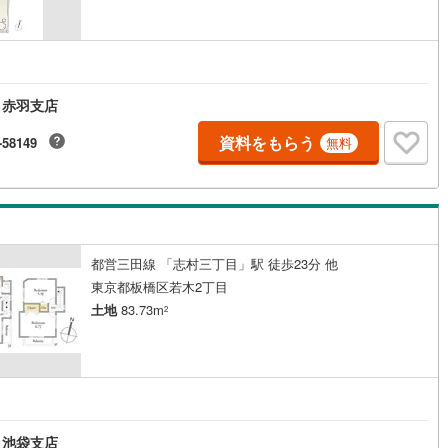
国線
(
61
)
東急新横浜線
(
73
)
線
(
9
)
京急大師線
(
20
)
浜線
(
22
)
都電荒川線
(
72
)
 赤羽支店
め
(
0
)
都営日暮里・舎人ライナー
(
126
)
資料をもらう
-58149
無料
いずみ野線
(
208
)
相模鉄道新横浜線
(
46
)
鉄道みなとみらい線
(
19
)
江ノ島電鉄
(
146
)
鉄道
(
2
)
箱根登山ケーブルカー
(
0
)
鉄道大雄山線
(
5
)
東京臨海高速鉄道りんかい線
(
27
)
都営三田線 「志村三丁目」駅 徒歩23分 他
東京都板橋区若木2丁目
レール
(
223
)
埼玉高速鉄道
(
303
)
土地
83.73m
2
 池袋支店