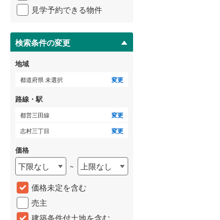
イ
横浜市営地下鉄ブルーライン
(
378
)
見学予約できる物件
ペ
ー
ジ
に
検索条件の変更
保
存
いすみ鉄道
(
11
)
地域
す
る
関東鉄道常総線
(
32
)
都道府県 未選択
変更
銚子電気鉄道
(
2
)
路線・駅
上信電鉄上信線
(
17
)
都営三田線
変更
志村三丁目
変更
埼玉新都市交通伊奈線
(
247
)
価格
京成成田高速鉄道アクセス線
(
3
)
下限なし
上限なし
~
京成千葉線
(
106
)
価格未定を含む
京成松戸線
(
236
)
売主
芝山鉄道
(
12
)
建築条件付土地を含む