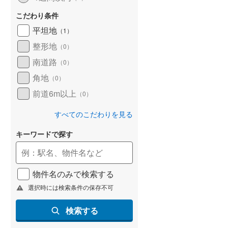
京急本線
(
228
)
こだわり条件
京急逗子線
(
42
)
平坦地
（
1
）
東京モノレール
(
16
)
整形地
（
0
）
相模鉄道本線
(
545
)
南道路
（
0
）
角地
横浜シーサイドライン
(
17
)
（
0
）
前道6m以上
（
0
）
湘南モノレール江の島線
(
94
)
すべてのこだわりを見る
富士急行線
(
30
)
キーワードで探す
東葉高速鉄道
(
119
)
ディズニーリゾートライン
(
13
)
物件名のみで検索する
選択時には検索条件の保存不可
検索する