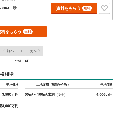
資料をもらう
-50841
無料
資料をもらう
無料
前へ
1
次へ
1
〜
5
件 /
5
件
格相場
平均価格
土地面積（該当物件数）
平均価格
3,580万円
50m
～100m
未満
（
3
件）
4,506万円
2
2
億3,000万円