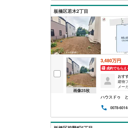
供が
都営新宿
板橋区若木2丁目
横浜市営
(
150
)
私鉄・その他
わたらせ
宇都宮ラ
鹿島臨海
3,480万円
小湊鐵道
(
成約でもらえ
おす
上毛電気
建物
メー
流鉄流山
画像
25
枚
一種
ハウスドゥ 
への
京成本線
(
や、
まず
0078-6014
京成金町
北総鉄道
板橋区前野町6丁目