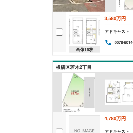
こどもの
京急空港
3,580万円
京急久里
アドキャスト
ゆりかも
0078-6014
相模鉄道
画像
15
枚
横浜高速
板橋区若木2丁目
箱根登山
伊豆箱根
多摩モノ
4,780万円
アドキャスト