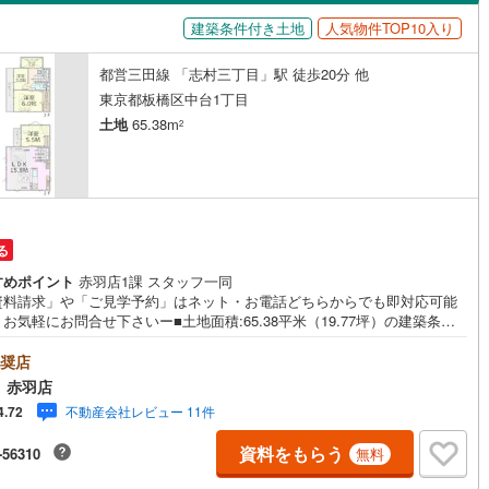
島根
岡山
広島
山口
建築条件付き土地
人気物件TOP10入り
ン内見(相談)可
（
4
）
IT重説可
（
4
）
4
)
根岸線
(
122
)
香川
愛媛
高知
都営三田線 「志村三丁目」駅 徒歩20分 他
7
)
中央本線（JR東日本）
(
1,181
)
保存した条件を見る
ン対応とは？
東京都板橋区中台1丁目
169
)
八高線
(
698
)
佐賀
長崎
熊本
大分
土地
65.38m
2
線
(
923
)
常磐線（各駅停車）
(
257
)
8
)
御殿場線
(
11
)
この条件で検索する
この条件で検索する
この条件で検索する
この条件で検索する
この条件で検索する
この条件で検索する
市区町村以下を選択
市区町村を選択す
駅を選択する
線
(
291
)
上越新幹線
(
179
)
る
すめポイント
赤羽店1課 スタッフ一同
線
(
152
)
北陸新幹線
(
183
)
資料請求」や「ご見学予約」はネット・お電話どちらからでも即対応可能
お気軽にお問合せ下さいー■土地面積:65.38平米（19.77坪）の建築条件
ロ銀座線
(
58
)
東京メトロ丸ノ内線
(
205
)
地■前面道路は南西側4.6m開発道路■建物参考プランあり:建物金額2,500
税込）、建物面積105.56平米、木造3階建て■徒歩圏に保育園が点在し子
奨店
世代のご家族も安心■お買い物施設や総合病院が近くに揃う利便性の高い立
ロ日比谷線
(
100
)
東京メトロ東西線
(
203
)
 赤羽店
東武東上線「上板橋」駅まで徒歩7分■東武東上線「東武練馬」駅まで徒歩1
不動産会社レビュー 11件
4.72
■都営三田線「志村三丁目」駅まで徒歩20分ー「資料請求」や「ご見学予
ロ有楽町線
(
141
)
東京メトロ半蔵門線
(
64
)
はネット・お電話どちらからでも即対応可能です。お気軽にお問合せ下さ
資料をもらう
-56310
無料
ベストセレクトは創立1985年の売買専門の不動産会社 東京・埼玉にて累
ロ副都心線
(
161
)
都営浅草線
(
140
)
棟数:40,055棟の実績で提携住宅ローン金利優遇や豊富な物件情報のご提