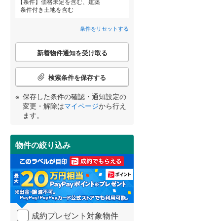
条件
価格未定を含む、建築
条件付き土地を含む
横須賀線
(
327
)
条件をリセットする
青梅線
(
326
)
詳しく見る
こ
新着物件通知を受け取る
小海線
(
15
)
宮崎
鹿児島
沖縄
の
検
埼京線
(
481
)
索
検索条件を保存する
条
身延線
(
144
)
件
保存した条件の確認・通知設定の
で
する
る
変更・解除は
マイページ
から行え
条件をリセットする
条件をリセットする
条件をリセットする
条件をリセットする
条件をリセットする
条件をリセットする
山形新幹線
(
229
)
通
ます。
知
東海道新幹線
(
23
)
を
受
物件の絞り込み
け
東京メトロ丸ノ内方南支線
(
52
)
取
る
東京メトロ千代田線
(
110
)
・
条
東京メトロ南北線
(
155
)
件
を
都営三田線
(
157
)
成約プレゼント対象物件
マ