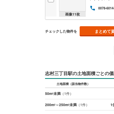
0078-6014
画像
11
枚
まとめて
チェックした物件を
志村三丁目駅の土地面積ごとの価
土地面積（該当物件数）
50m
未満
（
1
件）
2
200m
～250m
未満
（
1
件）
1
2
2