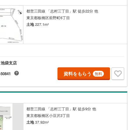
崎線
(
1,067
)
東武亀戸線
(
47
)
都営三田線 「志村三丁目」駅 徒歩22分 他
線
(
35
)
東武佐野線
(
42
)
東京都板橋区前野町6丁目
川線
(
7
)
東武宇都宮線
(
107
)
土地
227.1m
2
線
(
692
)
東武越生線
(
68
)
線
(
956
)
西武秩父線
(
143
)
円
線
(
808
)
西武国分寺線
(
165
)
 池袋支店
川線
(
88
)
西武拝島線
(
366
)
資料をもらう
-50841
無料
線
(
14
)
京王線
(
603
)
原線
(
375
)
京王井の頭線
(
248
)
ノ島線
(
414
)
小田急多摩線
(
135
)
都営三田線 「志村三丁目」駅 徒歩9分 他
川線
(
31
)
東急大井町線
(
183
)
東京都板橋区小豆沢3丁目
線
(
109
)
東急世田谷線
(
84
)
土地
37.92m
2