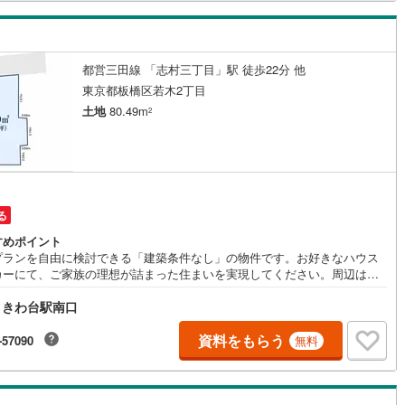
可能です。住宅ローンにご不安な方お任せ下さい。
線
(
240
)
都営大江戸線
(
235
)
地下鉄グリーンライン
都営三田線 「志村三丁目」駅 徒歩22分 他
東京都板橋区若木2丁目
土地
80.49m
渓谷鐵道
(
17
)
真岡鐵道
(
10
)
2
イトレール
(
99
)
関東鉄道竜ケ崎線
(
8
)
鉄道大洗鹿島線
(
130
)
ひたちなか海浜鉄道湊線
(
9
)
68
)
千葉都市モノレール
(
142
)
る
すめポイント
鉄道上毛線
(
85
)
秩父鉄道
(
60
)
プランを自由に検討できる「建築条件なし」の物件です。お好きなハウス
カーにて、ご家族の理想が詰まった住まいを実現してください。周辺は第
線
(
50
)
つくばエクスプレス
(
234
)
中高層住居専用地域で、静かで安定した住環境が整っています。池袋方面
ときわ台駅南口
アクセスも良く、将来にわたって暮らしやすいエリアです。現地のご案内
453
)
京成押上線
(
53
)
周辺の類似物件との比較なども含め、詳しくご説明させていただきます。
はお気軽にご相談ください。
資料をもらう
-57090
無料
線
(
46
)
京成千原線
(
97
)
北総線
(
117
)
山万ユーカリが丘線
(
35
)