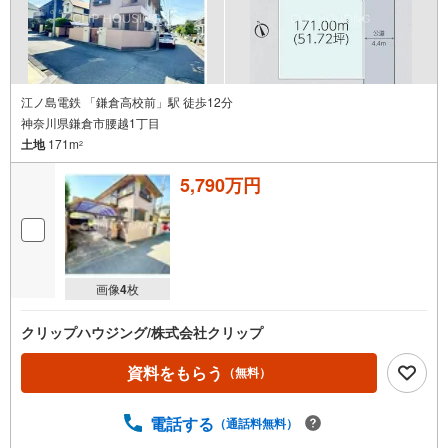
江ノ島電鉄 「鎌倉高校前」駅 徒歩12分
神奈川県鎌倉市腰越1丁目
土地
171m
2
5,790万円
画像
4
枚
クリップハウジング/株式会社クリップ
資料をもらう
（無料）
電話する
（通話料無料）