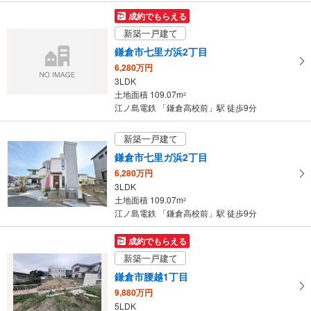
マ
成約でもらえる
イ
新築一戸建て
ペ
鎌倉市七里ガ浜2丁目
ー
6,280万円
ジ
3LDK
に
土地面積 109.07m
2
保
江ノ島電鉄 「鎌倉高校前」駅 徒歩9分
存
す
新築一戸建て
る
鎌倉市七里ガ浜2丁目
6,280万円
3LDK
土地面積 109.07m
2
江ノ島電鉄 「鎌倉高校前」駅 徒歩9分
成約でもらえる
新築一戸建て
鎌倉市腰越1丁目
9,880万円
5LDK