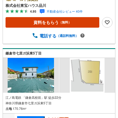
トを大切にしています。現地でしか分からないリアルな情
株式会社東宝ハウス品川
報も含めて、一緒に後悔しない住まい探しを進めていきま
4.95
不動産会社レビュー 40件
しょう。まずはお気軽にご相談ください。【Yahoo！ 不動
産キャンペーン対象店舗】当店で物件を成約するとPayPay
資料をもらう
（無料）
ボーナスライトがもらえる「Yahoo！ 不動産 物件ご成約キ
ャンペーン」の対象になります。「資料をもらう」「見学
予約をする」ボタンからお問い合わせください。※必ずYah
電話する
（通話料無料）
oo！ JAPAN IDでログインしてください。※PayPayボーナ
スライトは出金と譲渡はできません。ご案内・詳細な資料
のご請求はお気軽にどうぞ♪お電話でのお問い合わせも常
鎌倉市七里ガ浜東5丁目
時受け付けております！お気軽にお問い合わせください。
江ノ島電鉄 「鎌倉高校前」駅 徒歩22分
神奈川県鎌倉市七里ガ浜東5丁目
土地
170.76m
2