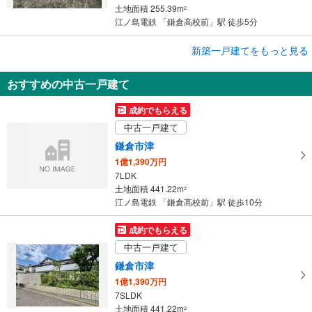
土地面積 255.39m
2
江ノ島電鉄 「鎌倉高校前」駅 徒歩5分
成約でもらえる
新築一戸建てをもっと見る
新築一戸建て
おすすめの中古一戸建て
鎌倉市七里ガ浜2丁目
6,280万円
成約でもらえる
3LDK
中古一戸建て
土地面積 109.07m
2
江ノ島電鉄 「鎌倉高校前」駅 徒歩10分
鎌倉市津
1億1,390万円
7LDK
土地面積 441.22m
2
江ノ島電鉄 「鎌倉高校前」駅 徒歩10分
成約でもらえる
中古一戸建て
鎌倉市津
1億1,390万円
7SLDK
土地面積 441.22m
2