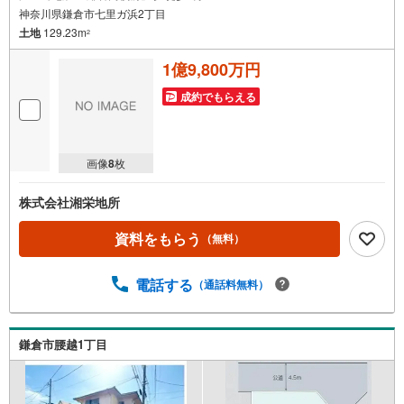
神奈川県鎌倉市七里ガ浜2丁目
土地
129.23m
2
1億9,800万円
成約でもらえる
画像
8
枚
株式会社湘栄地所
資料をもらう
（無料）
電話する
（通話料無料）
鎌倉市腰越1丁目