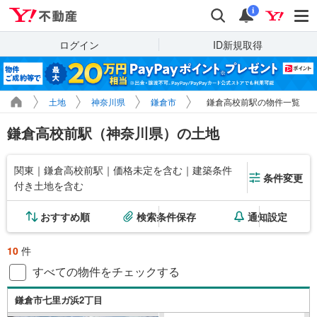
Yahoo!不動産
検索
通知
i
ログイン
ID新規取得
土地
神奈川県
鎌倉市
鎌倉高校前駅の物件一覧
鎌倉高校前駅（神奈川県）の土地
関東｜鎌倉高校前駅｜価格未定を含む｜建築条件
条件変更
付き土地を含む
おすすめ順
検索条件保存
通知設定
10
件
すべての物件をチェックする
鎌倉市七里ガ浜2丁目