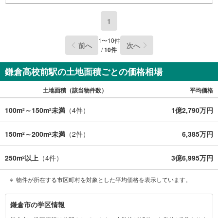
1
1
〜
10
件
前へ
次へ
/
10
件
鎌倉高校前駅の土地面積ごとの価格相場
土地面積（該当物件数）
平均価格
100m
～150m
未満
（
4
件）
1億2,790万円
2
2
150m
～200m
未満
（
2
件）
6,385万円
2
2
250m
以上
（
4
件）
3億6,995万円
2
物件が所在する市区町村を対象とした平均価格を表示しています。
鎌
鎌倉市の学区情報
倉