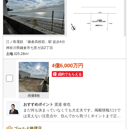
江ノ島電鉄 「鎌倉高校前」駅 徒歩4分
神奈川県鎌倉市七里ガ浜2丁目
土地
325.28m
2
4億6,000万円
成約でもらえる
画像
5
枚
おすすめポイント
渡邉 俊也
まだ何も決まっていなくても大丈夫です。掲載情報だけで
は見えない注意点や、住んでから気づくポイントまで正直
にお伝えします。東宝ハウス品川では、良いことも悪いこ
とも包み隠さずお伝えし、「納得して選ぶ」ためのサポー
ゴールド推奨店