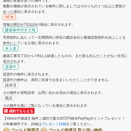
価格の更新があった物件です。
複数の価格が表示されている物件に関しましてはそのうちの１つ以上に更新が
あった場合に表示されます。
NEW
情報公開日が7日以内の場合に表示されます。
建築条件付き土地
売買契約にあたって一定期間内に特定の建設会社と建築請負契約を結ぶことを
条件にしている土地に表示されます。
未入居
建築工事完了日から1年以上経過したものの、まだ誰も住んだことがない住宅に
表示されます。
賃貸中
賃貸中の物件に表示されます。
賃貸中の物件は、原則ご自身でお住まいいただくことができません。
請求済
その物件が資料請求・お問い合わせ済みの場合に表示されます。
既読
その物件を既にご覧になっている場合に表示されます。
成約でもらえる
【Yahoo!不動産】物件ご成約で最大20万円相当PayPayポイントプレゼント！
の対象物件です。詳細は
プレゼント詳細
をご覧ください。
ゴールド推奨店
ゴールド推奨店 取り扱い物件