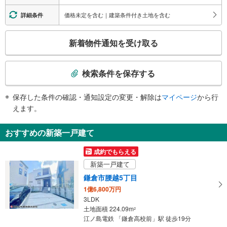
・ホーム⇔地上
価格未定を含む｜建築条件付き土地を含む
詳細条件
こ
新着物件通知を受け取る
の
検
索
検索条件を保存する
条
件
保存した条件の確認・通知設定の変更・解除は
マイページ
から行
で
えます。
通
知
おすすめの新築一戸建て
を
受
成約でもらえる
け
新築一戸建て
取
鎌倉市腰越5丁目
る
1億6,800万円
・
3LDK
条
土地面積 224.09m
2
件
江ノ島電鉄 「鎌倉高校前」駅 徒歩19分
を