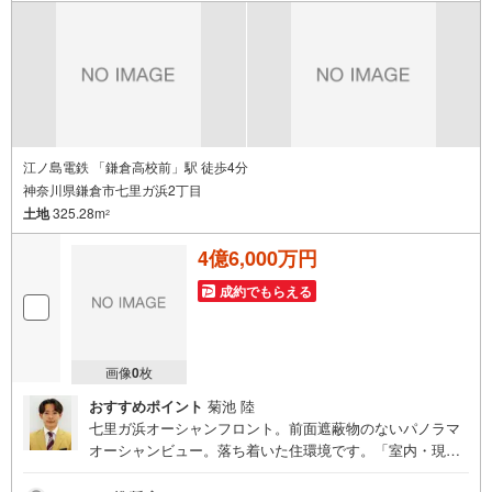
ー、ドラックストア等の情報、災害情報等がわかる「物件
レポート」お渡します■他の物件と併せてご案内もOK-ご自
宅や指定場所から無料送迎もOK-当日見学もOKです!!
江ノ島電鉄 「鎌倉高校前」駅 徒歩4分
神奈川県鎌倉市七里ガ浜2丁目
土地
325.28m
2
4億6,000万円
成約でもらえる
画像
0
枚
おすすめポイント
菊池 陸
七里ガ浜オーシャンフロント。前面遮蔽物のないパノラマ
オーシャンビュー。落ち着いた住環境です。「室内・現地
を見学する」ボタンよりご予約いただくとご見学がスムー