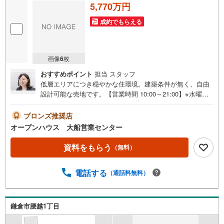
5,770万円
成約でもらえる
画像
6
枚
おすすめポイント
担当 スタッフ
低層エリアにつき穏やかな住環境。建築条件が無く、自由
設計可能な売地です。【営業時間 10:00～21:00】※水曜定
休上記時間はお電話が繋がりやすくなっております。ぜひ
お気軽にご連絡ください！現地を見学される場合は「室
ブロンズ推奨店
内・現地を見学する（無料）」ボタンよりご希望の日時を
オープンハウス 大船営業センター
ご記入いただけますとスムーズにご案内が可能です。◎現
地のご案内について・平日や夜遅い時間帯もご案内が可
資料をもらう
（無料）
能 ※定休日を除く・経験豊富なスタッフが物件詳細を丁寧
にご説明いたします。・車でご自宅や最寄り駅等、ご指定
電話する
（通話料無料）
の場所まで送迎します。・チャイルドシートのご用意ござ
います。◎個別FP相談会 無料物件のご紹介だけでなく住
宅ローン・資金のご相談、まずは家探しについて話を聞き
たいという方も大歓迎です！年間8000棟以上の限定物件を
鎌倉市腰越1丁目
発表しているオープンハウスだから出会える物件が多数ご
ざいます。ぜひお気軽にご連絡・ご相談ください！※限定物