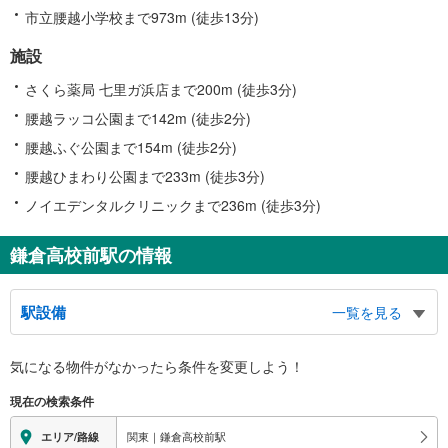
市立腰越小学校まで973m (徒歩13分)
施設
さくら薬局 七里ガ浜店まで200m (徒歩3分)
腰越ラッコ公園まで142m (徒歩2分)
腰越ふぐ公園まで154m (徒歩2分)
腰越ひまわり公園まで233m (徒歩3分)
ノイエデンタルクリニックまで236m (徒歩3分)
鎌倉高校前駅の情報
駅設備
一覧を見る
バリアフリー状況
気になる物件がなかったら
条件を変更しよう！
※段差なしでの移動経路
（○：有り △：要駅員設備 ×：無し）
現在の検索条件
地上⇔ホーム：○
スロープ
関東｜鎌倉高校前駅
エリア/路線