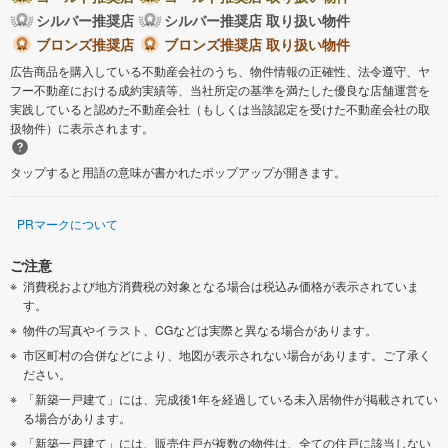
シルバー推奨店
シルバー推奨店 取り扱い物件
ブロンズ推奨店
ブロンズ推奨店 取り扱い物件
広告商品を購入している不動産会社のうち、物件情報の正確性、法令遵守、ヤ
フー不動産における成約実績等、当社所定の基準を満たした優良な店舗運営を
実践していると認めた不動産会社（もしくは当該認定を受けた不動産会社の取
扱物件）に表示されます。
タップすると用語の意味が書かれたポップアップが開きます。
PRマークについて
ご注意
消費税および地方消費税の対象となる場合は税込み価格が表示されていま
す。
物件の写真やイラスト、CGなどは実際と異なる場合があります。
市区町村の合併などにより、地図が表示されない場合があります。ご了承く
ださい。
「新築一戸建て」には、完成後1年を経過している未入居物件が掲載されてい
る場合があります。
「新築一戸建て」には、販売住戸が複数の物件は、全ての住戸に該当しない