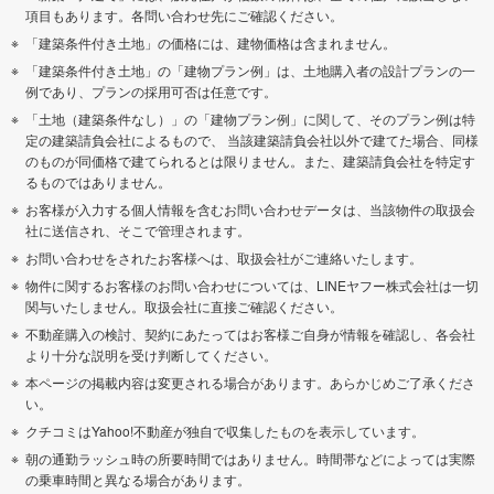
項目もあります。各問い合わせ先にご確認ください。
「建築条件付き土地」の価格には、建物価格は含まれません。
「建築条件付き土地」の「建物プラン例」は、土地購入者の設計プランの一
例であり、プランの採用可否は任意です。
「土地（建築条件なし）」の「建物プラン例」に関して、そのプラン例は特
定の建築請負会社によるもので、 当該建築請負会社以外で建てた場合、同様
のものが同価格で建てられるとは限りません。また、建築請負会社を特定す
るものではありません。
お客様が入力する個人情報を含むお問い合わせデータは、当該物件の取扱会
社に送信され、そこで管理されます。
お問い合わせをされたお客様へは、取扱会社がご連絡いたします。
物件に関するお客様のお問い合わせについては、LINEヤフー株式会社は一切
関与いたしません。取扱会社に直接ご確認ください。
不動産購入の検討、契約にあたってはお客様ご自身が情報を確認し、各会社
より十分な説明を受け判断してください。
本ページの掲載内容は変更される場合があります。あらかじめご了承くださ
い。
クチコミはYahoo!不動産が独自で収集したものを表示しています。
朝の通勤ラッシュ時の所要時間ではありません。時間帯などによっては実際
の乗車時間と異なる場合があります。