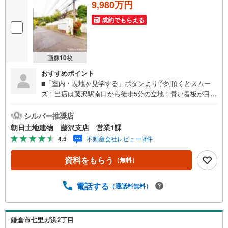
9,980万円
成約でもらえる
画像
10
枚
おすすめポイント
■「室内・現地を見学する」ボタンより予約頂くとスムー
ズ！当店は藤沢駅南口から徒歩5分の立地！青い看板が目印
です。■接客スペースとDVDや遊び道具が揃ったキッズコー
ナーなど、お子様にも退屈せずにお過ごし頂けます。■ テ
シルバー推奨店
レワークで作業効率のUP化オウチ時間で人生を豊かにする
朝日土地建物 藤沢支店 営業1課
ためにONとOFFを切り替えて、家族との時間も増えて幸せ
4.5
不動産会社レビュー 8件
マイホームを！■ 住宅ローンのご相談承ります。■住まい選
びはフィーリングも大切です。現地の空気や雰囲気を感じ
資料をもらう
（無料）
てみましょう。営業スタッフまでお問合せくださいませ。■
当日の現地見学も承ります。物件は内装や質感などもそう
ですが住まい選びはフィーリングも大切です。現地の空気
電話する
（通話料無料）
や雰囲気を感じてみましょう。住まいを決める大切な情報
ですお客様のこだわりを聞かせてください！■ ご来店時に
はお車の無料提携駐車場ございます。詳しくは営業スタッ
鎌倉市七里ガ浜2丁目
フまでお問合せくださいませ！■周辺の教育施設やスーパ