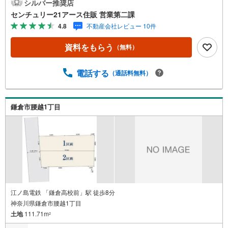
ズになります。【センチュリー21アース住販のポイント】
シルバー推奨店
◆センチュリオン獲得店舗◆全国約970店舗あるセンチュリ
センチュリー21アース住販 営業第二課
ー21のお店。その中でも、アメリカ本部が設ける一定基準
4.8
不動産会社レビュー 10件
を満たした、上位4％しか受賞できない賞。それが「センチ
ュリオン」です。弊社はそのセンチュリオンを2002年から
資料をもらう
（無料）
欠かすことなく取り続けております。◆住宅ローン相談会
◆お客様にあった無理のない住宅ローンの試算やご購入の
際に実際かかる諸費用の概算も行っております。人生最大
電話する
（通話料無料）
のお買い物になりますので、しっかりとした資金計画のア
ドバイスをさせて頂きます。◆優遇金利にこだわる◆大き
な金額を長期間で返済する住宅ローンは優遇金利が0.1％変
鎌倉市腰越1丁目
わるだけで、支払い総額に大きな変化が生じます。取引の
多い弊社は金融機関の特色、傾向、トレンドを熟知してお
りますので、お客様のニーズにあった金融機関をご紹介さ
せて頂きます。
江ノ島電鉄 「鎌倉高校前」駅 徒歩8分
神奈川県鎌倉市腰越1丁目
土地
111.71m
2