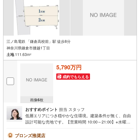
件:当社のみ、もしくは当社を含めた数社でのみご紹介可能
なオープンハウス・ディベロップメントの物件
江ノ島電鉄 「鎌倉高校前」駅 徒歩8分
神奈川県鎌倉市腰越1丁目
土地
111.63m
2
5,790万円
成約でもらえる
画像
6
枚
おすすめポイント
担当 スタッフ
低層エリアにつき穏やかな住環境。建築条件が無く、自由
設計可能な売地です。【営業時間 10:00～21:00】※水曜定
休上記時間はお電話が繋がりやすくなっております。ぜひ
お気軽にご連絡ください！現地を見学される場合は「室
ブロンズ推奨店