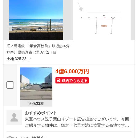
江ノ島電鉄 「鎌倉高校前」駅 徒歩4分
神奈川県鎌倉市七里ガ浜2丁目
土地
325.28m
2
4億6,000万円
成約でもらえる
画像
32
枚
おすすめポイント
東宝ハウス逗子葉山リゾート広告担当でございます。今回
ご紹介する物件は、鎌倉・七里ガ浜に位置する売地です！
前面遮蔽物のないオーシャンビュー、都市まで約1時間の利
便性も魅力となっております 《東宝ハウス逗子葉山リゾー