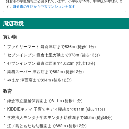
鎌倉市の学区情報は公開されています。小学校が15件、中学校が9件ありま
市
す。
鎌倉市の学区から中古マンションを探す
に
関
す
周辺環境
る
情
買い物
報
ファミリーマート 鎌倉津店まで836m (徒歩11分)
セブンイレブン 鎌倉七里ガ浜まで978m (徒歩13分)
セブンイレブン 鎌倉津西まで1,022m (徒歩13分)
業務スーパー 津西店まで892m (徒歩12分)
やまか 津西店まで894m (徒歩12分)
教育
鎌倉市立腰越保育園まで811m (徒歩11分)
KIDDIEキディ 子育てキディ腰越まで811m (徒歩11分)
学校法人モンタナ学園モンタナ幼稚園まで592m (徒歩8分)
江ノ島ともだち幼稚園まで882m (徒歩12分)