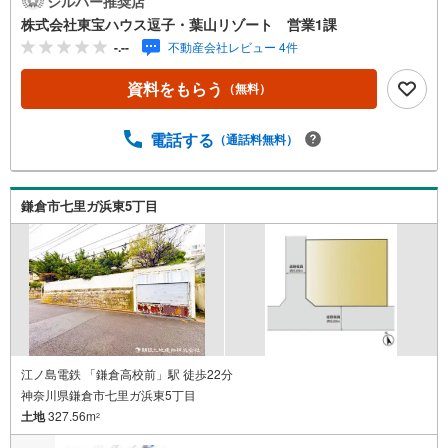
シルバー推奨店
ト》私たちは、この地域に特化した不動産仲介を通じて、
株式会社東宝ハウス逗子・葉山リゾート 営業1課
皆さまが理想とする暮らしを実現するお手伝いをしていま
-.--
不動産会社レビュー 4件
す。住まい選びは、単に「家を買う・借りる」ことではな
く、「どんな人生を送りたいか」を考える大切なプロセス
資料をもらう
（無料）
です。逗子・葉山には、海を望む戸建て、緑豊かな住宅
街、趣のある古民家など、さまざまな魅力的な物件があり
ます。地域の雰囲気や暮らし方、コミュニティの魅力ま
電話する
（通話料無料）
で、リアルな情報をお伝えしながら、お客様一人ひとりに
最適なご提案をいたします。「週末だけでも海のそばで過
ごしたい」「将来的に移住を考えている」「理想の住まい
鎌倉市七里ガ浜東5丁目
を見つけたい」-- そんな思いをお持ちの方は、ぜひ私たち
にご相談ください。逗子・葉山の魅力を知り尽くしたプロ
として、皆さまの新しい暮らしの第一歩を全力でサポート
いたします。どうぞお気軽にお問い合わせください。
江ノ島電鉄 「鎌倉高校前」駅 徒歩22分
神奈川県鎌倉市七里ガ浜東5丁目
土地
327.56m
2