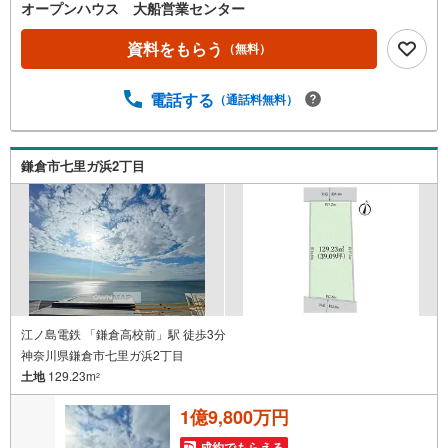
内・現地を見学する（無料）」ボタンよりご希望の日時を
オープンハウス 大船営業センター
ご記入いただけますとスムーズにご案内が可能です。◎現
地のご案内について・平日や夜遅い時間帯もご案内が可
資料をもらう
（無料）
能 ※定休日を除く・経験豊富なスタッフが物件詳細を丁寧
にご説明いたします。・車でご自宅や最寄り駅等、ご指定
電話する
（通話料無料）
の場所まで送迎します。・チャイルドシートのご用意ござ
います。◎個別FP相談会 無料物件のご紹介だけでなく住
宅ローン・資金のご相談、まずは家探しについて話を聞き
たいという方も大歓迎です！年間8000棟以上の限定物件を
鎌倉市七里ガ浜2丁目
発表しているオープンハウスだから出会える物件が多数ご
ざいます。ぜひお気軽にご連絡・ご相談ください！※限定物
件:当社のみ、もしくは当社を含めた数社でのみご紹介可能
なオープンハウス・ディベロップメントの物件
江ノ島電鉄 「鎌倉高校前」駅 徒歩3分
神奈川県鎌倉市七里ガ浜2丁目
土地
129.23m
2
1億9,800万円
成約でもらえる