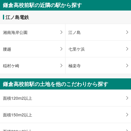
鎌倉市津
鎌倉高校前駅の近隣の駅から探す
1億1,390万円
5LDK以上
江ノ島電鉄
土地面積 441.22m
2
江ノ島電鉄 「鎌倉高校前」駅 徒歩10分
湘南海岸公園
江ノ島
腰越
七里ケ浜
稲村ケ崎
極楽寺
鎌倉高校前駅の土地を他のこだわりから探す
面積120m2以上
面積150m2以上