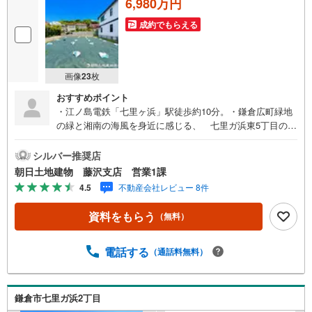
6,980万円
成約でもらえる
画像
23
枚
おすすめポイント
・江ノ島電鉄「七里ヶ浜」駅徒歩約10分。・鎌倉広町緑地
の緑と湘南の海風を身近に感じる、 七里ガ浜東5丁目の丘
上に位置する分譲宅地です。・土地は170.76平米、約51.65
坪のゆとりある広さ。 建築条件はなく、好きなハウスメ
シルバー推奨店
ーカーで 理想の住まいを自由に描けます。・第一種低層
朝日土地建物 藤沢支店 営業1課
住居専用地域ならではの穏やかな住環境も魅力。 小学校
4.5
不動産会社レビュー 8件
やスーパーなど生活利便も整っています。・海と緑、鎌倉
らしい街並みに包まれながら、 家族の時間をゆったり育
資料をもらう
（無料）
む暮らしをここで始めませんか。・周辺に公園や幼稚園、
ドラッグストアが点在し 休日は七里ヶ浜の海辺を散策
し、 湘南らしい時間を満喫できます。
電話する
（通話料無料）
鎌倉市七里ガ浜2丁目