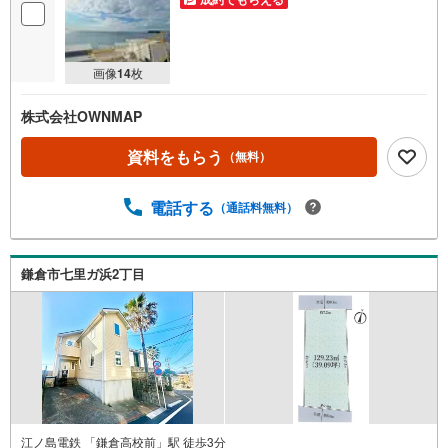
画像
14
枚
株式会社OWNMAP
資料をもらう
（無料）
電話する
（通話料無料）
鎌倉市七里ガ浜2丁目
江ノ島電鉄 「鎌倉高校前」駅 徒歩3分