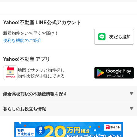
Yahoo!不動産 LINE公式アカウント
新着物件をいち早くお届け！
友だち追加
便利な機能のご紹介
Yahoo!不動産 アプリ
地図でサクッと物件探し
物件比較が手軽にできる
鎌倉高校前駅の不動産情報を探す
暮らしのお役立ち情報
不動産・住宅
賃貸住宅
マンションカタログ
教えて！住まいの先生
新築マンション
中古マンション