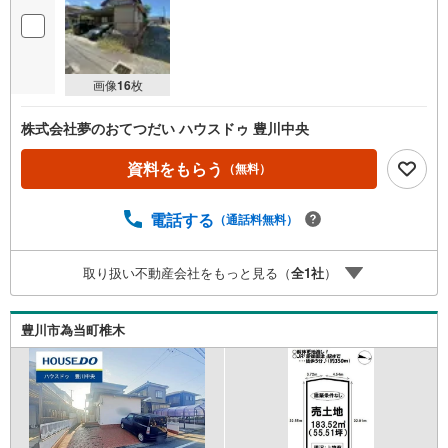
画像
16
枚
株式会社夢のおてつだい ハウスドゥ 豊川中央
資料をもらう
（無料）
電話する
（通話料無料）
取り扱い不動産会社をもっと見る（
全
1
社
）
豊川市為当町椎木