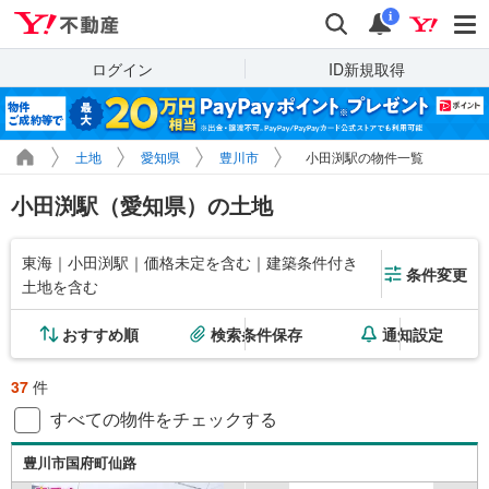
Yahoo!不動産
検索
通知
i
ログイン
ID新規取得
土地
愛知県
豊川市
小田渕駅の物件一覧
小田渕駅（愛知県）の土地
東海｜小田渕駅｜価格未定を含む｜建築条件付き
条件変更
土地を含む
おすすめ順
検索条件保存
通知設定
37
件
すべての物件をチェックする
豊川市国府町仙路