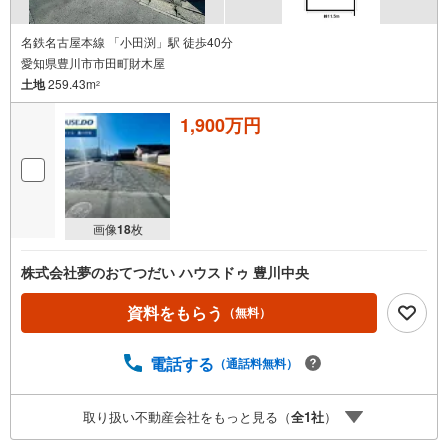
受
け
名鉄名古屋本線 「小田渕」駅 徒歩40分
愛知県豊川市市田町財木屋
取
土地
259.43m
る
2
・
1,900万円
条
件
を
マ
イ
画像
18
枚
ペ
ー
株式会社夢のおてつだい ハウスドゥ 豊川中央
ジ
に
資料をもらう
（無料）
保
存
電話する
（通話料無料）
す
る
取り扱い不動産会社をもっと見る（
全
1
社
）