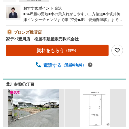
おすすめポイント
金沢
■84坪超の更地■車の乗入れがしやすい二方接道■小坂井御
津インターチェンジまで車で7分■JR「愛知御津駅」まで徒
歩13分●家デパ 松屋不動産販売 のつよみ●・豊橋市・豊川
市・知立市・浜松市の4店舗営業中！三河エリア・遠州エリ
ブロンズ推奨店
アの物件ならおまかせください。新築戸建、中古戸建、中
家デパ豊川店 松屋不動産販売株式会社
古マンション、土地をお客様のご希望に合わせてご提案い
たします！・中古物件のリフォーム実績多数！中古物件を
資料をもらう
（無料）
ご購入の際、約70％という多くの方々がリフォームを行っ
ています。新築購入より低コストで、新築同様の快適なお
電話する
（通話料無料）
住まいを実現できます。・キッズスペース用意しておりま
す。ぜひご家族そろってご来場ください。・営業時間 午前
9時00分～午後6時30分 （定休日:水曜日）この時間帯はお
電話でのお問い合わせがスムーズにご案内できます。右下
豊川市桜町2丁目
の電話ボタンをタッチ！もしくはお気軽にお電話くださ
い。