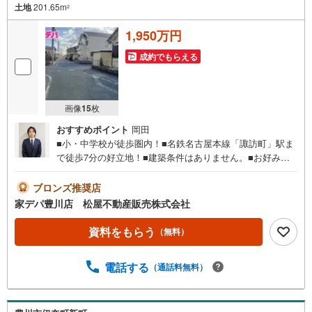
土地
201.65m
2
1,950万円
成約でもらえる
画像
15
枚
おすすめポイント
岡田
■小・中学校が徒歩圏内！■名鉄名古屋本線「諏訪町」駅ま
で徒歩7分の好立地！■建築条件はありません。■お好みの
ハウスメーカーや工務店で自由な設計ができます！■買い物
施設が徒歩圏内で生活環境良好！■ライフインフォメーショ
ブロンズ推奨店
ン ・中部小学校 徒歩5分 ・南部中学校 徒歩7分●家
家デパ豊川店 松屋不動産販売株式会社
デパ 松屋不動産販売 のつよみ●・豊橋市・豊川市・知立
市・浜松市の4店舗営業中！三河エリア・遠州エリアの物件
資料をもらう
（無料）
ならおまかせください。新築戸建、中古戸建、中古マンシ
ョン、土地をお客様のご希望に合わせてご提案いたしま
電話する
（通話料無料）
す！・中古物件のリフォーム実績多数！中古物件をご購入
の際、約70％という多くの方々がリフォームを行っていま
す。新築購入より低コストで、新築同様の快適なお住まい
を実現できます。・キッズスペース用意しております。ぜ