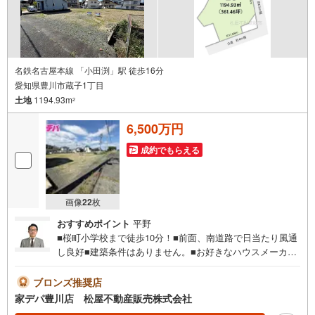
名鉄名古屋本線 「小田渕」駅 徒歩16分
愛知県豊川市蔵子1丁目
土地
1194.93m
2
6,500万円
成約でもらえる
画像
22
枚
おすすめポイント
平野
■桜町小学校まで徒歩10分！■前面、南道路で日当たり風通
し良好■建築条件はありません。■お好きなハウスメーカー
で建築可能。■国道1号線が近く、カーアクセス良好■ライ
フインフォメーション ・桜町小学校 徒歩10分 ・小坂
ブロンズ推奨店
井中学校 徒歩19分 ・桜町保育園 徒歩8分●家デパ 松
家デパ豊川店 松屋不動産販売株式会社
屋不動産販売 のつよみ●・豊橋市・豊川市・知立市・浜松