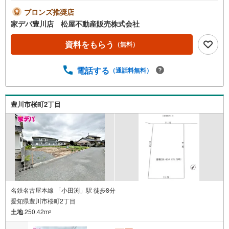
スメ！■敷地面積34坪以上 【教育施設】■小坂井東小学
ブロンズ推奨店
校…徒歩17分■小坂井中学校…徒歩15分●家デパ 松屋不動
家デパ豊川店 松屋不動産販売株式会社
産販売 のつよみ●・豊橋市・豊川市・知立市・浜松市の4店
舗営業中！三河エリア・遠州エリアの物件ならおまかせく
資料をもらう
（無料）
ださい。新築戸建、中古戸建、中古マンション、土地をお
客様のご希望に合わせてご提案いたします！・中古物件の
電話する
（通話料無料）
リフォーム実績多数！中古物件をご購入の際、約70％とい
う多くの方々がリフォームを行っています。新築購入より
低コストで、新築同様の快適なお住まいを実現できま
す。・キッズスペース用意しております。ぜひご家族そろ
豊川市桜町2丁目
ってご来場ください。・営業時間 午前9時00分～午後6時30
分 （定休日:水曜日）この時間帯はお電話でのお問い合わせ
がスムーズにご案内できます。右下の電話ボタンをタッ
チ！もしくはお気軽にお電話ください。
名鉄名古屋本線 「小田渕」駅 徒歩8分
愛知県豊川市桜町2丁目
土地
250.42m
2