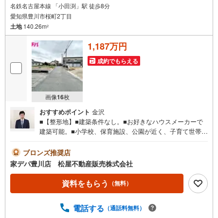
名鉄名古屋本線 「小田渕」駅 徒歩8分
愛知県豊川市桜町2丁目
土地
140.26m
2
1,187万円
成約でもらえる
画像
16
枚
おすすめポイント
金沢
■【整形地】■建築条件なし。■お好きなハウスメーカーで
建築可能。■小学校、保育施設、公園が近く、子育て世帯に
もうれしい住環境！■豊川イオンモールまで車で約5分■ラ
イフインフォメーション ・桜町小学校 徒歩4分 ・代田
ブロンズ推奨店
中学校 徒歩20分 ・桜町保育園 徒歩4分●家デパ 松屋
家デパ豊川店 松屋不動産販売株式会社
不動産販売 のつよみ●・豊橋市・豊川市・知立市・浜松市
の4店舗営業中！三河エリア・遠州エリアの物件ならおまか
資料をもらう
（無料）
せください。新築戸建、中古戸建、中古マンション、土地
をお客様のご希望に合わせてご提案いたします！・中古物
電話する
（通話料無料）
件のリフォーム実績多数！中古物件をご購入の際、約70％