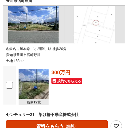
豊川市宿町野川
名鉄名古屋本線 「小田渕」駅 徒歩20分
愛知県豊川市宿町野川
土地
183m
2
300万円
成約でもらえる
画像
12
枚
センチュリー21 架け橋不動産株式会社
資料をもらう
（無料）