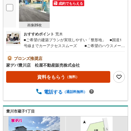
成約でもらえる
画像
25
枚
おすすめポイント
荒木
■ご希望の建築プランが実現しやすい「整形地」 ■国道1
号線までカーアクセススムーズ ■ご希望のハウスメーカ
ーで建築可能 ■周辺は商業施設が充実 ■公園や保育施設
が近く子育て環境良好●家デパ 松屋不動産販売 のつよみ
ブロンズ推奨店
●・豊橋市・豊川市・知立市・浜松市の4店舗営業中！三河
家デパ豊川店 松屋不動産販売株式会社
エリア・遠州エリアの物件ならおまかせください。新築戸
建、中古戸建、中古マンション、土地をお客様のご希望に
資料をもらう
（無料）
合わせてご提案いたします！・中古物件のリフォーム実績
多数！中古物件をご購入の際、約70％という多くの方々が
電話する
（通話料無料）
リフォームを行っています。新築購入より低コストで、新
築同様の快適なお住まいを実現できます。・キッズスペー
ス用意しております。ぜひご家族そろってご来場くださ
い。・営業時間 午前9時00分～午後6時30分 （定休日:水曜
豊川市蔵子1丁目
日）この時間帯はお電話でのお問い合わせがスムーズにご
案内できます。右下の電話ボタンをタッチ！もしくはお気
軽にお電話ください。