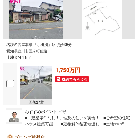
名鉄名古屋本線 「小田渕」駅 徒歩39分
愛知県豊川市国府町仙路
土地
374.11m
2
1,750万円
成約でもらえる
画像
27
枚
おすすめポイント
平野
■「建築条件なし！」理想の住いを実現！ ■ご希望の住宅
ハウス建築可能！ ■建物解体後更地渡し ■土地113坪以
上と広々 ■国道1号線までカーアクセスス良好 ■前面道
路も広々●家デパ 松屋不動産販売 のつよみ●・豊橋市・豊
ブロンズ推奨店