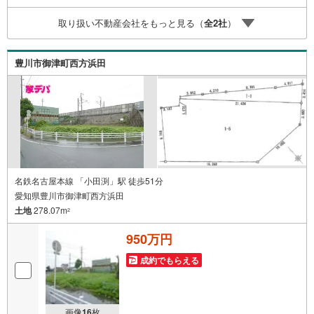
多くの方々がリフォームを行っています。新築購入より低
コストで、新築同様の快適なお住まいを実現できます。・
取り扱い不動産会社をもっと見る（
全
2
社
）
キッズスペース用意しております。ぜひご家族そろってご
来場ください。・営業時間 午前9時00分～午後6時30分
（定休日:水曜日）この時間帯はお電話でのお問い合わせが
豊川市御津町西方浜田
スムーズにご案内できます。右下の電話ボタンをタッチ！
もしくはお気軽にお電話ください。
名鉄名古屋本線 「小田渕」駅 徒歩51分
愛知県豊川市御津町西方浜田
土地
278.07m
2
950万円
成約でもらえる
画像
16
枚