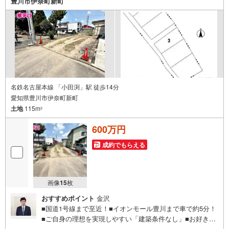
豊川市伊奈町新町
ひご家族そろってご来場ください。・営業時間 午前9時00
分～午後6時30分 （定休日:水曜日）この時間帯はお電話で
のお問い合わせがスムーズにご案内できます。右下の電話
ボタンをタッチ！もしくはお気軽にお電話ください。
名鉄名古屋本線 「小田渕」駅 徒歩14分
愛知県豊川市伊奈町新町
土地
115m
2
600万円
成約でもらえる
画像
15
枚
おすすめポイント
金沢
■国道1号線まで至近！■イオンモール豊川まで車で約5分！
■ご自身の理想を実現しやすい「建築条件なし」■お好きな
ハウスメーカーで建築可能■公園が多く子育て世代にもオス