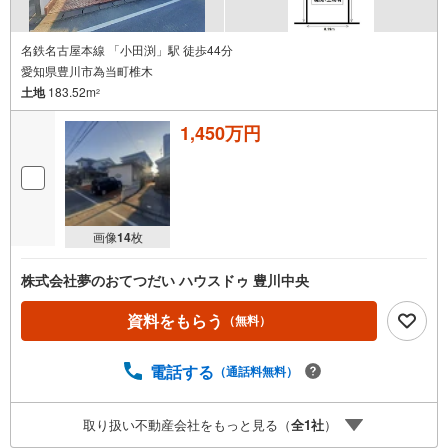
名鉄名古屋本線 「小田渕」駅 徒歩44分
愛知県豊川市為当町椎木
土地
183.52m
2
1,450万円
画像
14
枚
株式会社夢のおてつだい ハウスドゥ 豊川中央
資料をもらう
（無料）
電話する
（通話料無料）
取り扱い不動産会社をもっと見る（
全
1
社
）