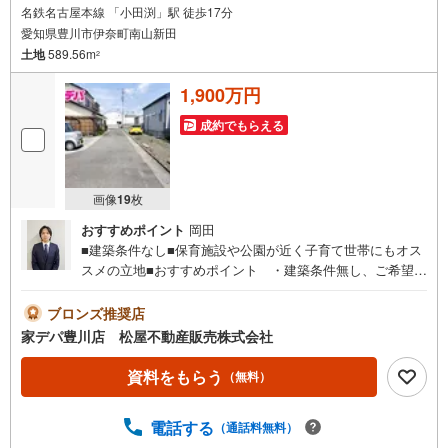
名鉄名古屋本線 「小田渕」駅 徒歩17分
愛知県豊川市伊奈町南山新田
土地
589.56m
2
1,900万円
成約でもらえる
画像
19
枚
おすすめポイント
岡田
■建築条件なし■保育施設や公園が近く子育て世帯にもオス
スメの立地■おすすめポイント ・建築条件無し、ご希望の
建築会社で理想の家づくりが可能 ・国道1号線や駅が近く
遠くのお出掛けにも便利な立地 ・保育施設や公園が近い
ブロンズ推奨店
閑静な住宅地で子育てしやすい住環境●家デパ 松屋不動産
家デパ豊川店 松屋不動産販売株式会社
販売 のつよみ●・豊橋市・豊川市・知立市・浜松市の4店舗
営業中！三河エリア・遠州エリアの物件ならおまかせくだ
資料をもらう
（無料）
さい。新築戸建、中古戸建、中古マンション、土地をお客
様のご希望に合わせてご提案いたします！・中古物件のリ
電話する
（通話料無料）
フォーム実績多数！中古物件をご購入の際、約70％という