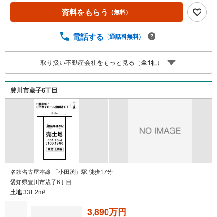
資料をもらう
（無料）
電話する
（通話料無料）
取り扱い不動産会社をもっと見る（
全
1
社
）
豊川市蔵子6丁目
名鉄名古屋本線 「小田渕」駅 徒歩17分
愛知県豊川市蔵子6丁目
土地
331.2m
2
3,890万円