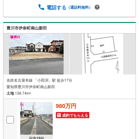
のご希望に合わせてご提案いたします！・中古物件のリフ
電話する
（通話料無料）
ォーム実績多数！中古物件をご購入の際、約70％という多
くの方々がリフォームを行っています。新築購入より低コ
ストで、新築同様の快適なお住まいを実現できます。・キ
ッズスペース用意しております。ぜひご家族そろってご来
豊川市伊奈町南山新田
場ください。・営業時間 午前9時00分～午後6時30分 （定
休日:水曜日）この時間帯はお電話でのお問い合わせがスム
ーズにご案内できます。右下の電話ボタンをタッチ！もし
くはお気軽にお電話ください。
名鉄名古屋本線 「小田渕」駅 徒歩17分
愛知県豊川市伊奈町南山新田
土地
136.74m
2
980万円
成約でもらえる
画像
19
枚