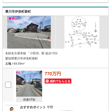
という多くの方々がリフォームを行っています。新築購入
より低コストで、新築同様の快適なお住まいを実現できま
す。・キッズスペース用意しております。ぜひご家族そろ
豊川市伊奈町新町
ってご来場ください。・営業時間 午前9時00分～午後6時30
分 （定休日:水曜日）この時間帯はお電話でのお問い合わせ
がスムーズにご案内できます。右下の電話ボタンをタッ
チ！もしくはお気軽にお電話ください。
名鉄名古屋本線 「小田渕」駅 徒歩13分
愛知県豊川市伊奈町新町
土地
149.59m
2
770万円
成約でもらえる
画像
17
枚
おすすめポイント
平野