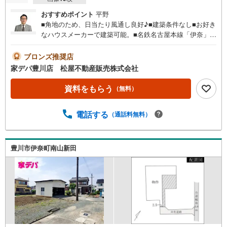
おすすめポイント
平野
■角地のため、日当たり風通し良好♪■建築条件なし■お好き
なハウスメーカーで建築可能。■名鉄名古屋本線「伊奈」駅
まで徒歩10分圏内■国道1号線が近く、通勤通学に便利な立
地です■ライフインフォメーション ・桜町小学校 徒歩1
ブロンズ推奨店
6分 ・小坂井中学校 徒歩13分●家デパ 松屋不動産販売
家デパ豊川店 松屋不動産販売株式会社
のつよみ●・豊橋市・豊川市・知立市・浜松市の4店舗営業
中！三河エリア・遠州エリアの物件ならおまかせくださ
資料をもらう
（無料）
い。新築戸建、中古戸建、中古マンション、土地をお客様
のご希望に合わせてご提案いたします！・中古物件のリフ
電話する
（通話料無料）
ォーム実績多数！中古物件をご購入の際、約70％という多
くの方々がリフォームを行っています。新築購入より低コ
ストで、新築同様の快適なお住まいを実現できます。・キ
ッズスペース用意しております。ぜひご家族そろってご来
豊川市伊奈町南山新田
場ください。・営業時間 午前9時00分～午後6時30分 （定
休日:水曜日）この時間帯はお電話でのお問い合わせがスム
ーズにご案内できます。右下の電話ボタンをタッチ！もし
くはお気軽にお電話ください。