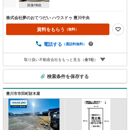
画像
16
枚
株式会社夢のおてつだい ハウスドゥ 豊川中央
資料をもらう
（無料）
電話する
（通話料無料）
取り扱い不動産会社をもっと見る（
全
1
社
）
こ
検索条件を保存する
の
検
索
豊川市市田町財木屋
条
件
で
通
知
を