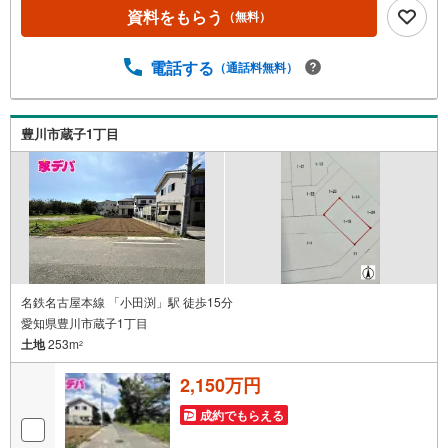
市の4店舗営業中！三河エリア・遠州エリアの物件ならおま
資料をもらう
（無料）
かせください。新築戸建、中古戸建、中古マンション、土
地をお客様のご希望に合わせてご提案いたします！・中古
電話する
（通話料無料）
物件のリフォーム実績多数！中古物件をご購入の際、約7
0％という多くの方々がリフォームを行っています。新築購
入より低コストで、新築同様の快適なお住まいを実現でき
ます。・キッズスペース用意しております。ぜひご家族そ
豊川市蔵子1丁目
ろってご来場ください。・営業時間 午前9時00分～午後6時
30分 （定休日:水曜日）この時間帯はお電話でのお問い合
わせがスムーズにご案内できます。右下の電話ボタンをタ
ッチ！もしくはお気軽にお電話ください。
名鉄名古屋本線 「小田渕」駅 徒歩15分
愛知県豊川市蔵子1丁目
土地
253m
2
2,150万円
成約でもらえる