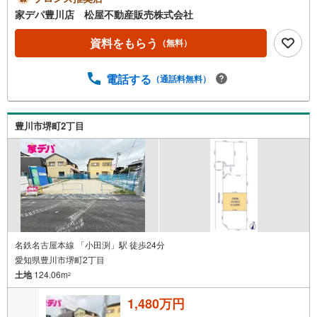
川市・知立市・浜松市の4店舗営業中！三河エリア・遠州エ
家デパ豊川店 松屋不動産販売株式会社
リアの物件ならおまかせください。新築戸建、中古戸建、
中古マンション、土地をお客様のご希望に合わせてご提案
資料をもらう
（無料）
いたします！・中古物件のリフォーム実績多数！中古物件
をご購入の際、約70％という多くの方々がリフォームを行
電話する
（通話料無料）
っています。新築購入より低コストで、新築同様の快適な
お住まいを実現できます。・キッズスペース用意しており
ます。ぜひご家族そろってご来場ください。・営業時間 午
前9時00分～午後6時30分 （定休日:水曜日）この時間帯は
豊川市堺町2丁目
お電話でのお問い合わせがスムーズにご案内できます。右
下の電話ボタンをタッチ！もしくはお気軽にお電話くださ
い。
名鉄名古屋本線 「小田渕」駅 徒歩24分
愛知県豊川市堺町2丁目
土地
124.06m
2
1,480万円