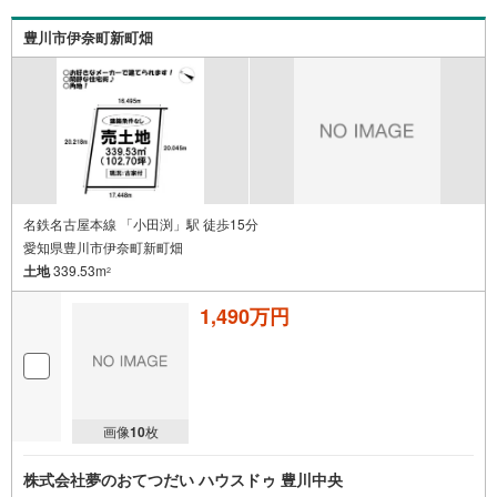
豊川市伊奈町新町畑
名鉄名古屋本線 「小田渕」駅 徒歩15分
愛知県豊川市伊奈町新町畑
土地
339.53m
2
1,490万円
画像
10
枚
株式会社夢のおてつだい ハウスドゥ 豊川中央