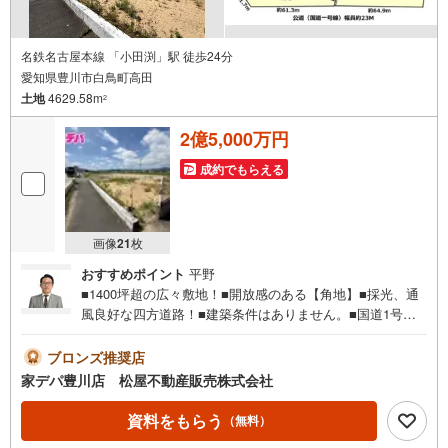
名鉄名古屋本線 「小田渕」駅 徒歩24分
愛知県豊川市白鳥町高田
土地
4629.58m
2
2億5,000万円
成約でもらえる
画像
21
枚
おすすめポイント
平野
■1400坪超の広々敷地！■開放感のある【角地】■採光、通
風良好な四方道路！■建築条件はありません。■国道1号線
沿いにあり、カーアクセス良好！■ライフインフォメーショ
ン ・国府小学校 徒歩20分 ・西部中学校 徒歩26
ブロンズ推奨店
分 ・さつき保育園 徒歩18分●家デパ 松屋不動産販売
家デパ豊川店 松屋不動産販売株式会社
のつよみ●・豊橋市・豊川市・知立市・浜松市の4店舗営業
中！三河エリア・遠州エリアの物件ならおまかせくださ
資料をもらう
（無料）
い。新築戸建、中古戸建、中古マンション、土地をお客様