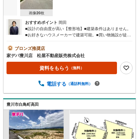
画像
20
枚
おすすめポイント
岡田
■設計の自由度が高い【整形地】■建築条件はありません。
■お好きなハウスメーカーで建築可能。■買い物施設が徒歩
圏内で生活便利！■2路線利用可能でアクセス良好！■ライ
フインフォメーション ・桜町小学校 徒歩12分 ・代田
ブロンズ推奨店
中学校 徒歩18分 ・桜町保育園 徒歩11分●家デパ 松
家デパ豊川店 松屋不動産販売株式会社
屋不動産販売 のつよみ●・豊橋市・豊川市・知立市・浜松
市の4店舗営業中！三河エリア・遠州エリアの物件ならおま
資料をもらう
（無料）
かせください。新築戸建、中古戸建、中古マンション、土
地をお客様のご希望に合わせてご提案いたします！・中古
電話する
（通話料無料）
物件のリフォーム実績多数！中古物件をご購入の際、約7
0％という多くの方々がリフォームを行っています。新築購
入より低コストで、新築同様の快適なお住まいを実現でき
ます。・キッズスペース用意しております。ぜひご家族そ
豊川市白鳥町高田
ろってご来場ください。・営業時間 午前9時00分～午後6時
30分 （定休日:水曜日）この時間帯はお電話でのお問い合
わせがスムーズにご案内できます。右下の電話ボタンをタ
ッチ！もしくはお気軽にお電話ください。