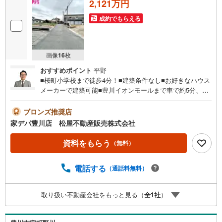
2,121万円
成約でもらえる
画像
16
枚
おすすめポイント
平野
■桜町小学校まで徒歩4分！■建築条件なし■お好きなハウス
メーカーで建築可能■豊川イオンモールまで車で約5分、ロ
ーソンまで徒歩6分でお買い物に便利！■公園がすぐそばに
あり、子育て世帯にもうれしい住環境
ブロンズ推奨店
家デパ豊川店 松屋不動産販売株式会社
資料をもらう
（無料）
電話する
（通話料無料）
取り扱い不動産会社をもっと見る（
全
1
社
）