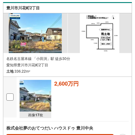
豊川市川花町2丁目
名鉄名古屋本線 「小田渕」駅 徒歩30分
愛知県豊川市川花町2丁目
土地
336.22m
2
2,600万円
画像
17
枚
株式会社夢のおてつだい ハウスドゥ 豊川中央