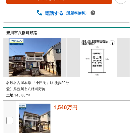
電話する
（通話料無料）
豊川市八幡町野路
名鉄名古屋本線 「小田渕」駅 徒歩29分
愛知県豊川市八幡町野路
土地
145.88m
2
1,540万円