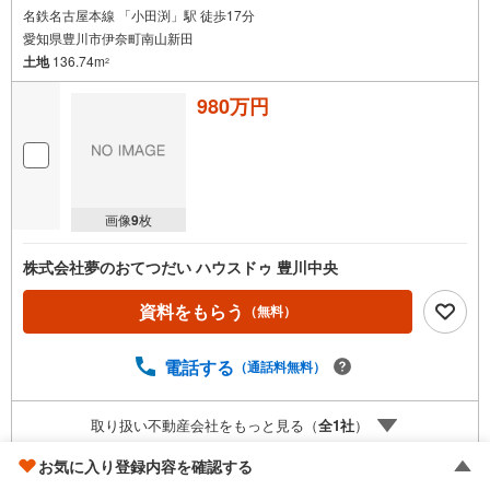
名鉄名古屋本線 「小田渕」駅 徒歩17分
愛知県豊川市伊奈町南山新田
土地
136.74m
2
980万円
画像
9
枚
株式会社夢のおてつだい ハウスドゥ 豊川中央
資料をもらう
（無料）
電話する
（通話料無料）
取り扱い不動産会社をもっと見る（
全
1
社
）
お気に入り登録内容を確認する
豊川市蔵子6丁目