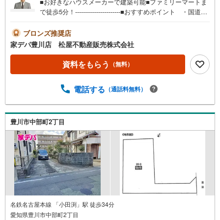
■お好きなハウスメーカーで建築可能■ファミリーマートま
で徒歩5分！-----------------------■おすすめポイント ・国道1
号線が近く、通勤やお出かけにも便利な立地！ ・日当た
り、風通しが良い【角地】-----------------------●家デパ 松屋
ブロンズ推奨店
不動産販売 のつよみ●・豊橋市・豊川市・知立市・浜松市
家デパ豊川店 松屋不動産販売株式会社
の4店舗営業中！三河エリア・遠州エリアの物件ならおまか
せください。新築戸建、中古戸建、中古マンション、土地
資料をもらう
（無料）
をお客様のご希望に合わせてご提案いたします！・中古物
件のリフォーム実績多数！中古物件をご購入の際、約70％
電話する
（通話料無料）
という多くの方々がリフォームを行っています。新築購入
より低コストで、新築同様の快適なお住まいを実現できま
す。・キッズスペース用意しております。ぜひご家族そろ
ってご来場ください。・営業時間 午前9時00分～午後6時30
豊川市中部町2丁目
分 （定休日:水曜日）この時間帯はお電話でのお問い合わせ
がスムーズにご案内できます。右下の電話ボタンをタッ
チ！もしくはお気軽にお電話ください。
名鉄名古屋本線 「小田渕」駅 徒歩34分
愛知県豊川市中部町2丁目