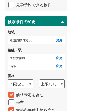
イ
見学予約できる物件
ペ
三岐鉄道三岐線
(
16
)
ー
近鉄志摩線
(
16
)
ジ
に
検索条件の変更
近鉄鈴鹿線
(
8
)
保
存
地域
す
る
都道府県 未選択
変更
路線・駅
近鉄大阪線
変更
名張
変更
価格
下限なし
上限なし
~
価格未定を含む
売主
建築条件付土地を含む