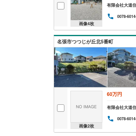
有限会社大道
0078-6014
画像
4
枚
名張市つつじが丘北5番町
60万円
有限会社大道
0078-6014
画像
2
枚