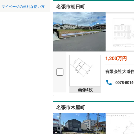
中国
鳥取
私鉄・その他
伊豆急行
(
名張市朝日町
マイページの便利な使い方
オンライ
愛知環状
四国
徳島
東海交通
オンライ
九州・沖縄
福岡
静岡鉄道
遠州鉄道
(
1,200万円
0
0
0
0
0
0
愛知高速
該当物件
該当物件
該当物件
該当物件
該当物件
該当物件
件
件
件
件
件
件
有限会社大道
名鉄西尾
0078-6014
名鉄豊田
画像
4
枚
名鉄河和
名張市木屋町
名鉄尾西
名鉄各務
名鉄瀬戸