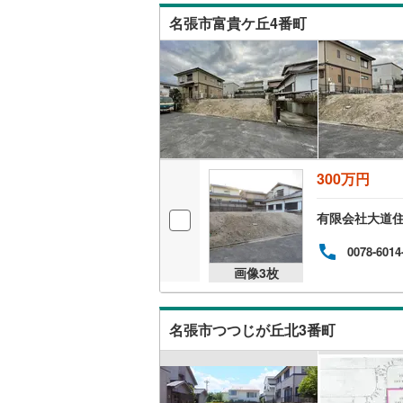
名張市富貴ケ丘4番町
300万円
有限会社大道
0078-6014
画像
3
枚
名張市つつじが丘北3番町