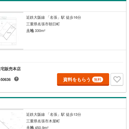
島根
岡山
広島
山口
93
)
伊豆箱根鉄道駿豆線
(
48
)
ン内見(相談)可
（
1
）
IT重説可
（
0
）
鉄道
(
279
)
長良川鉄道
(
30
)
香川
愛媛
高知
近鉄大阪線 「名張」駅 徒歩16分
保存した条件を見る
三重県名張市朝日町
事業城北線
(
94
)
名古屋臨海高速鉄道あおなみ線
ン対応とは？
(
93
)
土地
330m
2
佐賀
長崎
熊本
大分
静岡清水線
(
15
)
大井川鐵道大井川本線
(
0
)
71
)
豊橋鉄道東田本線
(
334
)
この条件で検索する
この条件で検索する
この条件で検索する
この条件で検索する
この条件で検索する
この条件で検索する
市区町村以下を選択
市区町村を選択す
駅を選択する
交通リニモ
(
67
)
名鉄名古屋本線
(
575
)
住宅販売本店
線
(
81
)
名鉄三河線
(
209
)
資料をもらう
-50636
無料
線
(
111
)
名鉄常滑線
(
123
)
線
(
78
)
名鉄知多新線
(
4
)
線
(
44
)
名鉄竹鼻線
(
8
)
近鉄大阪線 「名張」駅 徒歩13分
原線
(
24
)
名鉄広見線
(
19
)
三重県名張市木屋町
線
(
208
)
名鉄空港線
(
22
)
土地
450.9m
2