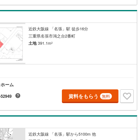
近鉄大阪線 「名張」駅 徒歩16分
三重県名張市鴻之台2番町
土地
391.1m
2
キホーム
資料をもらう
-52949
無料
近鉄大阪線 「名張」駅から5100m 他