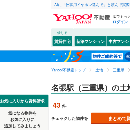
AIに「仕事用イヤホン選んで」と頼んで実
IDでもっ
ログイン
借りる
北海道
JR
北海道
東海道本線
こだわり条件
配置、向き、
賃貸住宅
新築マンション
中古マンシ
御殿場線
(
前道6m
東北
青森
中央本線（
桔梗
(
8
)
(
43
)
平坦地
（
(
5
関東
東京
太多線
(
77
Yahoo!不動産トップ
土地
三重県
販売、価格、
名松線
(
4
)
信越・北陸
新潟
名張駅（三重県）の土
更地渡し
(
0
)
(
0
)
草津線
(
24
東海
愛知
お気に入りから資料請求
立地
43
件
地下鉄
名古屋市
気になる物件を
最寄りの
近畿
大阪
名古屋市
まとめて
チェックした物件を
お気に入りに
追加してみましょう
オンライン対