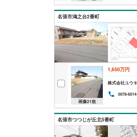
名張市鴻之台2番町
1,650万円
株式会社ユウ
0078-6014
画像
21
枚
名張市つつじが丘北5番町