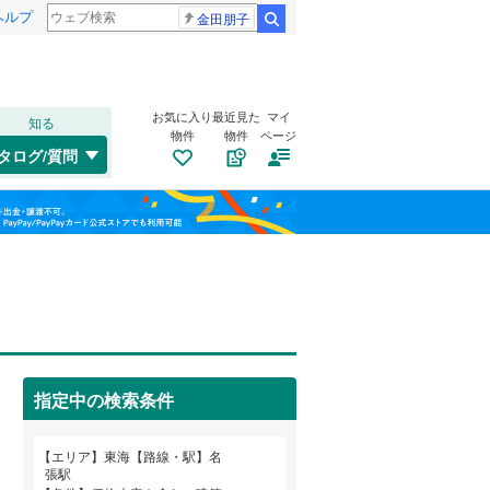
ヘルプ
金田朋子
検索
お気に入り
最近見た
マイ
知る
物件
物件
ページ
東海道本線（JR東海）
(
941
)
タログ/質問
飯田線
(
357
)
南道路
（
0
）
福島
高山本線（JR東海）
(
45
)
(
21
)
(
4
)
(
0
)
古家あり
（
2
）
栃木
群馬
山梨
紀勢本線（JR東海）
(
10
)
関西本線（JR西日本）
(
102
)
指定中の検索条件
名古屋市営地下鉄鶴舞線
(
161
)
小学校まで1km以内
（
2
）
和歌山
名古屋市営地下鉄名港線
(
65
)
エリア
東海【路線・駅】名
張駅