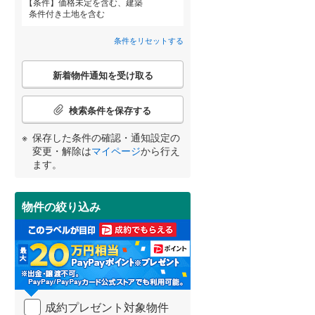
条件
価格未定を含む、建築
天竜浜名湖鉄道
(
22
)
条件付き土地を含む
伊勢鉄道
(
30
)
条件をリセットする
岳南鉄道線
(
2
)
詳しく見る
こ
新着物件通知を受け取る
宮崎
鹿児島
沖縄
の
検
大井川鐵道井川線
(
0
)
索
検索条件を保存する
条
豊橋鉄道渥美線
(
355
)
件
保存した条件の確認・通知設定の
で
する
る
変更・解除は
マイページ
から行え
条件をリセットする
条件をリセットする
条件をリセットする
条件をリセットする
条件をリセットする
条件をリセットする
名鉄豊川線
(
123
)
通
ます。
知
名鉄蒲郡線
(
95
)
を
受
名鉄築港線
(
14
)
物件の絞り込み
け
取
名鉄津島線
(
17
)
る
・
名鉄犬山線
(
178
)
条
件
名鉄小牧線
(
128
)
を
成約プレゼント対象物件
マ
樽見鉄道
(
44
)