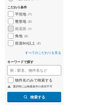
こだわり条件
平坦地
（
7
）
整形地
（
2
）
南道路
（
0
）
角地
（
2
）
前道6m以上
（
2
）
すべてのこだわりを見る
キーワードで探す
物件名のみで検索する
選択時には検索条件の保存不可
検索する