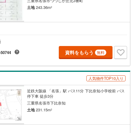
三重県名張市つつじが丘北3番町
土地
243.36m
2
売
資料をもらう
-50744
無料
人気物件TOP10入り
近鉄大阪線 「名張」駅 バス11分 下比奈知小学校前 バス
停下車 徒歩3分
三重県名張市下比奈知
土地
231.15m
2