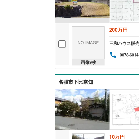
200万円
三和ハウス販
0078-6014
画像
9
枚
名張市下比奈知
10万円