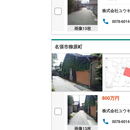
株式会社ユウ
0078-6014
画像
13
枚
名張市柳原町
800万円
株式会社ユウ
0078-6014
画像
13
枚