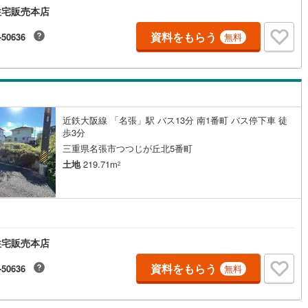
住宅販売本店
資料をもらう
-50636
無料
近鉄大阪線 「名張」駅 バス13分 南1番町 バス停下車 徒
歩3分
三重県名張市つつじが丘北5番町
土地
219.71m
2
住宅販売本店
資料をもらう
-50636
無料