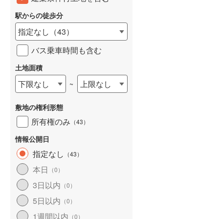
駅からの徒歩分
指定なし
（
43
）
バス乗車時間も含む
土地面積
下限なし
上限なし
~
敷地の権利形態
所有権のみ
（
43
）
情報公開日
指定なし
（
43
）
本日
（
0
）
3日以内
（
0
）
5日以内
（
0
）
1週間以内
（
0
）