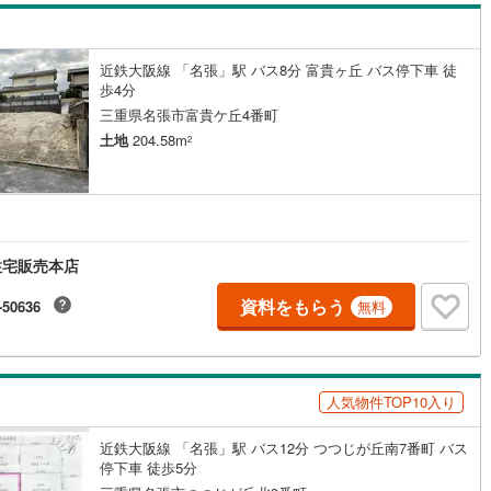
近鉄大阪線 「名張」駅 バス8分 富貴ヶ丘 バス停下車 徒
歩4分
三重県名張市富貴ケ丘4番町
土地
204.58m
2
住宅販売本店
資料をもらう
-50636
無料
人気物件TOP10入り
近鉄大阪線 「名張」駅 バス12分 つつじが丘南7番町 バス
停下車 徒歩5分