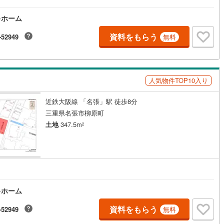
キホーム
資料をもらう
-52949
無料
人気物件TOP10入り
近鉄大阪線 「名張」駅 徒歩8分
三重県名張市柳原町
土地
347.5m
2
キホーム
資料をもらう
-52949
無料