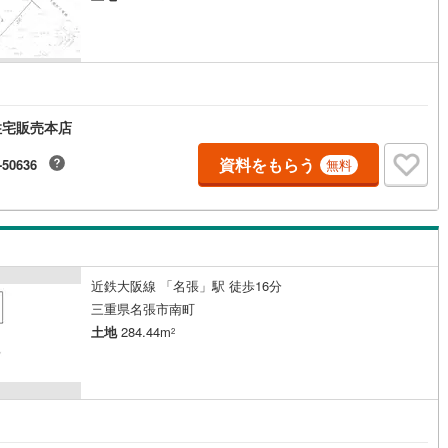
4
)
養老鉄道養老線
(
74
)
北勢線
(
14
)
四日市あすなろう鉄道
(
8
)
屋線
(
120
)
近鉄湯の山線
(
19
)
住宅販売本店
線
(
208
)
伊賀鉄道伊賀線
(
57
)
資料をもらう
-50636
無料
近鉄大阪線 「名張」駅 徒歩16分
三重県名張市南町
土地
284.44m
2