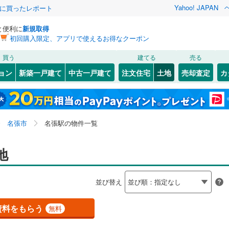
Yahoo! JAPAN
際に買ったレポート
と便利に
新規取得
初回購入限定、アプリで使えるお得なクーポン
検索条件を保存しました
買う
建てる
売る
（JR東日本）
(
24
)
伊東線
(
49
)
建ち方、日当たり
ョン
新築一戸建て
中古一戸建て
注文住宅
土地
売却査定
カ
この検索条件の新着物件通知は、
マイページ
から設定できます。
92
)
身延線
(
27
)
以上
（
2
）
角地
（
2
）
岩手
宮城
秋田
山形
JR東海）
(
375
)
武豊線
(
41
)
が丘
(
42
)
(
7
)
(
19
)
(
0
)
(
14
)
(
0
)
7
）
整形地
（
2
）
5
)
東海、名張駅、価格未定を含む、建築条件付き土地を含
神奈川
埼玉
千葉
茨城
)
関西本線（JR東海）
(
92
)
名張市
名張駅の物件一覧
む
契約、入居関連など
参宮線
(
3
)
長野
富山
石川
福井
地
（
1
）
第一種低層住居専用地域
（
1
）
)
東海道新幹線
(
356
)
閉じる
閉じる
お気に入りリストを見る
お気に入りリストを見る
閉じる
閉じる
岐阜
静岡
三重
検索条件を保存する
並び替え
営地下鉄東山線
(
245
)
名古屋市営地下鉄名城線
(
232
)
マイページ
駅が始発駅
（
0
）
海まで2km以内
（
0
）
兵庫
京都
滋賀
奈良
営地下鉄桜通線
(
169
)
名古屋市営地下鉄上飯田線
(
45
)
資料をもらう
無料
応