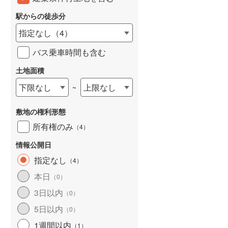
南海泉北線
(
110
)
駅からの徒歩分
国際文化公園都市モノレール
(
13
)
指定なし
（
4
）
紀州鉄道
(
2
)
バス乗車時間も含む
神戸電鉄三田線
(
13
)
土地面積
山陽電鉄本線
(
145
)
下限なし
上限なし
~
神戸高速線（南北線）
(
13
)
敷地の権利形態
神戸新交通六甲アイランド線
(
11
)
所有権のみ
（
4
）
京都丹後鉄道宮福線
(
9
)
情報公開日
指定なし
（
4
）
本日
（
0
）
3日以内
（
0
）
5日以内
（
0
）
1週間以内
（
1
）