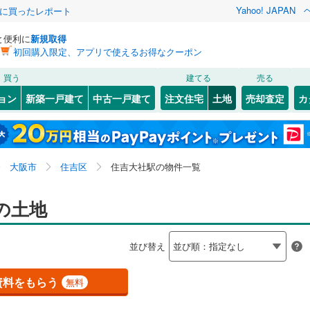
Yahoo! JAPAN
際に買ったレポート
と便利に
新規取得
初回購入限定、アプリで使えるお得なクーポン
検索条件を保存しました
買う
建てる
売る
（JR東海）
(
2
)
紀勢本線（JR東海）
(
0
)
建ち方、日当たり
ョン
新築一戸建て
中古一戸建て
注文住宅
土地
売却査定
カ
この検索条件の新着物件通知は、
マイページ
から設定できます。
29
)
小浜線
(
0
)
以上
（
2
）
角地
（
1
）
岩手
宮城
秋田
山形
JR西日本）
(
60
)
湖西線
(
210
)
住ノ江
)
(
2
)
(
2
)
(
4
)
(
3
)
(
9
)
3
）
整形地
（
1
）
(
3
)
近畿、住吉大社駅、価格未定を含む、建築条件付き土地
神奈川
埼玉
千葉
茨城
)
福知山線
(
222
)
大阪市
住吉区
住吉大社駅の物件一覧
を含む
契約、入居関連など
53
)
播但線
(
124
)
長野
富山
石川
福井
の土地
（
0
）
第一種低層住居専用地域
（
0
）
)
山陰本線
(
204
)
閉じる
閉じる
お気に入りリストを見る
お気に入りリストを見る
閉じる
閉じる
松ノ浜
岐阜
静岡
三重
)
(
2
)
(
1
)
(
1
)
(
0
)
(
1
)
検索条件を保存する
)
奈良線
(
132
)
並び替え
(
4
)
4
)
和歌山線
(
125
)
マイページ
駅が始発駅
（
0
）
海まで2km以内
（
0
）
兵庫
京都
滋賀
奈良
資料をもらう
無料
線
(
2
)
東西線
(
28
)
応
吉見ノ里
)
(
0
)
(
0
)
(
4
)
(
10
)
(
7
)