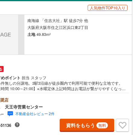
島根
岡山
広島
山口
幹線
(
13
)
山陽新幹線
(
97
)
(
2
)
人気物件TOP10入り
ン内見(相談)可
（
1
）
IT重説可
（
1
）
香川
愛媛
高知
地下鉄烏丸線
(
145
)
京都市営地下鉄東西線
(
124
)
南海線 「住吉大社」駅 徒歩7分 他
保存した条件を見る
ン対応とは？
大阪府大阪市住之江区浜口東2丁目
紀ノ川
)
(
7
)
tro今里筋線
(
48
)
OsakaMetro御堂筋線
(
81
)
佐賀
長崎
熊本
大分
土地
49.83m
2
(
2
)
tro四つ橋線
(
16
)
OsakaMetro中央線
(
36
)
tro堺筋線
(
8
)
神戸市営地下鉄西神・山手線
(
43
)
この条件で検索する
この条件で検索する
この条件で検索する
この条件で検索する
この条件で検索する
この条件で検索する
市区町村以下を選択
市区町村を選択す
駅を選択する
る
線
(
205
)
近鉄奈良線
(
140
)
すめポイント
担当 スタッフ
線
(
19
)
近鉄信貴線
(
25
)
条件無しの分譲地。3駅3沿線が徒歩圏内で利用可能で便利な立地です。
時間 10:00～21:00】※水曜定休上記時間はお電話が繋がりやすくなって
線
(
19
)
近鉄長野線
(
149
)
ます。ぜひお気軽にご連絡ください！現地を見学される場合は「室内・現
見学する（無料）」ボタンよりご希望の日時をご記入いただけますとスム
奨店
線
(
24
)
近鉄京都線
(
146
)
にご案内が可能です。◎現地のご案内について・平日や夜遅い時間帯もご
ス 天王寺営業センター
が可能 ※定休日を除く・経験豊富なスタッフが物件詳細を丁寧にご説明い
不動産会社レビュー 2件
-.--
本線
(
83
)
近鉄けいはんな線
(
41
)
ます。・車でご自宅や最寄り駅等、ご指定の場所まで送迎します。・チャ
ドシートのご用意ございます。◎個別FP相談会 無料物件のご紹介だけで
資料をもらう
-51136
ケーブル
(
6
)
近江鉄道近江本線
(
80
)
無料
住宅ローン・資金のご相談、まずは家探しについて話を聞きたいという方
歓迎です！年間8000棟以上の限定物件を発表しているオープンハウスだか