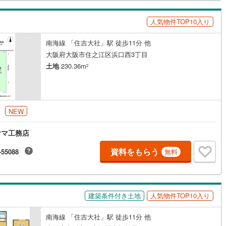
八日市線
(
4
)
京福電気鉄道嵐山本線
(
96
)
会える物件が多数ございます。ぜひお気軽にご連絡・ご相談ください！※限
件:当社のみ、もしくは当社を含めた数社でのみご紹介可能なオープンハウ
叡山本線
(
80
)
嵯峨野観光鉄道
(
25
)
人気物件TOP10入り
ディベロップメントの物件
237
)
京阪交野線
(
48
)
南海線 「住吉大社」駅 徒歩11分 他
大阪府大阪市住之江区浜口西3丁目
線
(
31
)
京阪石山坂本線
(
30
)
土地
230.36m
2
水八幡宮参道ケーブル
(
7
)
京阪中之島線
(
0
)
線
(
44
)
阪急嵐山線
(
60
)
円
NEW
線
(
132
)
阪急伊丹線
(
90
)
ヤマ工務店
本線
(
226
)
阪急箕面線
(
50
)
資料をもらう
-55088
川線
(
37
)
阪神なんば線
(
55
)
無料
6
)
南海高師浜線
(
11
)
線
(
11
)
南海高野線
(
235
)
建築条件付き土地
人気物件TOP10入り
軌道阪堺線
(
72
)
阪堺電気軌道上町線
(
14
)
南海線 「住吉大社」駅 徒歩11分 他