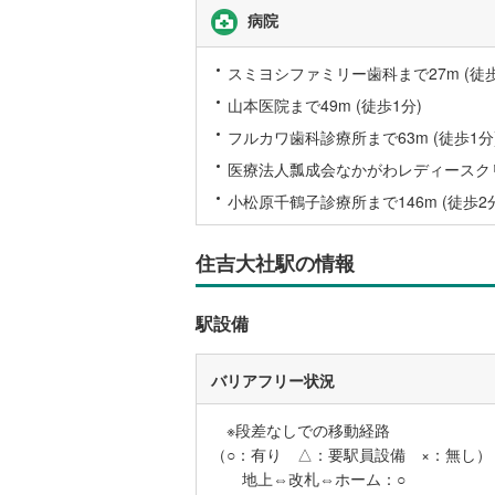
病院
スミヨシファミリー歯科まで27m (徒歩
山本医院まで49m (徒歩1分)
フルカワ歯科診療所まで63m (徒歩1分
医療法人瓢成会なかがわレディースクリニ
小松原千鶴子診療所まで146m (徒歩2
住吉大社駅の情報
駅設備
バリアフリー状況
※段差なしでの移動経路
（○：有り △：要駅員設備 ×：無し）
地上⇔改札⇔ホーム：○