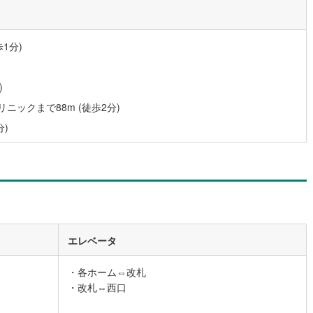
1分)
)
ックまで88m (徒歩2分)
分)
エレベータ
・各ホーム⇔改札
・改札⇔西口