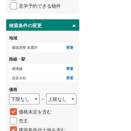
京福電気鉄道北野線
(
88
)
イ
見学予約できる物件
ペ
信楽高原鐵道
(
9
)
ー
ジ
京阪宇治線
(
55
)
に
検索条件の変更
保
京阪鴨東線
(
32
)
存
地域
す
阪急京都本線
(
370
)
る
都道府県 未選択
変更
阪急神戸本線
(
226
)
路線・駅
阪急甲陽線
(
57
)
南海線
変更
阪神本線
(
179
)
住吉大社
変更
能勢電鉄妙見線
(
171
)
価格
下限なし
上限なし
~
南海多奈川線
(
10
)
南海和歌山港線
(
8
)
価格未定を含む
売主
南海空港線
(
0
)
建築条件付土地を含む