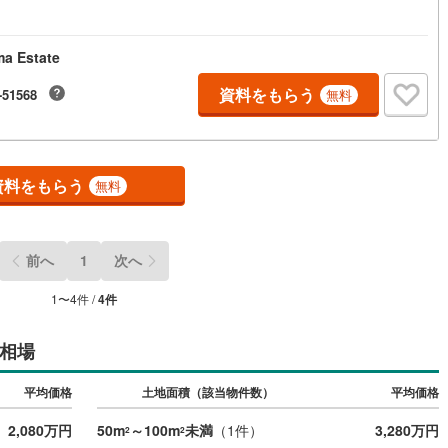
 Estate
資料をもらう
-51568
無料
資料をもらう
無料
前へ
1
次へ
1
〜
4
件 /
4
件
相場
平均価格
土地面積（該当物件数）
平均価格
2,080万円
50m
～100m
未満
（
1
件）
3,280万円
2
2