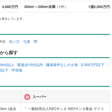
4,680万円
200m
～250m
未満
（
1
件）
1億2,000万円
2
2
を表示しています。
大社
住ノ江
七道
堺
から探す
00m2以上
駅徒歩10分以内
建築条件なしの土地
2,500万円以下
万円以下
平坦地
スーパー
4m (徒歩
一般財団法人H2Oサンタ H2Oサンタ募金 デイリ