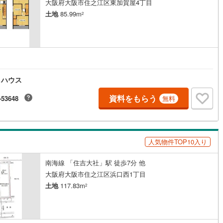
橋線
(
13
)
南海高野山ケーブル
(
0
)
大阪府大阪市住之江区東加賀屋4丁目
土地
85.99m
2
etroニュートラム
(
2
)
大阪モノレール線
(
105
)
行電鉄
(
45
)
水間鉄道
(
11
)
電鉄貴志川線
(
23
)
神戸電鉄有馬線
(
22
)
粟生線
(
12
)
神戸電鉄公園都市線
(
0
)
トハウス
網干線
(
55
)
神戸高速線（東西線）
(
14
)
資料をもらう
-53648
無料
通ポートアイランド線
(
0
)
神戸市営地下鉄北神線
(
0
)
1
)
智頭急行
(
3
)
人気物件TOP10入り
鉄道宮舞線
(
1
)
京都丹後鉄道宮豊線
(
2
)
南海線 「住吉大社」駅 徒歩7分 他
大阪府大阪市住之江区浜口西1丁目
土地
117.83m
2