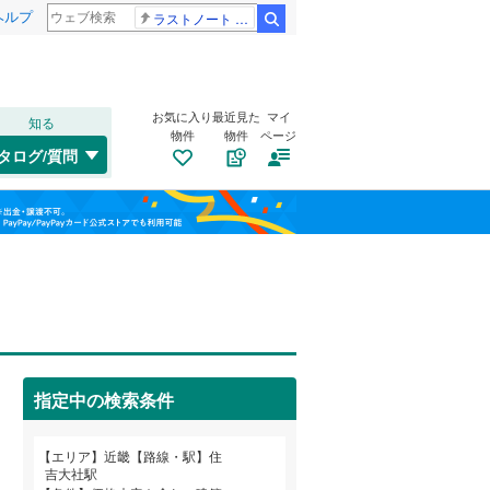
ヘルプ
ラストノート 内田有紀
検索
お気に入り
最近見た
マイ
知る
物件
物件
ページ
東海道本線（JR西日本）
(
625
)
タログ/質問
関西本線（JR西日本）
(
164
)
南道路
（
2
）
福島
大阪環状線
(
66
)
諏訪ノ森
(
8
)
(
7
)
古家あり
（
0
）
(
5
)
栃木
群馬
山梨
山陽本線（JR西日本）
(
207
)
姫新線
(
114
)
舞鶴線
(
1
)
(
0
)
(
5
)
(
5
)
桜井線
(
69
)
指定中の検索条件
阪和線
(
130
)
小学校まで1km以内
（
1
）
和歌山
エリア
近畿【路線・駅】住
おおさか東線
(
62
)
吉大社駅
鳥取ノ荘
(
9
)
(
11
)