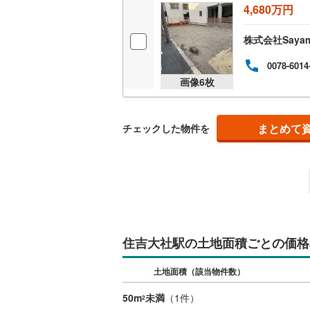
4,680万円
株式会社Sayama
0078-6014
画像
6
枚
まとめて
チェックした物件を
住吉大社駅の土地面積ごとの価格
土地面積（該当物件数）
50m
未満
（
1
件）
2