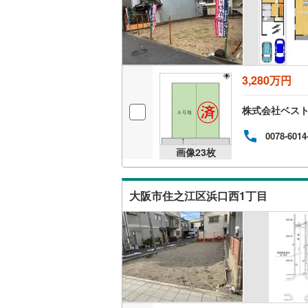
南海汐見
OsakaM
北大阪急
わかやま
3,280万円
神戸電鉄
株式会社ベス
山陽電鉄
0078-6014
画像
23
枚
神戸新交
北条鉄道
(
大阪市住之江区浜口西1丁目
京都丹後