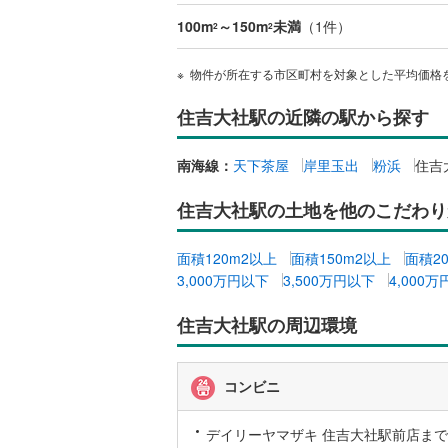
100m
～150m
未満
（
1
件）
2
2
物件が所在する市区町村を対象とした平均価格
住吉大社駅の近隣の駅から探す
南海線：
天下茶屋
岸里玉出
粉浜
住吉
住吉大社駅の土地を他のこだわり
面積120m2以上
面積150m2以上
面積2
3,000万円以下
3,500万円以下
4,000
住吉大社駅の周辺環境
コンビニ
デイリーヤマザキ 住吉大社駅前店まで3