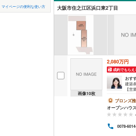
中国
鳥取
東海道新
マイページの便利な使い方
大阪市住之江区浜口東2丁目
オンライ
四国
徳島
地下鉄
京都市営
オンライ
みさき公園
(
0
)
(
1
OsakaMe
九州・沖縄
福岡
OsakaMe
(
7
)
OsakaMe
2,080万円
0
0
0
0
0
0
該当物件
該当物件
該当物件
該当物件
該当物件
該当物件
件
件
件
件
件
件
私鉄・その他
成約でもらえ
近鉄大阪
おす
近鉄天理
建築
【営業
近鉄吉野
画像
10
枚
おり
地を
ブロンズ推
近鉄御所
ーズ
オープンハウ
案内
近鉄田原
たし
イル
0078-6014
近鉄生駒
なく
も大