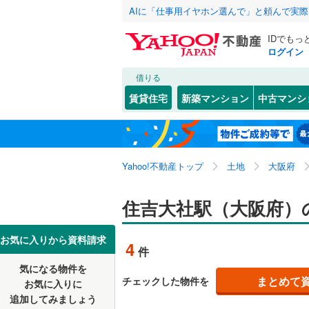
AIに「仕事用イヤホン選んで」と頼んで実
IDでもっ
ログイン
借りる
北海道
JR
北海道
東海道本線
こだわり条件
配置、向き、
賃貸住宅
新築マンション
中古マンシ
北陸本線
(
前道6m
東北
青森
紀勢本線（
なんば
(
0
)
(
1
平坦地
（
関東
東京
桜島線
(
10
Yahoo!不動産トップ
土地
大阪府
販売、価格、
(
2
)
加古川線
(
信越・北陸
新潟
住吉大社駅（大阪府）
更地渡し
赤穂線
(
15
東海
愛知
お気に入りから資料請求
(
2
)
(
6
)
(
4
立地
草津線
(
44
4
件
片町線
(
10
気になる物件を
最寄りの
近畿
大阪
まとめて
チェックした物件を
お気に入りに
関西空港
追加してみましょう
オンライン対
(
1
)
(
0
)
(
0