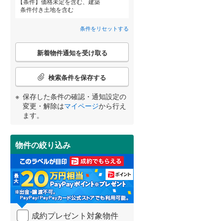
条件
価格未定を含む、建築
(
5
)
条件付き土地を含む
条件をリセットする
OsakaMetro長堀鶴見緑地線
(
37
)
詳しく見る
こ
OsakaMetro谷町線
(
86
)
新着物件通知を受け取る
宮崎
鹿児島
沖縄
の
検
OsakaMetro千日前線
(
32
)
索
検索条件を保存する
条
神戸市営地下鉄海岸線
(
6
)
件
保存した条件の確認・通知設定の
で
する
る
変更・解除は
マイページ
から行え
条件をリセットする
条件をリセットする
条件をリセットする
条件をリセットする
条件をリセットする
条件をリセットする
通
近鉄橿原線
(
82
)
ます。
知
を
近鉄南大阪線
(
266
)
受
物件の絞り込み
け
近鉄道明寺線
(
29
)
取
る
近鉄生駒線
(
56
)
・
近鉄西信貴ケーブル
(
1
)
条
件
近江鉄道多賀線
(
2
)
を
成約プレゼント対象物件
マ