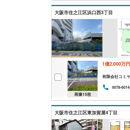
近江鉄道
ら出
定物
大阪市住之江区浜口西3丁目
叡山電鉄
ス・
京阪本線
(
京阪京津
京阪石清
阪急千里
1億2,000万
阪急今津
有限会社コミ
阪急宝塚
0078-6014
阪神武庫
画像
15
枚
南海線
(
10
南海加太
大阪市住之江区東加賀屋4丁目
阪堺電気